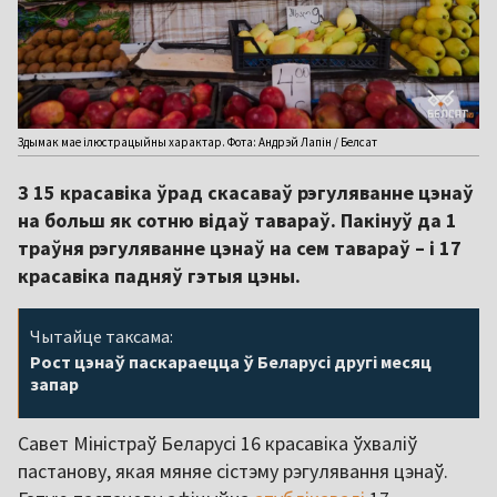
Здымак мае ілюстрацыйны характар. Фота: Андрэй Лапін / Белсат
З 15 красавіка ўрад скасаваў рэгуляванне цэнаў
на больш як сотню відаў тавараў. Пакінуў да 1
траўня рэгуляванне цэнаў на сем тавараў – і 17
красавіка падняў гэтыя цэны.
Чытайце таксама:
Рост цэнаў паскараецца ў Беларусі другі месяц
запар
Савет Міністраў Беларусі 16 красавіка ўхваліў
пастанову, якая мяняе сістэму рэгулявання цэнаў.