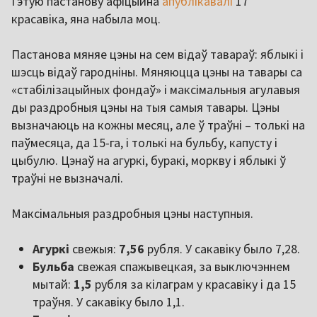
Гэтую пастанову афіцыйна
апублікавалі
17
красавіка, яна набыла моц.
Пастанова мяняе цэны на сем відаў тавараў: яблыкі і
шэсць відаў гародніны. Мяняюцца цэны на тавары са
«стабілізацыйных фондаў» і максімальныя агулавыя
ды раздробныя цэны на тыя самыя тавары. Цэны
вызначаюць на кожны месяц, але ў траўні – толькі на
паўмесяца, да 15-га, і толькі на бульбу, капусту і
цыбулю. Цэнаў на агуркі, буракі, моркву і яблыкі ў
траўні не вызначалі.
Максімальныя раздробныя цэны наступныя.
Агуркі
свежыя:
7,56
рубля. У сакавіку было 7,28.
Бульба
свежая спажывецкая, за выключэннем
мытай:
1,5
рубля за кілаграм у красавіку і да 15
траўня. У сакавіку было 1,1.