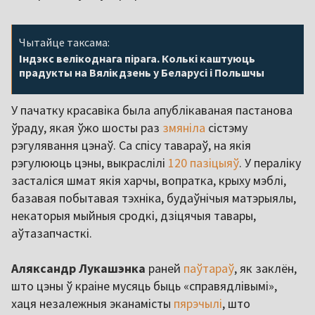
Чытайце таксама:
Індэкс велікоднага пірага. Колькі каштуюць
прадукты на Вялікдзень у Беларусі і Польшчы
У пачатку красавіка была апублікаваная пастанова
ўраду, якая ўжо шосты раз
змяніла
сістэму
рэгулявання цэнаў. Са спісу тавараў, на якія
рэгулююць цэны, выкраслілі
120 пазіцыяў
. У пераліку
засталіся шмат якія харчы, вопратка, крыху мэблі,
базавая побытавая тэхніка, будаўнічыя матэрыялы,
некаторыя мыйныя сродкі, дзіцячыя тавары,
аўтазапчасткі.
Аляксандр Лукашэнка
раней
паўтараў
, як заклён,
што цэны ў краіне мусяць быць «справядлівымі»,
хаця незалежныя эканамісты
пярэчылі
, што