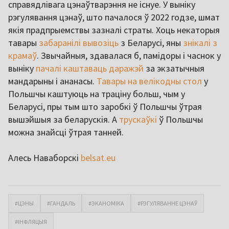
справядлівага цэнаўтварэння не існуе. У выніку
рэгулявання цэнаў, што пачалося ў 2022 годзе, шмат
якія прадпрыемствы зазналі страты. Хоць некаторыя
тавары
забаранілі вывозіць
з Беларусі, яны
знікалі з
крамаў
. Звычайныя, здавалася б, памідоры і часнок у
выніку
пачалі каштаваць даражэй
за экзатычныя
мандарыны і ананасы.
Тавары на велікодны стол
у
Польшчы каштуюць на траціну больш, чым у
Беларусі, пры тым што заробкі ў Польшчы ўтрая
вышэйшыя за беларускія. А
трускаўкі
ў Польшчы
можна знайсці ўтрая танней.
Алесь Наваборскі
belsat.eu
#ЦЭНЫ
#ГАНДАЛЬ
#ЭКАНОМІКА
#РЭГУЛЯВАННЕ ЦЭНАЎ
#ІНФЛЯЦЫЯ