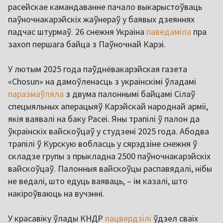
расейскае камандаванне пачало выкарыстоўваць
паўночнакарэйскіх жаўнераў у баявых дзеяннях
падчас штурмаў. 26 снежня Украіна
паведаміла
пра
захоп першага байца з Паўночнай Карэі.
У лютым 2025 года паўднёвакарэйская газета
«Chosun» на дамоўленасць з украінскімі ўладамі
паразмаўляла
з двума палоннымі байцамі Сілаў
спецыяльных аперацыяў Карэйскай народнай арміі,
якія ваявалі на баку Расеі. Яны трапілі ў палон да
ўкраінскіх вайскоўцаў у студзені 2025 года. Абодва
трапілі ў Курскую вобласць у сярэдзіне снежня ў
складзе групы з прыкладна 2500 паўночнакарэйскіх
вайскоўцаў. Палонныя вайскоўцы распавядалі, нібы
не ведалі, што едуць ваяваць, – ім казалі, што
накіроўваюць на вучэнні.
У красавіку ўлады КНДР
пацвердзілі
ўдзел сваіх