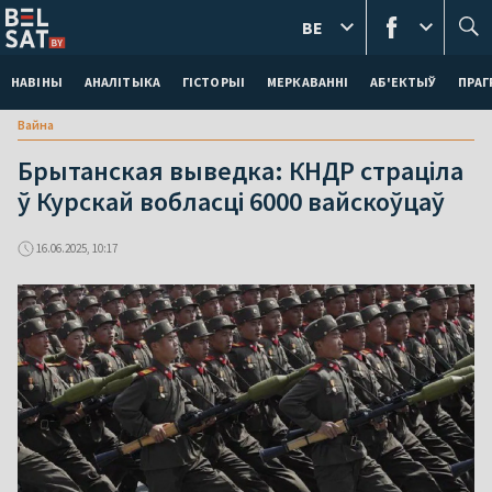
BE
НАВІНЫ
АНАЛІТЫКА
ГІСТОРЫІ
МЕРКАВАННI
АБ'ЕКТЫЎ
ПРАГ
Вайна
Брытанская выведка: КНДР страціла
ў Курскай вобласці 6000 вайскоўцаў
16.06.2025, 10:17