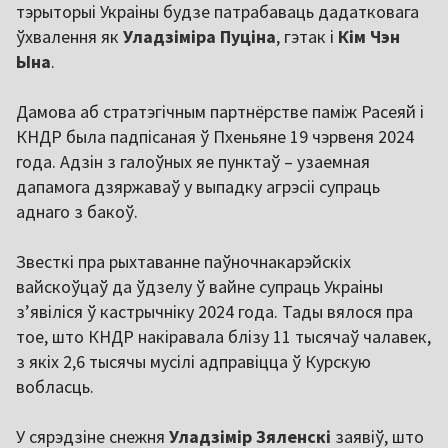
тэрыторыі Украіны будзе патрабаваць дадатковага
ўхвалення як
Уладзіміра Пуціна
, гэтак і
Кім Чэн
Ына
.
Дамова аб стратэгічным партнёрстве паміж Расеяй і
КНДР была падпісаная ў Пхеньяне 19 чэрвеня 2024
года. Адзін з галоўных яе пунктаў – узаемная
дапамога дзяржаваў у выпадку агрэсіі супраць
аднаго з бакоў.
Звесткі пра рыхтаванне паўночнакарэйскіх
вайскоўцаў да ўдзелу ў вайне супраць Украіны
з’явіліся ў кастрычніку 2024 года. Тады вялося пра
тое, што КНДР накіравала блізу 11 тысячаў чалавек,
з якіх 2,6 тысячы мусілі адправіцца ў Курскую
вобласць.
У сярэдзіне снежня
Уладзімір Зяленскі
заявіў, што