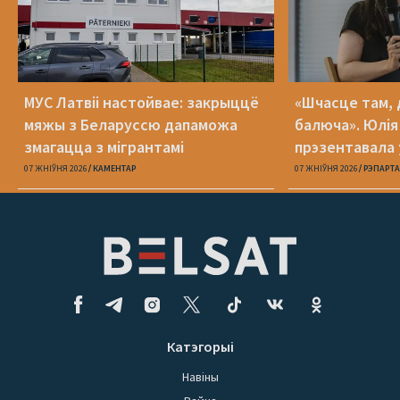
МУС Латвіі настойвае: закрыццё
«Шчасце там, 
мяжы з Беларуссю дапаможа
балюча». Юлія
змагацца з мігрантамі
прэзентавала 
«Пока я искал
07 ЖНІЎНЯ 2026
КАМЕНТАР
07 ЖНІЎНЯ 2026
РЭПАРТ
Катэгорыі
Навіны