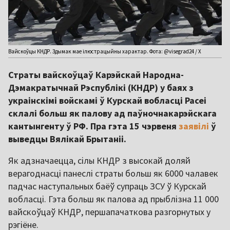
Вайскоўцы КНДР. Здымак мае ілюстрацыйны характар. Фота: @visegrad24 / Х
Страты вайскоўцаў Карэйскай Народна-
Дэмакратычнай Рэспублікі (КНДР) у баях з
украінскімі войскамі ў Курскай вобласці Расеі
склалі больш як палову ад паўночнакарэйскага
кантынгенту ў РФ. Пра гэта 15 чэрвеня
заявілі
ў
выведцы Вялікай Брытаніі.
Як адзначаецца, сілы КНДР з высокай доляй
верагоднасці панеслі страты больш як 6000 чалавек
падчас наступальных баёў супраць ЗСУ ў Курскай
вобласці. Гэта больш як палова ад прыблізна 11 000
вайскоўцаў КНДР, першапачаткова разгорнутых у