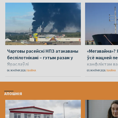
Чарговы расейскі НПЗ атакаваны
«Мегавайна»? 
беспілотнікамі – гэтым разам у
ўсё мацней п
Яраслаўлі
канфліктам ва
06 ЖНІЎНЯ 2026
ВАЙНА
05 ЖНІЎНЯ 2026
ВАЙНА
АПОШНІЯ