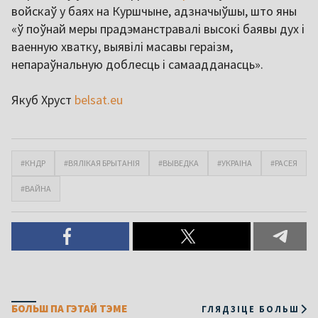
войскаў у баях на Куршчыне, адзначыўшы, што яны
«ў поўнай меры прадэманстравалі высокі баявы дух і
ваенную хватку, выявілі масавы гераізм,
непараўнальную доблесць і самаадданасць».
Якуб Хруст
belsat.eu
#КНДР
#ВЯЛІКАЯ БРЫТАНІЯ
#ВЫВЕДКА
#УКРАІНА
#РАСЕЯ
#ВАЙНА
БОЛЬШ ПА ГЭТАЙ ТЭМЕ
ГЛЯДЗІЦЕ БОЛЬШ