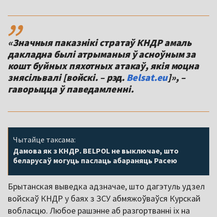
,,
«Значныя паказнікі стратаў КНДР амаль
дакладна былі атрыманыя ў асноўным за
кошт буйных пяхотных атакаў, якія моцна
знясільвалі [войскі. – рэд.
Belsat.eu
]», –
гаворыцца ў паведамленні.
Чытайце таксама:
Дамова як з КНДР. BELPOL не выключае, што
беларусаў могуць паслаць абараняць Расею
Брытанская выведка адзначае, што дагэтуль удзел
войскаў КНДР у баях з ЗСУ абмяжоўваўся Курскай
вобласцю. Любое рашэнне аб разгортванні іх на