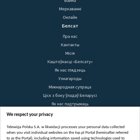
Вайна
Меркаванні
Онлайн
Белсат
Пра нас
Кантакты
Місія
Каштоўнасці «Белсату»
Як нас глядзець
Узнагароды
Міжнародная супраца
Ціск з боку ўладаў Беларусі
Як нас падтрымаць
Правілы выкарыстання матэрыялаў
We respect your privacy
Інфармацыя аб адпраўніку
Telewizja Polska S.A. w likwidacji processes your personal data collected
Бяспека
when you visit individual websites on the tvp.pl Portal (hereinafter referred
Youtube
to as the Portal), including information saved using technologies used to