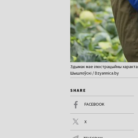
Здымак мае ілюстрацыйны характар.
Шышлоўскі / Dzyannica.by
SHARE
FACEBOOK
X