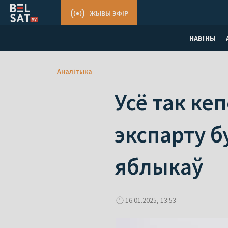
ЖЫВЫ ЭФІР
НАВІНЫ
Аналітыка
Усё так ке
экспарту б
яблыкаў
16.01.2025, 13:53