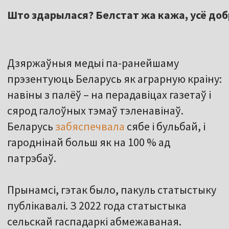
Што здарылася? Белстат жа кажа, усё доб
Дзяржаўныя медыі па-ранейшаму
прэзентуюць Беларусь як аграрную краіну:
навіны з палёў – на перадавіцах газетаў і
сярод галоўных тэмаў тэленавінаў.
Беларусь
забяспечвала
сябе і бульбай, і
гароднінай больш як на 100 % ад
патрэбаў.
Прынамсі, гэтак было, пакуль статыстыку
публікавалі. З 2022 года статыстыка
сельскай гаспадаркі абмежаваная.