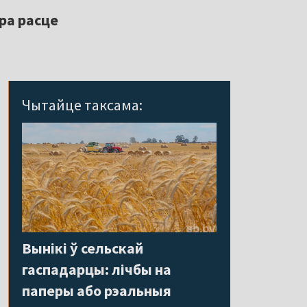
ра расце
Чытайце таксама:
Вынікі ў сельскай
гаспадарцы: лічбы на
паперы або рэальныя