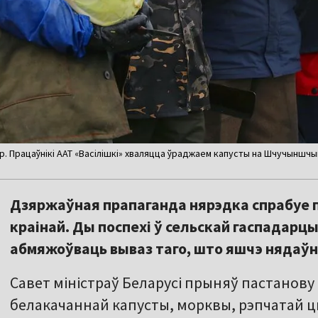
 Працаўнікі ААТ «Васілішкі» хваляцца ўраджаем капусты на Шчучыншчыне
Дзяржаўная прапаганда нярэдка спрабуе 
краінай. Ды поспехі ў сельскай гаспадарц
абмяжоўваць вываз таго, што яшчэ нядаўн
Савет міністраў Беларусі прыняў пастанову 
белакачаннай капусты, морквы, рэпчатай цы