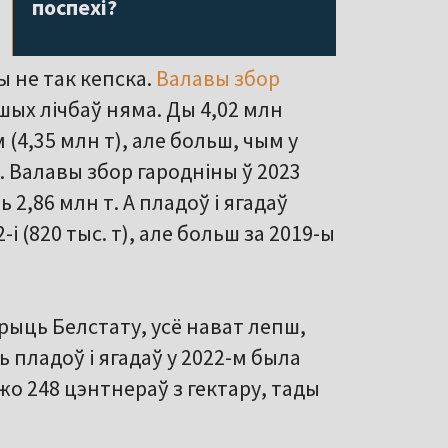
поспехі?
ы не так кепска.
Валавы збор
йшых лічбаў няма. Ды 4,02 млн
 (4,35 млн т), але больш, чым у
). Валавы збор гародніны ў 2023
ь 2,86 млн т. А пладоў і ягадаў
і (820 тыс. т), але больш за 2019-ы
ерыць Белстату, усё нават лепш,
 пладоў і ягадаў у 2022-м была
ўжо 248 цэнтнераў з гектару, тады