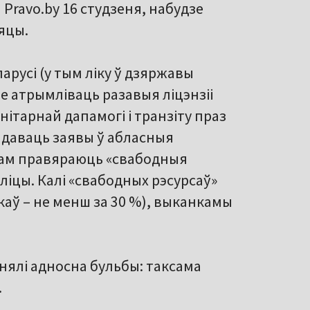
 Pravo.by 16 студзеня, набудзе
сяцы.
арусі (у тым ліку ў дзяржавы
зе атрымліваць разавыя ліцэнзіі
нітарнай дапамогі і транзіту праз
падаваць заявы ў абласныя
Там правяраюць «свабодныя
аліцы. Калі «свабодных рэсурсаў»
каў – не менш за 30 %), выканкамы
нялі адносна бульбы: таксама
.