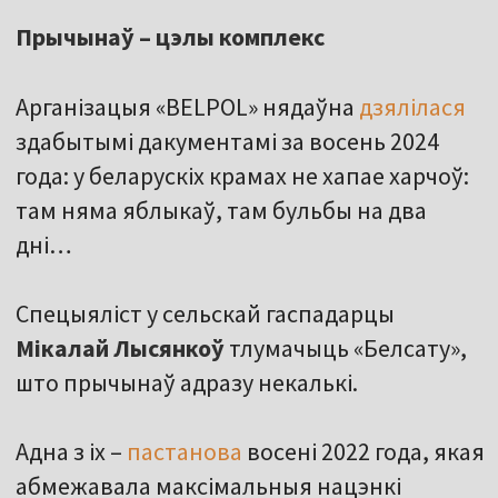
Прычынаў – цэлы комплекс
Арганізацыя «BELPOL» нядаўна
дзялілася
здабытымі дакументамі за восень 2024
года: у беларускіх крамах не хапае харчоў:
там няма яблыкаў, там бульбы на два
дні…
Спецыяліст у сельскай гаспадарцы
Мікалай Лысянкоў
тлумачыць «Белсату»,
што прычынаў адразу некалькі.
Адна з іх –
пастанова
восені 2022 года, якая
абмежавала максімальныя нацэнкі