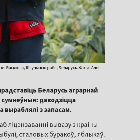
. Васілішкі, Шчучынскі раён, Беларусь. Фота: Алег
прадставіць Беларусь аграрнай
ы сумнеўныя: даводзіцца
а выраблялі з запасам.
аб ліцэнзаванні вывазу з краіны
булі, сталовых буракоў, яблыкаў.