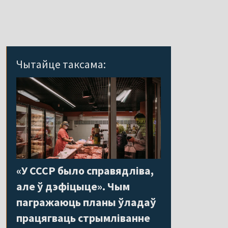
Чытайце таксама:
«У СССР было справядліва,
але ў дэфіцыце». Чым
пагражаюць планы ўладаў
працягваць стрымліванне