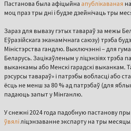
Пастанова была афіцыйна
апублікаваная
на
моц праз тры дні і будзе дзейнічаць тры ме
Зараз для вывазу гэтых тавараў за межы Бел
Еўразійскага эканамічнага саюзу) трэба буд
Міністэрства гандлю. Выключэнні – для гума
Беларусь. Зацікаўленым у ліцэнзіях трэба 
выканкамы або Менскі гарадскі выканкам. 
рэсурсы тавараў» і патрэбы вобласці або ст
ёсць не менш за 80 % ад патрэбаў (для яблы
падаюць запыт у Мінганлю.
У снежні 2024 года падобную пастанову пры
ўвялі
ліцэнзаванне экспарту на тры месяцы