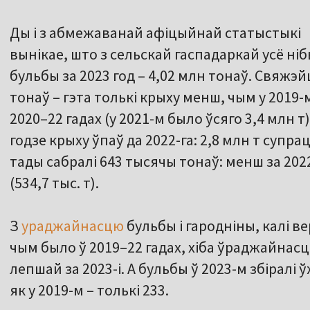
Ды і з абмежаванай афіцыйнай статыстыкі
вынікае, што з сельскай гаспадаркай усё ніб
бульбы за 2023 год – 4,02 млн тонаў. Свяжэ
тонаў – гэта толькі крыху менш, чым у 2019-м
2020–22 гадах (у 2021-м было ўсяго 3,4 млн т
годзе крыху ўпаў да 2022-га: 2,8 млн т супрац
тады сабралі 643 тысячы тонаў: менш за 2022-
(534,7 тыс. т).
З
ураджайнасцю
бульбы і гародніны, калі в
чым было ў 2019–22 гадах, хіба ўраджайнасць
лепшай за 2023-і. А бульбы ў 2023-м збіралі 
як у 2019-м – толькі 233.