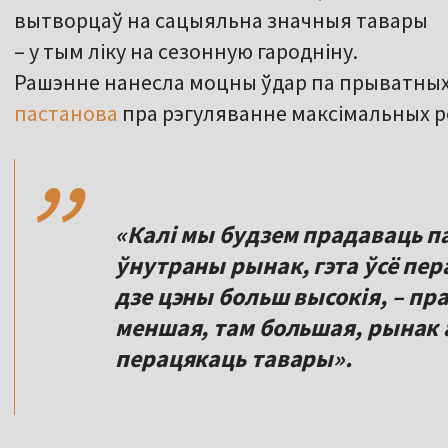
вытворцаў на сацыяльна значныя тавары
– у тым ліку на сезонную гародніну.
Рашэнне нанесла моцны ўдар па прыватных
,,
пастанова
пра рэгуляванне максімальных р
«Калі мы будзем прадаваць п
ўнутраны рынак, гэта ўсё пер
дзе цэны больш высокія, – пр
меншая, там большая, рынак 
перацякаць тавары».