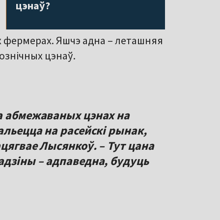
цэнаў?
 фермерах. Яшчэ адна – леташняя
ознічных цэнаў.
а абмежаваных цэнах на
альецца на расейскі рынак,
ацягвае Лысянкоў. – Тут цана
адзіны – адпаведна, будуць