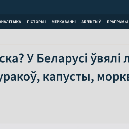
АНАЛІТЫКА
ГІСТОРЫІ
МЕРКАВАННI
АБ'ЕКТЫЎ
ПРАГРАМЫ
пска? У Беларусі ўвялі
уракоў, капусты, моркв