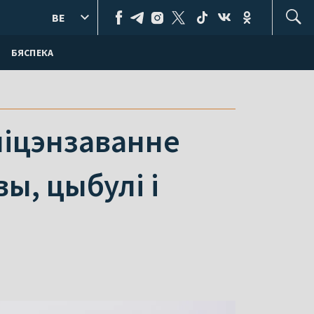
BE
БЯСПЕКА
 ліцэнзаванне
ы, цыбулі і