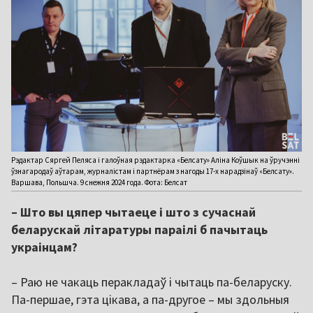
Рэдактар Сяргей Пеляса і галоўная рэдактарка «Белсату» Аліна Коўшык на ўручэнні
ўзнагародаў аўтарам, журналістам і партнёрам з нагоды 17-х нарадзінаў «Белсату».
Варшава, Польшча. 9 снежня 2024 года. Фота: Белсат
– Што вы цяпер чытаеце і што з сучаснай
беларускай літаратуры параілі б пачытаць
украінцам?
– Раю не чакаць перакладаў і чытаць па-беларуску.
Па-першае, гэта цікава, а па-другое – мы здольныя