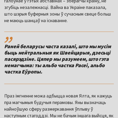
галоўнае ў гэтых абставінах – зберагчы краіну, не
згубіць незалежнасці. Вайна ва Украіне паказала,
што шэрыя буферныя зоны ў сучасным свеце больш
не маюць шанцаў на існаванне.
,,
Раней беларусы часта казалі, што мы мусім
быць нейтральныя як Швейцарыя, дзесьці
пасярэдзіне. Цяпер мы разумеем, што гэта
немагчыма: ты альбо частка Расеі, альбо
частка Еўропы.
Праз імгненне можа адбыцца новая Ялта, як кажуць
пра магчымыя будучыя перамовы. Яны вызначаць
найноўшую сферу размеркавання ўплыву ў
наступным стагоддзі. Мы не бачым іншага выйсця, як