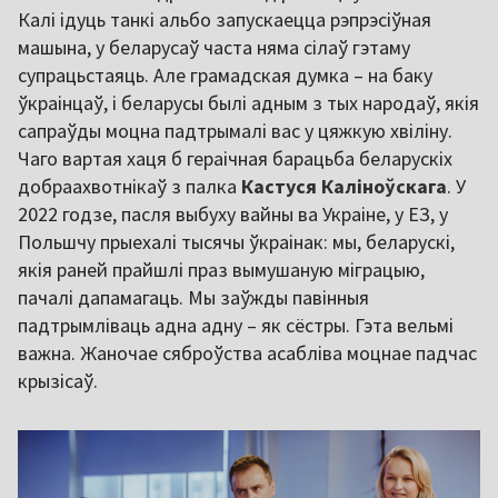
Калі ідуць танкі альбо запускаецца рэпрэсіўная
машына, у беларусаў часта няма сілаў гэтаму
супрацьстаяць. Але грамадская думка – на баку
ўкраінцаў, і беларусы былі адным з тых народаў, якія
сапраўды моцна падтрымалі вас у цяжкую хвіліну.
Чаго вартая хаця б гераічная барацьба беларускіх
добраахвотнікаў з палка
Кастуся Каліноўскага
. У
2022 годзе, пасля выбуху вайны ва Украіне, у ЕЗ, у
Польшчу прыехалі тысячы ўкраінак: мы, беларускі,
якія раней прайшлі праз вымушаную міграцыю,
пачалі дапамагаць. Мы заўжды павінныя
падтрымліваць адна адну – як сёстры. Гэта вельмі
важна. Жаночае сяброўства асабліва моцнае падчас
крызісаў.