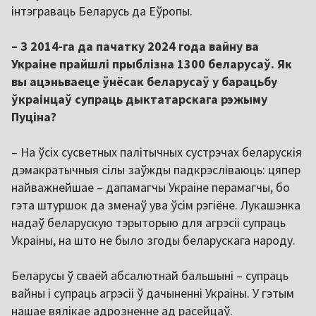
інтэграваць Беларусь да Еўропы.
– З 2014-га да пачатку 2024 года вайну ва
Украіне прайшлі прыблізна 1300 беларусаў. Як
вы ацэньваеце ўнёсак беларусаў у барацьбу
ўкраінцаў супраць дыктатарскага рэжыму
Пуціна?
– На ўсіх сусветных палітычных сустрэчах беларускія
дэмакратычныя сілы заўжды падкрэсліваюць: цяпер
найважнейшае – дапамагчы Украіне перамагчы, бо
гэта штуршок да зменаў ува ўсім рэгіёне. Лукашэнка
надаў беларускую тэрыторыю для агрэсіі супраць
Украіны, на што не было згоды беларускага народу.
Беларусы ў сваёй абсалютнай бальшыні – супраць
вайны і супраць агрэсіі ў дачыненні Украіны. У гэтым
нашае вялікае адрозненне ад расейцаў.