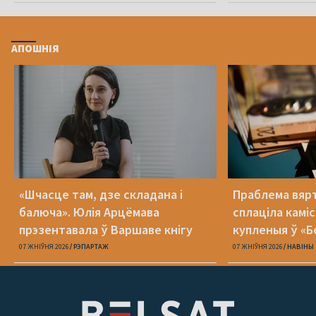
АПОШНІЯ
«Шчасце там, дзе складана і
Праблема вяр
балюча». Юлія Арцёмава
сплаціла камі
прэзентавала ў Варшаве кнігу
купленыя ў «Б
«Пока я искала слова»
07 ЖНІЎНЯ 2026
РЭПАРТАЖ
07 ЖНІЎНЯ 2026
НАВІНЫ