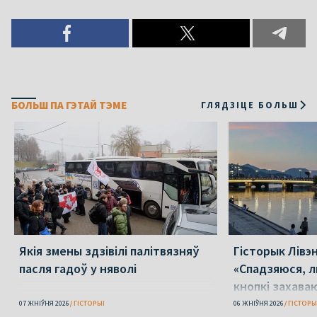
БОЛЬШ ПА ГЭТАЙ ТЭМЕ
ГЛЯДЗІЦЕ БОЛЬШ
Якія змены здзівілі палітвязняў
Гісторык Лівэн
пасля гадоў у няволі
«Спадзяюся, л
кнопкі захава
розум»
07 ЖНІЎНЯ 2026
ГІСТОРЫІ
06 ЖНІЎНЯ 2026
ГІСТОРЫ