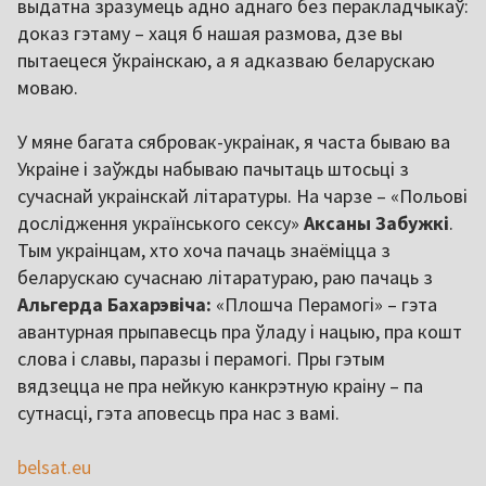
выдатна зразумець адно аднаго без перакладчыкаў:
доказ гэтаму – хаця б нашая размова, дзе вы
пытаецеся ўкраінскаю, а я адказваю беларускаю
моваю.
У мяне багата сябровак-украінак, я часта бываю ва
Украіне і заўжды набываю пачытаць штосьці з
сучаснай украінскай літаратуры. На чарзе – «Польові
дослідження українського сексу»
Аксаны Забужкі
.
Тым украінцам, хто хоча пачаць знаёміцца з
беларускаю сучаснаю літаратураю, раю пачаць з
Альгерда Бахарэвіча:
«Плошча Перамогі» – гэта
авантурная прыпавесць пра ўладу і нацыю, пра кошт
слова і славы, паразы і перамогі. Пры гэтым
вядзецца не пра нейкую канкрэтную краіну – па
сутнасці, гэта аповесць пра нас з вамі.
belsat.eu