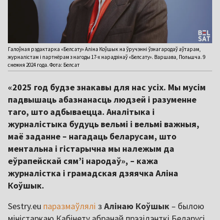
Галоўная рэдактарка «Белсату» Аліна Коўшык на ўручэнні ўзнагародаў аўтарам,
журналістам і партнёрам з нагоды 17-х нарадзінаў «Белсату». Варшава, Польшча. 9
снежня 2024 года. Фота: Белсат
«2025 год будзе знакавы для нас усіх. Мы мусім
падвышаць абазнанасць людзей і разуменне
таго, што адбываецца. Аналітыка і
журналістыка будуць вельмі і вельмі важныя,
маё заданне – нагадаць беларусам, што
ментальна і гістарычна мы належым да
еўрапейскай сям’і народаў», – кажа
журналістка і грамадская дзяячка Аліна
Коўшык.
Sestry.eu
паразмаўлялі
з
Алінаю Коўшык
– былою
міністаркаю Кабінету абранай прэзідэнткі Беларусі