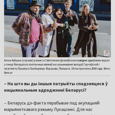
Аліна Коўшык (справа) разам са Святланаю Ціханоўскаю наведвае адноўлены мурал
у гонар беларускіх палітычных вязняў на скрыжаванні вуліцаў Гурчэўскай i
праспекту Прымаса Тысёнцлеця. Варшава, Польшча. 19 кастрычніка 2024 года. Фота:
Белсат
– На што вы ды іншыя патрыёты спадзеяцеся ў
нацыянальным адраджэнні Беларусі?
– Беларусь дэ-факта перабывае пад акупацыяй
марыянеткавага рэжыму Лукашэнкі. Для нас