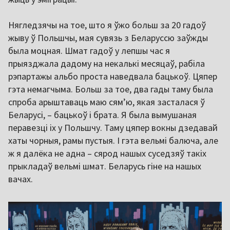
Нягледзячы на тое, што я ўжо больш за 20 гадоў
жыву ў Польшчы, мая сувязь з Беларуссю заўжды
была моцная. Шмат гадоў у лепшы час я
прыязджала дадому на некалькі месяцаў, рабіла
рэпартажы альбо проста наведвала бацькоў. Цяпер
гэта немагчыма. Больш за тое, два гады таму была
спроба арыштаваць маю сям’ю, якая засталася ў
Беларусі, – бацькоў і брата. Я была вымушаная
перавезці іх у Польшчу. Таму цяпер вокны дзедавай
хаты чорныя, рамы пустыя. І гэта вельмі балюча, але
ж я далёка не адна – сярод нашых суседзяў такіх
прыкладаў вельмі шмат. Беларусь гіне на нашых
вачах.