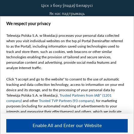
Ціск з боку ўладаў Беларусі
Як нас падтрымаць
Правілы выкарыстання матэрыялаў
We respect your privacy
Інфармацыя аб адпраўніку
Telewizja Polska S.A. w likwidacji processes your personal data collected
Бяспека
when you visit individual websites on the tvp.pl Portal (hereinafter referred
Youtube
to as the Portal), including information saved using technologies used to
track and store them, such as cookies, web beacons or other similar
Белсат news
technologies enabling the provision of tailored and secure services,
personalize content and advertising, provide social media features and
Белсат Shorts
analyze Internet traffic.
Белсат Life
Click "I accept and go to the website" to consent to the use of automatic
Жэстачайшы мульт
tracking and data collection technology, access to information on your end
Belsat English
device and its storage, and to the processing of your personal data by
Telewizja Polska S.A. w likwidacji,
Trusted Partners from IAB* (1201
Biełsat PL
company)
and other
Trusted TVP Partners (93 company)
, for marketing
Белсат Now
purposes (including for automated matching of advertisements to your
interests and measuring their effectiveness) and others, which we indicate
Белсат History
below.
Белсат Music
Enable All and Enter our Website
The purposes of processing your data by TVP S.A. w likwidacji are as
Белсат Doc
follows: