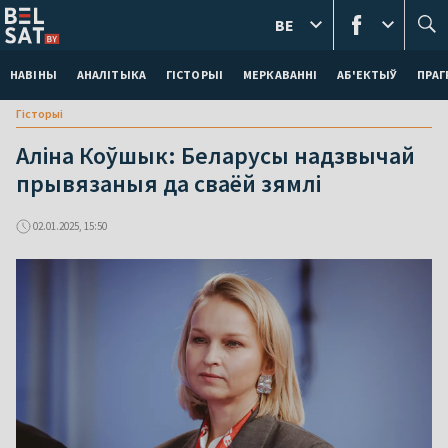
BE
НАВІНЫ
АНАЛІТЫКА
ГІСТОРЫІ
МЕРКАВАННI
АБ'ЕКТЫЎ
ПРАГ
Гісторыі
Аліна Коўшык: Беларусы надзвычай
прывязаныя да сваёй зямлі
02.01.2025, 15:50