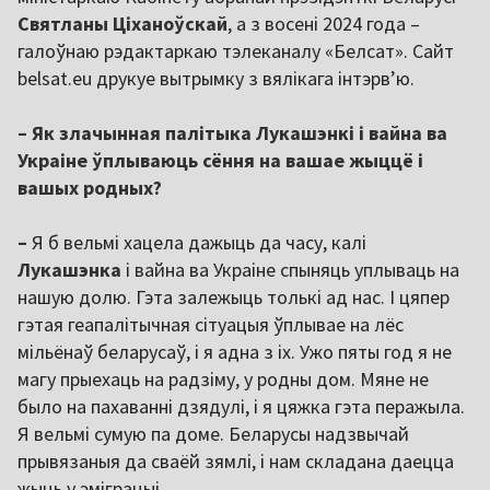
Святланы Ціханоўскай
, а з восені 2024 года –
галоўнаю рэдактаркаю тэлеканалу «Белсат». Сайт
belsat.eu друкуе вытрымку з вялікага інтэрв’ю.
– Як злачынная палітыка Лукашэнкі і вайна ва
Украіне ўплываюць сёння на вашае жыццё і
вашых родных?
–
Я б вельмі хацела дажыць да часу, калі
Лукашэнка
і вайна ва Украіне спыняць уплываць на
нашую долю. Гэта залежыць толькі ад нас. І цяпер
гэтая геапалітычная сітуацыя ўплывае на лёс
мільёнаў беларусаў, і я адна з іх. Ужо пяты год я не
магу прыехаць на радзіму, у родны дом. Мяне не
было на пахаванні дзядулі, і я цяжка гэта перажыла.
Я вельмі сумую па доме. Беларусы надзвычай
прывязаныя да сваёй зямлі, і нам складана даецца
жыць у эміграцыі.