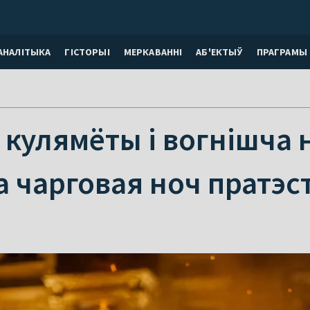
АНАЛІТЫКА
ГІСТОРЫІ
МЕРКАВАННI
АБ'ЕКТЫЎ
ПРАГРАМЫ
кулямёты і вогнішча 
 чарговая ноч пратэста