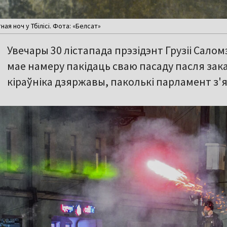
ая ноч у Тбілісі. Фота: «Белсат»
Увечары 30 лістапада прэзідэнт Грузіі Салом
мае намеру пакідаць сваю пасаду пасля за
кіраўніка дзяржавы, паколькі парламент з