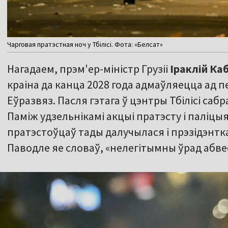
Чарговая пратэстная ноч у Тбілісі. Фота: «Белсат»
Нагадаем, прэм'ер-міністр Грузіі
Іраклій Ка
краіна да канца 2028 года адмаўляецца ад п
Еўразвяз. Пасля гэтага ў цэнтры Тбілісі саб
Паміж удзельнікамі акцыі пратэсту і паліцыя
пратэстоўцаў тады далучылася і прэзідэнтк
Паводле яе словаў, «нелегітымны ўрад абве