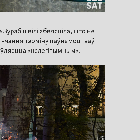
э Зурабішвілі абвясціла, што не
канчэння тэрміну паўнамоцтваў
'яўляецца «нелегітымным».