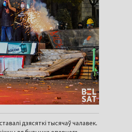
эставалі дзясяткі тысячаў чалавек.