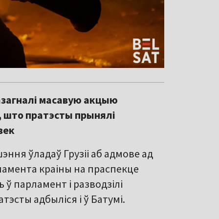
разагналі масавую акцыю
а, што пратэсты прынялі
век
ння ўладаў Грузіі аб адмове ад
ламента краіны на праспекце
 ў парламент і разводзілі
тэсты адбыліся і ў Батумі.