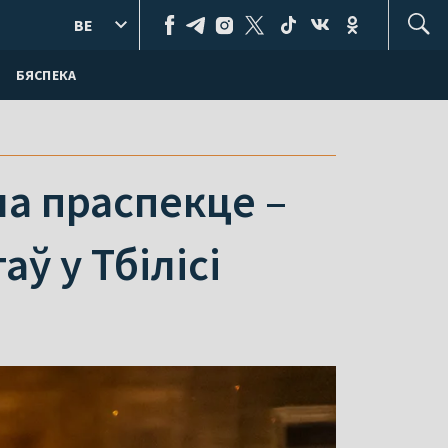
BE
БЯСПЕКА
на праспекце –
ў у Тбілісі