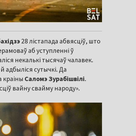
бахідзэ
28 лістапада абвясціў, што
ерамоваў аб уступленні ў
раліся некалькі тысячаў чалавек.
й адбыліся сутычкі. Да
а краіны
Саломэ Зурабішвілі
.
сціў вайну свайму народу».