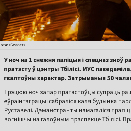
Фота: «Белсат»
У ноч на 1 снежня паліцыя і спецназ зноў 
пратэсту ў цэнтры Тбілісі. МУС паведаміл
гвалтоўны характар. Затрыманыя 50 чала
Трэцюю ноч запар пратэстоўцы супраць рашэ
еўраінтэграцыі сабраліся каля будынка пар
Руставелі. Дэманстранты намагаліся трапіць
вогнішчы на галоўным праспекце Тбілісі. Пра