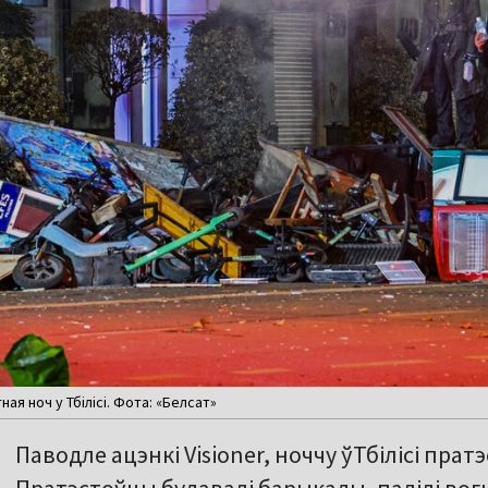
ая ноч у Тбілісі. Фота: «Белсат»
Паводле ацэнкі Visioner, ноччу ўТбілісі прат