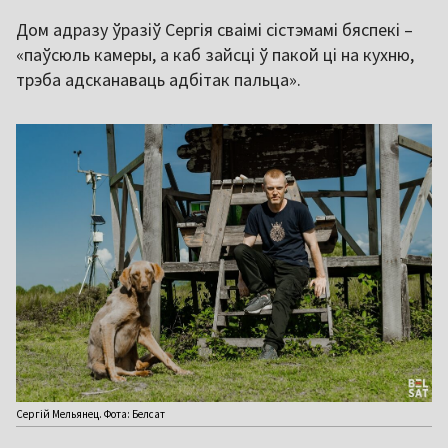
Дом адразу ўразіў Сергія сваімі сістэмамі бяспекі –
«паўсюль камеры, а каб зайсці ў пакой ці на кухню,
трэба адсканаваць адбітак пальца».
Сергій Мельянец. Фота: Белсат