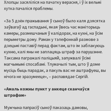
Хлопцы засяліліся на пачатку верасня, і ў іх вельмі
хутка пачаліся праблемы.
«За 5 дзён пражывання ў сыноў было каля дзясятка
заўвагаў ад гаспадыні, якая ўвесь час маніторыць
камеры, размешчаныя ў калідорах, на кухні, на ўсім
перыметры дому. Раман у тэлефоннай размове з
дзецьмі паставіў перад фактам, што ім заблакуюць
кухню, калі яны не заплацяць штраф за парушэнне.
Таксама пагражалі паліцыяй, запужвалі ўсімі
магчымымі спосабамі. Тлумачылі тым, што ў доме
мусіць быць парадак, а пакуль вас не аштрафуеш, вы
нічога не зразумееце», – распавядае Сергій.
«Амаль кожны пункт у анкеце сканчаўся
штрафам»
Мужчына папрасіў сыноў паказаць дамовы,