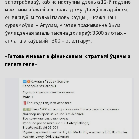
запатрабаваў, каб на наступны дзень а 12-й гадзіне
мае сыны з’ехалі з ягонага дому. Дзеці пагадзіліся,
ён вярнуў ім толькі палову каўцыі, – кажа наш
суразмоўца. – Агулам, у гэтае пражыванне была
ўкладзеная амаль тысяча долараў: 3600 злотых –
аплата з каўцыяй і 300 – рыэлтару».
«
Гатовыя нават з фінансавымі стратамі ўцячы з
гэтага гета
»