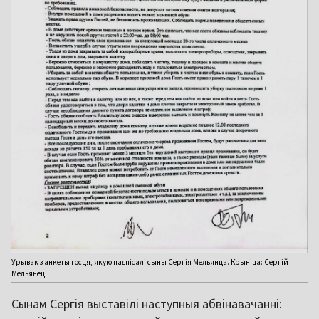
Урывак з анкеты госця, якую падпісалі сыны Сергія Мельянца. Крыніца: Сергій
Мельянец
Сынам Сергія выставілі наступныя абвінавачанні: