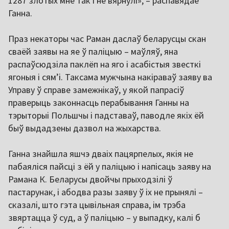
1287 злотых мне так і не вярнулі», – распавядае
Ганна.
Праз некаторы час Раман даслаў беларусцы скан
сваёй заявы на яе ў паліцыю – маўляў, яна
распаўсюдзіла паклёп на яго і асабістыя звесткі
ягоныя і сям’і. Таксама мужчына накіраваў заяву ва
Управу ў справе замежнікаў, у якой папрасіў
праверыць законнасць перабывання Ганны на
тэрыторыі Польшчы і падставаў, паводле якіх ёй
быў выдадзены дазвол на жыхарства.
Ганна знайшла яшчэ дваіх пацярпелых, якія не
пабаяліся пайсці з ёй у паліцыю і напісаць заяву на
Рамана К. Беларусы двойчы прыходзілі ў
пастарунак, і абодва разы заяву ў іх не прынялі –
сказалі, што гэта цывільная справа, ім трэба
звяртацца ў суд, а ў паліцыю – у выпадку, калі б