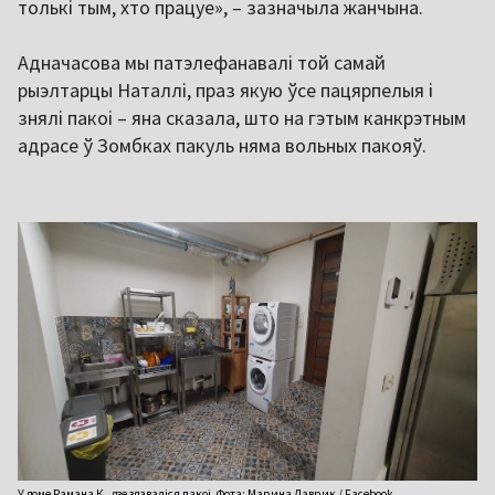
толькі тым, хто працуе», – зазначыла жанчына.
Адначасова мы патэлефанавалі той самай
рыэлтарцы Наталлі, праз якую ўсе пацярпелыя і
знялі пакоі – яна сказала, што на гэтым канкрэтным
адрасе ў Зомбках пакуль няма вольных пакояў.
У доме Рамана К., дзе здаваліся пакоі. Фота: Марина Лаврик / Facebook