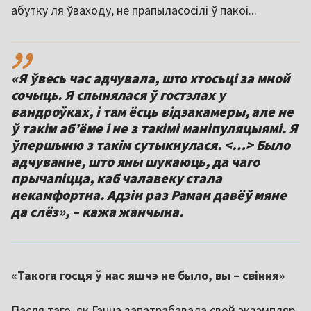
абутку ля ўваходу, не прапыласосілі ў пакоі...
,,
«Я ўвесь час адчувала, што хтосьці за мной
сочыць. Я спынялася ў гостэлах у
вандроўках, і там ёсць відэакамеры, але не
ў такім аб’ёме і не з такімі маніпуляцыямі. Я
ўпершыню з такім сутыкнулася. <…> Было
адчуванне, што яны шукаюць, да чаго
прычапіцца, каб чалавеку стала
некамфортна. Адзін раз Раман давёў мяне
да слёз», – кажа жанчына.
«Такога госця ў нас яшчэ не было, вы – свіння»
Пасля таго, як Ганна запатрабавала свой экзэмпляр