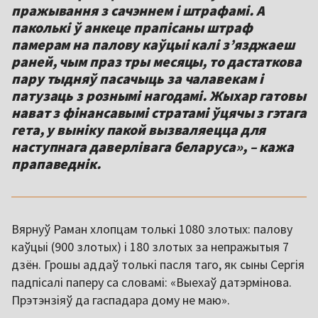
пражывання з сачэннем і штрафамі. А
паколькі ў анкеце прапісаны штраф
памерам на палову каўцыі калі з’язджаеш
раней, чым праз тры месяцы, то дастаткова
пару тыдняў пасачыць за чалавекам і
патузаць з рознымі нагодамі. Жыхар гатовы
нават з фінансавымі стратамі ўцячы з гэтага
гета, у выніку пакой вызваляецца для
наступнага даверлівага беларуса», – кажа
прапаведнік.
Вярнуў Раман хлопцам толькі 1080 злотых: палову
каўцыі (900 злотых) і 180 злотых за непражытыя 7
дзён. Грошы аддаў толькі пасля таго, як сыны Сергія
падпісалі паперу са словамі: «Выехаў датэрмінова.
Прэтэнзіяў да гаспадара дому не маю».