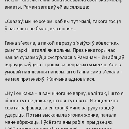
анкеты, Раман загадаў ёй высяляцца:
«Сказаў: мы не хочам, каб вы тут жылі, такога госця
ў нас яшчэ не было, вы свіння»...
Ганна з’ехала, а пакой адразу з’явіўся ў абвестках
рыэлтаркі Наталлі як вольны. Праз некаторы час
нашая суразмоўца сустрэлася з Раманам – ён абяцаў
вярнуць каўцыю і грошы за непражыты месяц. Але з
умовай падпісання паперы, што Ганна сама з’ехала і
не мае прэтэнзіяў. Жанчына адмовілася.
«Ну і ён кажа – я вам нічога не вярну, калі так, і што я
нічога тут не дакажу, што я тут ніхто. Я хацела яго
сфатаграфаваць, а ён схапіў мяне за руку і хацеў
ударыць. Потым выскачыла ягоная жонка, пачала
мяне абражаць. І ўсё гэта яны рабілі пры дзецях.