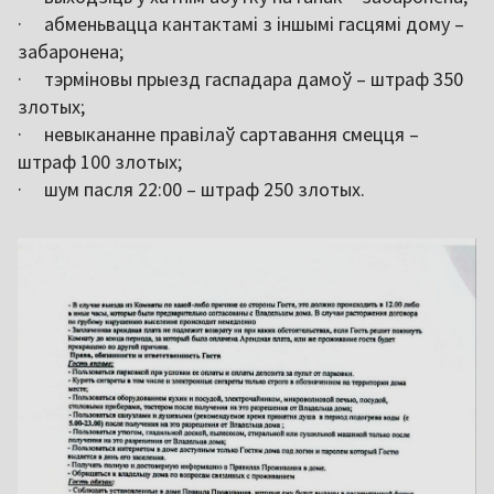
· абменьвацца кантактамі з іншымі гасцямі дому –
забаронена;
· тэрміновы прыезд гаспадара дамоў – штраф 350
злотых;
· невыкананне правілаў сартавання смецця –
штраф 100 злотых;
· шум пасля 22:00 – штраф 250 злотых.