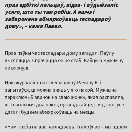
праз адбіткі пальцаў, відэа- і аўдыёзапіс
усяго, што ты там робіш. А яшчэ і
забаронена абмяркоўваць гаспадароў
дому», – кажа Павел.
Праз пэўны час гаспадары дому загадалі Паўлу
высяляцца. Спрачацца ён не стаў. Каўцыю мужчыну
не вярнулі.
Наш журналіст патэлефанаваў Раману К. і
запытаўся, ці можна зняць у яго пакой. Мужчына
пераключыў званок на сваю жонку, якая распавяла,
што вольныя два пакоі, прыязджайце, глядзіце, усе
дэталі будзем абмяркоўваць на месцы.
«Нам трэба на вас паглядзець. І галоўнае – мы здаём