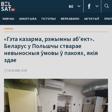
BE
НАВІНЫ
АНАЛІТЫКА
ГІСТОРЫІ
МЕРКАВАННI
АБ'ЕКТЫЎ
ПРАГ
навіны
«Гэта казарма, рэжымны аб’ект».
Беларус у Польшчы стварае
невыносныя ўмовы ў пакоях, якія
здае
14.10.2024, 15:50