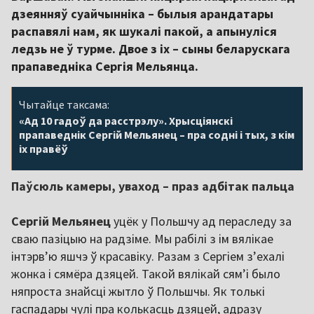
дзеянняў суайчынніка – былыя арандатары
распавялі нам, як шукалі пакой, а апынуліся
ледзь не ў турме. Двое з іх – сыны беларускага
прапаведніка Сергія Мельянца.
Чытайце таксама:
«Ад 10 гадоў да расстрэлу». Хрысціянскі
прапаведнік Сергій Мельянец – пра содні і тых, з кім
іх правёў
Паўсюль камеры, уваход – праз адбітак пальца
Сергій Мельянец
уцёк у Польшчу ад пераследу за
сваю пазіцыю на радзіме. Мы рабілі з ім вялікае
інтэрв’ю яшчэ ў красавіку. Разам з Сергіем з’ехалі
жонка і сямёра дзяцей. Такой вялікай сям’і было
няпроста знайсці жытло ў Польшчы. Як толькі
гаспадары чулі пра колькасць дзяцей, адразу