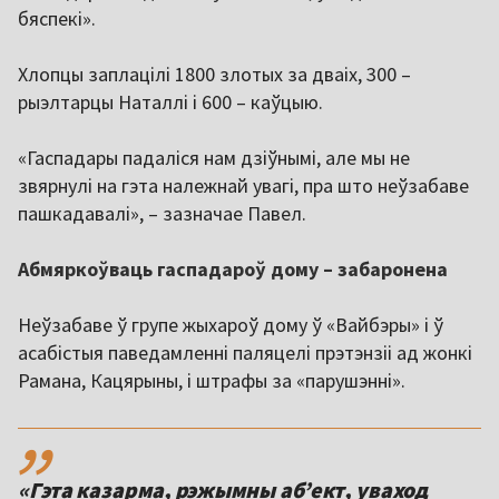
бяспекі».
Хлопцы заплацілі 1800 злотых за дваіх, 300 –
рыэлтарцы Наталлі і 600 – каўцыю.
«Гаспадары падаліся нам дзіўнымі, але мы не
звярнулі на гэта належнай увагі, пра што неўзабаве
пашкадавалі», – зазначае Павел.
Абмяркоўваць гаспадароў дому – забаронена
Неўзабаве ў групе жыхароў дому ў «Вайбэры» і ў
асабістыя паведамленні паляцелі прэтэнзіі ад жонкі
Рамана, Кацярыны, і штрафы за «парушэнні».
,,
«Гэта казарма, рэжымны аб’ект, уваход