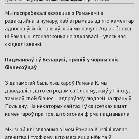
Мы паспрабавалі звязацца з Раманам і з
рэдакцыйнага нумару, каб атрымаць ад яго каментар
адносна ўсіх гісторыяў, якія мы пачулі. Аднак больш
ні Раман, ні ягоная жонка не адказвалі – увесь час
скідвалі званкі.
Падманваў і ў Беларусі, трапіў у чорны спіс
бізнесоўцаў
З дапамогай былых жыхароў Рамана К. мы
даведаліся, што ён родам са Слоніму, жыў у Пінску,
там меў свой бізнес – адпраўляў людзей на працу ў
Польшчу. На некаторых сайтах і ў сацсетках шмат
каментароў пра тое, што ягоная фірма падманвала.
Мы знайшлі звязаныя з імем Рамана К. клінінгавае
агенцтва і турфірму, што месцяцца нібыта ў