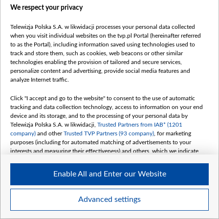
We respect your privacy
Telewizja Polska S.A. w likwidacji processes your personal data collected
when you visit individual websites on the tvp.pl Portal (hereinafter referred
to as the Portal), including information saved using technologies used to
track and store them, such as cookies, web beacons or other similar
technologies enabling the provision of tailored and secure services,
personalize content and advertising, provide social media features and
analyze Internet traffic.
Катэгорыі
Click "I accept and go to the website" to consent to the use of automatic
Навіны
tracking and data collection technology, access to information on your end
device and its storage, and to the processing of your personal data by
Вайна
Telewizja Polska S.A. w likwidacji,
Trusted Partners from IAB* (1201
Меркаванні
company)
and other
Trusted TVP Partners (93 company)
, for marketing
purposes (including for automated matching of advertisements to your
Онлайн
interests and measuring their effectiveness) and others, which we indicate
Белсат
below.
Пра нас
Enable All and Enter our Website
The purposes of processing your data by TVP S.A. w likwidacji are as
follows:
Кантакты
Store and/or access information on a device
Advanced settings
Місія
Use limited data to select advertising
Каштоўнасці «Белсату»
Create profiles for personalised advertising