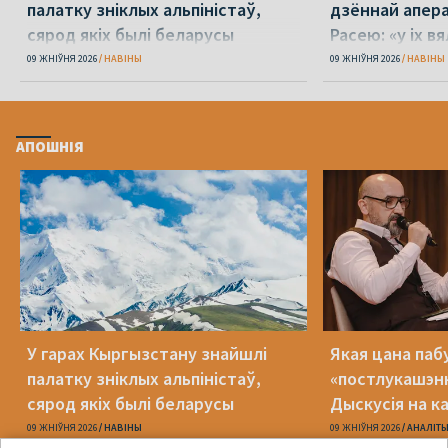
палатку зніклых альпіністаў,
дзённай апера
сярод якіх былі беларусы
Расею: «у іх в
09 ЖНІЎНЯ 2026
НАВІНЫ
09 ЖНІЎНЯ 2026
НАВІНЫ
АПОШНІЯ
У гарах Кыргызстану знайшлі
Якая цана па
палатку зніклых альпіністаў,
«постлукашэнк
сярод якіх былі беларусы
Дыскусія на к
Беларусь»
09 ЖНІЎНЯ 2026
НАВІНЫ
09 ЖНІЎНЯ 2026
АНАЛІТ