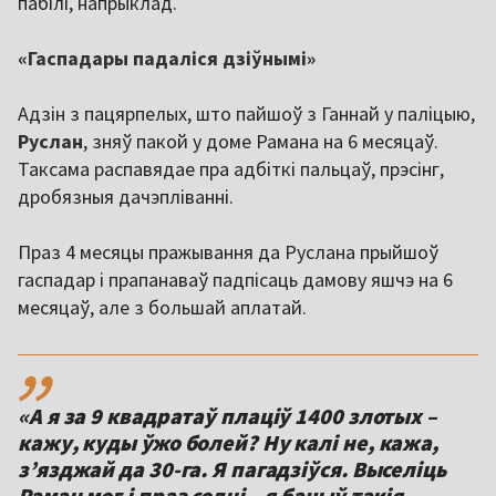
пабілі, напрыклад.
«Гаспадары падаліся дзіўнымі»
Адзін з пацярпелых, што пайшоў з Ганнай у паліцыю,
Руслан
, зняў пакой у доме Рамана на 6 месяцаў.
Таксама распавядае пра адбіткі пальцаў, прэсінг,
дробязныя дачэпліванні.
Праз 4 месяцы пражывання да Руслана прыйшоў
гаспадар і прапанаваў падпісаць дамову яшчэ на 6
месяцаў, але з большай аплатай.
,,
«А я за 9 квадратаў плаціў 1400 злотых –
кажу, куды ўжо болей? Ну калі не, кажа,
з’язджай да 30-га. Я пагадзіўся. Выселіць
Раман мог і праз содні – я бачыў такія