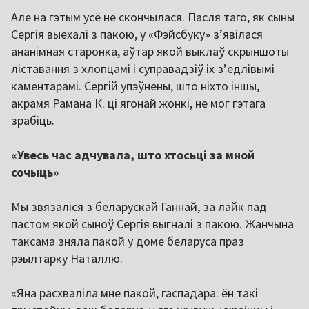
Але на гэтым усё не скончылася. Пасля таго, як сыны
Сергія выехалі з пакою, у «Фэйсбуку» з’явілася
ананімная старонка, аўтар якой выклаў скрыншоты
ліставання з хлопцамі і суправадзіў іх з’едлівымі
каментарамі. Сергій упэўнены, што ніхто іншы,
акрамя Рамана К. ці ягонай жонкі, не мог гэтага
зрабіць.
«Увесь час адчувала, што хтосьці за мной
сочыць»
Мы звязаліся з беларускай Ганнай, за лайк пад
пастом якой сыноў Сергія выгналі з пакою. Жанчына
таксама зняла пакой у доме беларуса праз
рэылтарку Наталлю.
«Яна расхваліла мне пакой, гаспадара: ён такі