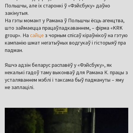
Польшчы, але іх старонкі ў «Фэйсбуку» даўно
закінутыя.
На гэты момант у Рамана ў Польшчы ёсць агенцтва,
што займаецца працаўладкаваннем, – фірма «KRK
group». На
сайце
з чорным спісаў кіраўнікоў на гэтую
кампанію шмат негатыўных водгукаў і гісторыяў пра
падман.
Яшчэ адзін беларус распавёў у «Фэйсбуку», як
некалькі гадоў таму выконваў для Рамана К. працы з
усталяваннем мэблі і таксама быў падмануты – яму
не заплацілі.