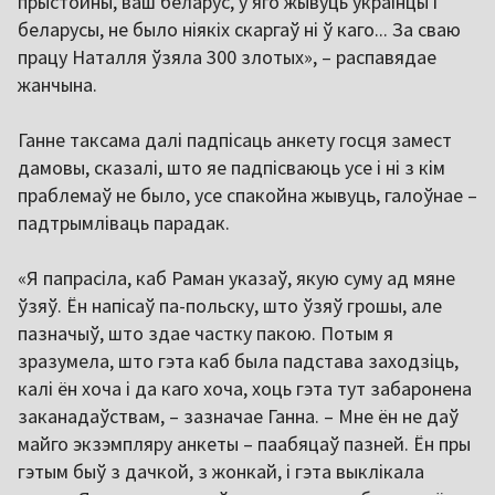
прыстойны, ваш беларус, у яго жывуць украінцы і
беларусы, не было ніякіх скаргаў ні ў каго... За сваю
працу Наталля ўзяла 300 злотых», – распавядае
жанчына.
Ганне таксама далі падпісаць анкету госця замест
дамовы, сказалі, што яе падпісваюць усе і ні з кім
праблемаў не было, усе спакойна жывуць, галоўнае –
падтрымліваць парадак.
«Я папрасіла, каб Раман указаў, якую суму ад мяне
ўзяў. Ён напісаў па-польску, што ўзяў грошы, але
пазначыў, што здае частку пакою. Потым я
зразумела, што гэта каб была падстава заходзіць,
калі ён хоча і да каго хоча, хоць гэта тут забаронена
заканадаўствам, – зазначае Ганна. – Мне ён не даў
майго экзэмпляру анкеты – паабяцаў пазней. Ён пры
гэтым быў з дачкой, з жонкай, і гэта выклікала