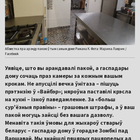
Абвестка пра арэнду пакою ў тым самым доме Рамана К. Фота: Марина Лаврик /
Facebook
Уявіце, што вы арандавалі пакой, а гаспадары
дому сочаць праз камеры за кожным вашым
крокам. Не апусцілі вечка ўнітаза – пішуць
прэтэнзію ў «Вайбэр»; няроўна паставілі крэсла
на кухні – ізноў паведамленне. За «больш
сур’ёзныя правіны» – грашовыя штрафы, а ў ваш
пакой могуць зайсці без вашага дазволу.
Менавіта такія ўмовы для жыхароў стварыў
беларус – гаспадар дому ў горадзе Зомбкі пад
Варшавай. Мы знайшлі пяцярых пацярпелых ад