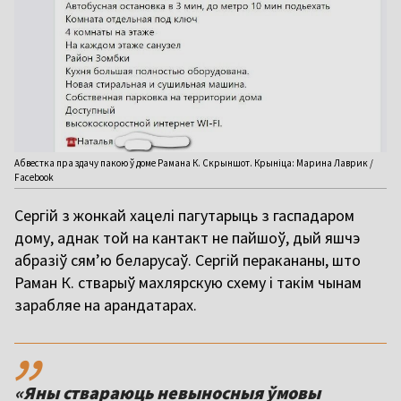
Абвестка пра здачу пакою ў доме Рамана К. Скрыншот. Крыніца: Марина Лаврик /
Facebook
Сергій з жонкай хацелі пагутарыць з гаспадаром
дому, аднак той на кантакт не пайшоў, дый яшчэ
абразіў сям’ю беларусаў. Сергій перакананы, што
Раман К. стварыў махлярскую схему і такім чынам
зарабляе на арандатарах.
,,
«Яны ствараюць невыносныя ўмовы