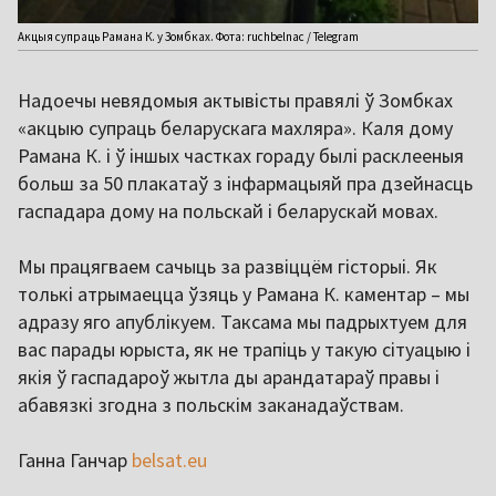
Акцыя супраць Рамана К. у Зомбках. Фота: ruchbelnac / Telegram
Надоечы невядомыя актывісты правялі ў Зомбках
«акцыю супраць беларускага махляра». Каля дому
Рамана К. і ў іншых частках гораду былі расклееныя
больш за 50 плакатаў з інфармацыяй пра дзейнасць
гаспадара дому на польскай і беларускай мовах.
Мы працягваем сачыць за развіццём гісторыі. Як
толькі атрымаецца ўзяць у Рамана К. каментар – мы
адразу яго апублікуем. Таксама мы падрыхтуем для
вас парады юрыста, як не трапіць у такую сітуацыю і
якія ў гаспадароў жытла ды арандатараў правы і
абавязкі згодна з польскім заканадаўствам.
Ганна Ганчар
belsat.eu