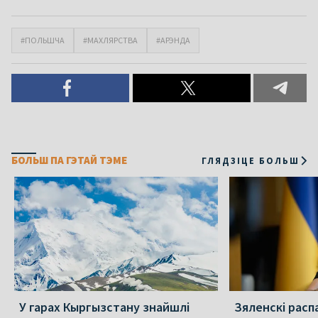
#ПОЛЬШЧА
#МАХЛЯРСТВА
#АРЭНДА
БОЛЬШ ПА ГЭТАЙ ТЭМЕ
ГЛЯДЗІЦЕ БОЛЬШ
У гарах Кыргызстану знайшлі
Зяленскі распа