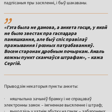
падпісаныя пры засяленні, і быў шакаваны.
,,
«Гэта была не дамова, а анкета госця, у якой
не было звестак пра гаспадара
памяшкання, але быў спіс правілаў
пражывання і розных патрабаванняў.
Восем старонак дробным почыркам. Амаль
кожны пункт сканчаўся штрафам», – кажа
Сергій.
Прыводзім некаторыя пункты анкеты:
· няшчыльна зачыніў брамку і не спрацаваў
электронны замок – імгненнае высяленне і штраф;
· выходзіць у хатнім абутку на ганак – забаронена;