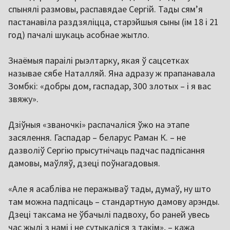
спынялі размовы, распавядае Сергій. Тады сям’я
пастанавіла раздзяліцца, старэйшыя сыны (ім 18 і 21
год) пачалі шукаць асобнае жытло.
Знаёмыя параілі рыэлтарку, якая ў сацсетках
называе сябе Наталляй. Яна адразу ж прапанавала
Зомбкі: «добры дом, гаспадар, 300 злотых – і я вас
звяжу».
Дзіўныя «званочкі» распачаліся ўжо на этапе
засялення. Гаспадар – беларус Раман К. – не
дазволіў Сергію прысутнічаць падчас падпісання
дамовы, маўляў, дзеці поўнагадовыя.
«Але я асабліва не перажываў тады, думаў, ну што
там можна падпісаць – стандартную дамову арэнды.
Дзеці таксама не ўбачылі падвоху, бо раней увесь
час жылі з намі і не сутыкаліся з такім», – кажа