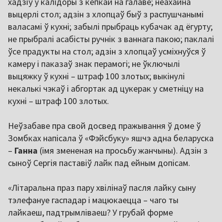
хадзіў у калідоры з кепкай на галаве; неахайна
выцерлі стол; адзін з хлопцаў быў з распушчанымі
валасамі ў кухні; забылі прыбраць кубачак ад ёгурту;
не прыбралі асабісты ручнік з ваннага пакою; паклалі
ўсе прадукты на стол; адзін з хлопцаў усміхнуўся ў
камеру і паказаў знак перамогі; не ўключылі
выцяжку ў кухні – штраф 100 злотых; выкінулі
некалькі чэкаў і абгортак ад цукерак у сметніцу на
кухні – штраф 100 злотых.
Неўзабаве пра свой досвед пражывання ў доме ў
Зомбках напісала ў «Фэйсбуку» яшчэ адна беларуска
–
Ганна
(імя змененая на просьбу жанчыны). Адзін з
сыноў Сергія паставіў лайк пад ейным допісам.
«Літаральна праз пару хвілінаў пасля лайку сыну
тэлефануе гаспадар і мацюкаецца – чаго ты
лайкаеш, падтрымліваеш? У грубай форме