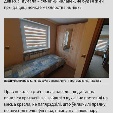
давер. Я думала – сямейны чалавек, не будзе ж ён
пры дзіцяці нейкае махлярства чыніць».
Пакой у доме Рамана К., які здаваўся ў арэнду. Фота: Марина Лаврик / Facebook
Праз некалькі дзён пасля засялення да Ганны
пачаліся прэтэнзіі: вы выйшлі з кухні і не паставілі на
месца крэсла, не папярэдзілі, што ўключылі пралку,
не апусцілі вечка ўнітаза, пакінулі лішнюю пару