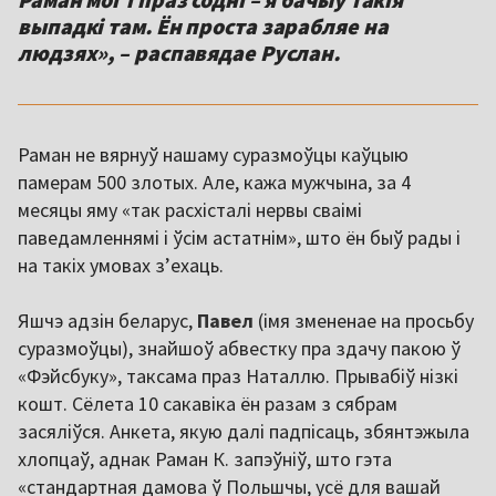
выпадкі там. Ён проста зарабляе на
людзях», – распавядае Руслан.
Раман не вярнуў нашаму суразмоўцы каўцыю
памерам 500 злотых. Але, кажа мужчына, за 4
месяцы яму «так расхісталі нервы сваімі
паведамленнямі і ўсім астатнім», што ён быў рады і
на такіх умовах з’ехаць.
Яшчэ адзін беларус,
Павел
(імя змененае на просьбу
суразмоўцы), знайшоў абвестку пра здачу пакою ў
«Фэйсбуку», таксама праз Наталлю. Прывабіў нізкі
кошт. Сёлета 10 сакавіка ён разам з сябрам
засяліўся. Анкета, якую далі падпісаць, збянтэжыла
хлопцаў, аднак Раман К. запэўніў, што гэта
«стандартная дамова ў Польшчы, усё для вашай