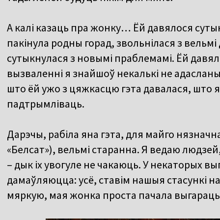
А калі казаць пра жонку… Ёй давялося сутык
пакінула родны горад, звольнілася з вельмі
сутыкнулася з новымі праблемамі. Ёй давяло
вызваленні я знайшоў некалькі не адасланых 
што ёй ужо з цяжкасцю гэта давалася, што 
падтрымліваць.
Дарэчы, рабіла яна гэта, для майго нязначна
«Белсат»), вельмі старанна. Я ведаю людзей,
– дык іх увогуле не чакаюць. У некаторых вы
дамаўляюцца: усё, ставім нашыя стасункі на 
мяркую, мая жонка проста пачала выгараць