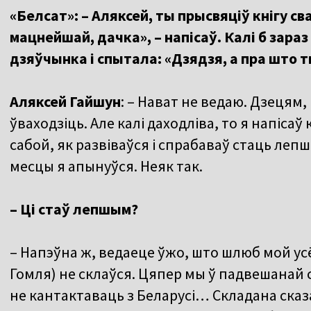
«Белсат»: – Аляксей, ты прысвяціў кнігу св
мацнейшай, дачка», – напісаў. Калі б зара
дзяўчынка і спытала: «Дзядзя, а пра што т
Аляксей Гайшун
: – Нават не ведаю. Дзецям,
ўваходзіць. Але калі даходліва, то я напісаў 
сабой, як развіваўся і спрабаваў стаць лепшы
месцы я апынуўся. Неяк так.
– Ці стаў лепшым?
– Напэўна ж, ведаеце ўжо, што шлюб мой ус
Гомля) не склаўся. Цяпер мы ў падвешанай сі
не кантактаваць з Беларусі… Складана сказа