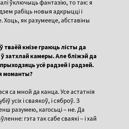
калі ўключыць фантазію, то так: я
удзем рабіць новыя адкрыцці і
. Хоць, як разумееце, абставіны
ў тваёй кнізе граюць лісты да
 ў затхлай камеры. Але бліжэй да
 прыходзяць усё радзей і радзей.
ія моманты?
ася са мной да канца. Усе астатнія
іў усіх і сваякоў, і сяброў. З
нш разумею, кагосьці – не. Да
ленне: гэта так сабе сваякі – і хай