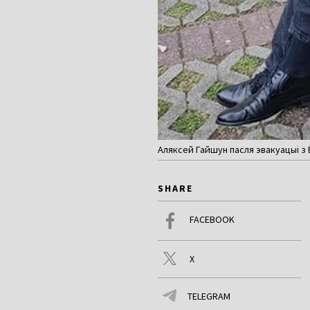
Аляксей Гайшун пасля эвакуацыі з Б
SHARE
FACEBOOK
X
TELEGRAM