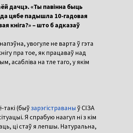
аёй дачцэ. «Ты павінна быць
з да цябе падышла 10-гадовая
вая кніга?» – што б адказаў
 напэўна, увогуле не варта ў гэта
кнігу пра тое, як працаваў над
м, асабліва на тле таго, у якім
ё-такі (быў
зарэгістраваны
ў СІЗА
туацыі. Я спрабую наагул ні з кім
ць, ці стаў я лепшы. Натуральна,