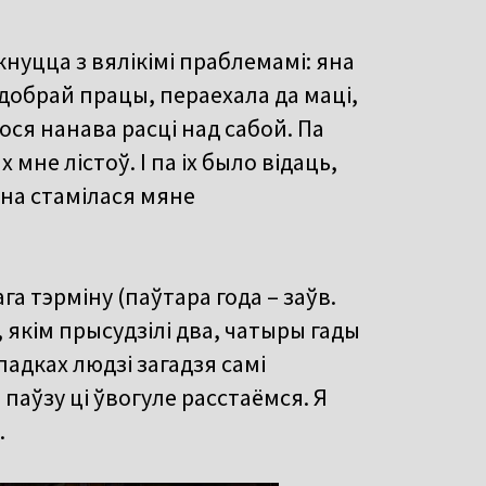
нуцца з вялікімі праблемамі: яна
 добрай працы, пераехала да маці,
ся нанава расці над сабой. Па
мне лістоў. І па іх было відаць,
яна стамілася мяне
га тэрміну (паўтара года – заўв.
 якім прысудзілі два, чатыры гады
падках людзі загадзя самі
паўзу ці ўвогуле расстаёмся. Я
.