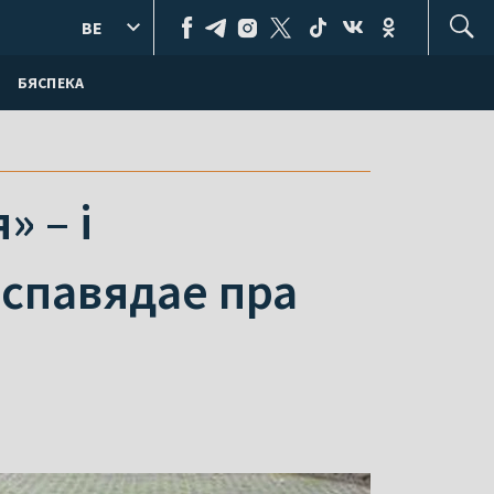
BE
БЯСПЕКА
» – і
аспавядае пра