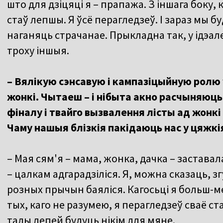
што для дзіцяці я – прапажа. З іншага боку, 
стаў лепшы. Я ўсё перагледзеў. І зараз мы б
наганяць страчанае. Прыкладна так, у ідэале
троху іншыя.
– Вялікую сэнсавую і кампазіцыйную ролю 
жонкі. Чытаеш – і нібыта акно расчыняюць
фіналу і твайго вызвалення лісты ад жонкі
Чаму нашыя блізкія пакідаюць нас у цяжк
– Мая сям'я – мама, жонка, дачка – заставал
– цалкам адгарадзіліся. Я, можна сказаць, згуб
розных прычын баяліся. Кагосьці я больш-ме
тых, каго не разумею, я перагледзеў сваё стаў
тады лепей будуць нікім для мяне.