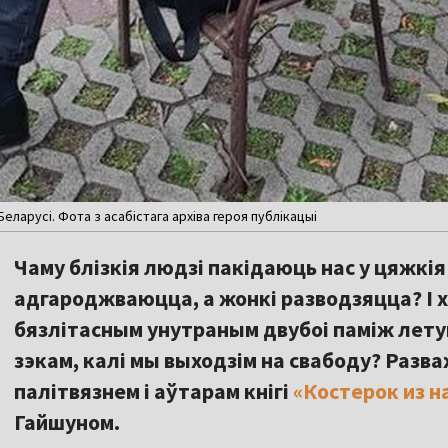
еларусі. Фота з асабістага архіва героя публікацыі
Чаму блізкія людзі пакідаюць нас у цяжкія 
адгароджваюцца, а жонкі разводзяцца? І 
бязлітасным унутраным двубоі паміж лет
зэкам, калі мы выходзім на свабоду? Разв
палітвязнем і аўтарам кнігі
«Костерок из н
Гайшуном.