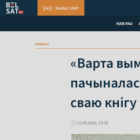
ЖЫВЫ ЭФІР
НАВІНЫ
навіны
«Варта вым
пачыналас
сваю кнігу
15.09.2024, 10:38