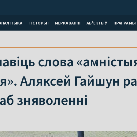
АНАЛІТЫКА
ГІСТОРЫІ
МЕРКАВАННI
АБ'ЕКТЫЎ
ПРАГРАМЫ
авіць слова «амністыя
я». Аляксей Гайшун р
 аб зняволенні