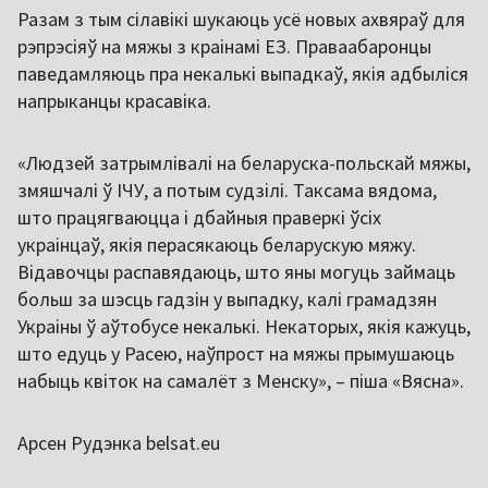
Разам з тым сілавікі шукаюць усё новых ахвяраў для
рэпрэсіяў на мяжы з краінамі ЕЗ. Праваабаронцы
паведамляюць пра некалькі выпадкаў, якія адбыліся
напрыканцы красавіка.
«Людзей затрымлівалі на беларуска-польскай мяжы,
змяшчалі ў ІЧУ, а потым судзілі. Таксама вядома,
што працягваюцца і дбайныя праверкі ўсіх
украінцаў, якія перасякаюць беларускую мяжу.
Відавочцы распавядаюць, што яны могуць займаць
больш за шэсць гадзін у выпадку, калі грамадзян
Украіны ў аўтобусе некалькі. Некаторых, якія кажуць,
што едуць у Расею, наўпрост на мяжы прымушаюць
набыць квіток на самалёт з Менску», – піша «Вясна».
Арсен Рудэнка belsat.eu