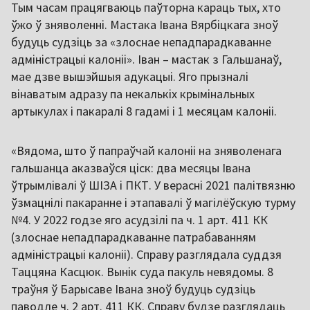
Тым часам працягваюць паўторна караць тых, хто
ўжо ў зняволенні. Мастака Івана Вярбіцкага зноў
будуць судзіць за «злоснае непадпарадкаванне
адміністрацыі калоніі». Іван – мастак з Гальшанаў,
мае дзве вышэйшыя адукацыі. Яго прызналі
вінаватым адразу па некалькіх крымінальных
артыкулах і пакаралі 8 гадамі і 1 месяцам калоніі.
«Вядома, што ў папраўчай калоніі на зняволенага
гальшанца аказваўся ціск: два месяцы Івана
ўтрымлівалі ў ШІЗА і ПКТ. У верасні 2021 палітвязню
ўзмацнілі пакаранне і этапавалі ў магілёўскую турму
№4. У 2022 годзе яго асудзілі па ч. 1 арт. 411 КК
(злоснае непадпарадкаванне патрабаванням
адміністрацыі калоніі). Справу разглядала суддзя
Таццяна Касцюк. Вынік суда пакуль невядомы. 8
траўня ў Барысаве Івана зноў будуць судзіць
паводле ч. 2 арт. 411 КК. Справу будзе разглядаць