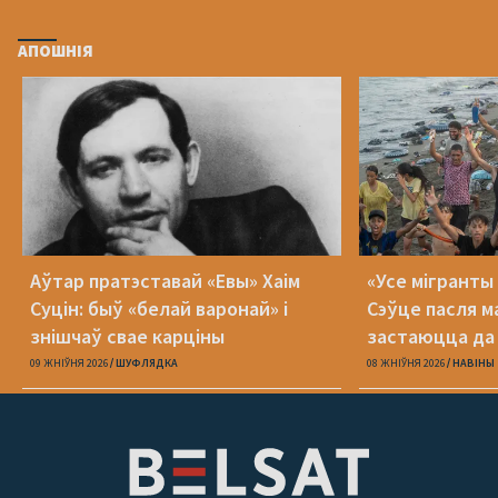
АПОШНІЯ
Аўтар пратэставай «Евы» Хаім
«Усе мігранты 
Суцін: быў «белай варонай» і
Сэўце пасля м
знішчаў свае карціны
застаюцца да 
09 ЖНІЎНЯ 2026
ШУФЛЯДКА
08 ЖНІЎНЯ 2026
НАВІНЫ