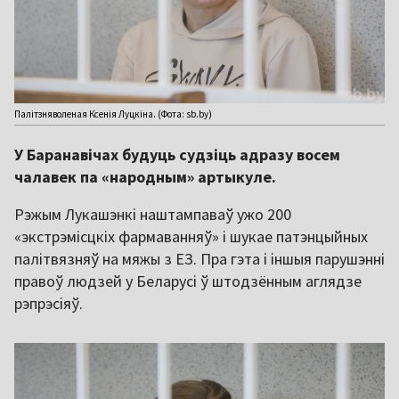
Палітзняволеная Ксенія Луцкіна. (Фота: sb.by)
У Баранавічах будуць судзіць адразу восем
чалавек па «народным» артыкуле.
Рэжым Лукашэнкі наштампаваў ужо 200
«экстрэмісцкіх фармаванняў» і шукае патэнцыйных
палітвязняў на мяжы з ЕЗ. Пра гэта і іншыя парушэнні
правоў людзей у Беларусі ў штодзённым аглядзе
рэпрэсіяў.