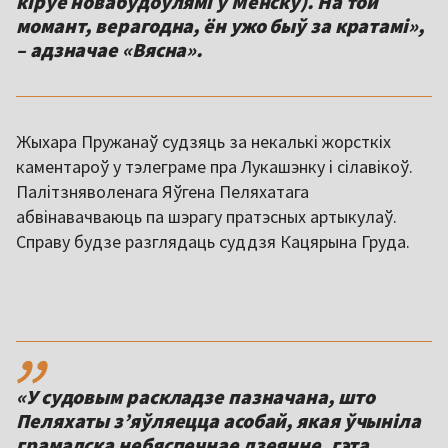
кіруе новабудоўлямі ў Менску). На той
момант, верагодна, ён ужо быў за кратамі»,
– адзначае «Вясна».
Жыхара Пружанаў судзяць за некалькі жорсткіх
каментароў у тэлеграме пра Лукашэнку і сілавікоў.
Палітзняволенага Яўгена Пеляхатага
абвінавачваюць па шэрагу пратэсных артыкулаў.
Справу будзе разглядаць суддзя Кацярына Груда.
,,
«У судовым раскладзе пазначана, што
Пеляхаты з’яўляецца асобай, якая ўчыніла
грамадска небяспечнае дзеянне, гэта