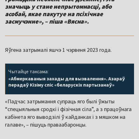
значыць у стане непрытомнасці, або
асобай, якае пакутуе на псіхічнае
засмучэнне», – піша «Вясна».
Яўгена затрымалі яшчэ 1 чэрвеня 2023 года.
Чытайце таксама:
«Абмеркаваныя захады для вызвалення». Азараў
перадаў Кізіму спіс «беларускіх партызанаў»
«Падчас затрымання супраць яго былі ўжыты
“спецыяльныя сродкі і фізічная сіла”, а з працоўнага
кабінета яго выводзілі ў кайданках і з мяшком на
галаве», – пішуць праваабаронцы.