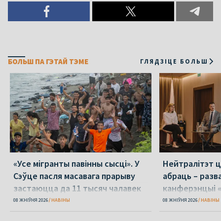
БОЛЬШ ПА ГЭТАЙ ТЭМЕ
ГЛЯДЗІЦЕ БОЛЬШ
«Усе мігранты павінны сысці». У
Нейтралітэт ц
Сэўце пасля масавага прарыву
абраць – разв
застаюцца да 11 тысяч чалавек
канферэнцыі 
08 ЖНІЎНЯ 2026
НАВІНЫ
08 ЖНІЎНЯ 2026
НАВІНЫ