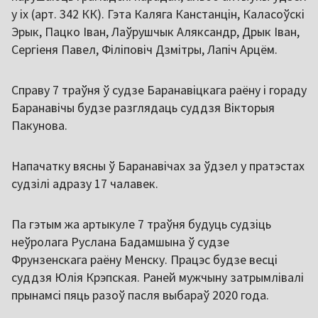
у іх (арт. 342 КК). Гэта Каляга Канстанцін, Каласоўскі
Эрык, Пацко Іван, Лаўрушчык Аляксандр, Дрык Іван,
Сергіеня Павел, Філіповіч Дзмітры, Лапіч Арцём.
Справу 7 траўня ў судзе Баранавіцкага раёну і гораду
Баранавічы будзе разглядаць суддзя Вікторыя
Пакунова.
Напачатку вясны ў Баранавічах за ўдзел у пратэстах
судзілі адразу 17 чалавек.
Па гэтым жа артыкуле 7 траўня будуць судзіць
неўролага Руслана Бадамшына ў судзе
Фрунзенскага раёну Менску. Працэс будзе весці
суддзя Юлія Крэпская. Раней мужчыну затрымлівалі
прынамсі пяць разоў пасля выбараў 2020 года.