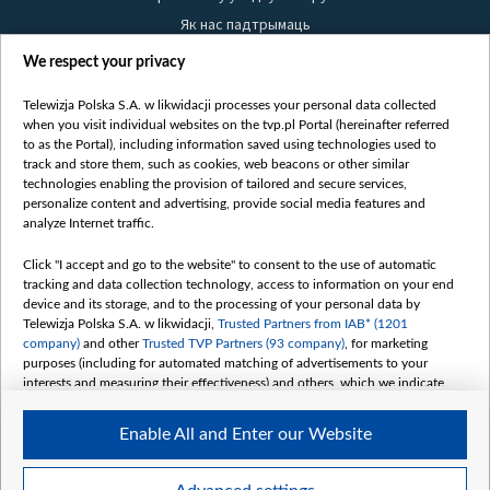
Як нас падтрымаць
Правілы выкарыстання матэрыялаў
We respect your privacy
Інфармацыя аб адпраўніку
Telewizja Polska S.A. w likwidacji processes your personal data collected
Бяспека
when you visit individual websites on the tvp.pl Portal (hereinafter referred
Youtube
to as the Portal), including information saved using technologies used to
track and store them, such as cookies, web beacons or other similar
Белсат news
technologies enabling the provision of tailored and secure services,
personalize content and advertising, provide social media features and
Белсат Shorts
analyze Internet traffic.
Белсат Life
Жэстачайшы мульт
Click "I accept and go to the website" to consent to the use of automatic
tracking and data collection technology, access to information on your end
Belsat English
device and its storage, and to the processing of your personal data by
Biełsat PL
Telewizja Polska S.A. w likwidacji,
Trusted Partners from IAB* (1201
company)
and other
Trusted TVP Partners (93 company)
, for marketing
Белсат Now
purposes (including for automated matching of advertisements to your
Белсат History
interests and measuring their effectiveness) and others, which we indicate
below.
Белсат Music
Enable All and Enter our Website
Белсат Doc
The purposes of processing your data by TVP S.A. w likwidacji are as
follows:
My consents
Store and/or access information on a device