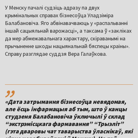
У Менску пачалі судзіць адразу па двух
крымінальных справах бізнесоўца Уладзіміра
Балабановіча. Яго абвінавачваюць у «распальванні
іншай сацыяльнай варожасці», а таксама ў «закліках
да мер абмежавальнага характару, скіраванымі на
прычыненне шкоды нацыянальнай бяспецы краіны».
Справу разглядае суддзя Вера Галаўкова.
,,
«Дата затрымання бізнесоўца невядомая,
але ёсць інфармацыя аб тым, што ў канцы
студзеня Балабановіча ўключылі ў склад
“экстрэмісцкага фармавання” “Трыэліт”
(гэта дваровы чат таварыства ўласнікаў, які