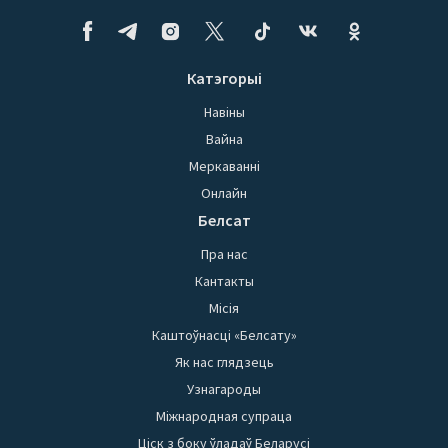
Катэгорыі
Навіны
Вайна
Меркаванні
Онлайн
Белсат
Пра нас
Кантакты
Місія
Каштоўнасці «Белсату»
Як нас глядзець
Узнагароды
Міжнародная супраца
Ціск з боку ўладаў Беларусі