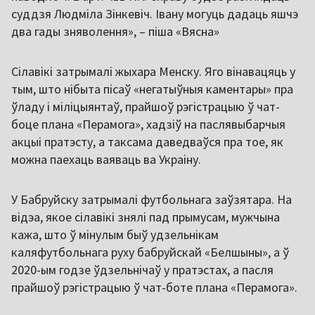
суддзя Людміла Зінкевіч. Івану могуць дадаць яшчэ
два гады зняволення», – піша «Вясна»
Сілавікі затрымалі жыхара Менску. Яго вінавацяць у
тым, што нібыта пісаў «негатыўныя каментары» пра
ўладу і міліцыянтаў, прайшоў рэгістрацыю ў чат-
боце плана «Перамога», хадзіў на паслявыбарчыя
акцыі пратэсту, а таксама даведваўся пра тое, як
можна паехаць ваяваць ва Украіну.
У Бабруйску затрымалі футбольнага заўзятара. На
відэа, якое сілавікі знялі пад прымусам, мужчына
кажа, што ў мінулым быў удзельнікам
каляфутбольнага руху бабруйскай «Белшыны», а ў
2020-ым годзе ўдзельнічаў у пратэстах, а пасля
прайшоў рэгістрацыю ў чат-боте плана «Перамога».