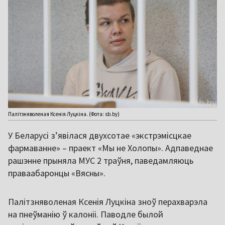
Палітзняволеная Ксенія Луцкіна. (Фота: sb.by)
У Беларусі з’явілася двухсотае «экстрэмісцкае
фармаванне» – праект «Мы не Холопы». Адпаведнае
рашэнне прыняла МУС 2 траўня, паведамляюць
праваабаронцы «Вясны».
Палітзняволеная Ксенія Луцкіна зноў перахварэла
на пнеўманію ў калоніі. Паводле былой