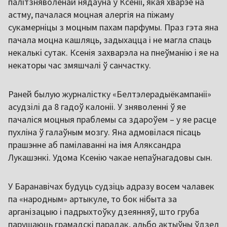
палітзняволенай нядаўна ў Ксеніі, якая хварэе на
астму, пачалася моцная алергія на піжаму
сукамерніцы з моцным пахам парфумы. Праз гэта яна
пачала моцна кашляць, задыхацца і не магла спаць
некалькі сутак. Ксенія захварэла на пнеўманію і яе на
некаторы час змяшчалі ў санчастку.
Раней былую журналістку «Белтэлерадыёкампаніі»
асудзілі да 8 гадоў калоніі. У зняволенні ў яе
пачаліся моцныя праблемы са здароўем – у яе расце
пухліна ў галаўным мозгу. Яна адмовілася пісаць
прашэнне аб памілаванні на імя Аляксандра
Лукашэнкі. Удома Ксенію чакае непаўнагадовы сын.
У Баранавічах будуць судзіць адразу восем чалавек
па «народным» артыкуле, то бок нібыта за
арганізацыю і падрыхтоўку дзеянняў, што груба
парушаюць грамадскі парадак, альбо актыўны ўдзел