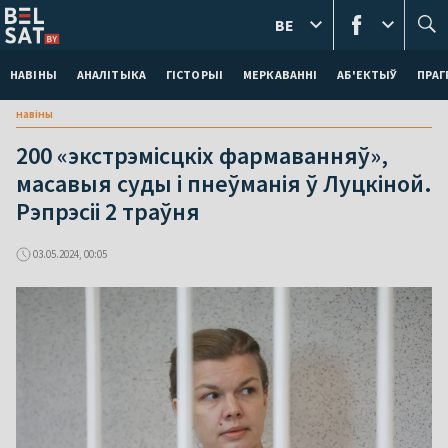
BE
НАВІНЫ
АНАЛІТЫКА
ГІСТОРЫІ
МЕРКАВАННI
АБ'ЕКТЫЎ
ПРАГ
навіны
200 «экстрэмісцкіх фармаванняў»,
масавыя суды і пнеўманія ў Луцкіной.
Рэпрэсіі 2 траўня
03.05.2024, 00:05