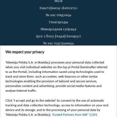
Місія
Каштоўнасці «Белсату»
Як нас глядзець
Узнагароды
Міжнародная супраца
Ціск з боку ўладаў Беларусі
Як нас падтрымаць
Правілы выкарыстання матэрыялаў
We respect your privacy
Інфармацыя аб адпраўніку
Telewizja Polska S.A. w likwidacji processes your personal data collected
Бяспека
when you visit individual websites on the tvp.pl Portal (hereinafter referred
Youtube
to as the Portal), including information saved using technologies used to
track and store them, such as cookies, web beacons or other similar
Белсат news
technologies enabling the provision of tailored and secure services,
personalize content and advertising, provide social media features and
Белсат Shorts
analyze Internet traffic.
Белсат Life
Click "I accept and go to the website" to consent to the use of automatic
Жэстачайшы мульт
tracking and data collection technology, access to information on your end
Belsat English
device and its storage, and to the processing of your personal data by
Telewizja Polska S.A. w likwidacji,
Trusted Partners from IAB* (1201
Biełsat PL