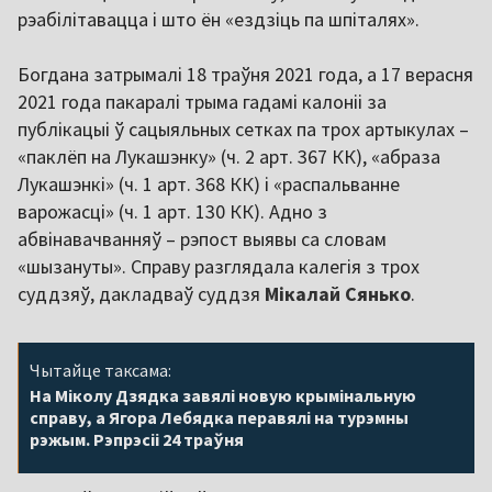
рэабілітавацца і што ён «ездзіць па шпіталях».
Богдана затрымалі 18 траўня 2021 года, а 17 верасня
2021 года пакаралі трыма гадамі калоніі за
публікацыі ў сацыяльных сетках па трох артыкулах –
«паклёп на Лукашэнку» (ч. 2 арт. 367 КК), «абраза
Лукашэнкі» (ч. 1 арт. 368 КК) і «распальванне
варожасці» (ч. 1 арт. 130 КК). Адно з
абвінавачванняў – рэпост выявы са словам
«шызануты». Справу разглядала калегія з трох
суддзяў, дакладваў суддзя
Мікалай Сянько
.
Чытайце таксама:
На Міколу Дзядка завялі новую крымінальную
справу, а Ягора Лебядка перавялі на турэмны
рэжым. Рэпрэсіі 24 траўня