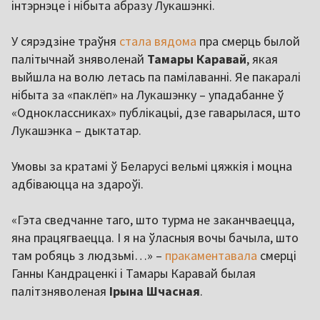
інтэрнэце і нібыта абразу Лукашэнкі.
У сярэдзіне траўня
стала вядома
пра смерць былой
палітычнай зняволенай
Тамары Каравай
, якая
выйшла на волю летась па памілаванні. Яе пакаралі
нібыта за «паклёп» на Лукашэнку – упадабанне ў
«Одноклассниках» публікацыі, дзе гаварылася, што
Лукашэнка – дыктатар.
Умовы за кратамі ў Беларусі вельмі цяжкія і моцна
адбіваюцца на здароўі.
«Гэта сведчанне таго, што турма не заканчваецца,
яна працягваецца. І я на ўласныя вочы бачыла, што
там робяць з людзьмі…» –
пракаментавала
смерці
Ганны Кандраценкі і Тамары Каравай былая
палітзняволеная
Ірына Шчасная
.