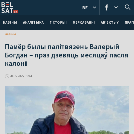
BE
НАВІНЫ
АНАЛІТЫКА
ГІСТОРЫІ
МЕРКАВАННI
АБ'ЕКТЫЎ
ПРАГ
навіны
Памёр былы палітвязень Валерый
Богдан – праз дзевяць месяцаў пасля
калоніі
28.05.2025, 19:44