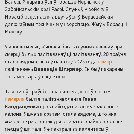
Валерый нарадзіўся ў горадзе Нерчынск у
Забайкальскім краі Расеі. Служыў у войску ў
Новасібірску, пасля адвучыўся ў Берасцейскія
дзяржаўным тэхнічным універсітэце. Жыў у Берасці і
Менску.
У апошні месяц з’яілася багата сумных навінаў пра
смерці былых палітвязняў ці палітвязняў. 20 траўня
стала вядома, што ў пачатку 2025 года
памёр
палітвязень
Валянцін Штэрмер
. Ён быў пакараны
за каментары ў сацсетках.
Таксама ў траўні стала вядома, што ў лютым
памерла
былая палітзняволеная
Ганна
Кандраценка
праз паўгода пасля вызвалення з
калоніі. Яшчэ за кратамі стала вядома, што яна
хварэе не рак, аднак дзяржава не знайшла для яе
месца ў шпіталі. Яе пакаралі за каментары ў