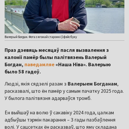
Валерый Богдан. Фота з ягонай старонкі ў фэйсбуку
Праз дзевяць месяцаў пасля вызвалення з
калоніі памёр былы палітвязень Валерый
Богдан,
паведамляе
«Наша Ніва». Валерыю
было 58 гадоў.
Людзі, якія сядзелі разам з
Валерыем Богданам
,
расказвалі, што ён памёр у самым пачатку 2025 года.
У былога палітвязня адарваўся тромб.
Ён выйшаў на волю ў сакавіку 2024 года, цалкам
адбыўшы тэрмін пакарання – 3 гады пазбаўлення
волі. У сацсетках ён расказваў, што яму складана