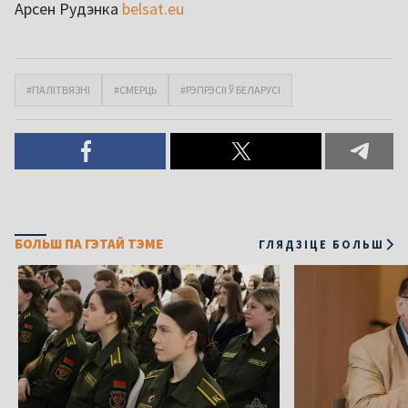
Арсен Рудэнка
belsat.eu
#ПАЛІТВЯЗНІ
#СМЕРЦЬ
#РЭПРЭСІІ Ў БЕЛАРУСІ
БОЛЬШ ПА ГЭТАЙ ТЭМЕ
ГЛЯДЗІЦЕ БОЛЬШ