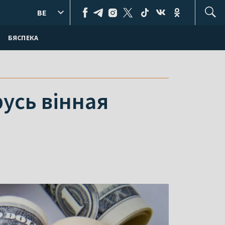
BE
БЯСПЕКА
русь вінная