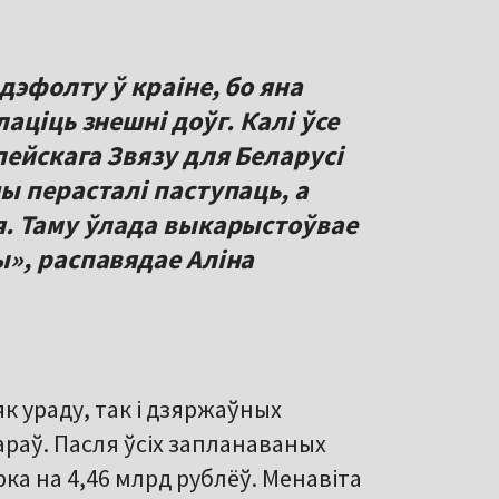
эфолту ў краіне, бо яна
аціць знешні доўг. Калі ўсе
ейскага Звязу для Беларусі
ы перасталі паступаць, а
я. Таму ўлада выкарыстоўвае
», распавядае Аліна
як ураду, так і дзяржаўных
араў. Пасля ўсіх запланаваных
ка на 4,46 млрд рублёў. Менавіта