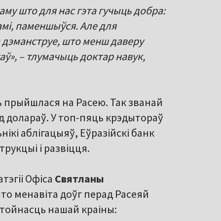
таму што для нас гэта гучыць добра:
амі, паменшыўся. Але для
та дэманструе, што менш даверу
аў», – тлумачыць доктар навук,
 прыйшлася на Расею. Так званай
рд долараў. У топ-пяць крэдытораў
ікі аблігацыяў, Еўразійскі банк
рукцыі і развіцця.
атэгіі Офіса
Святланы
што менавіта доўг перад Расеяй
тойнасць нашай краіны: