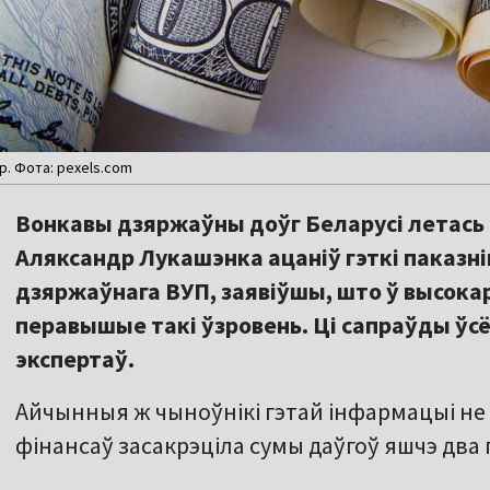
. Фота: pexels.com
Вонкавы дзяржаўны доўг Беларусі летась 
Аляксандр Лукашэнка ацаніў гэткі паказнік
дзяржаўнага ВУП, заявіўшы, што ў высокар
перавышые такі ўзровень. Ці сапраўды ўсё 
экспертаў.
Айчынныя ж чыноўнікі гэтай інфармацыі не 
фінансаў засакрэціла сумы даўгоў яшчэ два 