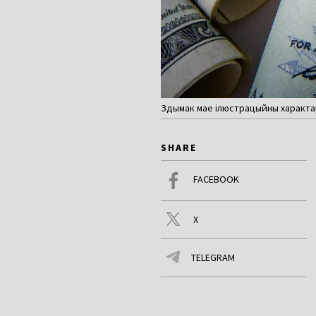
Здымак мае ілюстрацыйны характар
SHARE
FACEBOOK
X
TELEGRAM