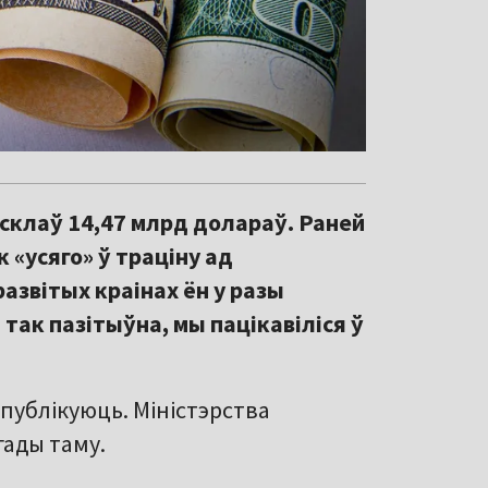
склаў 14,47 млрд долараў. Раней
 «усяго» ў траціну ад
азвітых краінах ён у разы
так пазітыўна, мы пацікавіліся ў
публікуюць. Міністэрства
гады таму.