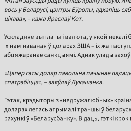
«Кітай заўсёды рады купіць краіну новую. Яны
вось у Беларусі, цэнтры Еўропы, адхапіць сяб
цікава», – кажа Яраслаў Кот.
Ускладняе выплаты і валюта, у якой некалі б
іх намінаваная ў доларах ЗША – іх жа паст
абцяжаранае санкцыямі. Аднак улады захо
«Цяпер гэты долар павольна пачынае падаць.
спатрэбіцца», – заяўляў Лукашэнка.
Гэтак, крэдыторы з «недружалюбных» краін
доларах летась атрымалі траншы ў беларускі
рахункі ў «Беларусбанку». Відаць, гэткі крок