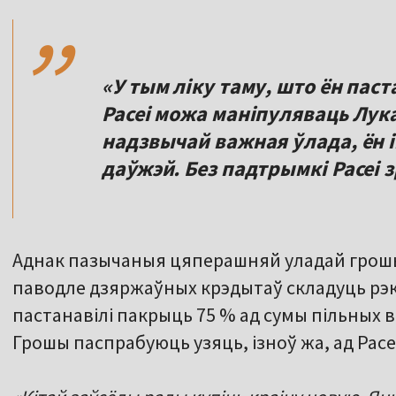
,,
«У тым ліку таму, што ён пас
Расеі можа маніпуляваць Лук
надзвычай важная ўлада, ён 
даўжэй. Без падтрымкі Расеі з
Аднак пазычаныя цяперашняй уладай грошы
паводле дзяржаўных крэдытаў складуць рэк
пастанавілі пакрыць 75 % ад сумы пільных 
Грошы паспрабуюць узяць, ізноў жа, ад Расеі