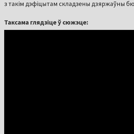
з такім дэфіцытам складзены дзяржаўны бю
Таксама глядзіце ў сюжэце: