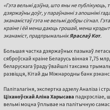
«Гэта вельмі дзіўна, што яны не публікуюць, 
дзяржаўны доўг, у параўнанні з апошнімі гад
эканамістаў гэта не вельмі добры сігнал. Гэ
краіне і ёй менш даюць грошай, менш крэдыт
эканаміст, прадпрымальнік
Яраслаў Кот
.
Большая частка дзяржаўных пазыкаў летась
сяброўскай краіне Беларусь вінная 7,75 мл
беларускага ўраду ўвайшлі таксама трымальн
развіцця, Кітай ды Міжнародны банк рэканст
Паліталагіня, экспертка адзелу Аналіза і стр
Ціханоўскай Аліна Харысава
падкрэсліае, 
вельмі моцна ўплывае на палітычную самас