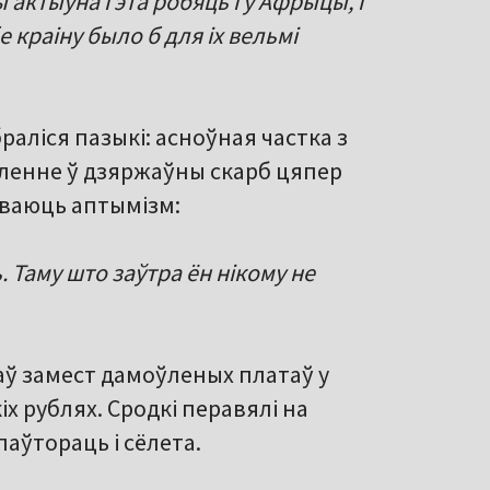
 актыўна гэта робяць і ў Афрыцы, і
е краіну было б для іх вельмі
раліся пазыкі: асноўная частка з
упленне ў дзяржаўны скарб цяпер
ўваюць аптымізм:
 Таму што заўтра ён нікому не
аў замест дамоўленых платаў у
х рублях. Сродкі перавялі на
 паўтораць і сёлета.