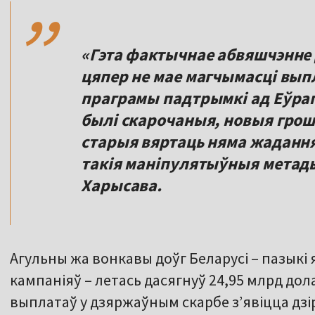
,,
«Гэта фактычнае абвяшчэнне д
цяпер не мае магчымасці выпл
праграмы падтрымкі ад Еўрап
былі скарочаныя, новыя грош
старыя вяртаць няма жаданн
такія маніпулятыўныя метады
Харысава.
Агульны жа вонкавы доўг Беларусі – пазыкі 
кампаніяў – летась дасягнуў 24,95 млрд дол
выплатаў у дзяржаўным скарбе з’явіцца дзір