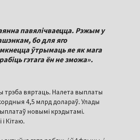
таянна павялічваецца. Рэжым у
ашэнкам, бо для яго
імкнецца ўтрымаць яе як мага
рабіць гэтага ён не зможа».
 трэба вяртаць. Налета выплаты
ордныя 4,5 млрд долараў. Улады
выплатаў новымі крэдытамі.
 і Кітаю.