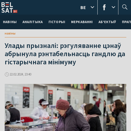
BE
НАВІНЫ
АНАЛІТЫКА
ГІСТОРЫІ
МЕРКАВАННI
АБ'ЕКТЫЎ
ПРАГ
навіны
Улады прызналі: рэгуляванне цэнаў
абрынула рэнтабельнасць гандлю да
гістарычнага мінімуму
22.02.2024, 23:40