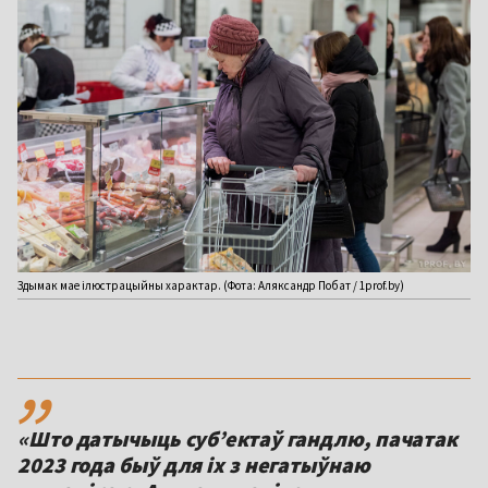
Здымак мае ілюстрацыйны характар. (Фота: Аляксандр Побат / 1prof.by)
,,
«Што датычыць суб’ектаў гандлю, пачатак
2023 года быў для іх з негатыўнаю