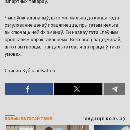
імпартных тавараў.
Чыноўнік адзначыў, што мінімальна да канца года
рэгуляванне цэнаў працягнецца, пры гэтым нельга
выключаць нейкіх зменаў. Ён назваў гэта «пэўным
кропкавым карэктаваннем». Вежнавец падсумаваў,
што і вытворцы, і гандаль гатовыя да працы ў такіх
умовах.
Сцяпан Кубік belsat.eu
БОЛЬШ ПА ГЭТАЙ ТЭМЕ
ГЛЯДЗІЦЕ БОЛЬШ