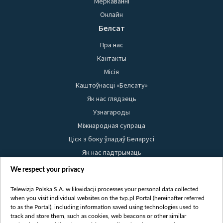
Меркаванні
Онлайн
Белсат
Пра нас
Кантакты
Місія
Каштоўнасці «Белсату»
Як нас глядзець
Узнагароды
Міжнародная супраца
Ціск з боку ўладаў Беларусі
Як нас падтрымаць
Правілы выкарыстання матэрыялаў
We respect your privacy
Інфармацыя аб адпраўніку
Telewizja Polska S.A. w likwidacji processes your personal data collected
Бяспека
when you visit individual websites on the tvp.pl Portal (hereinafter referred
Youtube
to as the Portal), including information saved using technologies used to
track and store them, such as cookies, web beacons or other similar