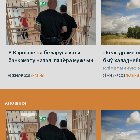
У Варшаве на беларуса каля
«Белгідрамет»:
банкамату напалі пяцёра мужчын
быў халадней
кліматычную н
будзе +40 °С
06 ЖНІЎНЯ 2026
НАВІНЫ
06 ЖНІЎНЯ 2026
НАВІНЫ
АПОШНІЯ