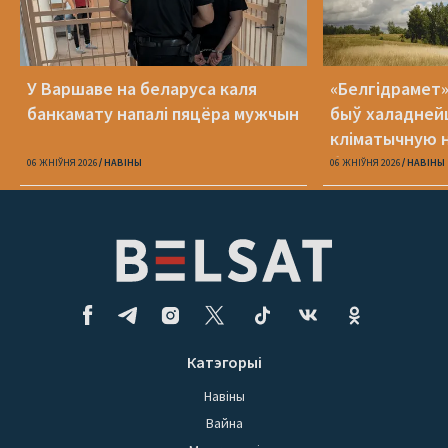
У Варшаве на беларуса каля
«Белгідрамет»:
банкамату напалі пяцёра мужчын
быў халадней
кліматычную н
будзе +40 °С
06 ЖНІЎНЯ 2026
НАВІНЫ
06 ЖНІЎНЯ 2026
НАВІНЫ
Катэгорыі
Навіны
Вайна