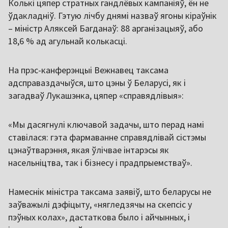
Колькі цяпер стратных гандлёвых кампаніяў, ён не
ўдакладніў. Гэтую лічбу днямі назваў ягоны кіраўнік
– міністр Аляксей Багданаў: 88 арганізацыяў, або
18,6 % ад агульнай колькасці.
На прэс-канферэнцыі Вежнавец таксама
адсправаздачыўся, што цэны ў Беларусі, як і
загадваў Лукашэнка, цяпер «справядлівыя»:
«Мы дасягнулі ключавой задачы, што перад намі
ставілася: гэта фармаванне справядлівай сістэмы
цэнаўтварэння, якая ўлічвае інтарэсы як
насельніцтва, так і бізнесу і прадпрыемстваў».
Намеснік міністра таксама заявіў, што беларусы не
заўважылі дэфіцыту, «нягледзячы на скепсіс у
пэўных колах», дастаткова было і айчынных, і