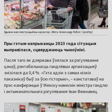
Здымак мае ілюстрацыйны характар. (Фота: Аляксандр Побат / 1prof.by)
Пры гэтым напрыканцы 2023 года сітуацыя
выправілася, сцвярджаюць чыноўнікі.
Пасля таго як дзяржава ўзялася за рэгуляванне
цэнаў, рэнтабельнасць гандлёвых арганізацыяў
знізілася да 0,4 %. «Гэта адзін з самых нізкіх
паказнікаў быў за ўсю гісторыю», – канстатаваў на
прэс-канферэнцыі ў Менску намеснік міністра гандлю
і антыманапольнага рэгулявання Іван Вежнавец.