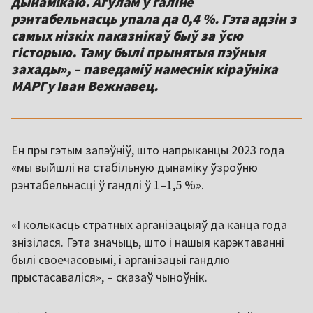
дынамікаю. Агулам у галіне
рэнтабельнасць упала да 0,4 %. Гэта адзін з
самых нізкіх паказнікаў быў за ўсю
гісторыю. Таму былі прынятыя пэўныя
захады», – паведаміў намеснік кіраўніка
МАРГу Іван Вежнавец.
Ён пры гэтым запэўніў, што напрыканцы 2023 года
«мы выйшлі на стабільную дынаміку ўзроўню
рэнтабельнасці ў гандлі ў 1–1,5 %».
«І колькасць стратных арганізацыяў да канца года
знізілася. Гэта значыць, што і нашыя карэктаванні
былі своечасовымі, і арганізацыі гандлю
прыстасаваліся», – сказаў чыноўнік.