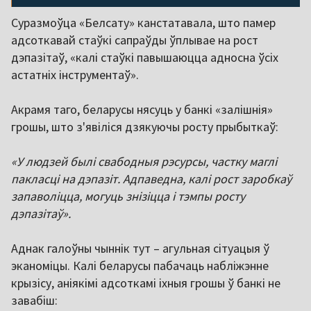
Суразмоўца «Белсату» канстатавала, што памер
адсоткавай стаўкі сапраўды ўплывае на рост
дэпазітаў, «калі стаўкі павышаюцца адносна ўсіх
астатніх інструментаў».
Акрамя таго, беларусы нясуць у банкі «залішнія»
грошы, што з'явіліся дзякуючы росту прыбыткаў:
«У людзей былі свабодныя рэсурсы, частку маглі
пакласці на дэпазіт. Адпаведна, калі рост заробкаў
запаволіцца, могуць знізіцца і тэмпы росту
дэпазітаў».
Аднак галоўны чыннік тут – агульная сітуацыя ў
эканоміцы. Калі беларусы пабачаць набліжэнне
крызісу, аніякімі адсоткамі іхныя грошы ў банкі не
завабіш: