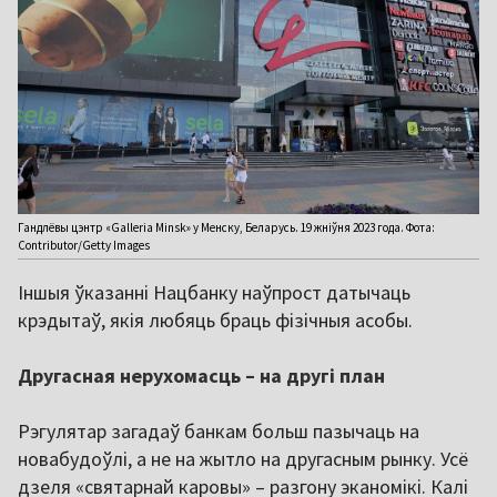
Гандлёвы цэнтр «Galleria Minsk» у Менску, Беларусь. 19 жніўня 2023 года. Фота:
Contributor/Getty Images
Іншыя ўказанні Нацбанку наўпрост датычаць
крэдытаў, якія любяць браць фізічныя асобы.
Другасная нерухомасць – на другі план
Рэгулятар загадаў банкам больш пазычаць на
новабудоўлі, а не на жытло на другасным рынку. Усё
дзеля «святарнай каровы» – разгону эканомікі. Калі