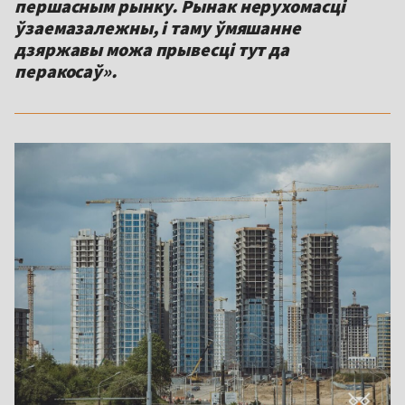
першасным рынку. Рынак нерухомасці
ўзаемазалежны, і таму ўмяшанне
дзяржавы можа прывесці тут да
перакосаў».