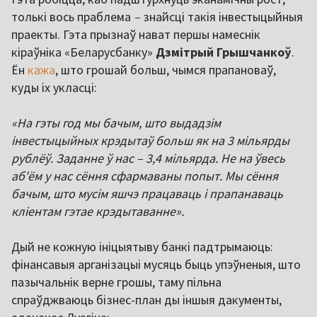
толькі вось праблема
–
знайсці такія інвестыцыйныя
праекты. Гэта прызнаў нават першы намеснік
кіраўніка «Беларусбанку»
Дзмітрый
Грышчанкоў
.
Ён
кажа
, што грошай больш, чымся прапановаў,
куды іх укласці:
«На гэты год мы бачым, што выдадзім
інвестыцыйных крэдытаў больш як на 3 мільярды
рублёў. Заданне ў нас – 3,4 мільярда. Не на ўвесь
аб'ём у нас сёння сфармаваны попыт. Мы сёння
бачым, што мусім яшчэ працаваць і прапанаваць
кліентам гэтае крэдытаванне».
Дый не кожную ініцыятыву банкі падтрымаюць:
фінансавыя арганізацыі мусяць быць упэўненыя, што
пазычальнік верне грошы, таму пільна
спраўджваюць бізнес-план ды іншыя дакументы,