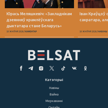
Юрась Меляшкевіч: «Закладнікам
Іван Краўцоў 
дзеянняў крамлёўскага
сакратара, ал
дыктатара стане Беларусь»
10 ЖНІЎНЯ 2026
КАМЕНТАР
10 ЖНІЎНЯ 2026
НАВІНЫ
Катэгорыі
Навіны
Вайна
Меркаванні
Онлайн