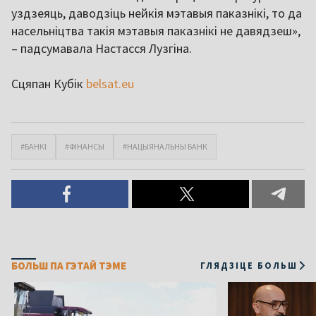
уздзеяць, даводзіць нейкія мэтавыя паказнікі, то да
насельніцтва такія мэтавыя паказнікі не давядзеш»,
– падсумавала Настасся Лузгіна.
Сцяпан Кубік
belsat.eu
#БАНКІ
#ФІНАНСЫ
#НАЦЫЯНАЛЬНЫ БАНК
БОЛЬШ ПА ГЭТАЙ ТЭМЕ
ГЛЯДЗІЦЕ БОЛЬШ