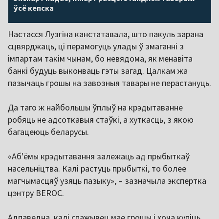
ўсё кепска
Настасся Лузгіна канстатавала, што пакуль зарана
сцвярджаць, ці перамогуць улады ў змаганні з
імпартам такім чынам, бо невядома, як менавіта
банкі будуць выконваць гэты загад. Цалкам жа
пазычаць грошы на завозныя тавары не перастануць.
Да таго ж найбольшы ўплыў на крэдытаванне
робяць не адсоткавыя стаўкі, а хуткасць, з якою
багацеюць беларусы.
«Аб'ёмы крэдытавання залежаць ад прыбыткаў
насельніцтва. Калі растуць прыбыткі, то более
магчымасцяў узяць пазыку», – зазначыла экспертка
цэнтру BEROC.
Адпаведна, калі спажывец мае грошы і хоча купіць