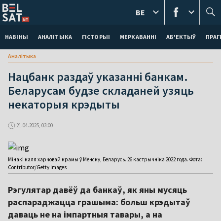
BE
НАВІНЫ
АНАЛІТЫКА
ГІСТОРЫІ
МЕРКАВАННI
АБ'ЕКТЫЎ
ПРАГ
Аналітыка
Нацбанк раздаў указанні банкам.
Беларусам будзе складаней узяць
некаторыя крэдыты
21.04.2025, 03:00
Мінакі каля харчовай крамы ў Менску, Беларусь. 26 кастрычніка 2022 года. Фота:
Contributor/Getty Images
Рэгулятар давёў да банкаў, як яны мусяць
распараджацца грашыма: больш крэдытаў
даваць не на імпартныя тавары, а на