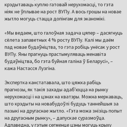
крэдытаваць куплю гатовай нерухомасці, то гэта
ніяк не ўплывае на рост ВУПу. А вось грошы на новае
жытло могуць стацца допінгам для эканомікі.
«Мы ведаем, што галоўная задача цяпер – дасягнуць
сёлета запаветных 4 % росту ВУПу. Калі мы даём
пад новае будаўніцтва, то гэта робіць унёсак у рост
ВУПу. Яны прагнуць прастымуляваць менавіта
будаўніцтва, бо гэта буйная галіна ў Беларусі», –
кажа Настасся Лузгіна.
Экспертка канстатавала, што цяжка рабіць
прагнозы, як такія захады адаб'юцца на рынку
нерухомасці і на цэнах на кватэры. Можна меркаваць,
што крэдыты на новабудоўлі будуць таннейшыя за
пазыкі на другаснае жытло. «Гэта можа знізіць попыт
на другасным рынку», – дапускае суразмоўца.
Адпаведна, у гэтым сегменце цэны могуць крыху