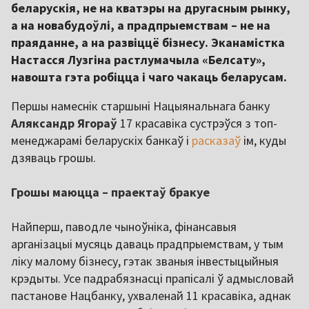
беларускія, не на кватэры на другасным рынку,
а на новабудоўлі, а прадпрыемствам – не на
праяданне, а на развіццё бізнесу. Эканамістка
Настасся Лузгіна растлумачыла «Белсату»,
навошта гэта робіцца і чаго чакаць беларусам.
Першы намеснік старшыні Нацыянальнага банку
Аляксандр
Ягораў
17 красавіка сустрэўся з топ-
менеджарамі беларускіх банкаў і
расказаў
ім, куды
дзяваць грошы.
Грошы маюцца – праектаў бракуе
Найперш, паводле чыноўніка, фінансавыя
арганізацыі мусяць даваць прадпрыемствам, у тым
ліку малому бізнесу, гэтак званыя інвестыцыйныя
крэдыты. Усе падрабязнасці прапісалі ў адмысловай
пастанове Нацбанку, ухваленай 11 красавіка, аднак