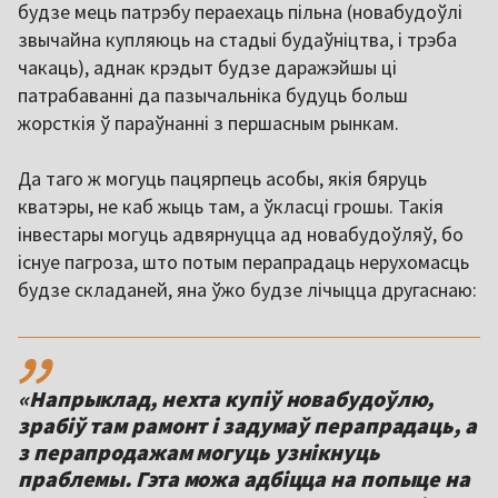
будзе мець патрэбу пераехаць пільна (новабудоўлі
звычайна купляюць на стадыі будаўніцтва, і трэба
чакаць), аднак крэдыт будзе даражэйшы ці
патрабаванні да пазычальніка будуць больш
жорсткія ў параўнанні з першасным рынкам.
Да таго ж могуць пацярпець асобы, якія бяруць
кватэры, не каб жыць там, а ўкласці грошы. Такія
інвестары могуць адвярнуцца ад новабудоўляў, бо
існуе пагроза, што потым перапрадаць нерухомасць
будзе складаней, яна ўжо будзе лічыцца другаснаю:
,,
«Напрыклад, нехта купіў новабудоўлю,
зрабіў там рамонт і задумаў перапрадаць, а
з перапродажам могуць узнікнуць
праблемы. Гэта можа адбіцца на попыце на