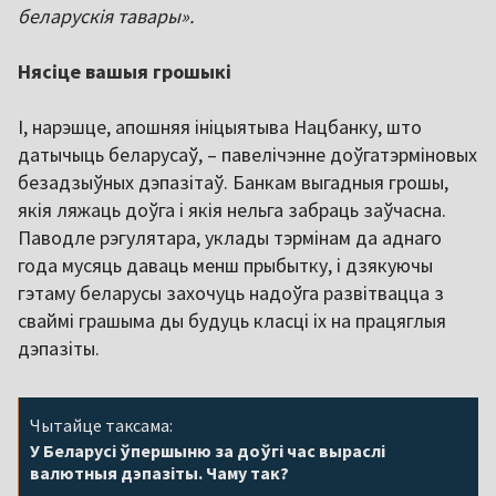
беларускія тавары».
Нясіце вашыя грошыкі
І, нарэшце, апошняя ініцыятыва Нацбанку, што
датычыць беларусаў, – павелічэнне доўгатэрміновых
безадзыўных дэпазітаў. Банкам выгадныя грошы,
якія ляжаць доўга і якія нельга забраць заўчасна.
Паводле рэгулятара, уклады тэрмінам да аднаго
года мусяць даваць менш прыбытку, і дзякуючы
гэтаму беларусы захочуць надоўга развітвацца з
сваймі грашыма ды будуць класці іх на працяглыя
дэпазіты.
Чытайце таксама:
У Беларусі ўпершыню за доўгі час выраслі
валютныя дэпазіты. Чаму так?