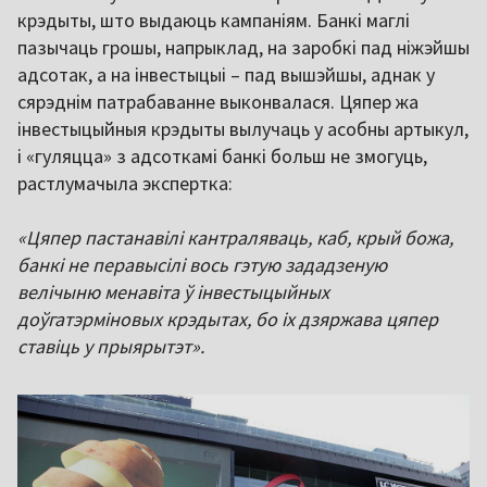
крэдыты, што выдаюць кампаніям. Банкі маглі
пазычаць грошы, напрыклад, на заробкі пад ніжэйшы
адсотак, а на інвестыцыі – пад вышэйшы, аднак у
сярэднім патрабаванне выконвалася. Цяпер жа
інвестыцыйныя крэдыты вылучаць у асобны артыкул,
і «гуляцца» з адсоткамі банкі больш не змогуць,
растлумачыла экспертка:
«Цяпер пастанавілі кантраляваць, каб, крый божа,
банкі не перавысілі вось гэтую зададзеную
велічыню менавіта ў інвестыцыйных
доўгатэрміновых крэдытах, бо іх дзяржава цяпер
ставіць у прыярытэт».