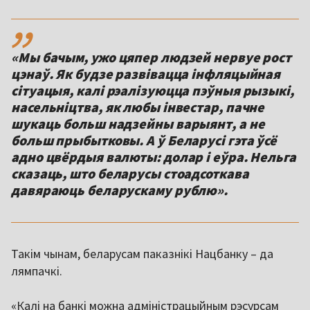
,,
«Мы бачым, ужо цяпер людзей нервуе рост
цэнаў. Як будзе развівацца інфляцыйная
сітуацыя, калі рэалізуюцца пэўныя рызыкі,
насельніцтва, як любы інвестар, пачне
шукаць больш надзейны варыянт, а не
больш прыбытковы. А ў Беларусі гэта ўсё
адно цвёрдыя валюты: долар і еўра. Нельга
сказаць, што беларусы стоадсоткава
давяраюць беларускаму рублю».
Такім чынам, беларусам паказнікі Нацбанку – да
лямпачкі.
«Калі на банкі можна адміністрацыйным рэсурсам