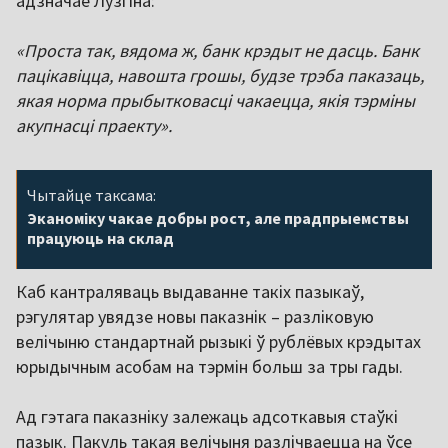
адзначае Лузгіна:
«Проста так, вядома ж, банк крэдыт не дасць. Банк
пацікавіцца, навошта грошы, будзе трэба паказаць,
якая норма прыбытковасці чакаецца, якія тэрміны
акупнасці праекту».
Чытайце таксама:
Эканоміку чакае добры рост, але прадпрыемствы
працуюць на склад
Каб кантраляваць выдаванне такіх пазыкаў,
рэгулятар увядзе новы паказнік – разліковую
велічыню стандартнай рызыкі ў рублёвых крэдытах
юрыдычным асобам на тэрмін больш за тры гады.
Ад гэтага паказніку залежаць адсоткавыя стаўкі
пазык. Пакуль такая велічыня разлічваецца на ўсе