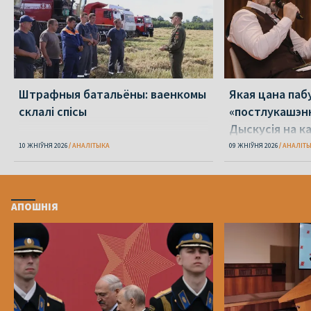
Штрафныя батальёны: ваенкомы
Якая цана па
склалі спісы
«постлукашэнк
Дыскусія на к
Беларусь»
10 ЖНІЎНЯ 2026
АНАЛІТЫКА
09 ЖНІЎНЯ 2026
АНАЛІТ
АПОШНІЯ