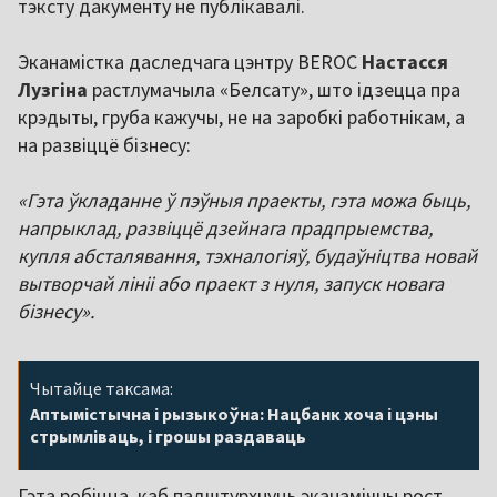
тэксту дакументу не публікавалі.
Эканамістка даследчага цэнтру BEROC
Настасся
Лузгіна
растлумачыла «Белсату», што ідзецца пра
крэдыты, груба кажучы, не на заробкі работнікам, а
на развіццё бізнесу:
«Гэта ўкладанне ў пэўныя праекты, гэта можа быць,
напрыклад, развіццё дзейнага прадпрыемства,
купля абсталявання, тэхналогіяў, будаўніцтва новай
вытворчай лініі або праект з нуля, запуск новага
бізнесу».
Чытайце таксама:
Аптымістычна і рызыкоўна: Нацбанк хоча і цэны
стрымліваць, і грошы раздаваць
Гэта робіцца, каб падштурхнуць эканамічны рост,