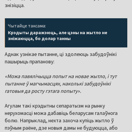
знізіцца.
Чытайце таксама:
Крэдыты даражэюць, але цэны на жытло не
зніжаюцца, бо долар танны
Аднак узнікае пытанне, ці здолеюць забудоўнікі
пашырыць прапанову:
«Можа павялічыцца попыт на новае жытло, і тут
пытанне ў магчымасцях, наколькі забудоўнікі
гатовыя да росту гэтага попыту».
Агулам такі крэдытны сепаратызм на рынку
нерухомасці можа дабавіць беларусам галаўнога
болю. Напрыклад, нехта захоча купіць жытло ў
пэўным раёне, дзе новыя дамы не будуюцца, або