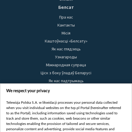
Белсат
Пра нас
Кантакты
Місія
Каштоўнасці «Белсату»
Як нас глядзець
Узнагароды
Міжнародная супраца
Ціск з боку ўладаў Беларусі
Як нас падтрымаць
Правілы выкарыстання матэрыялаў
We respect your privacy
Інфармацыя аб адпраўніку
Telewizja Polska S.A. w likwidacji processes your personal data collected
Бяспека
when you visit individual websites on the tvp.pl Portal (hereinafter referred
Youtube
to as the Portal), including information saved using technologies used to
track and store them, such as cookies, web beacons or other similar
Белсат news
technologies enabling the provision of tailored and secure services,
personalize content and advertising, provide social media features and
Белсат Shorts