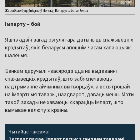
Жыллёвае будаўніцтва ў Менску, Беларусь. Фота: Белсат
Імпарту – бой
Яшчэ адзін загад рэгулятара датычыць спажывецкіх
крэдытаў, якія беларусы апошнім часам хапаюць як
шалёныя.
Банкам даручылі «засяродзіцца на выдаванні
спажывецкіх крэдытаў, што забяспечваюць
падтрыманне айчынных вытворцаў», а вось грошай
на імпартныя тавары, наадварот, даваць менш. Мэты
такой захады не хаваюць: скараціць імпарт, што
вымывае валюту з краіны.
Чытайце таксама:
Экспарт падае, імпарт расце: з гандлем таварамі