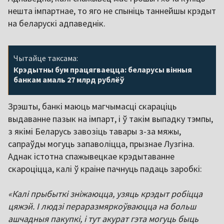
нешта імпартнае, то яго не спыніць таннейшы крэдыт
на беларускі адпаведнік.
Чытайце таксама:
Крэдытны бум працягваецца: беларусы вінныя
банкам амаль 27 млрд рублёў
Зрэшты, банкі маюць магчымасці скараціць
выдаванне пазык на імпарт, і ў такім выпадку тэмпы,
з якімі Беларусь завозіць тавары з-за мяжы,
сапраўды могуць запаволіцца, прызнае Лузгіна.
Аднак істотна спажывецкае крэдытаванне
скароціцца, калі ў краіне пачнуць падаць заробкі:
«Калі прыбыткі зніжаюцца, узяць крэдыт робіцца
цяжэй. І людзі пераразмяркоўваюцца на больш
ашчадныя пакупкі, і тут акурат гэта могуць быць