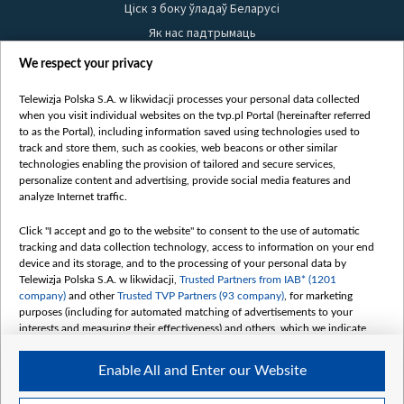
Ціск з боку ўладаў Беларусі
Як нас падтрымаць
Правілы выкарыстання матэрыялаў
We respect your privacy
Інфармацыя аб адпраўніку
Telewizja Polska S.A. w likwidacji processes your personal data collected
Бяспека
when you visit individual websites on the tvp.pl Portal (hereinafter referred
Youtube
to as the Portal), including information saved using technologies used to
track and store them, such as cookies, web beacons or other similar
Белсат news
technologies enabling the provision of tailored and secure services,
personalize content and advertising, provide social media features and
Белсат Shorts
analyze Internet traffic.
Белсат Life
Click "I accept and go to the website" to consent to the use of automatic
Жэстачайшы мульт
tracking and data collection technology, access to information on your end
Belsat English
device and its storage, and to the processing of your personal data by
Telewizja Polska S.A. w likwidacji,
Trusted Partners from IAB* (1201
Biełsat PL
company)
and other
Trusted TVP Partners (93 company)
, for marketing
Белсат Now
purposes (including for automated matching of advertisements to your
interests and measuring their effectiveness) and others, which we indicate
Белсат History
below.
Белсат Music
Enable All and Enter our Website
The purposes of processing your data by TVP S.A. w likwidacji are as
Белсат Doc
follows: