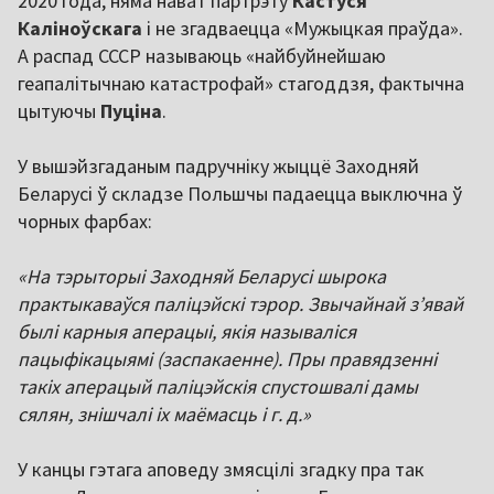
2020 года, няма нават партрэту
Кастуся
Каліноўскага
і не згадваецца «Мужыцкая праўда».
А распад СССР называюць «найбуйнейшаю
геапалітычнаю катастрофай» стагоддзя, фактычна
цытуючы
Пуціна
.
У вышэйзгаданым падручніку жыццё Заходняй
Беларусі ў складзе Польшчы падаецца выключна ў
чорных фарбах:
«На тэрыторыі Заходняй Беларусі шырока
практыкаваўся паліцэйскі тэрор. Звычайнай з’явай
былі карныя аперацыі, якія называліся
пацыфікацыямі (заспакаенне). Пры правядзенні
такіх аперацый паліцэйскія спустошвалі дамы
сялян, знішчалі іх маёмасць і г. д.»
У канцы гэтага аповеду змясцілі згадку пра так