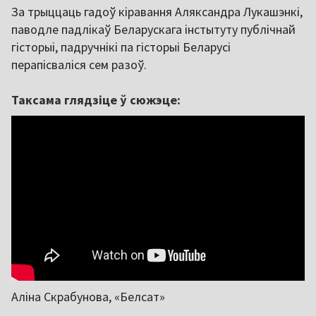
За трыццаць гадоў кіравання Аляксандра Лукашэнкі,
паводле падлікаў Беларускага інстытуту публічнай
гісторыі, падручнікі па гісторыі Беларусі
перапісваліся сем разоў.
Таксама глядзіце ў сюжэце:
Аліна Скрабунова, «Белсат»