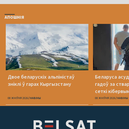
АПОШНІЯ
Двое беларускіх альпіністаў
Беларуса асудз
зніклі ў гарах Кыргызстану
гадоў за ства
сеткі кібервы
08 ЖНІЎНЯ 2026
НАВІНЫ
08 ЖНІЎНЯ 2026
НАВІНЫ