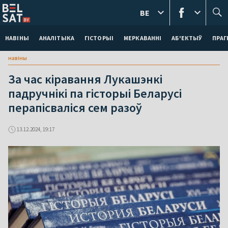
BE
НАВІНЫ
АНАЛІТЫКА
ГІСТОРЫІ
МЕРКАВАННI
АБ'ЕКТЫЎ
ПРАГ
навіны
За час кіравання Лукашэнкі
падручнікі па гісторыі Беларусі
перапісваліся сем разоў
13.12.2024, 19:17