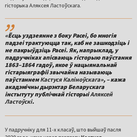
гісторыка Аляксея Ластоўскага.
,,
«Ёсць уздзеянне з боку Расеі, бо многія
падзеі трактуюцца так, каб не зашкодзіць і
не пакрыўдзіць Расеі. Як, напрыклад, у
падручніках апісваюць гісторыю паўстання
1863–1864 гадоў, якое ў нацыянальнай
гістарыяграфіі звычайна называюць
паўстаннем
Кастуся Каліноўскага
», – кажа
акадэмічны дырэктар Беларускага
інстытуту публічнай гісторыі
Аляксей
Ластоўскі
.
У падручніку для 11-х класаў, што выйшаў пасля