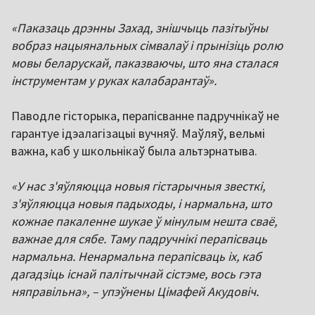
«Паказаць дрэнны Захад, знішчыць пазітыўны
вобраз нацыянальных сімвалаў і прынізіць ролю
мовы беларускай, паказваючы, што яна сталася
інструментам у руках калабарантаў».
Паводле гісторыка, перапісванне падручнікаў не
гарантуе ідэалагізацыі вучняў. Маўляў, вельмі
важна, каб у школьнікаў была альтэрнатыва.
«У нас з'яўляюцца новыя гістарычныя звесткі,
з'яўляюцца новыя падыходы, і нармальна, што
кожнае пакаленне шукае ў мінулым нешта сваё,
важнае для сябе. Таму падручнікі перапісваць
нармальна. Ненармальна перапісваць іх, каб
дагадзіць існай палітычнай сістэме, вось гэта
няправільна», – упэўнены Цімафей Акудовіч.