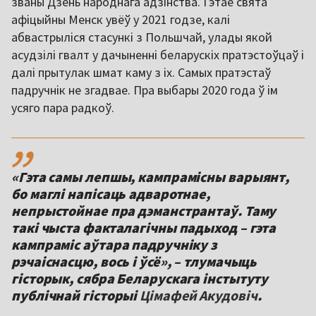
званы Дзень народнага адзінства. Гэтае свята
афіцыйны Менск увёў у 2021 годзе, калі
абвастрыліся стасункі з Польшчай, улады якой
асудзілі гвалт у дачыненні беларускіх пратэстоўцаў і
далі прытулак шмат каму з іх. Самых пратэстаў
падручнік не згадвае. Пра выбары 2020 года ў ім
усяго пара радкоў.
,,
«Гэта самы лепшы, кампрамісны варыянт,
бо маглі напісаць адваротнае,
непрыстойнае пра дэманстрантаў. Таму
такі чыста факталагічны падыход – гэта
кампраміс аўтара падручніку з
рэчаіснасцю, вось і ўсё», – тлумачыць
гісторык, сябра Беларускага інстытуту
публічнай гісторыі
Цімафей Акудовіч
.