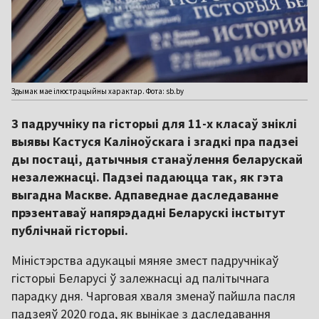
Здымак мае ілюстрацыйны характар. Фота: sb.by
З падручніку па гісторыі для 11-х класаў зніклі
выявы Кастуся Каліноўскага і згадкі пра падзеі
ды постаці, датычныя станаўлення беларускай
незалежнасці. Падзеі падаюцца так, як гэта
выгадна Маскве. Адпаведнае даследаванне
прэзентаваў напярэдадні Беларускі інстытут
публічнай гісторыі.
Міністэрства адукацыі мяняе змест падручнікаў
гісторыі Беларусі ў залежнасці ад палітычнага
парадку дня. Чарговая хваля зменаў пайшла пасля
падзеяў 2020 года, як вынікае з даследавання