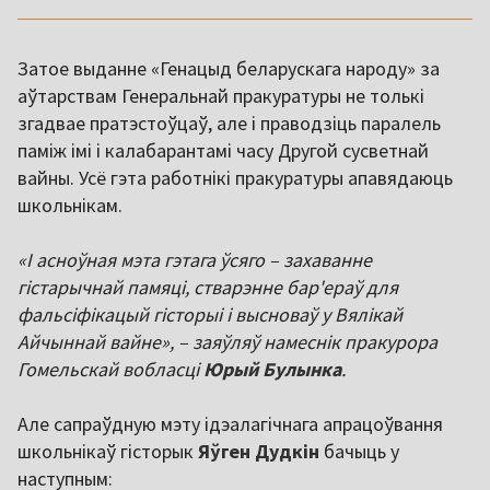
Затое выданне «Генацыд беларускага народу» за
аўтарствам Генеральнай пракуратуры не толькі
згадвае пратэстоўцаў, але і праводзіць паралель
паміж імі і калабарантамі часу Другой сусветнай
вайны. Усё гэта работнікі пракуратуры апавядаюць
школьнікам.
«І асноўная мэта гэтага ўсяго – захаванне
гістарычнай памяці, стварэнне бар'ераў для
фальсіфікацый гісторыі і высноваў у Вялікай
Айчыннай вайне», – заяўляў намеснік пракурора
Гомельскай вобласці
Юрый Булынка
.
Але сапраўдную мэту ідэалагічнага апрацоўвання
школьнікаў гісторык
Яўген Дудкін
бачыць у
наступным: