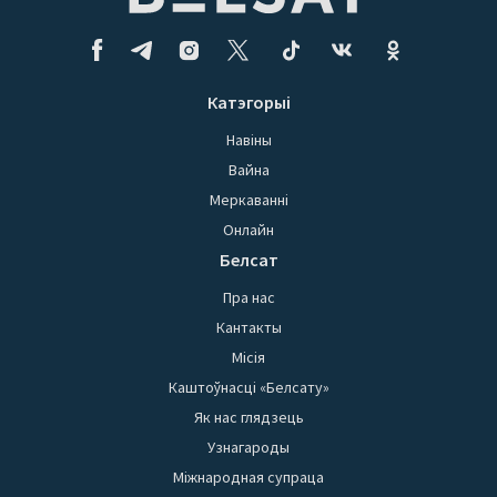
Катэгорыі
Навіны
Вайна
Меркаванні
Онлайн
Белсат
Пра нас
Кантакты
Місія
Каштоўнасці «Белсату»
Як нас глядзець
Узнагароды
Міжнародная супраца