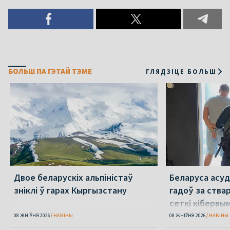
БОЛЬШ ПА ГЭТАЙ ТЭМЕ
ГЛЯДЗІЦЕ БОЛЬШ
Двое беларускіх альпіністаў
Беларуса асудз
зніклі ў гарах Кыргызстану
гадоў за ства
сеткі кібервы
08 ЖНІЎНЯ 2026
НАВІНЫ
08 ЖНІЎНЯ 2026
НАВІНЫ