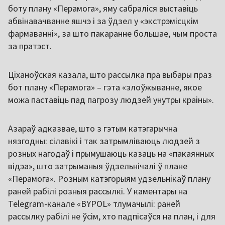
боту плану «Перамога», яму сабраліся выставіць
абвінавачванне яшчэ і за ўдзел у «экстрэмісцкім
фармаванні», за што пакаранне большае, чым проста
за пратэст.
Ціханоўская казала, што рассылка пра выбары праз
бот плану «Перамога» – гэта «злоўжыванне, якое
можа паставіць пад пагрозу людзей унутры краіны».
Азараў адказвае, што з гэтым катэгарычна
нязгодны: сілавікі і так затрымліваюць людзей з
розных нагодаў і прымушаюць казаць на «пакаянных
відэа», што затрыманыя ўдзельнічалі ў плане
«Перамога». Розным катэгорыям удзельнікаў плану
раней рабілі розныя рассылкі. У каментары на
Telegram-канале «BYPOL» тлумачылі: раней
рассылку рабілі не ўсім, хто падпісаўся на план, і для