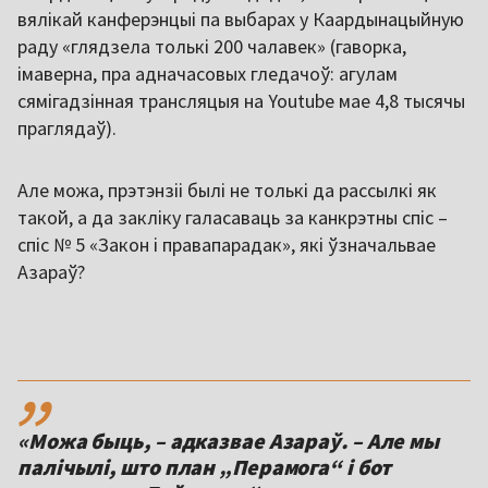
вялікай канферэнцыі па выбарах у Каардынацыйную
раду «глядзела толькі 200 чалавек» (гаворка,
імаверна, пра адначасовых гледачоў: агулам
сямігадзінная трансляцыя на Youtube мае 4,8 тысячы
праглядаў).
Але можа, прэтэнзіі былі не толькі да рассылкі як
такой, а да закліку галасаваць за канкрэтны спіс –
спіс № 5 «Закон і правапарадак», які ўзначальвае
Азараў?
,,
«Можа быць, – адказвае Азараў. – Але мы
палічылі, што план „Перамога“ і бот