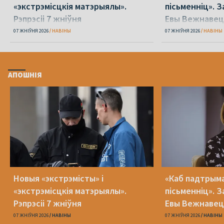
«экстрэмісцкія матэрыялы».
пісьменніц». З
Рэпрэсіі 7 жніўня
Евы Вежнавец
07 ЖНІЎНЯ 2026
НАВІНЫ
07 ЖНІЎНЯ 2026
НАВІНЫ
АПОШНІЯ
Новыя «экстрэмісты» і
«Каб падтрыма
«экстрэмісцкія матэрыялы».
пісьменніц». З
Рэпрэсіі 7 жніўня
Евы Вежнавец
07 ЖНІЎНЯ 2026
НАВІНЫ
07 ЖНІЎНЯ 2026
НАВІНЫ