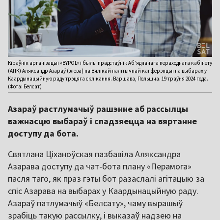
Кіраўнік арганізацыі «BYPOL» і былы прадстаўнік Аб’яднанага пераходнага кабінету
(АПК) Аляксандр Азараў (злева) на Вялікай палітычнай канферэнцыі па выбарах у
Каардынацыйную раду трэцяга склікання. Варшава, Польшча. 19 траўня 2024 года.
(Фота: Белсат)
Азараў растлумачыў рашэнне аб рассылцы
важнасцю выбараў і спадзяецца на вяртанне
доступу да бота.
Святлана Ціханоўская пазбавіла Аляксандра
Азарава доступу да чат-бота плану «Перамога»
пасля таго, як праз гэты бот разаслалі агітацыю за
спіс Азарава на выбарах у Каардынацыйную раду.
Азараў патлумачыў «Белсату», чаму вырашыў
зрабіць такую рассылку, і выказаў надзею на