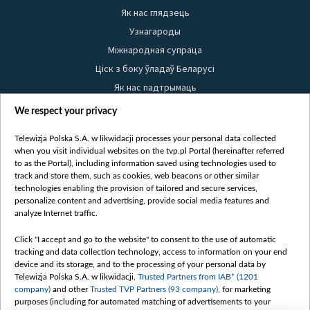
Як нас глядзець
Узнагароды
Міжнародная супраца
Ціск з боку ўладаў Беларусі
Як нас падтрымаць
Правілы выкарыстання матэрыялаў
We respect your privacy
Інфармацыя аб адпраўніку
Telewizja Polska S.A. w likwidacji processes your personal data collected
Бяспека
when you visit individual websites on the tvp.pl Portal (hereinafter referred
Youtube
to as the Portal), including information saved using technologies used to
track and store them, such as cookies, web beacons or other similar
Белсат news
technologies enabling the provision of tailored and secure services,
personalize content and advertising, provide social media features and
Белсат Shorts
analyze Internet traffic.
Белсат Life
Жэстачайшы мульт
Click "I accept and go to the website" to consent to the use of automatic
tracking and data collection technology, access to information on your end
Belsat English
device and its storage, and to the processing of your personal data by
Biełsat PL
Telewizja Polska S.A. w likwidacji,
Trusted Partners from IAB* (1201
company)
and other
Trusted TVP Partners (93 company)
, for marketing
Белсат Now
purposes (including for automated matching of advertisements to your