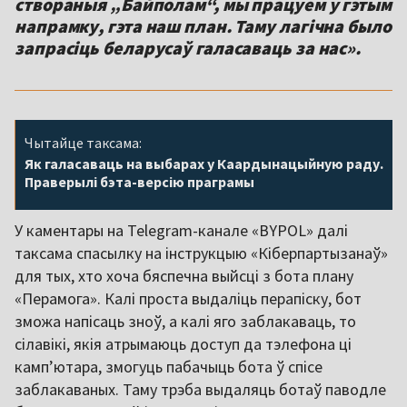
створаныя „Байполам“, мы працуем у гэтым
напрамку, гэта наш план. Таму лагічна было
запрасіць беларусаў галасаваць за нас».
Чытайце таксама:
Як галасаваць на выбарах у Каардынацыйную раду.
Праверылі бэта-версію праграмы
У каментары на Telegram-канале «BYPOL» далі
таксама спасылку на інструкцыю «Кіберпартызанаў»
для тых, хто хоча бяспечна выйсці з бота плану
«Перамога». Калі проста выдаліць перапіску, бот
зможа напісаць зноў, а калі яго заблакаваць, то
сілавікі, якія атрымаюць доступ да тэлефона ці
камп’ютара, змогуць пабачыць бота ў спісе
заблакаваных. Таму трэба выдаляць ботаў паводле