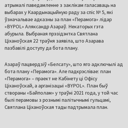
атрымалі паведамленне з заклікам галасаваць на
выбарах у Каардынацыйную раду за спіс № 5, які
ўзначальвае адказны за план «Перамога» лідар
«BYPOL» Аляксандр Азараў. Некаторых гэта
абурыла. Выбраная прэзідэнтка Святлана
Ціханоўская 22 траўня заявіла, што Азарава
пазбавілі доступу да бота плану.
Азараў пацвердзіў «Белсату», што яго адключылі ад
бота плану «Перамога». Але падкрэслівае: план
«Перамога» – праект не Кабінету ці Офісу
Ціханоўскай, а арганізацыі «BYPOL». План быў
створаны «Байполам» у траўні 2021 года, у той час
былі перамовы з рознымі палітычнымі гульцамі,
Святлана Ціханоўская тады падтрымала план.