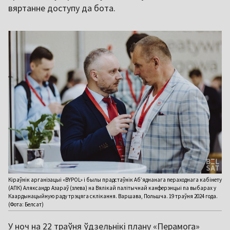
вяртанне доступу да бота.
Кіраўнік арганізацыі «BYPOL» і былы прадстаўнік Аб’яднанага пераходнага кабінету
(АПК) Аляксандр Азараў (злева) на Вялікай палітычнай канферэнцыі па выбарах у
Каардынацыйную раду трэцяга склікання. Варшава, Польшча. 19 траўня 2024 года.
(Фота: Белсат)
У ноч на 22 траўня ўдзельнікі плану «Перамога»