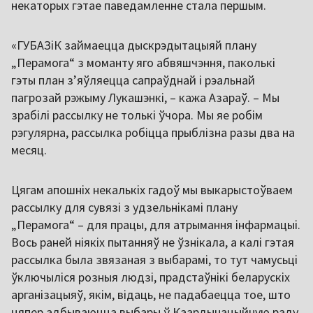
некаторых гэтае паведамленне стала першым.
«ГУБАЗіК займаецца дыскрэдытацыяй плану
„Перамога“ з моманту яго абвяшчэння, паколькі
гэты план з’яўляецца сапраўднай і рэальнай
пагрозай рэжыму Лукашэнкі, – кажа Азараў. – Мы
зрабілі рассылку не толькі ўчора. Мы яе робім
рэгулярна, рассылка робіцца прыблізна разы два на
месяц.
Цягам апошніх некалькіх гадоў мы выкарыстоўваем
рассылку для сувязі з удзельнікамі плану
„Перамога“ – для працы, для атрымання інфармацыі.
Вось раней ніякіх пытанняў не ўзнікала, а калі гэтая
рассылка была звязаная з выбарамі, то тут чамусьці
ўключыліся розныя людзі, прадстаўнікі беларускіх
арганізацыяў, якім, відаць, не падабаецца тое, што
цяпер адбываюцца выбары ў Каардынацыйную раду.