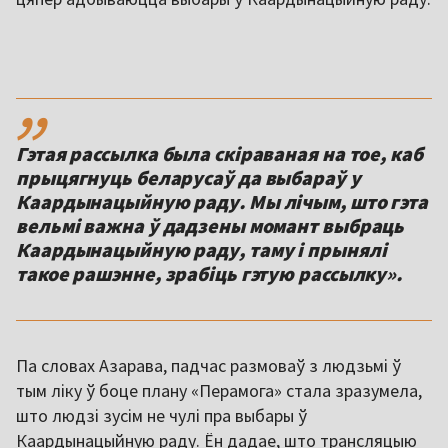
,,
Гэтая рассылка была скіраваная на тое, каб
прыцягнуць беларусаў да выбараў у
Каардынацыйную раду. Мы лічым, што гэта
вельмі важна ў дадзены момант выбраць
Каардынацыйную раду, таму і прынялі
такое рашэнне, зрабіць гэтую рассылку».
Па словах Азарава, падчас размоваў з людзьмі ў
тым ліку ў боце плану «Перамога» стала зразумела,
што людзі зусім не чулі пра выбары ў
Каардынацыйную раду. Ён дадае, што трансляцыю