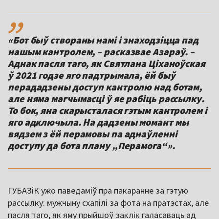
,,
«Бот быў створаны намі і знаходзіцца пад
нашым кантролем, – расказвае Азараў. –
Аднак пасля таго, як Святлана Ціханоўская
ў 2021 годзе яго падтрымала, ёй быў
перададзены доступ кантролю над ботам,
але няма магчымасці ў яе рабіць рассылку.
То бок, яна скарысталася гэтым кантролем і
яго адключыла. На дадзены момант мы
вядзем з ёй перамовы па аднаўленні
доступу да бота плану „Перамога“».
ГУБАЗіК ужо паведаміў пра пакаранне за гэтую
рассылку: мужчыну схапілі за фота на пратэстах, але
пасля таго, як яму прыйшоў заклік галасаваць ад