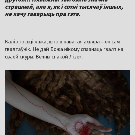
страшней, але я, як і сотні тысячаў іншых,
не хачу гаварыць пра гэта.
Калі хтосьці кажа, што вінаватая ахвяра – ён сам
гвалтаўнік. Не дай Божа нікому спазнаць гвалт на
сваёй скуры. Вечны спакой Лізе».