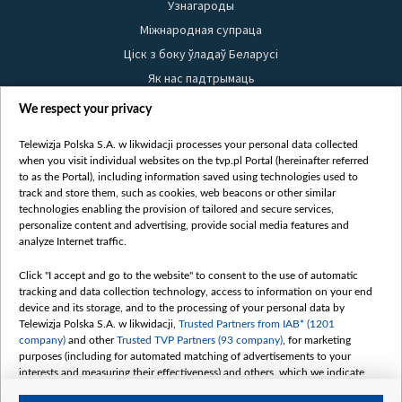
Узнагароды
Міжнародная супраца
Ціск з боку ўладаў Беларусі
Як нас падтрымаць
Правілы выкарыстання матэрыялаў
We respect your privacy
Інфармацыя аб адпраўніку
Telewizja Polska S.A. w likwidacji processes your personal data collected
Бяспека
when you visit individual websites on the tvp.pl Portal (hereinafter referred
Youtube
to as the Portal), including information saved using technologies used to
track and store them, such as cookies, web beacons or other similar
Белсат news
technologies enabling the provision of tailored and secure services,
personalize content and advertising, provide social media features and
Белсат Shorts
analyze Internet traffic.
Белсат Life
Click "I accept and go to the website" to consent to the use of automatic
Жэстачайшы мульт
tracking and data collection technology, access to information on your end
Belsat English
device and its storage, and to the processing of your personal data by
Telewizja Polska S.A. w likwidacji,
Trusted Partners from IAB* (1201
Biełsat PL
company)
and other
Trusted TVP Partners (93 company)
, for marketing
Белсат Now
purposes (including for automated matching of advertisements to your
interests and measuring their effectiveness) and others, which we indicate
Белсат History
below.
Белсат Music