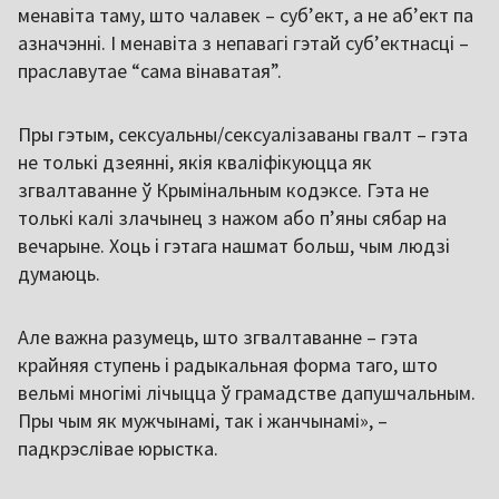
менавіта таму, што чалавек – субʼект, а не абʼект па
азначэнні. І менавіта з непавагі гэтай субʼектнасці –
праславутае “сама вінаватая”.
Пры гэтым, сексуальны/сексуалізаваны гвалт – гэта
не толькі дзеянні, якія кваліфікуюцца як
згвалтаванне ў Крымінальным кодэксе. Гэта не
толькі калі злачынец з нажом або пʼяны сябар на
вечарыне. Хоць і гэтага нашмат больш, чым людзі
думаюць.
Але важна разумець, што згвалтаванне – гэта
крайняя ступень і радыкальная форма таго, што
вельмі многімі лічыцца ў грамадстве дапушчальным.
Пры чым як мужчынамі, так і жанчынамі», –
падкрэслівае юрыстка.