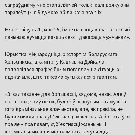
сапраўднаму мне стала лягчэй толькі калі дзякуючы
тэрапеўтцы я ў думках збіла кожнага з іх.
Мяне клічуць Л., мне 25, і мне пашанцавала. І я толькі
пачынаю вучыцца кахаць секс і давяраць мужчынам».
Юрыстка-міжнародніца, экспертка Беларускага
Хельсінкскага камітэту Кацярына Дэйкала
падзялілася прафесійным поглядам на сітуацыю і
адзначыла, што таксама сутыкалася з гвалтам.
«Згвалтаванне для большасці, вядома, не ок. Але ў
прычынах, чаму не ок, будзе ў асноўным – таму што
гэта крымінальнае злачынства, але, як правіла, не
будзе нічога пра суб’ектнасці жанчыны. А бо гэта ўсё
пра яе – пра павагу субʼектнасці жанчыны. І
крымінальным злачынствам гэта зʼяўляецца