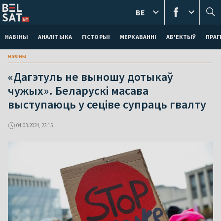
BE
НАВІНЫ
АНАЛІТЫКА
ГІСТОРЫІ
МЕРКАВАННI
АБ'ЕКТЫЎ
ПРАГ
навіны
«Дагэтуль не выношу дотыкаў
чужых». Беларускі масава
выступаюць у сеціве супраць гвалту
04.03.2024, 23:15