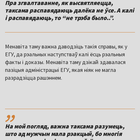
Пра згвалтаванне, як высвятляецца,
таксама распавядаюць далёка не ўсе. А калі
і распавядаюць, то “не трэба было..”.
Менавіта таму важна даводзіць такія справы, як у
ЕГУ, да рэальных наступстваў калі ёсць рэальныя
факты і доказы. Менавіта таму дзікай здавалася
пазіцыя адміністрацыі ЕГУ, якая ніяк не магла
разрадзіцца рашэннем.
,,
На мой погляд, важна таксама разумець,
што ад мужчын мала рэакцый, бо многія