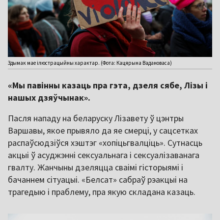
Здымак мае ілюстрацыйны характар. (Фота: Кацярына Вадановаса)
«Мы павінны казаць пра гэта, дзеля сябе, Лізы і
нашых дзяўчынак».
Пасля нападу на беларуску Лізавету ў цэнтры
Варшавы, якое прывяло да яе смерці, у сацсетках
распаўсюдзіўся хэштэг «хопіцьгвалціць». Сутнасць
акцыі ў асуджэнні сексуальнага і сексуалізаванага
гвалту. Жанчыны дзеляцца сваімі гісторыямі і
бачаннем сітуацыі. «Белсат» сабраў рэакцыі на
трагедыю і праблему, пра якую складана казаць.