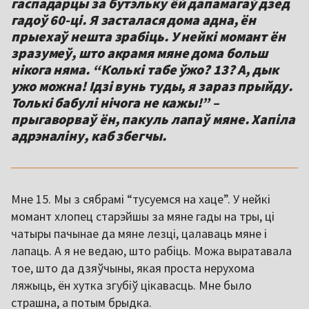
гаспадарцы за бутэльку ёй дапамагаў дзед
гадоў 60-ці. Я засталася дома адна, ён
прыехаў нешта зрабіць. У нейкі момант ён
зразумеў, што акрамя мяне дома больш
нікога няма. “Колькі табе ўжо? 13? А, дык
ужо можна! Ідзі вунь туды, я зараз прыйду.
Толькі бабулі нічога не кажы!” –
прыгаворваў ён, пакуль лапаў мяне. Хапіла
адрэналіну, каб збегчы.
Мне 15. Мы з сябрамі “тусуемся на хаце”. У нейкі
момант хлопец старэйшы за мяне гады на тры, ці
чатыры пачынае да мяне лезці, цалаваць мяне і
лапаць. А я не ведаю, што рабіць. Можа выратавала
тое, што да дзяўчыны, якая проста нерухома
ляжыць, ён хутка згубіў цікавасць. Мне было
страшна, а потым брыдка.