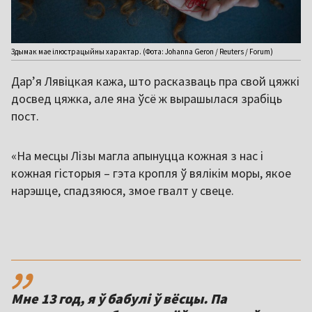
Здымак мае ілюстрацыйны характар. (Фота: Johanna Geron / Reuters / Forum)
Дар’я Лявіцкая кажа, што расказваць пра свой цяжкі
досвед цяжка, але яна ўсё ж вырашылася зрабіць
пост.
«На месцы Лізы магла апынуцца кожная з нас і
кожная гісторыя – гэта кропля ў вялікім моры, якое
нарэшце, спадзяюся, змое гвалт у свеце.
,,
Мне 13 год, я ў бабулі ў вёсцы. Па