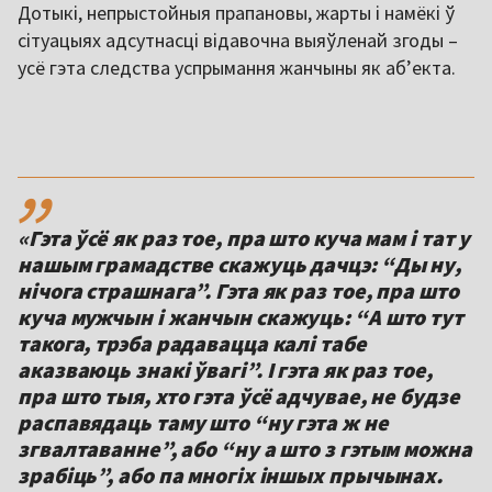
Дотыкі, непрыстойныя прапановы, жарты і намёкі ў
сітуацыях адсутнасці відавочна выяўленай згоды –
усё гэта следства успрымання жанчыны як абʼекта.
,,
«Гэта ўсё як раз тое, пра што куча мам і тат у
нашым грамадстве скажуць дачцэ: “Ды ну,
нічога страшнага”. Гэта як раз тое, пра што
куча мужчын і жанчын скажуць: “А што тут
такога, трэба радавацца калі табе
аказваюць знакі ўвагі”. І гэта як раз тое,
пра што тыя, хто гэта ўсё адчувае, не будзе
распавядаць таму што “ну гэта ж не
згвалтаванне”, або “ну а што з гэтым можна
зрабіць”, або па многіх іншых прычынах.