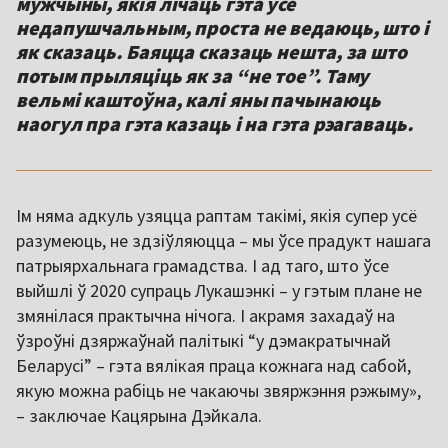
мужчыны, якія лічаць гэта ўсё
недапушчальным, проста не ведаюць, што і
як сказаць. Баяцца сказаць нешта, за што
потым прыляціць як за “не тое”. Таму
вельмі каштоўна, калі яны пачынаюць
наогул пра гэта казаць і на гэта рэагаваць.
Ім няма адкуль узяцца раптам такімі, якія супер усё
разумеюць, не здзіўляюцца – мы ўсе прадукт нашага
патрыярхальнага грамадства. І ад таго, што ўсе
выйшлі ў 2020 супраць Лукашэнкі – у гэтым плане не
змянілася практычна нічога. І акрамя захадаў на
ўзроўні дзяржаўнай палітыкі “у дэмакратычнай
Беларусі” – гэта вялікая праца кожнага над сабой,
якую можна рабіць не чакаючы звяржэння рэжыму»,
– заключае Кацярына Дэйкала.