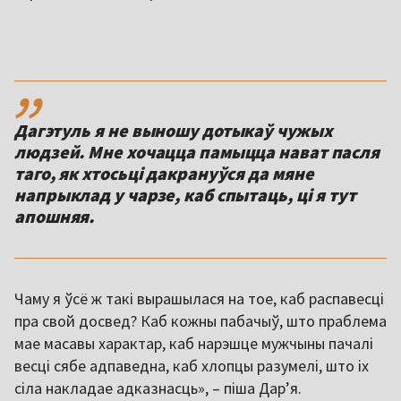
,,
Дагэтуль я не выношу дотыкаў чужых
людзей. Мне хочацца памыцца нават пасля
таго, як хтосьці дакрануўся да мяне
напрыклад у чарзе, каб спытаць, ці я тут
апошняя.
Чаму я ўсё ж такі вырашылася на тое, каб распавесці
пра свой досвед? Каб кожны пабачыў, што праблема
мае масавы характар, каб нарэшце мужчыны пачалі
весці сябе адпаведна, каб хлопцы разумелі, што іх
сіла накладае адказнасць», – піша Дар’я.