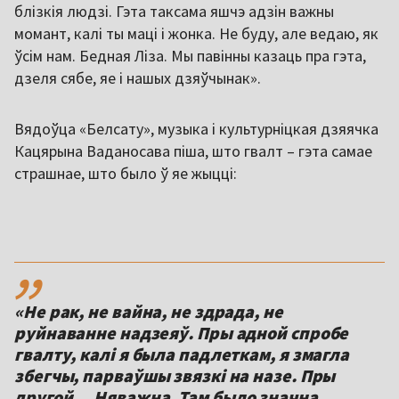
блізкія людзі. Гэта таксама яшчэ адзін важны
момант, калі ты маці і жонка. Не буду, але ведаю, як
ўсім нам. Бедная Ліза. Мы павінны казаць пра гэта,
дзеля сябе, яе і нашых дзяўчынак».
Вядоўца «Белсату», музыка і культурніцкая дзяячка
Кацярына Ваданосава піша, што гвалт – гэта самае
страшнае, што было ў яе жыцці:
,,
«Не рак, не вайна, не здрада, не
руйнаванне надзеяў. Пры адной спробе
гвалту, калі я была падлеткам, я змагла
збегчы, парваўшы звязкі на назе. Пры
другой… Няважна. Там было значна