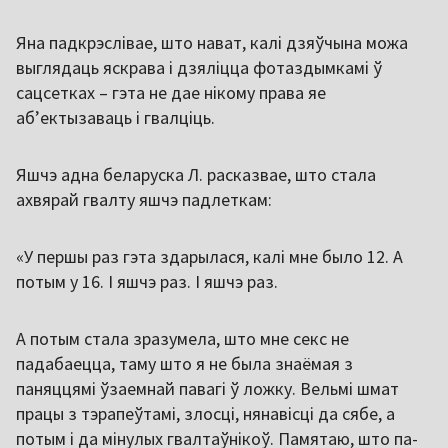
Яна падкрэслівае, што нават, калі дзяўчына можа
выглядаць яскрава і дзяліцца фотаздымкамі ў
сацсетках – гэта не дае нікому права яе
аб’ектызаваць і гвалціць.
Яшчэ адна беларуска Л. расказвае, што стала
ахвярай гвалту яшчэ падлеткам:
«У першы раз гэта здарылася, калі мне было 12. А
потым у 16. І яшчэ раз. І яшчэ раз.
А потым стала зразумела, што мне секс не
падабаецца, таму што я не была знаёмая з
паняццямі ўзаемнай павагі ў ложку. Вельмі шмат
працы з тэрапеўтамі, злосці, нянавісці да сябе, а
потым і да мінулых гвалтаўнікоў. Памятаю, што па-