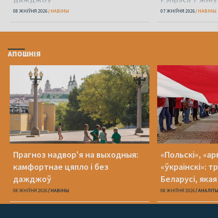
08 ЖНІЎНЯ 2026
НАВІНЫ
07 ЖНІЎНЯ 2026
НАВІНЫ
АПОШНІЯ
Прагноз надвор'я на выходныя:
«Польскі», «ар
камфортнае цяпло і без
«ўкраінскі»: 
дажджоў
Беларусі, яка
08 ЖНІЎНЯ 2026
НАВІНЫ
08 ЖНІЎНЯ 2026
АНАЛІТ