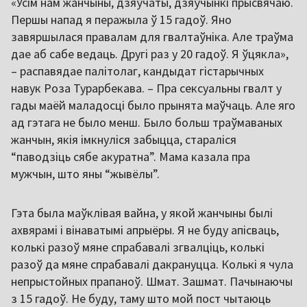
«Усім нам жанчыны, дзяўчаты, дзяўчынкі прысвячаю.
Першы напад я перажыла ў 15 гадоў. Яно
завяршылася правалам для гвалтаўніка. Але траўма
дае аб сабе ведаць. Другі раз у 20 гадоў. Я ўцякла»,
– распавядае палітолаг, кандыдат гістарычных
навук Роза Турарбекава. – Пра сексуальны гвалт у
гады маёй маладосці было прынята маўчаць. Але яго
ад гэтага не было менш. Было больш траўмаваных
жанчын, якія імкнуліся забыцца, стараліся
“паводзіць сябе акуратна”. Мама казала пра
мужчын, што яны “жывёлы”.
Гэта была маўклівая вайна, у якой жанчыны былі
ахвярамі і вінаватымі апрыёры. Я не буду апісваць,
колькі разоў мяне спрабавалі згвалціць, колькі
разоў да мяне спрабавалі дакрануцца. Колькі я чула
непрыстойных прапаноў. Шмат. Зашмат. Пачынаючы
з 15 гадоў. Не буду, таму што мой пост чытаюць