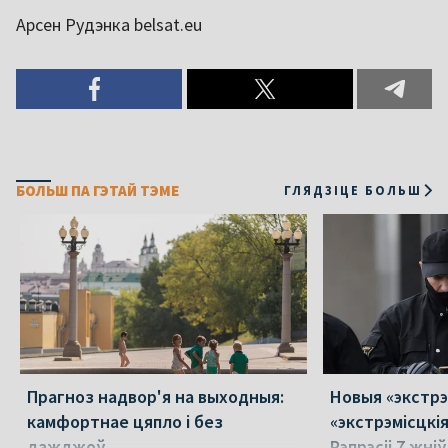
Арсен Рудэнка belsat.eu
БОЛЬШ ПА ГЭТАЙ ТЭМЕ
ГЛЯДЗІЦЕ БОЛЬШ
Прагноз надвор'я на выходныя:
Новыя «экстрэ
камфортнае цяпло і без
«экстрэмісцкі
дажджоў
Рэпрэсіі 7 жні