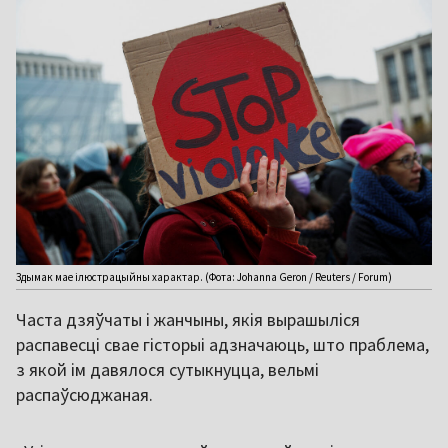
Здымак мае ілюстрацыйны характар. (Фота: Johanna Geron / Reuters / Forum)
Часта дзяўчаты і жанчыны, якія вырашыліся
распавесці свае гісторыі адзначаюць, што праблема,
з якой ім давялося сутыкнуцца, вельмі
распаўсюджаная.