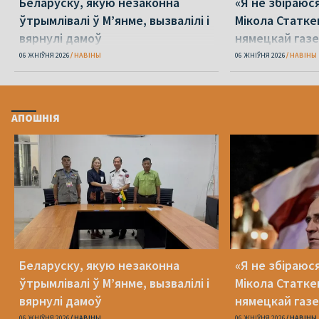
Беларуску, якую незаконна
«Я не збіраюс
ўтрымлівалі ў М’янме, вызвалілі і
Мікола Статке
вярнулі дамоў
нямецкай газе
06 ЖНІЎНЯ 2026
НАВІНЫ
06 ЖНІЎНЯ 2026
НАВІНЫ
АПОШНІЯ
Беларуску, якую незаконна
«Я не збіраюс
ўтрымлівалі ў М’янме, вызвалілі і
Мікола Статке
вярнулі дамоў
нямецкай газе
06 ЖНІЎНЯ 2026
НАВІНЫ
06 ЖНІЎНЯ 2026
НАВІНЫ