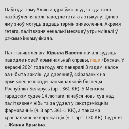
Паўгода таму Аляксандра ўжо асудзілі да года
пазбаўлення волі паводле гэтага артыкулу. Цяпер
яму зноў могуць дадаць тэрмін зняволення. Акрамя
гэтага, палітвязня некалькі месяцаў утрымлівалі ў
рэжыме інкамунікада.
Палітзняволенага
Кірыла Вавеля
пачалі судзіць
паводле новай крымінальнай справы,
піша
«Вясна». У
верасні 2024 года году яго пакаралі 3 гадамі калоніі
за нібыта заклікі да дзеянняў, скіраваных на
прычыненне шкоды нацыянальнай бяспецы
Рэспублікі Беларусь (арт. 361 КК). У Менскім
гарадскім судзе 14 лютага пачаўся новы суд над
палітвязнем нібыта за ўдзел у «экстрэмісцкім
фармаванні» (ч. 3 арт. 361-1 КК), а таксама
«распальванне варожасці» (ч. 1 арт. 130 КК). Суддзя
–
Жанна Брысіна
.