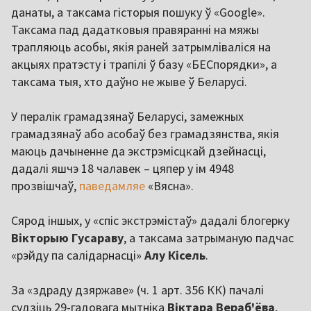
данаты, а таксама гісторыя пошуку ў «Google».
Таксама пад дадатковыя правяранні на мяжы
трапляюць асобы, якія раней затрымліваліся на
акцыях пратэсту і трапілі ў базу «БЕСпорядки», а
таксама тыя, хто даўно не жыве ў Беларусі.
У пералік грамадзянаў Беларусі, замежных
грамадзянаў або асобаў без грамадзянства, якія
маюць дачыненне да экстрэмісцкай дзейнасці,
дадалі яшчэ 18 чалавек – цяпер у ім 4948
прозвішчаў,
паведамляе
«Вясна».
Сярод іншых, у «спіс экстрэмістаў» дадалі блогерку
Вікторыю Гусараву
, а таксама затрыманую падчас
«рэйду па салідарнасці»
Алу Кісель
.
За «здраду дзяржаве» (ч. 1 арт. 356 КК) пачалі
судзіць 29-гадовага мытніка
Віктара Вераб'ёва
,