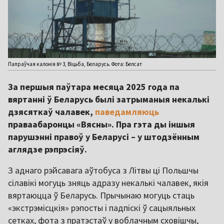
Папраўчая калонія № 3, Віцьба, Беларусь. Фота: Белсат
За першыя паўтара месяца 2025 года па
вяртанні ў Беларусь былі затрыманыя некалькі
дзясяткаў чалавек,
паведамляюць
праваабаронцы «Вясны». Пра гэта ды іншыя
парушэнні правоў у Беларусі – у штодзённым
аглядзе рэпрэсіяў.
З аднаго рэйсавага аўтобуса з Літвы ці Польшчы
сілавікі могуць зняць адразу некалькі чалавек, якія
вяртаюцца ў Беларусь. Прычынаю могуць стаць
«экстрэмісцкія» рэпосты і падпіскі ў сацыяльных
сетках, фота з пратэстаў у воблачным сховішчы,