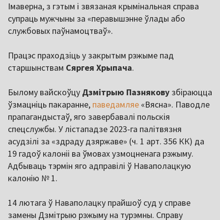
Імаверна, з гэтым і звязаная крымінальная справа
супраць мужчыны за «перавышэнне ўлады або
службовых паўнамоцтваў».
Працэс праходзіць у закрытым рэжыме пад
старшынствам
Сяргея Хрыпача
.
Былому вайскоўцу
Дзмітрыю Пазнякову
збіраюцца
ўзмацніць пакаранне,
паведамляе
«Вясна». Паводле
прапагандыстаў, яго завербавалі польскія
спецслужбы. У лістападзе 2023-га палітвязня
асудзілі за «здраду дзяржаве» (ч. 1 арт. 356 КК) да
19 гадоў калоніі ва ўмовах узмоцненага рэжыму.
Адбываць тэрмін яго адправілі ў Наваполацкую
калонію № 1.
14 лютага ў Наваполацку прайшоў суд у справе
замены Дзмітрыю рэжыму на турэмны. Справу