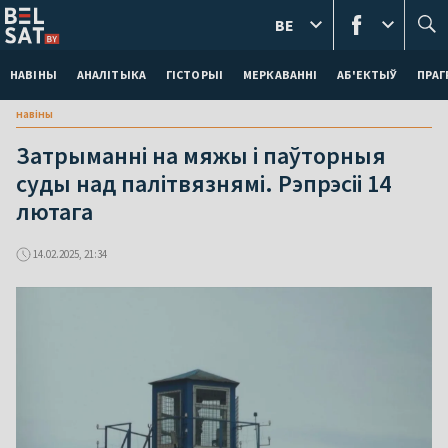
BE
НАВІНЫ
АНАЛІТЫКА
ГІСТОРЫІ
МЕРКАВАННI
АБ'ЕКТЫЎ
ПРАГ
навіны
Затрыманні на мяжы і паўторныя
суды над палітвязнямі. Рэпрэсіі 14
лютага
14.02.2025, 21:34