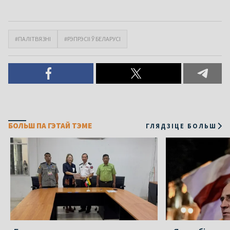
#ПАЛІТВЯЗНІ
#РЭПРЭСІІ Ў БЕЛАРУСІ
БОЛЬШ ПА ГЭТАЙ ТЭМЕ
ГЛЯДЗІЦЕ БОЛЬШ