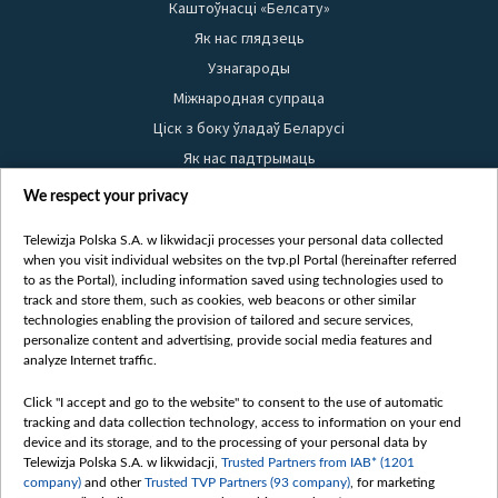
Каштоўнасці «Белсату»
Як нас глядзець
Узнагароды
Міжнародная супраца
Ціск з боку ўладаў Беларусі
Як нас падтрымаць
Правілы выкарыстання матэрыялаў
We respect your privacy
Інфармацыя аб адпраўніку
Telewizja Polska S.A. w likwidacji processes your personal data collected
Бяспека
when you visit individual websites on the tvp.pl Portal (hereinafter referred
Youtube
to as the Portal), including information saved using technologies used to
track and store them, such as cookies, web beacons or other similar
Белсат news
technologies enabling the provision of tailored and secure services,
personalize content and advertising, provide social media features and
Белсат Shorts
analyze Internet traffic.
Белсат Life
Click "I accept and go to the website" to consent to the use of automatic
Жэстачайшы мульт
tracking and data collection technology, access to information on your end
Belsat English
device and its storage, and to the processing of your personal data by
Telewizja Polska S.A. w likwidacji,
Trusted Partners from IAB* (1201
Biełsat PL
company)
and other
Trusted TVP Partners (93 company)
, for marketing
Белсат Now