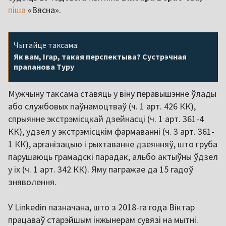
піша
«Вясна».
Чытайце таксама:
Як вам, Ігар, такая перспектыва? Сустрэчная
прапанова Туру
Мужчыну таксама ставяць у віну перавышэнне ўлады
або службовых паўнамоцтваў (ч. 1 арт. 426 КК),
спрыянне экстрэмісцкай дзейнасці (ч. 1 арт. 361-4
КК), удзел у экстрэмісцкім фармаванні (ч. 3 арт. 361-
1 КК), арганізацыю і рыхтаванне дзеянняў, што груба
парушаюць грамадскі парадак, альбо актыўны ўдзел
у іх (ч. 1 арт. 342 КК). Яму пагражае да 15 гадоў
зняволення.
У Linkedin пазначана, што з 2018-га года Віктар
працаваў старэйшым інжынерам сувязі на мытні.