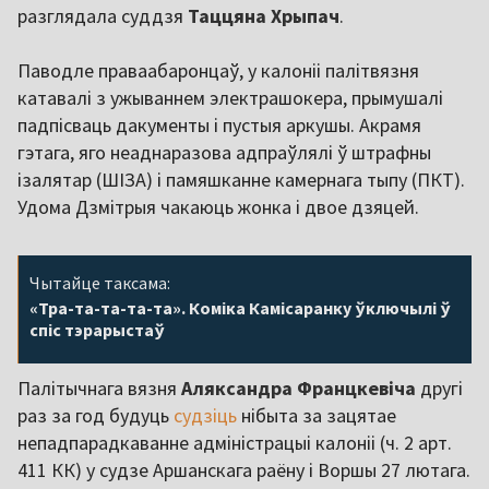
разглядала суддзя
Таццяна Хрыпач
.
Паводле праваабаронцаў, у калоніі палітвязня
катавалі з ужываннем электрашокера, прымушалі
падпісваць дакументы і пустыя аркушы. Акрамя
гэтага, яго неаднаразова адпраўлялі ў штрафны
ізалятар (ШІЗА) і памяшканне камернага тыпу (ПКТ).
Удома Дзмітрыя чакаюць жонка і двое дзяцей.
Чытайце таксама:
«Тра-та-та-та-та». Коміка Камісаранку ўключылі ў
спіс тэрарыстаў
Палітычнага вязня
Аляксандра Францкевіча
другі
раз за год будуць
судзіць
нібыта за зацятае
непадпарадкаванне адміністрацыі калоніі (ч. 2 арт.
411 КК) у судзе Аршанскага раёну і Воршы 27 лютага.