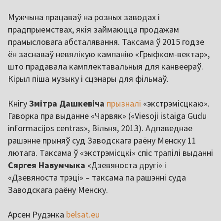
Мужчына працаваў на розных заводах і
прадпрыемствах, якія займаюцца продажам
прамысловага абсталявання. Таксама ў 2015 годзе
ён заснаваў невялікую кампанію «Грыфком-вектар»,
што прадавала камплектавальныя для канвеераў.
Кірыл піша музыку і сцэнары для фільмаў.
Кнігу
Змітра Дашкевіча
прызналі
«экстрэмісцкаю».
Гаворка пра выданне «Чарвяк» («Viesoji istaiga Gudu
informacijos centras», Вільня, 2013). Адпаведнае
рашэнне прыняў суд Заводскага раёну Менску 11
лютага. Таксама ў «экстрэмісцкі» спіс трапілі выданні
Сяргея Навумчыка
«Дзевяноста другi» і
«Дзевяноста трэцi» – таксама па рашэнні суда
Заводскага раёну Менску.
Арсен Рудэнка
belsat.eu