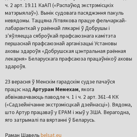
ч. 2 арт. 19.11 КаАП («Распаўюд экстрэмісцкіх
матэрыялаў»). Вынік судовага пасяджэння пакуль
невядомы. Таццяна Літвякова працуе фельчаркай-
лабаранткай у раённай лякарні ў Добрушы і
з'яўляецца сяброўкай прафсаюзнага камітэта
першаснай прафсаюзнай арганізацыі Установы
аховы здароўя «Добрушская цэнтральная раённая
лекарня» Беларускага прафсаюза працаўнікоў аховы
здароўя.
23 верасня ў Менскім гарадскім судзе пачаўся
працэс над
Артурам Мемехам
, якога
абвінавачваюць паводле ч. 1 і ч. 2 арт. 361-4 КК
(«Садзейнічанне экстрэмісцкай дзейнасці»). Вядома,
што Артур працаваў у EPAM і жыў у ЗША. Верагодна,
яго затрымалі па вяртанні ў Беларусь.
Раман Шавель
belsat.eu