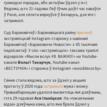
грамадскі парадак, або актыўны ўдзел у іх»).
Вядома, што 21-гадовы Леў Іўчын доўгі час хаваўся
ў Расеі, але сёлета вярнуўся ў Беларусь, дзе яго і
затрымалі.
Суд Баранавічаў і Баранавіцкага раёну
прызнаў
экстрэмісцкай Instagram-старонку з навінамі
Баранавічаў «Барановичи Новости» з 45 тысячамі
падпісантаў. У спіс «экстрэмісцкіх» таксама трапілі
відэаролік «Мысли вслух #8. ВАЖНО!» на Youtube-
канале
Вольгі Такарчук
, Youtube-канал
«ВЕСТОЧКА» і старонка ў Instagram «wooddecor.bу».
Сёння стала вядома, што за ўдзел у акцыях
пратэсту ў 2020 года
затрымалі
мужа і жонку.
Праваабаронцам удалося высветліць імя дзяўчыны,
гэта 29-гадовая
Ася Ільніцкая
. На «пакаяльным
відэа» дзяўчына кажа, што яна брала ўдзел у