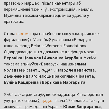
пратэсных маршах і пісала каментары аб
перамяшчэнні тэхнікі ў «экстрэмісцкія» каналы.
Мужчына таксама «прызнаецца» ва ўдзеле ў
пратэстах.
Стала
вядома
пра папаўненне спісу «экстрэмісцкіх
фармаванняў». У яго быў уключаны «Беларускі
жаночы фонд Belarus Women’s Foundation».
Сцвярджаецца, што дачыненне да фонду маюць
Вераніка Цапкала
і
Анжаліка Агурбаш
. У спісе
таксама апынуўся «Беларускі нацыянальны
моладзевы савет „РАДА“». Паводле ведамства,
дачыненне да яго маюць
Пракопчык Лізавета,
Буніна Кацярына і Ворыхава Маргарыта
.
У «Спіс экстрэмістаў», які складаецца Міністэрствам
унутраных справаў,
дадалі
яшчэ 17 чалавек. Так, у ім
апынуліся грамадзянін Украіны
Юрый Бандарэнка
,