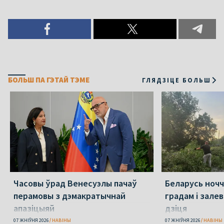
БОЛЬШ ПА ГЭТАЙ ТЭМЕ
ГЛЯДЗІЦЕ БОЛЬШ
Часовы ўрад Венесуэлы пачаў
Беларусь ночч
перамовы з дэмакратычнай
градам і зале
апазіцыяй
дзіця
07 ЖНІЎНЯ 2026
НАВІНЫ
07 ЖНІЎНЯ 2026
НАВІНЫ