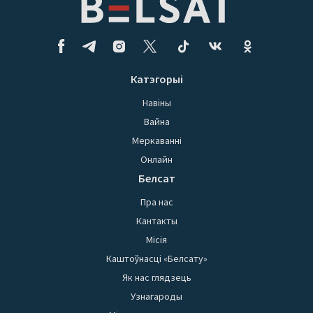
Катэгорыі
Навіны
Вайна
Меркаванні
Онлайн
Белсат
Пра нас
Кантакты
Місія
Каштоўнасці «Белсату»
Як нас глядзець
Узнагароды