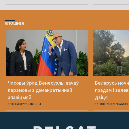
АПОШНІЯ
Часовы ўрад Венесуэлы пачаў
Беларусь ночч
перамовы з дэмакратычнай
градам і зале
апазіцыяй
дзіця
07 ЖНІЎНЯ 2026
НАВІНЫ
07 ЖНІЎНЯ 2026
НАВІНЫ