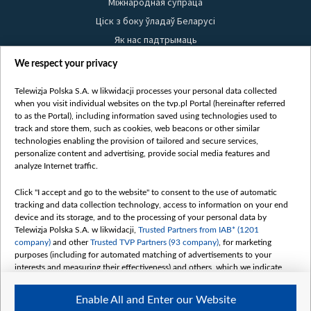
Міжнародная супраца
Ціск з боку ўладаў Беларусі
Як нас падтрымаць
Правілы выкарыстання матэрыялаў
We respect your privacy
Інфармацыя аб адпраўніку
Telewizja Polska S.A. w likwidacji processes your personal data collected
Бяспека
when you visit individual websites on the tvp.pl Portal (hereinafter referred
Youtube
to as the Portal), including information saved using technologies used to
track and store them, such as cookies, web beacons or other similar
Белсат news
technologies enabling the provision of tailored and secure services,
personalize content and advertising, provide social media features and
Белсат Shorts
analyze Internet traffic.
Белсат Life
Click "I accept and go to the website" to consent to the use of automatic
Жэстачайшы мульт
tracking and data collection technology, access to information on your end
Belsat English
device and its storage, and to the processing of your personal data by
Telewizja Polska S.A. w likwidacji,
Trusted Partners from IAB* (1201
Biełsat PL
company)
and other
Trusted TVP Partners (93 company)
, for marketing
Белсат Now
purposes (including for automated matching of advertisements to your
interests and measuring their effectiveness) and others, which we indicate
Белсат History
below.
Белсат Music
Enable All and Enter our Website
The purposes of processing your data by TVP S.A. w likwidacji are as
Белсат Doc