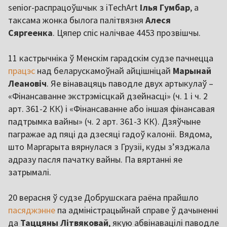
senior-распрацоўшчык з iTechArt
Ілья Гумбар
, а
таксама жонка былога палітвязня
Алеся
Сяргеенка
. Цяпер спіс налічвае 4453 прозвішчы.
11 кастрычніка ў Менскім гарадскім судзе пачнецца
працэс
над беларускамоўнай айцішніцай
Марынай
Леановіч
. Яе вінавацяць паводле двух артыкулаў –
«Фінансаванне экстрэмісцкай дзейнасці» (ч. 1 і ч. 2
арт. 361-2 КК) і «Фінансаванне або іншая фінансавая
падтрымка вайны» (ч. 2 арт. 361-3 КК). Дзяўчыне
пагражае ад пяці да дзесяці гадоў калоніі. Вядома,
што Маргарыта вярнулася з Грузіі, куды з’язджала
адразу пасля пачатку вайны. Па вяртанні яе
затрымалі.
20 верасня ў судзе Добрушскага раёна прайшло
пасяджэнне
па адміністрацыйнай справе ў дачыненні
да
Таццяны Літвяковай
, якую абвінавацілі паводле