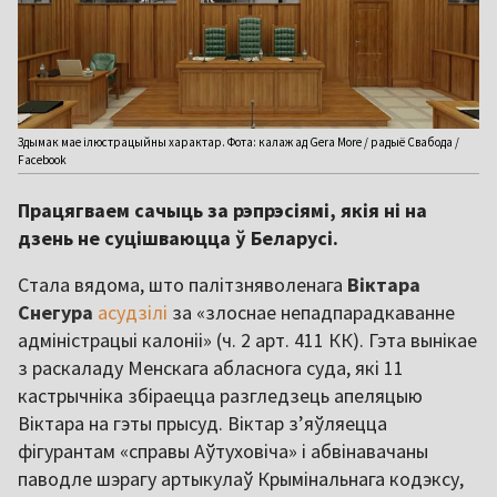
Здымак мае ілюстрацыйны характар. Фота: калаж ад Gera More / радыё Свабода /
Facebook
Працягваем сачыць за рэпрэсіямі, якія ні на
дзень не суцішваюцца ў Беларусі.
Стала вядома, што палітзняволенага
Віктара
Снегура
асудзілі
за «злоснае непадпарадкаванне
адміністрацыі калоніі» (ч. 2 арт. 411 КК). Гэта вынікае
з раскаладу Менскага абласнога суда, які 11
кастрычніка збіраецца разгледзець апеляцыю
Віктара на гэты прысуд. Віктар з’яўляецца
фігурантам «справы Аўтуховіча» і абвінавачаны
паводле шэрагу артыкулаў Крымінальнага кодэксу,