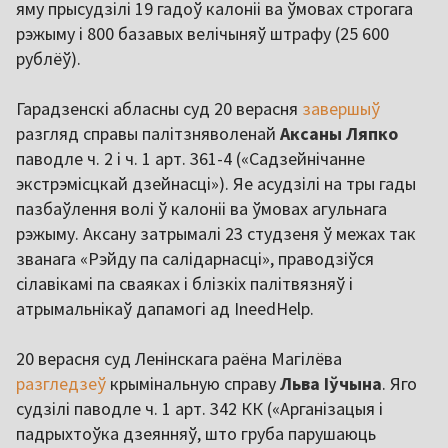
яму прысудзілі 19 гадоў калоніі ва ўмовах строгага
рэжыму і 800 базавых велічыняў штрафу (25 600
рублёў).
Гарадзенскі абласны суд 20 верасня
завершыў
разгляд справы палітзняволенай
Аксаны Ляпко
паводле ч. 2 і ч. 1 арт. 361-4 («Садзейнічанне
экстрэмісцкай дзейнасці»). Яе асудзілі на тры гады
пазбаўлення волі ў калоніі ва ўмовах агульнага
рэжыму. Аксану затрымалі 23 студзеня ў межах так
званага «Рэйду па салідарнасці», праводзіўся
сілавікамі па сваяках і блізкіх палітвязняў і
атрымальнікаў дапамогі ад IneedHelp.
20 верасня суд Ленінскага раёна Магілёва
разгледзеў
крымінальную справу
Льва Іўчына
. Яго
судзілі паводле ч. 1 арт. 342 КК («Арганізацыя і
падрыхтоўка дзеянняў, што груба парушаюць