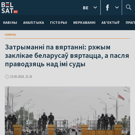
BE
НАВІНЫ
АНАЛІТЫКА
ГІСТОРЫІ
МЕРКАВАННI
АБ'ЕКТЫЎ
ПРАГ
навіны
Затрыманні па вяртанні: рэжым
заклікае беларусаў вяртацца, а пасля
праводзяць над імі суды
23.09.2024, 21:18