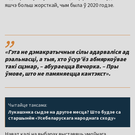
яшчэ больш жорсткай, чым была ў 2020 годзе.
,,
«Гэта не дэмакратычныя сілы адарваліся ад
рэальнасці, а тыя, хто ўсур’ёз абмяркоўвае
такі сцэнар, – абураецца Вячорка. – Пры
ўмове, што не памяняецца кантэкст».
Чытайце таксама:
Лукашэнка сыдзе на другое месца? Што будзе са
старшынём «Усебеларускага народнага сходу»
Нават калі на выбарах выставяць умоўнага