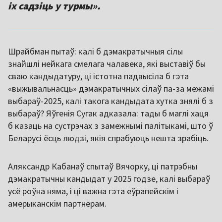
іх садзіць у турмы».
Шрайбман пытаў: калі б дэмакратычныя сілы
знайшлі нейкага смелага чалавека, які выставіў бы
сваю кандыдатуру, ці істотна падвысіла б гэта
«выжывальнасць» дэмакратычных сілаў па-за межамі
выбараў-2025, калі такога кандыдата хутка знялі б з
выбараў? Яўгенія Сугак адказала: тады б маглі хаця
б казаць на сустрэчах з замежнымі палітыкамі, што ў
Беларусі ёсць людзі, якія спрабуюць нешта зрабіць.
Аляксандр Кабанаў спытаў Вячорку, ці патрэбны
дэмакратычны кандыдат у 2025 годзе, калі выбараў
усё роўна няма, і ці важна гэта еўрапейскім і
амерыканскім партнёрам.