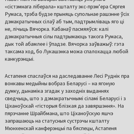
«сістэмнага ліберала» кшталту экс-прэм’ера Сяргея
Румаса, трэба будзе прыняць супольнае рашэнне ўсіх
дэмакратычных сілаў аб тым, падтрымліваць яго ці
не, лічыць Вячорка. Кабанаў пасмяяўся: калі
дэмакратычныя сілы падтрымаюць такога Румаса,
дык той абамлее і ўпадзе. Вячорка заўважыў: гэта
таксама ход, бо Лукашэнка можа спалохацца любой
канкурэнцыі.
Астапеня спаслаўся на даследаванне Лесі Руднік пра
вонкавы медыйны вобраз Беларусі – на ягоную
думку, дынаміка згадак у заходніх выданнях
сведчыць, што з дэмакратычнымі сіламі Беларусі і з
Ціханоўскай «гісторыя блізкая да завяршэння». На
пярэчанне Шрайбмана, што Ціханоўскую яшчэ
запрашаюць на статусныя сустрэчы кшталту
Мюнхенскай канферэнцыі па бяспецы, Астапеня