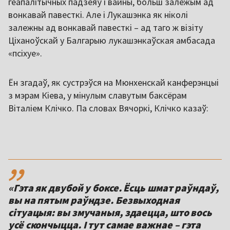
геапалітычных падзеяў і вайны, больш залежым ад
вонкавай павесткі. Але і Лукашэнка як ніколі
залежны ад вонкавай павесткі – ад таго ж візіту
Ціханоўскай у Балгарыю лукашэнкаўская амбасада
«псіхуе».
Ён згадаў, як сустрэўся на Мюнхенскай канферэнцыі
з мэрам Кіева, у мінулым славутым баксёрам
Віталіем Клічко. Па словах Вячоркі, Клічко казаў:
,,
«Гэта як двубой у боксе. Ёсць шмат раўндаў,
вы на пятым раўндзе. Безвыходная
сітуацыя: вы змучаныя, здаецца, што вось
усё скончыцца. І тут самае важнае – гэта