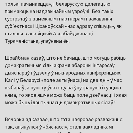
толькі пачынаецца», і беларускую дэлегацыю
прымаюць на надзвычайным узроўні. Без такіх
сустрэчаў з замежнымі партнёрамі і захавання
суб’ектнасці Ціханоўскай «нас адразу спішуць», як
сталася з апазіцыяй Азербайджана ці
Туркменістана, упэўнены ён.
Шрайбман казаў, што не бачыць, што могуць рабіць
дэмакратычныя сілы акрамя абароны інтарэсаў
дыяспараў і ўдзелу ў міжнародных канферэнцыях.
Калі ў Беларусі «поле актыўнасці на два дні» ў час
выбараў, а пункту ўваходу ва ўнутраную сітуацыю
няма, то якое яшчэ можа быць поле дзейнасці і якая
можа быць ідэнтычнасць дэмакратычных сілаў?
Вячорка адказвае, што гэта цвярозае разважанне:
так, апынуліся ў «бясчассі», сталі закладнікамі