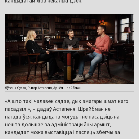
кандыдатам хіба некалькі дзён.
Яўгенія Сугак, Рыгор Астапеня, Арцём Шрайбман
«А што такі чалавек сядзе, дык змагары шмат каго
пасадзілі», – дадаў Астапеня. Шрайбман не
пагадзіўся: кандыдата могуць і не пасадзіць на
нешта дольшае за адміністрацыйны арышт,
кандыдат можа выставіцца і паспець збегчы за