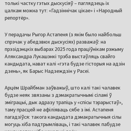
толькі частку гэтых дыскусіяў – паглядзець іх
цалкам можна тут: «Гадзіннічак цікае» і «Народный
репортёр».
У перадачы Рыгор Астапеня (з якім было найбольш
спрэчак у абедзвюх дыскусіях) разважаў: на
прэзідэнцкіх выбарах 2025 года праціўнікам рэжыму
Аляксандра Лукашэнкі трэба выстаўляць свайго
кандыдата, нават калі «гэта будзе гісторыя на адзін
дзень», як Барыс Надзеждзін у Расеі.
Арцём Шрайбман заўважыў, што калі такі чалавек
будзе неяк звязаны з дэмакратычнымі сіламі ў
эміграцыі, дык адразу трапіць у «спісы тэрарыстаў»,
таму прасцей не афіліяваць сябе з імі. Астапеня
пагадзіўся: такога кандыдата дэмакратычныя сілы
могуць хіба падтрымліваць, і такі чалавек пабудзе