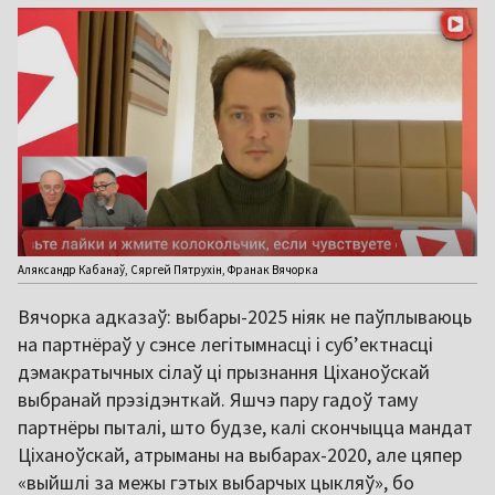
Аляксандр Кабанаў, Сяргей Пятрухін, Франак Вячорка
Вячорка адказаў: выбары-2025 ніяк не паўплываюць
на партнёраў у сэнсе легітымнасці і суб’ектнасці
дэмакратычных сілаў ці прызнання Ціханоўскай
выбранай прэзідэнткай. Яшчэ пару гадоў таму
партнёры пыталі, што будзе, калі скончыцца мандат
Ціханоўскай, атрыманы на выбарах-2020, але цяпер
«выйшлі за межы гэтых выбарчых цыкляў», бо