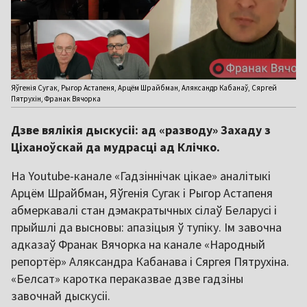
Яўгенія Сугак, Рыгор Астапеня, Арцём Шрайбман, Аляксандр Кабанаў, Сяргей
Пятрухін, Франак Вячорка
Дзве вялікія дыскусіі: ад «разводу» Захаду з
Ціханоўскай да мудрасці ад Клічко.
На Youtube-канале «Гадзіннічак цікае» аналітыкі
Арцём Шрайбман, Яўгенія Сугак і Рыгор Астапеня
абмеркавалі стан дэмакратычных сілаў Беларусі і
прыйшлі да высновы: апазіцыя ў тупіку. Ім завочна
адказаў Франак Вячорка на канале «Народный
репортёр» Аляксандра Кабанава і Сяргея Пятрухіна.
«Белсат» каротка пераказвае дзве гадзіны
завочнай дыскусіі.