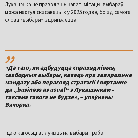
Лукашэнка не праводзіць нават імітацыі выбараў,
можа наогул скасаваць іх у 2025 годзе, бо ад самога
слова «выбары» здрыгваецца.
,,
«Да таго, як адбудуцца справядлівыя,
свабодныя выбары, казаць пра завяршэнне
мандату або перагляд стратэгіі і вяртанне
да „business as usual“ з Лукашэнкам –
таксама такога не будзе», – упэўнены
Вячорка.
Ідэю кагосьці вылучыць на выбары трэба