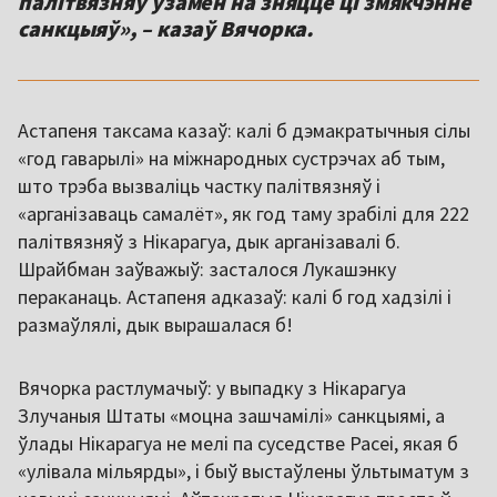
палітвязняў узамен на зняцце ці змякчэнне
санкцыяў», – казаў Вячорка.
Астапеня таксама казаў: калі б дэмакратычныя сілы
«год гаварылі» на міжнародных сустрэчах аб тым,
што трэба вызваліць частку палітвязняў і
«арганізаваць самалёт», як год таму зрабілі для 222
палітвязняў з Нікарагуа, дык арганізавалі б.
Шрайбман заўважыў: засталося Лукашэнку
пераканаць. Астапеня адказаў: калі б год хадзілі і
размаўлялі, дык вырашалася б!
Вячорка растлумачыў: у выпадку з Нікарагуа
Злучаныя Штаты «моцна зашчамілі» санкцыямі, а
ўлады Нікарагуа не мелі па суседстве Расеі, якая б
«улівала мільярды», і быў выстаўлены ўльтыматум з