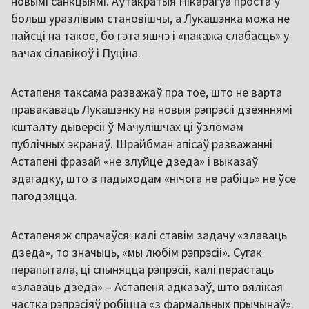
новымі санкцыямі. Аўтакратыя Нікарагуа проста ў
больш уразлівым становішчы, а Лукашэнка можа не
пайсці на такое, бо гэта яшчэ і «пакажа слабасць» у
вачах сілавікоў і Пуціна.
Астапеня таксама разважаў пра тое, што не варта
правакаваць Лукашэнку на новыя рэпрэсіі дзеяннямі
кшталту дыверсіі ў Мачулішчах ці ўзломам
публічных экранаў. Шрайбман апісаў разважанні
Астапені фразай «не злуйце дзеда» і выказаў
здагадку, што з падыходам «нічога не рабіць» не ўсе
пагодзяцца.
Астапеня ж спрачаўся: калі ставім задачу «злаваць
дзеда», то значыць, «мы любім рэпрэсіі». Сугак
перапытала, ці спыняцца рэпрэсіі, калі перастаць
«злаваць дзеда» – Астапеня адказаў, што вялікая
частка рэпрэсіяў робіцца «з фармальных прычынаў».