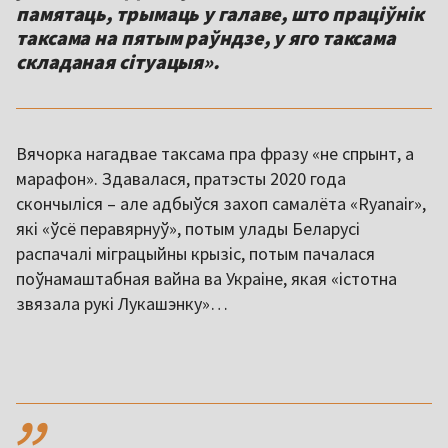
памятаць, трымаць у галаве, што праціўнік
таксама на пятым раўндзе, у яго таксама
складаная сітуацыя».
Вячорка нагадвае таксама пра фразу «не спрынт, а
марафон». Здавалася, пратэсты 2020 года
скончыліся – але адбыўся захоп самалёта «Ryanair»,
які «ўсё перавярнуў», потым улады Беларусі
распачалі міграцыйны крызіс, потым пачалася
поўнамаштабная вайна ва Украіне, якая «істотна
звязала рукі Лукашэнку»…
,,