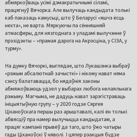
абмяркоўваць усімі дэмакратычнымі сіламі,
працягнуў Вячорка. Але вылучаць кандыдата толькі
каб паказаць камусьці, што ў Беларусі «яшчэ ёсць
нехта», не варта. Мяркуючы па сённяшняй
атмасферы, для нязгоднага з уладамі вылучэнне ў
прэзідэнты – «прамая дарога на Акрэсціна, у СІЗА, у
турму».
На думку Вячоркі, выглядае, што Лукашэнка выбраў
«рэжым абсалютнай зачысткі» і нікому нават няма
сэнсу балатавацца, бо нядаўнія законы
абмяжоўваюць удзел у выбарах любога нелаяльнага
рэжыму. Магчыма, не дадуць нават зарэгістраваць
ініцыятыўную групу – у 2020 годзе Сяргея
Ціханоўскага першы раз арыштавалі, калі ён толькі
абвясціў пра намер вылучыцца кандыдатам, а
працяг кампаніі прывёў да таго, што ўжо чатыры
гады Ціханоўскі ў няволі. І цяпер рэакцыя будзе