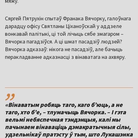
мяжу.
Сяргей Пятрухін спытаў Франака Вячорку, галоўнага
дарадцу офісу Святланы Ціханоўскай у аддзеле
вонкавай палітыкі, ці той лічыць сябе змагаром –
Вячорка пагадзіўся. А ці шмат пасадзіў людзей?
Вячорка адказаў: нікога не пасадзіў, але бачыць
перакладванне адказнасці з вінаватага на ахвяру.
,,
«Вінаватым робяць таго, каго б’юць, а не
таго, хто б’е, – тлумачыць Вячорка. – І гэта
вельмі небяспечная тэндэнцыя, калі мы
пачынаем вінаваціць дэмакратычныя сілы,
удзельнікаў пратэсту ў тым, што Лукашэнка