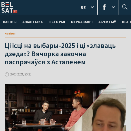
BE
НАВІНЫ
АНАЛІТЫКА
ГІСТОРЫІ
МЕРКАВАННI
АБ'ЕКТЫЎ
ПРАГ
навіны
Ці ісці на выбары-2025 і ці «злаваць
дзеда»? Вячорка завочна
паспрачаўся з Астапенем
06.03.2024, 20:20