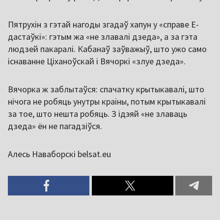
Пятрухін з гэтай нагоды згадаў хапун у «справе Е-
дастаўкі»: гэтым жа «не злавалі дзеда», а за гэта
людзей пакаралі. Кабанаў заўважыў, што ужо само
існаванне Ціханоўскай і Вячоркі «злуе дзеда».
Вячорка ж заблытаўся: спачатку крытыкавалі, што
нічога не робяць унутры краіны, потым крытыкавалі
за тое, што нешта робяць. З ідэяй «не злаваць
дзеда» ён не пагадзіўся.
Алесь Наваборскі belsat.eu