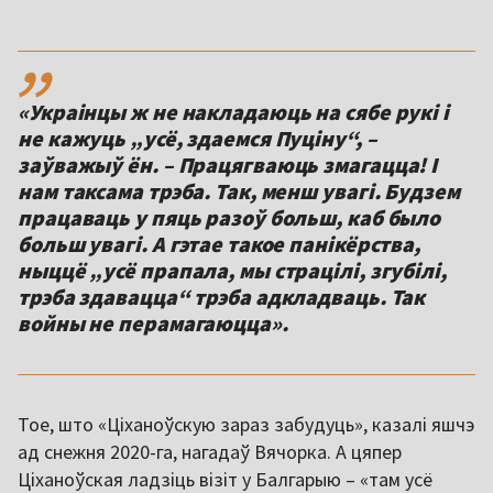
,,
«Украінцы ж не накладаюць на сябе рукі і
не кажуць „усё, здаемся Пуціну“, –
заўважыў ён. – Працягваюць змагацца! І
нам таксама трэба. Так, менш увагі. Будзем
працаваць у пяць разоў больш, каб было
больш увагі. А гэтае такое панікёрства,
ныццё „усё прапала, мы страцілі, згубілі,
трэба здавацца“ трэба адкладваць. Так
войны не перамагаюцца».
Тое, што «Ціханоўскую зараз забудуць», казалі яшчэ
ад снежня 2020-га, нагадаў Вячорка. А цяпер
Ціханоўская ладзіць візіт у Балгарыю – «там усё