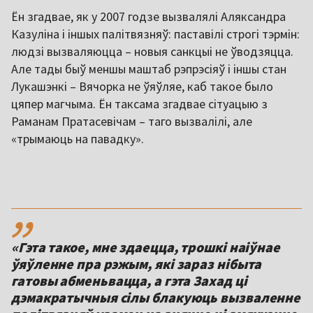
Ён згадвае, як у 2007 годзе вызвалялі Аляксандра
Казуліна і іншых палітвязняў: паставілі строгі тэрмін:
людзі вызваляюцца – новыя санкцыі не ўводзяцца.
Але тады быў меншы маштаб рэпрэсіяў і іншы стан
Лукашэнкі – Вячорка не ўяўляе, каб такое было
цяпер магчыма. Ён таксама згадвае сітуацыю з
Раманам Пратасевічам – таго вызвалілі, але
«трымаюць на павадку».
,,
«Гэта такое, мне здаецца, трошкі наіўнае
ўяўленне пра рэжым, які зараз нібыта
гатовы абменьвацца, а гэта Захад ці
дэмакратычныя сілы блакуюць вызваленне