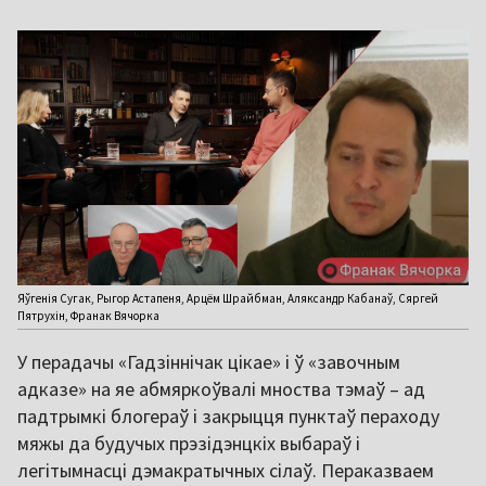
Яўгенія Сугак, Рыгор Астапеня, Арцём Шрайбман, Аляксандр Кабанаў, Сяргей
Пятрухін, Франак Вячорка
У перадачы «Гадзіннічак цікае» і ў «завочным
адказе» на яе абмяркоўвалі мноства тэмаў – ад
падтрымкі блогераў і закрыцця пунктаў пераходу
мяжы да будучых прэзідэнцкіх выбараў і
легітымнасці дэмакратычных сілаў. Пераказваем