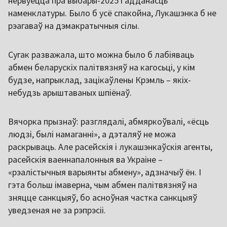
нервуецца пра выбары-2025 і адданасць
наменклатуры. Было б усё спакойна, Лукашэнка б не
рэагаваў на дэмакратычныя сілы.
Сугак разважала, што можна было б лабіяваць
абмен беларускіх палітвязняў на кагосьці, у кім
будзе, напрыклад, зацікаўлены Крэмль – якіх-
небудзь арыштаваных шпіёнаў.
Вячорка прызнаў: разглядалі, абмяркоўвалі, «ёсць
людзі, былі намаганні», а дэталяў не можа
раскрываць. Але расейскія і лукашэнкаўскія агенты,
расейскія ваеннапалонныя ва Украіне –
«рэалістычныя варыянты абмену», адзначыў ён. І
гэта больш імаверна, чым абмен палітвязняў на
зняцце санкцыяў, бо асноўная частка санкцыяў
уведзеная не за рэпрэсіі.