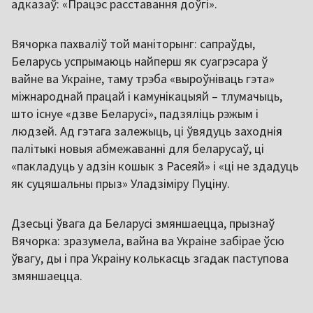
адказаў: «Працэс расставання доўгі».
Вячорка пахваліў той маніторынг: сапраўды,
Беларусь успрымаюць найперш як суагрэсара ў
вайне ва Украіне, таму трэба «выроўніваць гэта»
міжнароднай працай і камунікацыяй – тлумачыць,
што існуе «дзве Беларусі», падзяліць рэжым і
людзей. Ад гэтага залежыць, ці ўвядуць заходнія
палітыкі новыя абмежаванні для беларусаў, ці
«пакладуць у адзін кошык з Расеяй» і «ці не здадуць
як суцяшальны прыз» Уладзіміру Пуціну.
Дзесьці ўвага да Беларусі змяншаецца, прызнаў
Вячорка: зразумела, вайна ва Украіне забірае ўсю
ўвагу, ды і пра Украіну колькасць згадак паступова
змяншаецца.