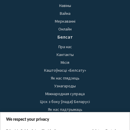
Навіны
Вайна
Меркаванні
Онлайн
Белсат
Пра нас
Кантакты
Місія
Каштоўнасці «Белсату»
Як нас глядзець
Узнагароды
Міжнародная супраца
Ціск з боку ўладаў Беларусі
Як нас падтрымаць
Правілы выкарыстання матэрыялаў
We respect your privacy
Інфармацыя аб адпраўніку