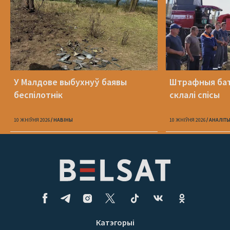
У Малдове выбухнуў баявы
Штрафныя бат
беспілотнік
склалі спісы
10 ЖНІЎНЯ 2026
НАВІНЫ
10 ЖНІЎНЯ 2026
АНАЛІТ
Катэгорыі