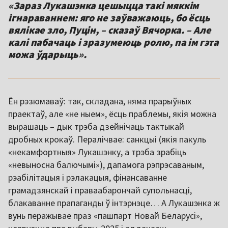
«Зараз Лукашэнка цешыцца такі мяккім
ігнараваннем: яго не заўважаюць, бо ёсць
вялікае зло, Пуцін, – сказаў Вячорка. – Але
калі пабачаць і зразумеюць ролю, па ім гэта
можа ўдарыць».
Ён рэзюмаваў: так, складана, няма прарыўных
праектаў, але «не ныем», ёсць праблемы, якія можна
вырашаць – дык трэба дзейнічаць тактыкай
дробных крокаў. Пералічвае: санкцыі (якія пакуль
«некамфортныя» Лукашэнку, а трэба зрабіць
«невыносна балючымі»), дапамога рэпрэсаваным,
рэабілітацыя і рэлакацыя, фінансаванне
грамадзянскай і праваабарончай супольнасці,
блакаванне прапаганды ў інтэрнэце… А Лукашэнка ж
вунь перажывае праз «пашпарт Новай Беларусі»,