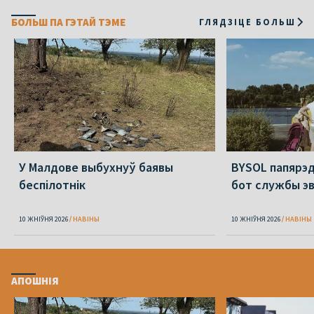
БОЛЬШ ПА ГЭТАЙ ТЭМЕ
ГЛЯДЗІЦЕ БОЛЬШ
У Малдове выбухнуў баявы
BYSOL папярэ
беспілотнік
бот службы э
10 ЖНІЎНЯ 2026
НАВІНЫ
10 ЖНІЎНЯ 2026
НАВІНЫ
АПОШНІЯ