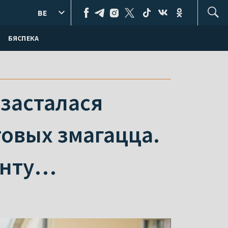
BE
БЯСПЕКА
 засталася
товых змагацца.
анту…