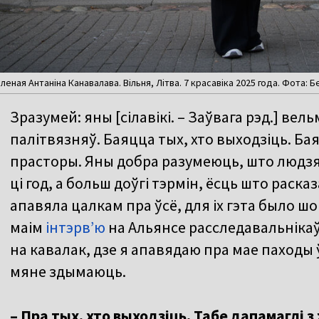
леная Антаніна Канавалава. Вільня, Літва. 7 красавіка 2025 года. Фота: Б
Зразумей: яны [сілавікі. – Заўвага рэд.] вел
палітвязняў. Баяцца тых, хто выходзіць. Б
прасторы. Яны добра разумеюць, што людзям
ці год, а больш доўгі тэрмін, ёсць што расказ
апавяла цалкам пра ўсё, для іх гэта было шо
маім
інтэрвʼю
на Альянсе расследавальнікаў 
на кавалак, дзе я апавядаю пра мае паходы 
мяне здымаюць.
– Пра тых, хто выходзіць. Табе дапамаглі 