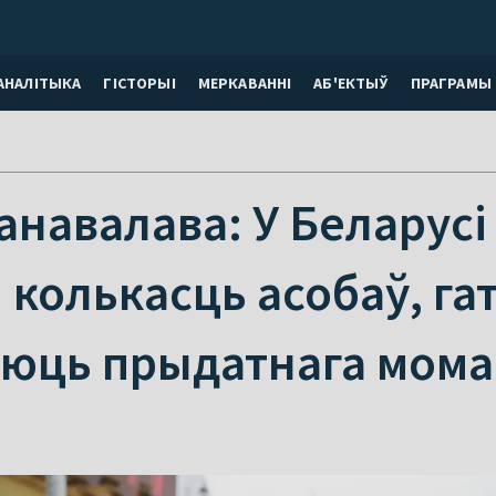
АНАЛІТЫКА
ГІСТОРЫІ
МЕРКАВАННI
АБ'ЕКТЫЎ
ПРАГРАМЫ
анавалава: У Беларусі
 колькасць асобаў, га
аюць прыдатнага мом