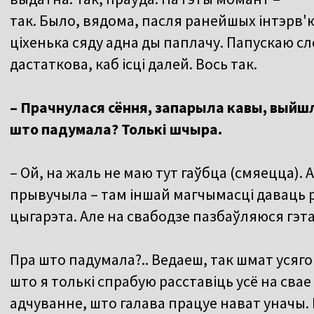
так. Было, вядома, пасля ранейшых інтэрв'ю
ціхенька сяду адна ды паплачу. Папускаю слё
дастаткова, каб ісці далей. Вось так.
– Прачнулася сёння, запарыла кавы, выйшла
што падумала? Толькі шчыра.
– Ой, на жаль не маю тут гаўбца (смяецца). 
прывучыла – там іншай магчымасці даваць р
цыгарэта. Але на свабодзе пазбаўляюся гэта
Пра што падумала?.. Ведаеш, так шмат усяго 
што я толькі спрабую расставіць усё на сва
адчуванне, што галава працуе нават уначы. 