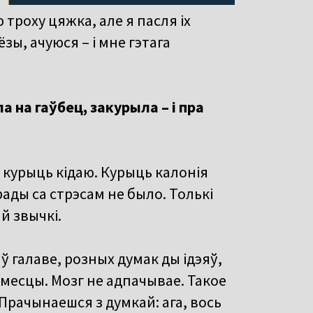
 троху цяжка, але я пасля іх
зы, ачуюся – і мне гэтага
 на гаўбец, закурыла – і пра
А курыць кідаю. Курыць калонія
ады са стрэсам не было. Толькі
й звычкі.
ў галаве, розных думак ды ідэяў,
е месцы. Мозг не адпачывае. Такое
Прачынаешся з думкай: ага, вось