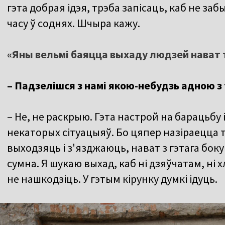
гэта добрая ідэя, трэба запісаць, каб не за
часу ў соднях. Шчыра кажу.
«Яны вельмі баяцца выхаду людзей нават 
– Падзелішся з намі якою-небудзь адною з 
– Не, не раскрыю. Гэта настрой на барацьбу і
некаторых сітуацыяў. Бо цяпер назіраецца 
выходзяць і з'язджаюць, нават з гэтага бок
сумна. Я шукаю выхад, каб ні дзяўчатам, ні 
не нашкодзіць. У гэтым кірунку думкі ідуць.