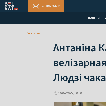
ЖЫВЫ ЭФІР
НАВІНЫ
Гісторыі
Антаніна К
велізарная
Людзі чак
16.04.2025, 10:10