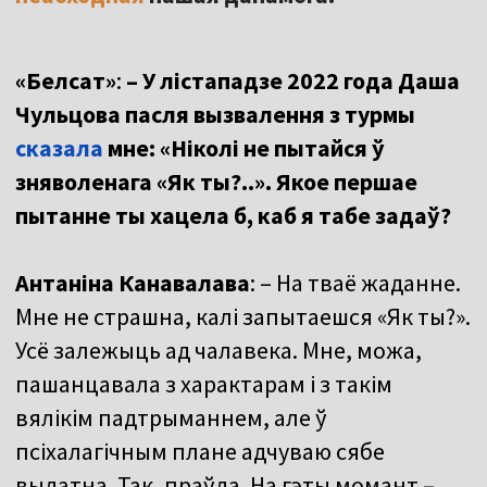
«Белсат»
:
– У лістападзе 2022 года Даша
Чульцова пасля вызвалення з турмы
сказала
мне: «Ніколі не пытайся ў
зняволенага «Як ты?..». Якое першае
пытанне ты хацела б, каб я табе задаў?
Антаніна Канавалава
: – На тваё жаданне.
Мне не страшна, калі запытаешся «Як ты?».
Усё залежыць ад чалавека. Мне, можа,
пашанцавала з характарам і з такім
вялікім падтрыманнем, але ў
псіхалагічным плане адчуваю сябе
выдатна. Так, праўда. На гэты момант –