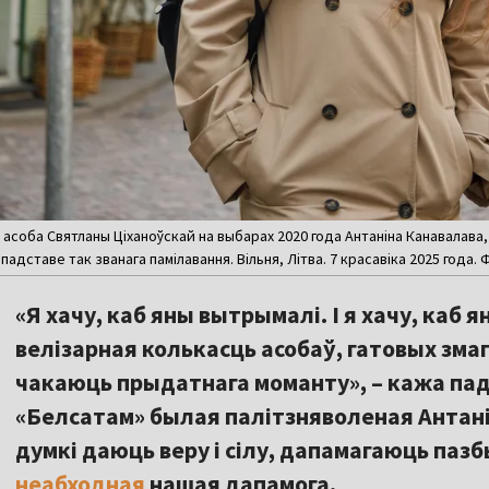
асоба Святланы Ціханоўскай на выбарах 2020 года Антаніна Канавалава, 
падставе так званага памілавання. Вільня, Літва. 7 красавіка 2025 года.
«Я хачу, каб яны вытрымалі. І я хачу, каб 
велізарная колькасць асобаў, гатовых зма
чакаюць прыдатнага моманту», – кажа па
«Белсатам» былая палітзняволеная Антані
думкі даюць веру і сілу, дапамагаюць пазб
неабходная
нашая дапамога.