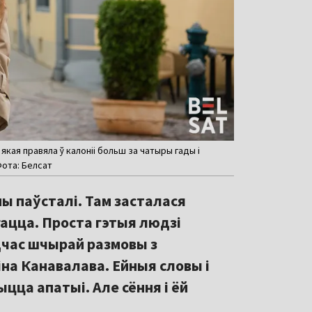
якая правяла ў калоніі больш за чатыры гады і
 Фота: Белсат
яны паўсталі. Там засталася
гацца. Проста гэтыя людзі
дчас шчырай размовы з
на Канавалава. Ейныя словы і
ыцца апатыі. Але сёння і ёй