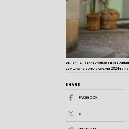
Былая палітзняволеная і давераная 
выйшла на волю ў снежні 2024-га на 
SHARE
FACEBOOK
X