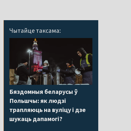
Чытайце таксама:
Бяздомныя беларусы ў
Польшчы: як людзі
трапляюць на вуліцу і дзе
шукаць дапамогі?