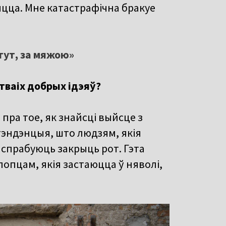
быцца. Мне катастрафічна бракуе
тут, за мяжою»
тваіх добрых ідэяў?
 пра тое, як знайсці выйсце з
тэндэнцыя, што людзям, якія
у спрабуюць закрыць рот. Гэта
хлопцам, якія застаюцца ў няволі,