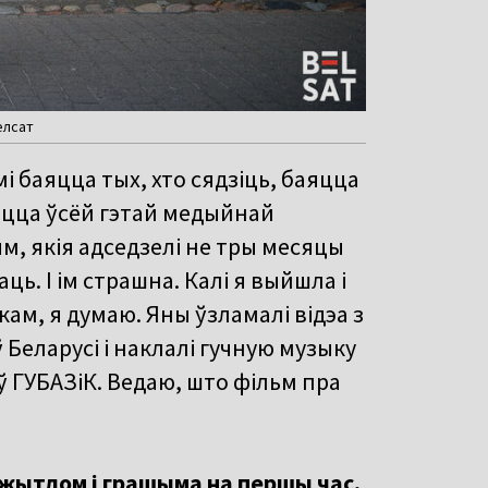
елсат
ьмі баяцца тых, хто сядзіць, баяцца
аяцца ўсёй гэтай медыйнай
, якія адседзелі не тры месяцы
аць. І ім страшна. Калі я выйшла і
кам, я думаю. Яны ўзламалі відэа з
Беларусі і наклалі гучную музыку
ў ГУБАЗіК. Ведаю, што фільм пра
з жытлом і грашыма на першы час,