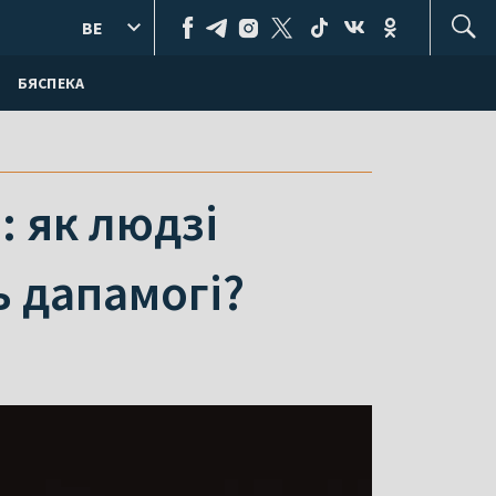
BE
БЯСПЕКА
 як людзі
ь дапамогі?