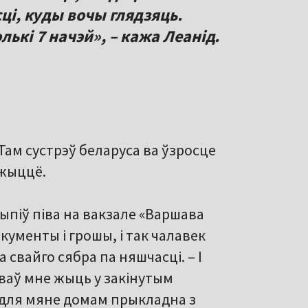
сці, куды вочы глядзяць.
ькі 7 начэй», – кажа Леанід.
Там сустрэў беларуса ва ўзросце
 жыццё.
ыпіў піва на вакзале «Варшава
акументы і грошы, і так чалавек
 свайго сябра па няшчасці. – І
аваў мне жыць у закінутым
ў для мяне домам прыкладна з