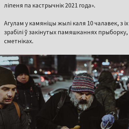
ліпеня па кастрычнік 2021 года».
Агулам у камяніцы жылі каля 10 чалавек, з 
зрабілі ў закінутых памяшканнях прыборку,
сметніках.