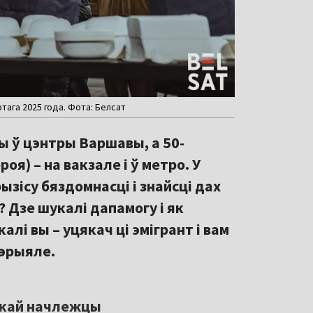
тага 2025 года. Фота: Белсат
ы ў цэнтры Варшавы, а 50-
оя) – на вакзале і ў метро. У
зісу бяздомнасці і знайсці дах
? Дзе шукалі дапамогу і як
алі вы – уцякач ці эмігрант і вам
эрыяле.
скай начлежцы