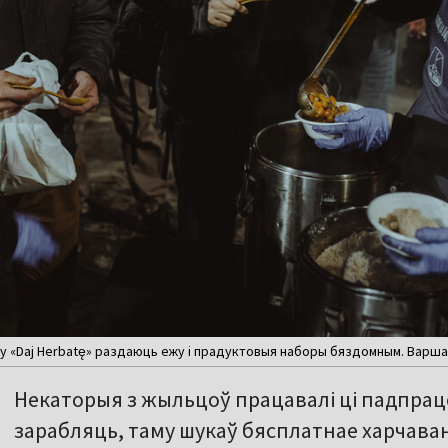
 «Daj Herbatę» раздаюць ежу і прадуктовыя наборы бяздомным. Варшав
Некаторыя з жыльцоў працавалі ці падпрацо
зарабляць, таму шукаў бясплатнае харчаван