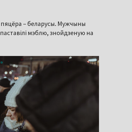
іх пяцёра – беларусы. Мужчыны
 паставілі мэблю, знойдзеную на