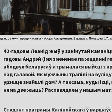
аздаюць ежу і прадуктовыя наборы бяздомным. Варшава, Польшча. 17 лю
42-гадовы Леанід жыў у закінутай камяніц
гадовы Андрэй (імя змененае па жаданні гер
абодвух беларусаў атрымалася выйсці з кры
над галавой. Як мужчыны трапілі на вуліцу
урэшце знайшлі дом? А таксама, куды ісці, к
няма дзе жыць? Распавядаем у нашым мат
Студэнт праграмы Каліноўскага ў варшаў