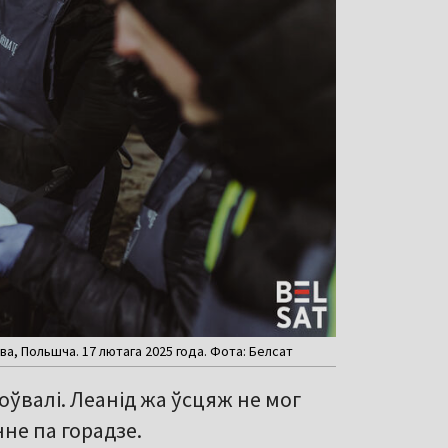
а, Польшча. 17 лютага 2025 года. Фота: Белсат
ўвалі. Леанід жа ўсцяж не мог
не па горадзе.