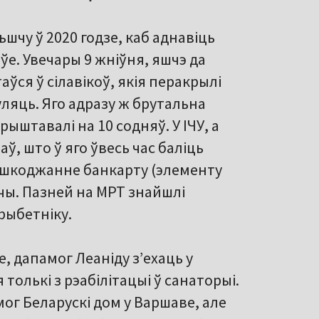
шчу ў 2020 годзе, каб аднавіць
е. Увечары 9 жніўня, яшчэ да
ўся ў сілавікоў, якія перакрылі
уляць. Яго адразу ж брутальна
ыштавалі на 10 содняў. У ІЧУ, а
, што ў яго ўвесь час баліць
 пашкоджанне банкарту (элементу
ячы. Пазней на МРТ знайшлі
рыбетніку.
е, дапамог Леаніду з’ехаць у
толькі з рэабілітацыі ў санаторыі.
ог Беларускі дом у Варшаве, але