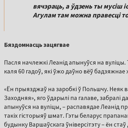
вячэраць, а ўдзень ты мусіш і
Агулам там можна правесці тол
Бяздомнасць зацягвае
Пасля начлежкі Леанід апынуўся на вуліцы. 
каля 60 гадоў, які ўжо даўно вёў бадзяжнае
«Ён прыязджаў на заробкі ў Польшчу. Неяк в
Заходняя», яго ўдарылі па галаве, забралі д
апынуўся на вуліцы, – распавядае Леанід пра
такіх гісторыяў шмат. Гэты беларус прапан
будынку Варшаўскага ўніверсітэту – ён ста