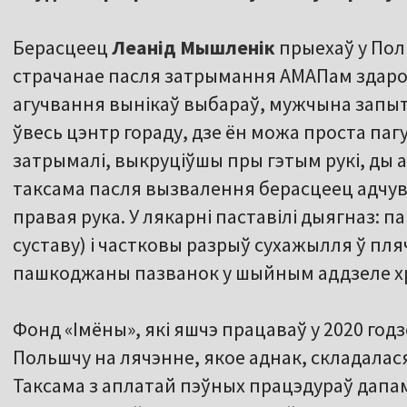
Берасцеец
Леанід Мышленік
прыехаў у Поль
страчанае пасля затрымання АМАПам здароў
агучвання вынікаў выбараў, мужчына запыта
ўвесь цэнтр гораду, дзе ён можа проста паг
затрымалі, выкруціўшы пры гэтым рукі, ды ар
таксама пасля вызвалення берасцеец адчуваў
правая рука. У лякарні паставілі дыягназ:
суставу) і частковы разрыў сухажылля ў пл
пашкоджаны пазванок у шыйным аддзеле х
Фонд «Імёны», які яшчэ працаваў у 2020 годз
Польшчу на лячэнне, якое аднак, складалася 
Таксама з аплатай пэўных працэдураў дапам