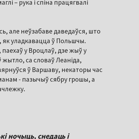
глі – рука і спіна працягвалі
ь, але неўзабаве даведаўся, што
, як уладкавацца ў Польшчы.
 паехаў у Вроцлаў, дзе жыў у
 жытло, са словаў Леаніда,
вярнуўся ў Варшаву, некаторы час
дманам - пазычыў сябру грошы, а
начлежку.
кі ночыць, снедаць і