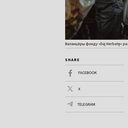
Валанцёры фонду «Daj Herbatę» р
SHARE
FACEBOOK
X
TELEGRAM