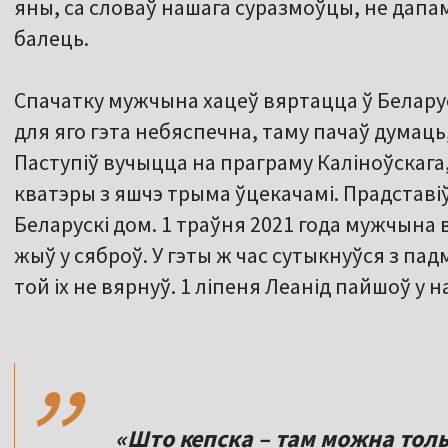
яны, са словаў нашага суразмоўцы, не дапама
балець.
Спачатку мужчына хацеў вяртацца ў Беларус
для яго гэта небяспечна, таму пачаў думаць
Паступіў вучыцца на праграму Каліноўскага,
кватэры з яшчэ трыма ўцекачамі. Прадставіў
Беларускі дом. 1 траўня 2021 года мужчына 
жыў у сяброў. У гэты ж час сутыкнуўся з па
той іх не вярнуў. 1 ліпеня Леанід пайшоў у 
,,
«Што кепска – там можна толь