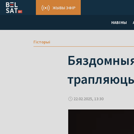
ЖЫВЫ ЭФІР
НАВІНЫ
Гісторыі
Бяздомныя
трапляюць 
22.02.2025, 13:30