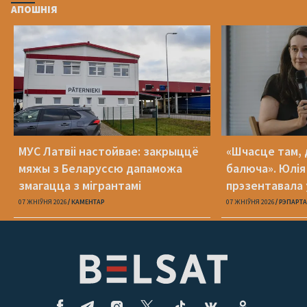
АПОШНІЯ
МУС Латвіі настойвае: закрыццё
«Шчасце там, 
мяжы з Беларуссю дапаможа
балюча». Юлія
змагацца з мігрантамі
прэзентавала 
«Пока я искал
07 ЖНІЎНЯ 2026
КАМЕНТАР
07 ЖНІЎНЯ 2026
РЭПАРТ