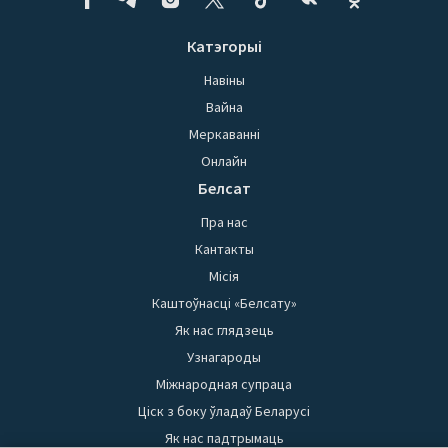
Катэгорыі
Навіны
Вайна
Меркаванні
Онлайн
Белсат
Пра нас
Кантакты
Місія
Каштоўнасці «Белсату»
Як нас глядзець
Узнагароды
Міжнародная супраца
Ціск з боку ўладаў Беларусі
Як нас падтрымаць