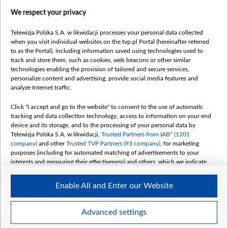
Правілы выкарыстання матэрыялаў
We respect your privacy
Інфармацыя аб адпраўніку
Telewizja Polska S.A. w likwidacji processes your personal data collected
Бяспека
when you visit individual websites on the tvp.pl Portal (hereinafter referred
Youtube
to as the Portal), including information saved using technologies used to
track and store them, such as cookies, web beacons or other similar
Белсат news
technologies enabling the provision of tailored and secure services,
personalize content and advertising, provide social media features and
Белсат Shorts
analyze Internet traffic.
Белсат Life
Click "I accept and go to the website" to consent to the use of automatic
Жэстачайшы мульт
tracking and data collection technology, access to information on your end
Belsat English
device and its storage, and to the processing of your personal data by
Telewizja Polska S.A. w likwidacji,
Trusted Partners from IAB* (1201
Biełsat PL
company)
and other
Trusted TVP Partners (93 company)
, for marketing
Белсат Now
purposes (including for automated matching of advertisements to your
interests and measuring their effectiveness) and others, which we indicate
Белсат History
below.
Белсат Music
Enable All and Enter our Website
The purposes of processing your data by TVP S.A. w likwidacji are as
Белсат Doc
follows:
My consents
Store and/or access information on a device
Advanced settings
Use limited data to select advertising
Create profiles for personalised advertising