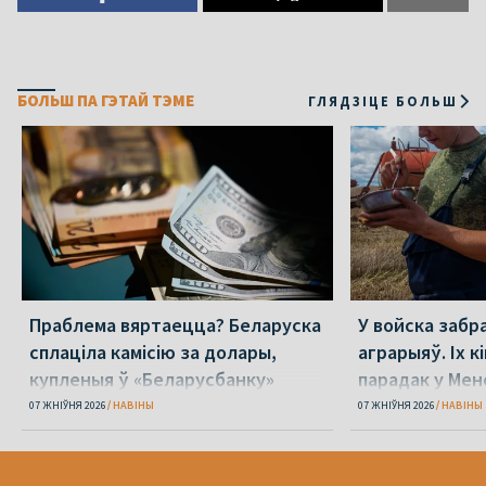
БОЛЬШ ПА ГЭТАЙ ТЭМЕ
ГЛЯДЗІЦЕ БОЛЬШ
Праблема вяртаецца? Беларуска
У войска забр
сплаціла камісію за долары,
аграрыяў. Іх к
купленыя ў «Беларусбанку»
парадак у Мен
07 ЖНІЎНЯ 2026
НАВІНЫ
07 ЖНІЎНЯ 2026
НАВІНЫ