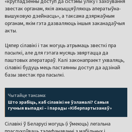
«кругладзённы доступ да сістэмы ўліку і захоўвання
звестак органам, якія ажыццяўляюць аператыўна-
вышуковую дзейнасць», а таксама дзяржаўным
органам, якім гэта дазваляюць іншыя заканадаўчыя
акты.
Цяпер сілавікі і так могуць атрымаць звесткі пра
пасылкі, але для гэтага мусяць звяртацца да
паштовых аператараў. Калі законапраект ухваляць,
сілавікі будуць мець пастаянны доступ да адзінай
базы звестак пра пасылкі.
Чытайце таксама:
Што зрабіць, каб сілавікі не ўзламалі? Самыя
гучныя выпадкі – і парады «Кіберпартызанаў»
Сілавікі ў Беларусі могуць (і ўмеюць) легальна
праслухоўваць тэлефанаванні з мабільных і