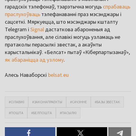
гарадскіх тэлефонаў, тэарэтычна могуць
спрабаваць
праслухоўваць
тэлефанаванні праз мэсэнджары і
сацсеткі. Мяркуецца, што мэсэнджары кшталту
Telegram і
Signal
дастаткова абароненыя ад
праслухоўвання, але сілавікі могуць узламаць не
пратаколы перасылкі звестак, а акаўнты
карыстальнікаў. «Белсат» пытаў «Кіберпартызанаў»,
як абараніцца ад узлому
.
Алесь Наваборскі
belsat.eu
#СІЛАВІКІ
#ЗАКОНАПРАЕКТЫ
#САЧЭННЕ
#БАЗЫ ЗВЕСТАК
#ПОШТА
#БЕЛПОШТА
#ПАСЫЛКІ