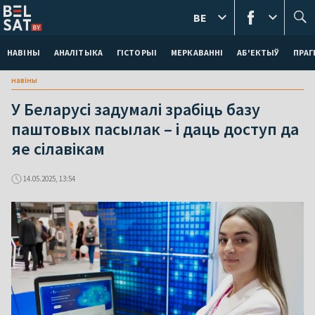
BE
НАВІНЫ
АНАЛІТЫКА
ГІСТОРЫІ
МЕРКАВАННI
АБ'ЕКТЫЎ
ПРАГ
навіны
У Беларусі задумалі зрабіць базу
паштовых пасылак – і даць доступ да
яе сілавікам
14.05.2025, 13:54