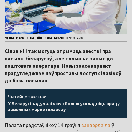
Здымак мае ілюстрацыйны характар. Фота: Belpost.by
Сілавікі і так могуць атрымаць звесткі пра
пасылкі беларусаў, але толькі на запыт да
паштовага аператара. Новы законапраект
прадугледжвае наўпроставы доступ сілавікоў
да базы пасылак.
Чытайце таксама:
У Беларусі задумалі яшчэ больш ускладніць працу
замежных маркетплэйсаў
Палата прадстаўнікоў 14 траўня
зацвердзіла
ў