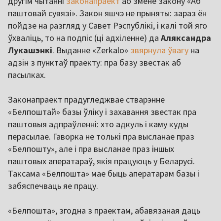
другім чытанні
законапраект
аб змене закону «Аб
паштовай сувязі». Закон яшчэ не прыняты: зараз ён
пойдзе на разгляд у Савет Рэспублікі, і калі той яго
ўхваліць, то на подпіс (ці адхіленне) да
Аляксандра
Лукашэнкі
. Выданне «Zerkalo»
звярнула ўвагу
на
адзін з пунктаў праекту: пра базу звестак аб
пасылках.
Законапраект прадугледжвае стварэнне
«Белпоштай» базы ўліку і захавання звестак пра
паштовыя адпраўленні: хто адкуль і каму куды
перасылае. Гаворка не толькі пра высланае праз
«Белпошту», але і пра высланае праз іншых
паштовых аператараў, якія працуюць у Беларусі.
Таксама «Белпошта» мае быць аператарам базы і
забяспечваць яе працу.
«Белпошта», згодна з праектам, абавязаная даць