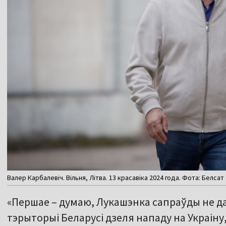
Валер Карбалевіч. Вільня, Літва. 13 красавіка 2024 года. Фота: Белсат
«Першае – думаю, Лукашэнка сапраўды не д
тэрыторыі Беларусі дзеля нападу на Украіну,