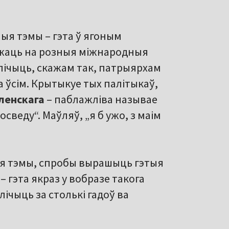
ныя тэмы – гэта ў ягоным
ажаць на розныя міжнародныя
лічыць, скажам так, патрыярхам
а ўсім. Крытыкуе тых палітыкаў,
ленскага
– паблажліва называе
осведу“. Маўляў, „я б ужо, з маім
ныя тэмы, спробы вырашыць гэтыя
 гэта якраз у вобразе такога
лічыць за столькі гадоў ва