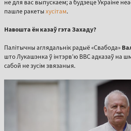
не для вас выпускаем; а будзеце Украіне н
пашле ракеты
хусітам
.
Навошта ён казаў гэта Захаду?
Палітычны аглядальнік радыё «Свабода»
Ва
што Лукашэнка ў інтэрв’ю BBC адказаў на шм
сабой не зусім звязаныя.