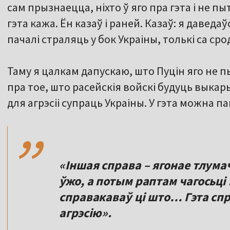
сам прызнаецца, ніхто ў яго пра гэта і не п
гэта кажа. Ён казаў і раней. Казаў: я даведа
пачалі страляць у бок Украіны, толькі са ср
Таму я цалкам дапускаю, што Пуцін яго не пы
пра тое, што расейскія войскі будуць выка
,,
для агрэсіі супраць Украіны. У гэта можна п
«Іншая справа – ягонае тлума
ўжо, а потым раптам чагосьці 
справакаваў ці што… Гэта сп
агрэсію».