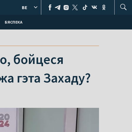
BE
БЯСПЕКА
то, бойцеся
а гэта Захаду?