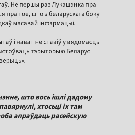
ытаў. Не першы раз Лукашэнка пра
ўся пра тое, што з беларускага боку
одкаў масавай інфармацыі.
таў і нават не ставіў у вядомасць
рыстоўваць тэрыторыю Беларусі
аверыць».
чэнне, што вось ішлі дадому
павярнулі, хтосьці іх там
роба апраўдаць расейскую