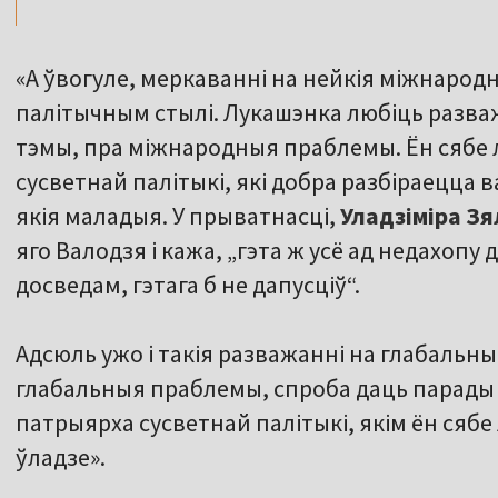
«А ўвогуле, меркаванні на нейкія міжнарод
палітычным стылі. Лукашэнка любіць разв
тэмы, пра міжнародныя праблемы. Ён сябе 
сусветнай палітыкі, які добра разбіраецца в
якія маладыя. У прыватнасці,
Уладзіміра Зя
яго Валодзя і кажа, „гэта ж усё ад недахопу д
досведам, гэтага б не дапусціў“.
Адсюль ужо і такія разважанні на глабаль
глабальныя праблемы, спроба даць парады –
патрыярха сусветнай палітыкі, якім ён сябе 
ўладзе».