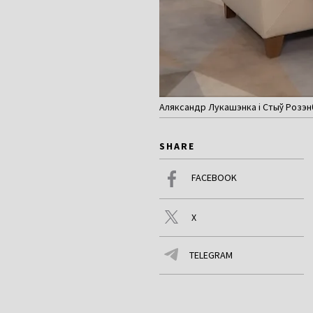
Аляксандр Лукашэнка і Стыў Розэнбэ
SHARE
FACEBOOK
X
TELEGRAM