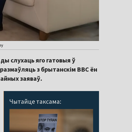
by
ды слухаць яго гатовыя ў
размаўляць з брытанскім BBC ён
чайных заяваў.
Чытайце таксама: