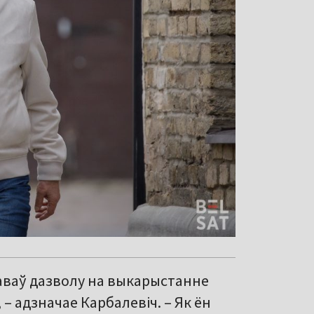
аваў дазволу на выкарыстанне
 – адзначае Карбалевіч. – Як ён