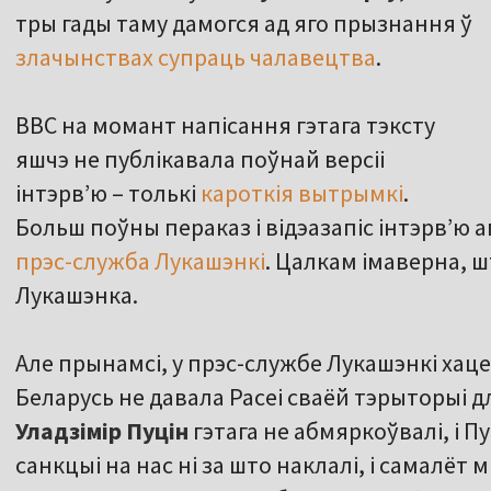
тры гады таму дамогся ад яго прызнання ў
злачынствах супраць чалавецтва
.
BBC на момант напісання гэтага тэксту
яшчэ не публікавала поўнай версіі
інтэрв’ю – толькі
кароткія вытрымкі
.
Больш поўны пераказ і відэазапіс інтэрв’ю 
прэс-служба Лукашэнкі
. Цалкам імаверна, ш
Лукашэнка.
Але прынамсі, у прэс-службе Лукашэнкі хацел
Беларусь не давала Расеі сваёй тэрыторыі дл
Уладзімір Пуцін
гэтага не абмяркоўвалі, і П
санкцыі на нас ні за што наклалі, і самалёт 