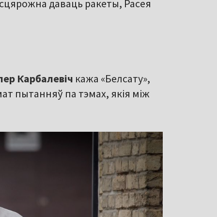
еасцярожна даваць ракеты, Расея
лер Карбалевіч
кажа «Белсату»,
ат пытанняў па тэмах, якія між