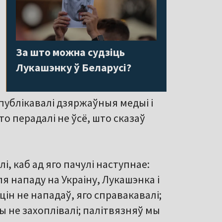
За што можна судзіць
Лукашэнку ў Беларусі?
апублікавалі дзяржаўныя медыі і
то перадалі не ўсё, што сказаў
і, каб ад яго пачулі наступнае:
я нападу на Украіну, Лукашэнка і
уцін не нападаў, яго справакавалі;
мы не захоплівалі; палітвязняў мы