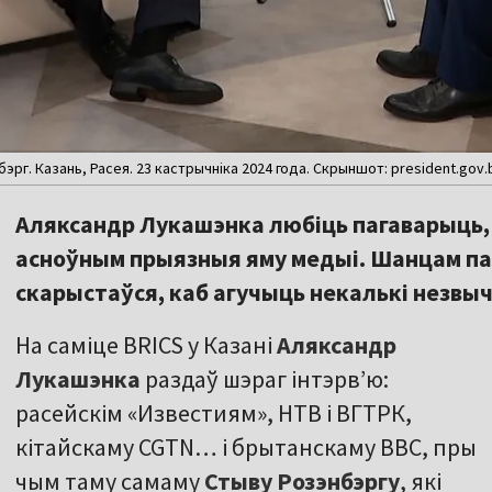
рг. Казань, Расея. 23 кастрычніка 2024 года. Скрыншот: president.gov.
Аляксандр Лукашэнка любіць пагаварыць, 
асноўным прыязныя яму медыі. Шанцам па
скарыстаўся, каб агучыць некалькі незвы
На саміце BRICS у Казані
Аляксандр
Лукашэнка
раздаў шэраг інтэрв’ю:
расейскім «Известиям», НТВ і ВГТРК,
кітайскаму CGTN… і брытанскаму BBC, пры
чым таму самаму
Стыву Розэнбэргу
, які