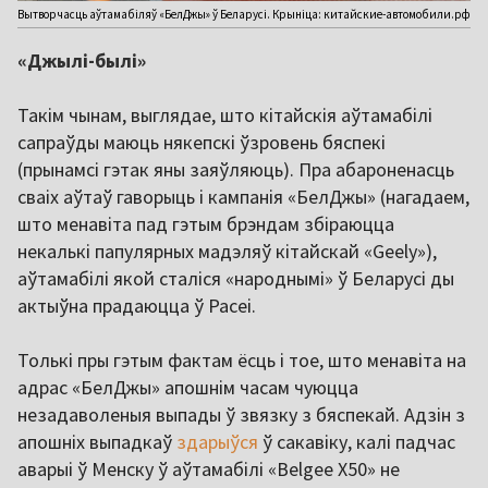
Вытворчасць аўтамабіляў «БелДжы» ў Беларусі. Крыніца: китайские-автомобили.рф
«Джылі-былі»
Такім чынам, выглядае, што кітайскія аўтамабілі
сапраўды маюць някепскі ўзровень бяспекі
(прынамсі гэтак яны заяўляюць). Пра абароненасць
сваіх аўтаў гаворыць і кампанія «БелДжы» (нагадаем,
што менавіта пад гэтым брэндам збіраюцца
некалькі папулярных мадэляў кітайскай «Geely»),
аўтамабілі якой сталіся «народнымі» ў Беларусі ды
актыўна прадаюцца ў Расеі.
Толькі пры гэтым фактам ёсць і тое, што менавіта на
адрас «БелДжы» апошнім часам чуюцца
незадаволеныя выпады ў звязку з бяспекай. Адзін з
апошніх выпадкаў
здарыўся
ў сакавіку, калі падчас
аварыі ў Менску ў аўтамабілі «Belgee X50» не