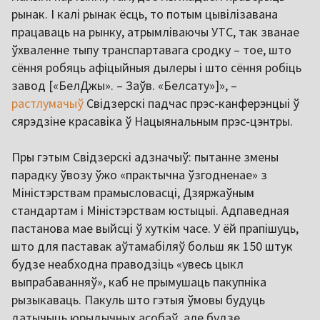
рынак. І калі рынак ёсць, то потым цывілізавана
працаваць на рынку, атрымліваючы УТС, так званае
ўхваленне тыпу транспартавага сродку – тое, што
сёння робяць афіцыйныя дылеры і што сёння робіць
завод [«БелДжы». – Заўв. «Белсату»]», –
растлумачыў
Свідзерскі падчас прэс-канферэнцыі ў
сярэдзіне красавіка ў Нацыянальным прэс-цэнтры.
Пры гэтым Свідзерскі адзначыў: пытанне змены
парадку ўвозу ўжо «практычна ўзгодненае» з
Міністэрствам прамысловасці, Дзяржаўным
стандартам і Міністэрствам юстыцыі. Адпаведная
пастанова мае выйсці ў хуткім часе. У ёй прапішуць,
што для паставак аўтамабіляў больш як 150 штук
будзе неабходна праводзіць «увесь цыкл
выпрабаванняў», каб не прымушаць пакупніка
рызыкаваць. Пакуль што гэтыя ўмовы будуць
датычыць юрыдычных асобаў, але будзе