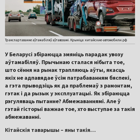
Транспартаванне аўтамабіляў аўтавозамі. Крыніца: китайские-автомобили.рф
У Беларусі збіраюцца змяніць парадак увозу
аўтамабіляў. Прычынаю сталася нібыта тое,
што сёння на рынак трапляюць аўты, якасць
якіх не адпавядае ўсім патрабаванням бяспекі,
а гэта прыводзіць як да праблемаў з рамонтам,
гэтак і да рызык у эксплуатацыі. Як збіраюцца
рэгуляваць пытанне? Абмежаваннямі. Але ў
гэтай гісторыі важнае тое, хто выступае за такія
абмежаванні.
Кітайскія таварышы – яны такія…