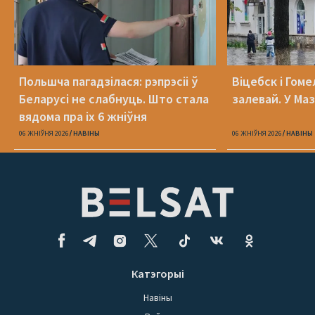
Польшча пагадзілася: рэпрэсіі ў
Віцебск і Гоме
Беларусі не слабнуць. Што стала
залевай. У Ма
вядома пра іх 6 жніўня
06 ЖНІЎНЯ 2026
НАВІНЫ
06 ЖНІЎНЯ 2026
НАВІНЫ
Катэгорыі
Навіны