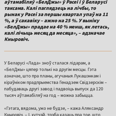
аўтамабіляў «БелДжы» ў Расеі і ў Беларусі
таксама. Калі паглядзець на лічбы, то
рынак у Расеі за першы квартал упаў на 11
%, а ў сакавіку – ажно на 25 %. У выніку
«БелДжы» прадае на 40 % менш, як летась,
калі лічыць месяц да месяца», – адзначае
Кныровіч.
У Беларусі «Лада» зноў сталася лідарам, а
«БелДжы» цяпер толькі на другім месцы. Гэта
азначае, што пра планы, агучаныя Лукашэнкам і
кіраўніком прадпрыемства Генадзем Свідзерскім –
пабудаваць другі завод і падвоіць выпуск да 120
тысяч аўтамабіляў на год – можна забыцца.
«Гэтага, вядома, ужо не будзе, – кажа Аляксандр
Кныровіч. – І, хутчэй, трэба казаць пра тое, што