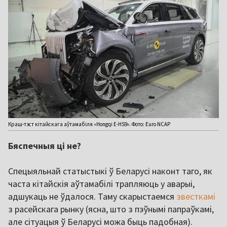
Краш-тэст кітайскага аўтамабіля «Hongqi E-HS9». Фото: Euro NCAP
Бяспечныя ці не?
Спецыяльнай статыстыкі ў Беларусі наконт таго, як
часта кітайскія аўтамабілі трапляюць у аварыі,
адшукаць не ўдалося. Таму скарыстаемся
звесткамі
з расейскага рынку (ясна, што з пэўнымі папраўкамі,
але сітуацыя ў Беларусі можа быць падобная).