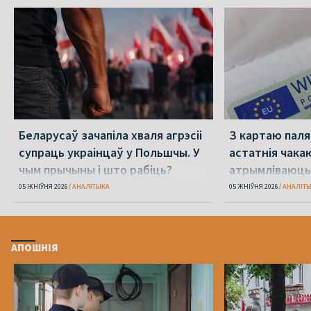
Беларусаў зачапіла хваля агрэсіі
З картаю паляк
супраць украінцаў у Польшчы. У
астатнія чака
чым прычыны і што рабіць?
атрымліваюць 
05 ЖНІЎНЯ 2026
АНАЛІТЫКА
05 ЖНІЎНЯ 2026
АНАЛІТ
АПОШНІЯ