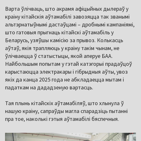
Варта ўлічваць, што акрамя афіцыйных дылераў у
краіну кітайскія аўтамабілі завозяцца так званымі
альтэрнатыўнымі дастаўцамі – дробнымі кампаніямі,
што гатовыя прыгнаць кітайскі аўтамабіль у
Беларусь, узяўшы камісію за прывоз. Колькасць
аўтаў, якія трапляюць у краіну такім чынам, не
ўлічваецца ў статыстыцы, якой аперуе БАА.
Найбольшым попытам у гэтай катэгорыі прадаўцоў
карыстаюцца электракары і гібрыдныя аўты, увоз
якіх да канца 2025 года не абкладаецца мытам і
падаткам на дададзеную вартасць.
Тая плынь кітайскіх аўтамабіляў, што хлынула ў
нашую краіну, сапраўды магла спарадзіць пытанні
пра тое, наколькі гэтыя аўтамабілі бяспечныя.