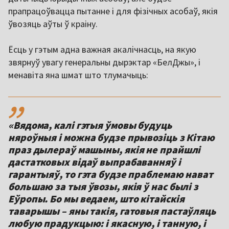
прапрацоўвацца пытанне і для фізічных асобаў, якія
ўвозяць аўты ў краіну.
Ёсць у гэтым адна важная акалічнасць, на якую
звярнуў увагу генеральны дырэктар «БелДжы», і
менавіта яна шмат што тлумачыць:
,,
«Вядома, калі гэтыя ўмовы будуць
няроўныя і можна будзе прывозіць з Кітаю
праз дылераў машыны, якія не прайшлі
дастатковых відаў выпрабаванняў і
гарантыяў, то гэта будзе праблемаю нават
большаю за тыя ўвозы, якія ў нас былі з
Еўропы. Бо мы ведаем, што кітайскія
таварышы – яны такія, гатовыя пастаўляць
любую прадукцыю: і якасную, і танную, і