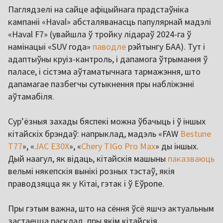
Паглядзелі на сайце афіцыйнага прадстаўніка
кампаніі «Haval» абсталяванасць папулярнай мадэлі
«Haval F7» (увайшла ў тройку лідараў 2024-га ў
намінацыі «SUV года»
паводле
рэйтынгу БАА). Тут і
адаптыўны круіз-кантроль, і дапамога ўтрымання ў
паласе, і сістэма аўтаматычнага тармажэння, што
дапамагае пазбегчы сутыкнення пры набліжэнні
аўтамабіля.
Сур’ёзныя захады бяспекі можна ўбачыць і ў іншых
кітайскіх брэндаў: напрыклад, мадэль «FAW
Bestune
T77
», «
JAC E30X
», «
Chery TIGo Pro Max
» ды іншых.
Дый наагул, як відаць, кітайскія машыны
паказваюць
вельмі някепскія вынікі розных тэстаў, якія
праводзяцца як у Кітаі, гэтак і ў Еўропе.
Пры гэтым важна, што на сёння ўсё яшчэ актуальным
застаецца расклад, пры якім кітайскія