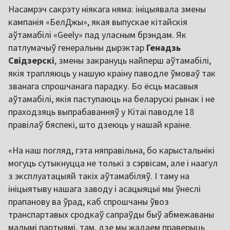
Насамрэч сакрэту ніякага няма: ініцыявала змены
кампанія «БелДжы», якая выпускае кітайскія
аўтамабілі «Geely» пад уласным брэндам. Як
патлумачыў генеральны дырэктар
Генадзь
Свідзерскі
, змены закрануць найперш аўтамабілі,
якія трапляюць у нашую краіну паводле ўмоваў так
званага спрошчанага парадку. Бо ёсць масавыя
аўтамабілі, якія паступаюць на беларускі рынак і не
праходзяць выпрабаванняў у Кітаі паводле 18
правілаў бяспекі, што дзеюць у нашай краіне.
«На наш погляд, гэта няправільна, бо карыстальнікі
могуць сутыкнуцца не толькі з сэрвісам, але і наагул
з эксплуатацыяй такіх аўтамабіляў. І таму на
ініцыятыву нашага заводу і асацыяцыі мы ўнеслі
прапанову ва ўрад, каб спрошчаны ўвоз
транспартавых сродкаў сапраўды быў абмежаваны
малымі партыямі, там, дзе мы жадаем праверыць