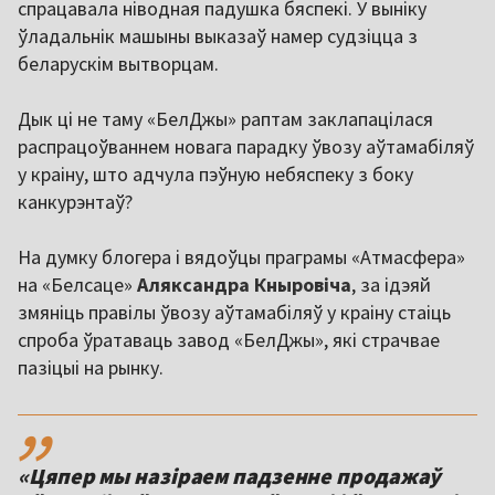
спрацавала ніводная падушка бяспекі. У выніку
ўладальнік машыны выказаў намер судзіцца з
беларускім вытворцам.
Дык ці не таму «БелДжы» раптам заклапацілася
распрацоўваннем новага парадку ўвозу аўтамабіляў
у краіну, што адчула пэўную небяспеку з боку
канкурэнтаў?
На думку блогера і вядоўцы праграмы «Атмасфера»
на «Белсаце»
Аляксандра Кныровіча
, за ідэяй
змяніць правілы ўвозу аўтамабіляў у краіну стаіць
спроба ўратаваць завод «БелДжы», які страчвае
пазіцыі на рынку.
,,
«Цяпер мы назіраем падзенне продажаў