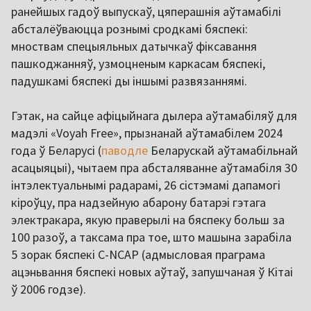
ранейшых гадоў выпускаў, цяперашнія аўтамабілі
абсталёўваюцца рознымі сродкамі бяспекі:
мноствам спецыяльных датычкаў фіксавання
пашкоджанняў, узмоцненым каркасам бяспекі,
падушкамі бяспекі ды іншымі развязаннямі.
Гэтак, на сайце афіцыйнага дылера аўтамабіляў для
мадэлі «Voyah Free», прызнанай аўтамабілем 2024
года ў Беларусі (
паводле
Беларускай аўтамабільнай
асацыяцыі), чытаем пра абсталяванне аўтамабіля 30
інтэлектуальнымі радарамі, 26 сістэмамі дапамогі
кіроўцу, пра надзейную абарону батарэі гэтага
электракара, якую праверылі на бяспеку больш за
100 разоў, а таксама пра тое, што машына зарабіла
5 зорак бяспекі C-NCAP (адмысловая праграма
ацэньвання бяспекі новых аўтаў, запушчаная ў Кітаі
ў 2006 годзе).