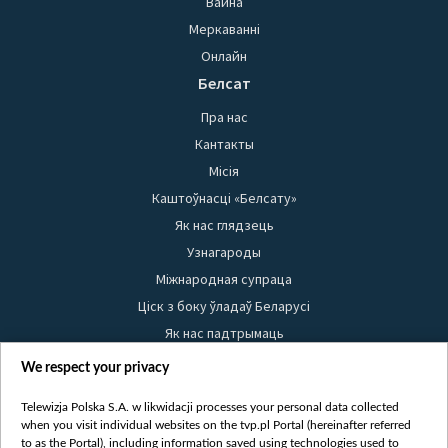
Вайна
Меркаванні
Онлайн
Белсат
Пра нас
Кантакты
Місія
Каштоўнасці «Белсату»
Як нас глядзець
Узнагароды
Міжнародная супраца
Ціск з боку ўладаў Беларусі
Як нас падтрымаць
Правілы выкарыстання матэрыялаў
We respect your privacy
Інфармацыя аб адпраўніку
Telewizja Polska S.A. w likwidacji processes your personal data collected
Бяспека
when you visit individual websites on the tvp.pl Portal (hereinafter referred
Youtube
to as the Portal), including information saved using technologies used to