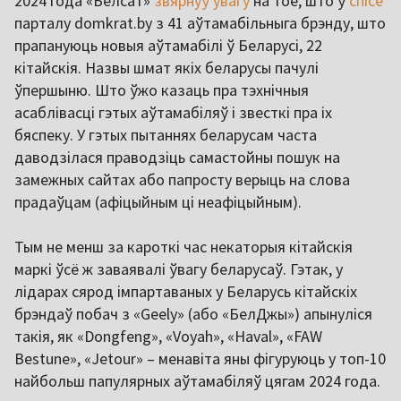
2024 года «Белсат»
звярнуў увагу
на тое, што ў
спісе
парталу domkrat.by з 41 аўтамабільныга брэнду, што
прапануюць новыя аўтамабілі ў Беларусі, 22
кітайскія. Назвы шмат якіх беларусы пачулі
ўпершыню. Што ўжо казаць пра тэхнічныя
асаблівасці гэтых аўтамабіляў і звесткі пра іх
бяспеку. У гэтых пытаннях беларусам часта
даводзілася праводзіць самастойны пошук на
замежных сайтах або папросту верыць на слова
прадаўцам (афіцыйным ці неафіцыйным).
Тым не менш за кароткі час некаторыя кітайскія
маркі ўсё ж заваявалі ўвагу беларусаў. Гэтак, у
лідарах сярод імпартаваных у Беларусь кітайскіх
брэндаў побач з «Geely» (або «БелДжы») апынуліся
такія, як «Dongfeng», «Voyah», «Haval», «FAW
Bestune», «Jetour» – менавіта яны фігуруюць у топ-10
найбольш папулярных аўтамабіляў цягам 2024 года.