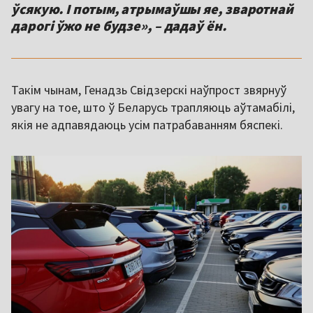
ўсякую. І потым, атрымаўшы яе, зваротнай
дарогі ўжо не будзе», – дадаў ён.
Такім чынам, Генадзь Свідзерскі наўпрост звярнуў
увагу на тое, што ў Беларусь трапляюць аўтамабілі,
якія не адпавядаюць усім патрабаванням бяспекі.