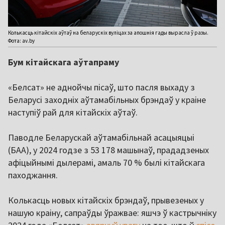
Колькасць кітайскіх аўтаў на беларускіх вуліцах за апошнія гады вырасла ў разы.
Фота: av.by
Бум кітайскага аўтапраму
«Белсат» не аднойчы пісаў, што пасля выхаду з
Беларусі заходніх аўтамабільных брэндаў у краіне
наступіў рай для кітайскіх аўтаў.
Паводле Беларускай аўтамабільнай асацыяцыі
(БАА), у 2024 годзе з 53 178 машынаў, прададзеных
афіцыйнымі дылерамі, амаль 70 % былі кітайскага
паходжання.
Колькасць новых кітайскіх брэндаў, прывезеных у
нашую краіну, сапраўды ўражвае: яшчэ ў кастрычніку