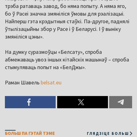
трэба ратаваць завод, бо няма попыту. А няма яго,
бо ў Расеі значна змяніліся ўмовы для рэалізацыі.
Найперш гэта крэдытныя стаўкі. Па-другое, паднялі
ўтылізацыйны збор у Расе і ў Беларусі. І ў выніку
змяніліся цэны».
На думку суразмоўцы «Белсату», спроба
абмежаваць увоз іншых кітайскіх машынаў – спроба
стымуляваць попыт на «БелДжы».
Раман Шавель
belsat.eu
БОЛЬШ ПА ГЭТАЙ ТЭМЕ
ГЛЯДЗІЦЕ БОЛЬШ