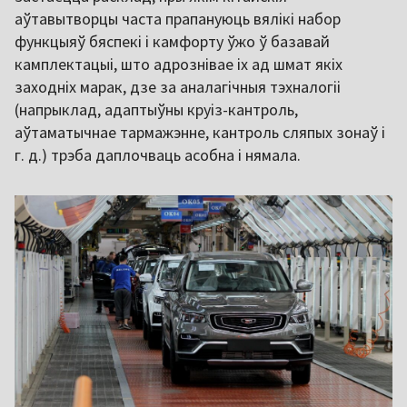
аўтавытворцы часта прапануюць вялікі набор
функцыяў бяспекі і камфорту ўжо ў базавай
камплектацыі, што адрознівае іх ад шмат якіх
заходніх марак, дзе за аналагічныя тэхналогіі
(напрыклад, адаптыўны круіз-кантроль,
аўтаматычнае тармажэнне, кантроль сляпых зонаў і
г. д.) трэба даплочваць асобна і нямала.