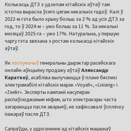
Колькасць ДТЗ з удзелам кітайскіх аўтаў там
істотна вырасла ўсяго цягам некалькіх гадоў. Калі ў
2022-м гэта было крыху больш за 2 % ад усіх ДТЗ за
год, то ў 2024-м – ужо больш за 11 %. За некалькі
месяцаў 2025-га – ужо 17%. Натуральна, у першую
чаргу гэта звязана з ростам колькасці кітайскіх
аўтаў.
Як
патлумачыў
генеральны дырэктар расейскага
онлайн-аўкцыёну продажу аўтаў
Аляксандр
Караткоў
, асабліва вылучаюцца ў плане бяспекі
электрамабілі кітайскіх марак «Voyah», «Lixiang» і
«Zeekr». Эксперты кампаніі насуперак
распаўсюджаным міфам, што электракары часта
загараюцца пасля аварыяў, не зафіксавалі ўсплёску
пажараў пасля ДТЗ.
Сапраўды, у адрозненне ад кітайскіх машынаў