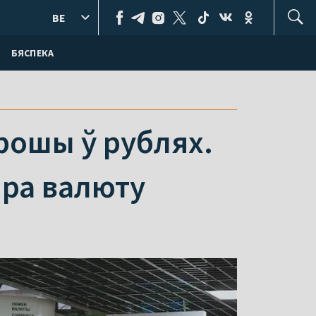
BE
БЯСПЕКА
рошы ў рублях.
пра валюту