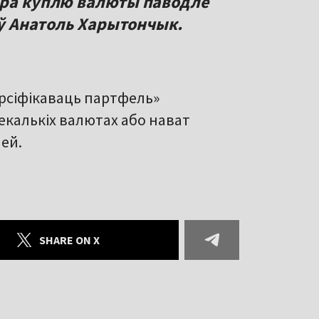
пра куплю валюты паводле
аіў Анатоль Харытончык.
рсіфікаваць партфель»
некалькіх валютах або нават
лей.
SHARE ON X