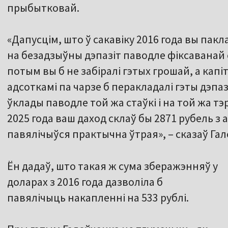
прыбытковай.
«Дапусцім, што ў сакавіку 2016 года вы пакл
на безадзыўны дэпазіт паводле фіксаванай с
потым вы б не забіралі гэтых грошай, а капіта
адсоткамі па чарзе б перакладалі гэты дэпа
ўклады паводле той жа стаўкі і на той жа тэ
2025 года ваш даход склаў бы 2871 рубель з 
павялічыўся практычна ўтрая», – сказаў Гал
Ён дадаў, што такая ж сума зберажэнняў у
доларах з 2016 года дазволіла б
павялічыць накапленні на 533 рублі.