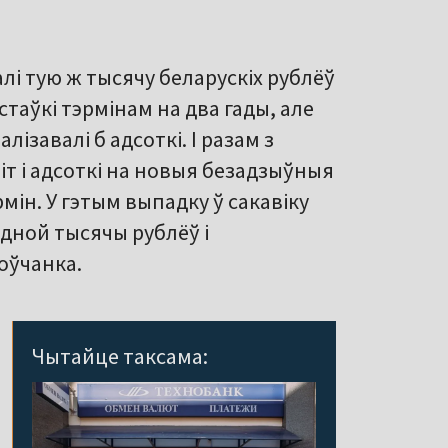
алі тую ж тысячу беларускіх рублёў
таўкі тэрмінам на два гады, але
лізавалі б адсоткі. І разам з
зіт і адсоткі на новыя безадзыўныя
рмін. У гэтым выпадку ў сакавіку
адной тысячы рублёў і
оўчанка.
Чытайце таксама: