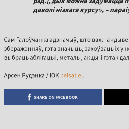
рэд.], дык можна задумацца 
даволі нізкага курсу», – пар
Сам Галоўчанка адзначыў, што важна «дыве
зберажэнняў, гэта значыць, захоўваць іх у 
выбраць аблігацыі, металы, акцыі і гэтак да
Арсен Рудэнка / ЮК
belsat.eu
SHARE ON FACEBOOK