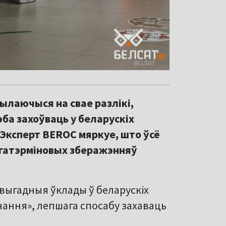
ылаючыся на свае разлікі,
ба захоўваць у беларускіх
 Эксперт BEROC мяркуе, што ўсё
ўгатэрміновых зберажэнняў
 выгадныя ўклады ў беларускіх
нання», лепшага спосабу захаваць