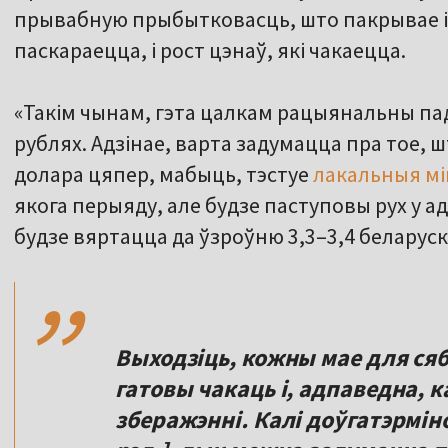
прывабную прыбытковасць, што пакрывае 
паскараецца, і рост цэнаў, які чакаецца.
«Такім чынам, гэта цалкам рацыянальны па
рублях. Адзінае, варта задумацца пра тое, ш
долара цяпер, мабыць, тэстуе
лакальныя м
якога перыяду, але будзе паступовы рух у а
,,
будзе вяртацца да ўзроўню 3,3–3,4 беларуск
Выходзіць, кожны мае для сяб
гатовы чакаць і, адпаведна, к
зберажэнні. Калі доўгатэрмін