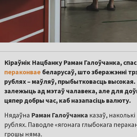
Кіраўнік Нацбанку Раман Галоўчанка, спас
пераконвае
беларусаў, што зберажэнні трэ
рублях – маўляў, прыбытковасць высокая.
залежыць ад мэтаў чалавека, але для до
цяпер добры час, каб назапасіць валюту.
Нядаўна
Раман Галоўчанка
казаў, наколькі
рублях. Паводле «ягонага глыбокага перака
грошы няма.