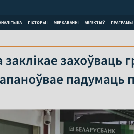
АНАЛІТЫКА
ГІСТОРЫІ
МЕРКАВАННI
АБ'ЕКТЫЎ
ПРАГРАМЫ
 заклікае захоўваць г
рапаноўвае падумаць 