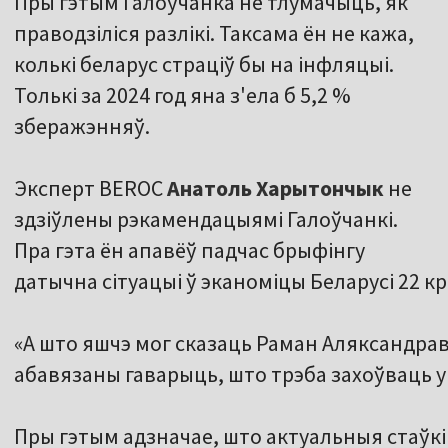
Пры гэтым Галоўчанка не тлумачыць, як
праводзіліся разлікі. Таксама ён не кажа,
колькі беларус страціў бы на інфляцыі.
Толькі за 2024 год яна з'ела б 5,2 %
зберажэнняў.
Эксперт BEROC
Анатоль Харытончык
не
здзіўлены рэкамендацыямі Галоўчанкі.
Пра гэта ён апавёў падчас брыфінгу
датычна сітуацыі ў эканоміцы Беларусі 22 кр
«А што яшчэ мог сказаць Раман Аляксандраві
абавязаны гаварыць, што трэба захоўваць у
Пры гэтым адзначае, што актуальныя стаўкі