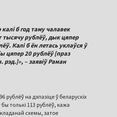
о калі б год таму чалавек
т тысячу рублёў, дык цяпер
ёў. Калі б ён летась уклаўся ў
ы цяпер 20 рублёў [праз
 рэд.]», – заявіў Раман
96 рублёў на дэпазіце ў беларускіх
 бы толькі 113 рублёў, кажа
складанай схемы, затое