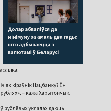
Долар абваліўся да
мінімуму за амаль два гады:
што адбываецца з
валютамі ў Беларусі
асавіка.
ч як кіраўнік Нацбанку? Ён
 рублях», – кажа Харытончык.
 ў рублёвых укладах даюць