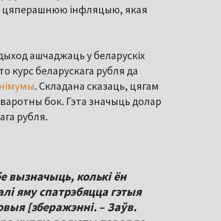
і цяперашнюю інфляцыю, якая
дыход ашчаджаць у беларускіх
то курс беларускага рубля да
інімумы
. Складана сказаць, цягам
дваротны бок. Гэта значыць долар
ага рубля.
е вызначыць, колькі ён
алі яму спатрэбяцца гэтыя
овыя [зберажэнні. – Заўв.