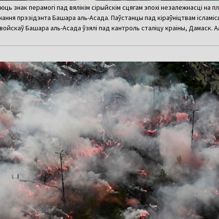
юць знак перамогі пад вялікім сірыйскім сцягам эпохі незалежнасці на
ання прэзідэнта Башара аль-Асада. Паўстанцы пад кіраўніцтвам ісламісц
войскаў Башара аль-Асада ўзялі пад кантроль сталіцу краіны, Дамаск. Ал