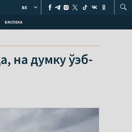
BE
БЯСПЕКА
, на думку ўэб-