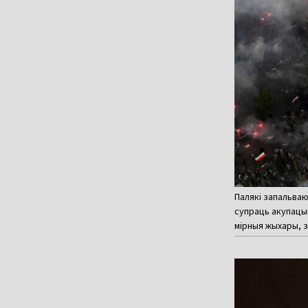
Палякі запальваю
супраць акупацый
мірныя жыхары, за