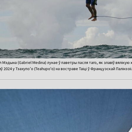
 Мэдына (Gabriel Medina) лунае ў паветры пасля таго, як злавіў вялікую
яў 2024 у Тэахупо’о (Teahupo'o) на востраве Таіці ў Французскай Палінэзіі.