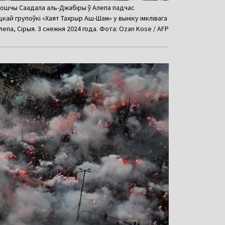
 плошчы Саадала аль-Джабіры ў Алепа падчас
кай групоўкі «Хаят Тахрыр Аш-Шам» у выніку імклівага
епа, Сірыя. 3 снежня 2024 года. Фота: Ozan Kose / AFP