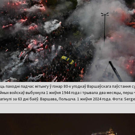
ць паходні падчас мітынгу ў гонар 80-х угодкаў Варшаўскага паўстанн
ных войскаў выбухнула 1 жніўня 1944 года і трывала два месяцы, перш 
гінулі за 63 дні баёў. Варшава, Польшча. 1 жніўня 2024 года. Фота: Serge