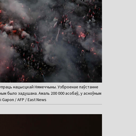
я супраць нацысцкай Нямеччыны. Узброенае паўстанне
чым было задушана. Амаль 200 000 асобаў, у асноўным
i Gapon / AFP / East News