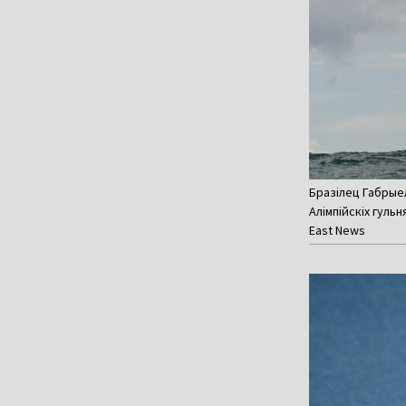
Бразілец Габрыел
Алімпійскіх гульн
East News