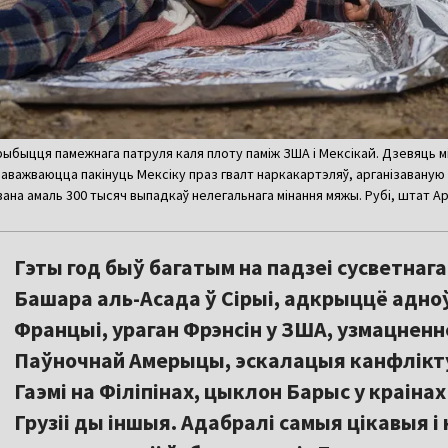
прыбыцця памежнага патруля каля плоту паміж ЗША і Мексікай. Дзевяць м
наважваюцца пакінуць Мексіку праз гвалт наркакартэляў, арганізаваную
вана амаль 300 тысяч выпадкаў нелегальнага мінання мяжы. Рубі, штат Ар
Гэты год быў багатым на падзеі сусветнаг
Башара аль-Асада ў Сірыі, адкрыццё адно
Францыі, ураган Фрэнсін у ЗША, узмацненн
Паўночнай Амерыцы, эскалацыя канфлікту 
Гаэмі на Філіпінах, цыклон Барыс у краіна
Грузіі ды іншыя. Адабралі самыя цікавыя 