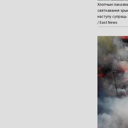
Хлопчыкі паказва
святкавання зрын
наступу супраць 
/ East News