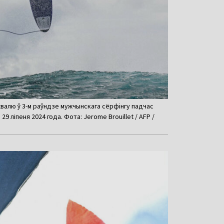
 хвалю ў 3-м раўндзе мужчынскага сёрфінгу падчас
 29 ліпеня 2024 года. Фота: Jerome Brouillet / AFP /