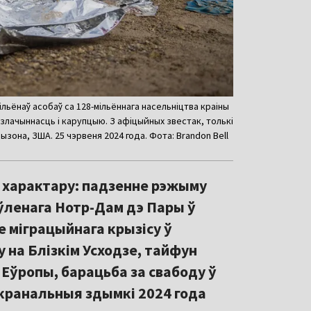
ільёнаў асобаў са 128-мільённага насельніцтва краіны
 злачыннасць і карупцыю. З афіцыйных звестак, толькі
ызона, ЗША. 25 чэрвеня 2024 года. Фота: Brandon Bell
а характару: падзенне рэжыму
ўленага Нотр-Дам дэ Пары ў
е міграцыйнага крызісу ў
на Блізкім Усходзе, тайфун
х Еўропы, барацьба за свабоду ў
і кранальныя здымкі 2024 года