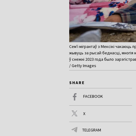
Сем'і мігрантаў з Мексікі чакаюць 
жывуць за рысай беднасці, многія 
ў снежні 2023 года было зарэгістра
/ Getty Images
SHARE
FACEBOOK
X
TELEGRAM