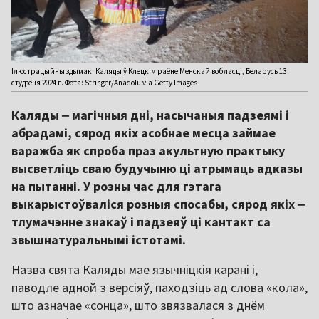
Ілюстрацыйны здымак. Каляды ў Клецкім раёне Менскай вобласці, Беларусь 13
студзеня 2024 г. Фота: Stringer/Anadolu via Getty Images
Каляды ‒ магічныя дні, насычаныя падзеямі і
абрадамі, сярод якіх асобнае месца займае
варажба як спроба праз акультную практыку
высветліць сваю будучыню ці атрымаць адказы
на пытанні. У розны час для гэтага
выкарыстоўваліся розныя спосабы, сярод якіх ‒
тлумачэнне знакаў і падзеяў ці кантакт са
звышнатуральнымі істотамі.
Назва свята Каляды мае язычніцкія карані і,
паводле адной з версіяў, паходзіць ад слова «кола»,
што азначае «сонца», што звязвалася з днём