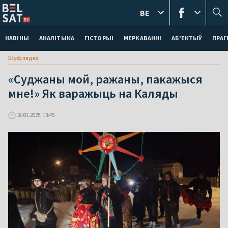
BE
НАВІНЫ
АНАЛІТЫКА
ГІСТОРЫІ
МЕРКАВАННI
АБ'ЕКТЫЎ
ПРАГ
Шуфлядка
«Суджаны мой, ражаны, пакажыся
мне!» Як варажыць на Каляды
18.01.2025, 13:45