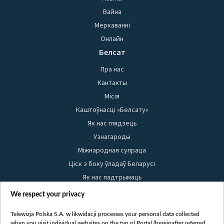
Вайна
Меркаванні
Онлайн
Белсат
Пра нас
Кантакты
Місія
Каштоўнасці «Белсату»
Як нас глядзець
Узнагароды
Міжнародная супраца
Ціск з боку ўладаў Беларусі
Як нас падтрымаць
Правілы выкарыстання матэрыялаў
We respect your privacy
Інфармацыя аб адпраўніку
Telewizja Polska S.A. w likwidacji processes your personal data collected
Бяспека
when you visit individual websites on the tvp.pl Portal (hereinafter referred