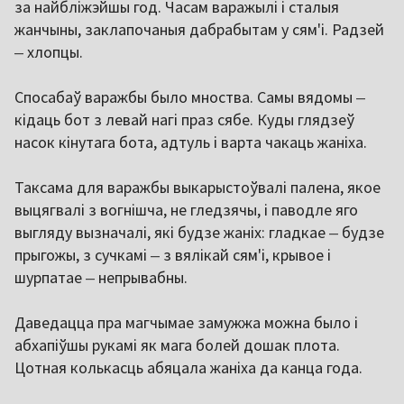
за найбліжэйшы год. Часам варажылі і сталыя
жанчыны, заклапочаныя дабрабытам у сям'і. Радзей
‒
хлопцы.
Спосабаў варажбы было мноства. Самы вядомы
‒
кідаць бот з левай нагі праз сябе. Куды глядзеў
насок кінутага бота, адтуль і варта чакаць жаніха.
Таксама для варажбы выкарыстоўвалі палена, якое
выцягвалі з вогнішча, не гледзячы, і паводле яго
выгляду вызначалі, які будзе жаніх: гладкае
‒
будзе
прыгожы, з сучкамі
‒
з вялікай сям'і, крывое і
шурпатае
‒
непрывабны.
Даведацца пра магчымае замужжа можна было і
абхапіўшы рукамі як мага болей дошак плота.
Цотная колькасць абяцала жаніха да канца года.