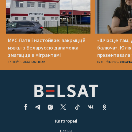
МУС Латвіі настойвае: закрыццё
«Шчасце там, 
мяжы з Беларуссю дапаможа
балюча». Юлія
змагацца з мігрантамі
прэзентавала 
«Пока я искал
07 ЖНІЎНЯ 2026
КАМЕНТАР
07 ЖНІЎНЯ 2026
РЭПАРТ
Катэгорыі
Навіны