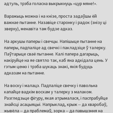
адтуль, трэба голасна выкрыкнуць «цур мяне!».
Варажыць можна і на кнізе, проста задаўшы ёй
важнае пытанне. Назавіце старонку і радок (знізу ці
зверху), менавіта там будзе адказ.
На аркушы паперы і свечцы. Напішыце пытанне на
паперы, падпаліце ​​ад свечкі і пакладзіце ў талерку.
Паўтарыце сваё пытанне. Калі папера дагарыць,
накіруйце на яе святло так, каб яна адкідала цень. У
гэтым ценю і трэба шукаць знакі, якія будуць
адказам на пытанне.
На воску і малацэ. Падпаліце свечку і павольна
капайце вадкім воскам у талерку з малаком.
Разгледзьце фігуру, якая атрымалася, і паспрабуйце
знайсці асацыяцыі. Напрыклад, крыж
‒
да хваробаў,
жывёла
‒
да праблемаў, зорка
‒
да павышэння на