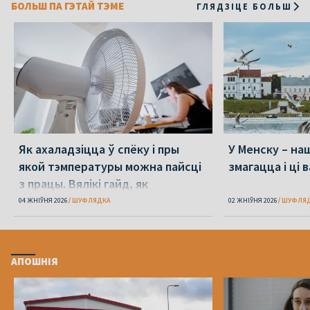
БОЛЬШ ПА ГЭТАЙ ТЭМЕ
ГЛЯДЗІЦЕ БОЛЬШ
Як ахаладзіцца ў спёку і пры
У Менску – наш
якой тэмпературы можна пайсці
змагацца і ці 
з працы. Вялікі гайд, як
перажыць спёку
04 ЖНІЎНЯ 2026
ШУФЛЯДКА
02 ЖНІЎНЯ 2026
ШУФЛЯ
АПОШНІЯ