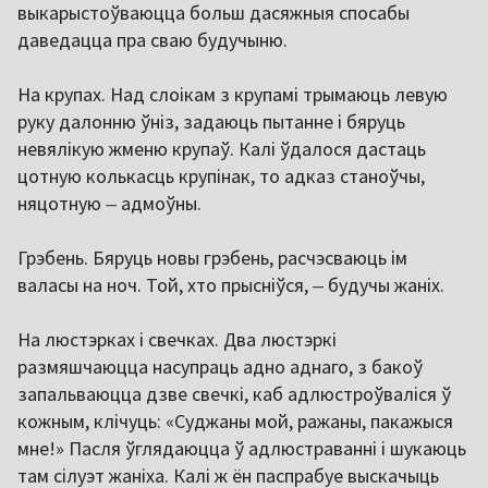
выкарыстоўваюцца больш дасяжныя спосабы
даведацца пра сваю будучыню.
На крупах. Над слоікам з крупамі трымаюць левую
руку далонню ўніз, задаюць пытанне і бяруць
невялікую жменю крупаў. Калі ўдалося дастаць
цотную колькасць крупінак, то адказ станоўчы,
няцотную
‒
адмоўны.
Грэбень. Бяруць новы грэбень, расчэсваюць ім
валасы на ноч. Той, хто прысніўся,
‒
будучы жаніх.
На люстэрках і свечках. Два люстэркі
размяшчаюцца насупраць адно аднаго, з бакоў
запальваюцца ​​дзве свечкі, каб адлюстроўваліся ў
кожным, клічуць: «Суджаны мой, ражаны, пакажыся
мне!» Пасля ўглядаюцца ў адлюстраванні і шукаюць
там сілуэт жаніха. Калі ж ён паспрабуе выскачыць