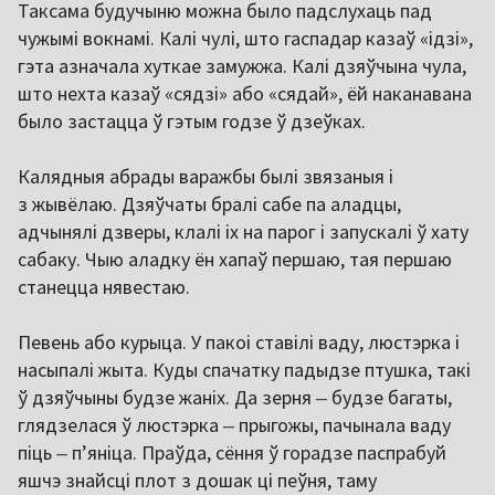
Таксама будучыню можна было падслухаць пад
чужымі вокнамі. Калі чулі, што гаспадар казаў «ідзі»,
гэта азначала хуткае замужжа. Калі дзяўчына чула,
што нехта казаў «сядзі» або «сядай», ёй наканавана
было застацца ў гэтым годзе ў дзеўках.
Калядныя абрады варажбы былі звязаныя і
з жывёлаю. Дзяўчаты бралі сабе па аладцы,
адчынялі дзверы, клалі іх на парог і запускалі ў хату
сабаку. Чыю аладку ён хапаў першаю, тая першаю
станецца нявестаю.
Певень або курыца. У пакоі ставілі ваду, люстэрка і
насыпалі жыта. Куды спачатку падыдзе птушка, такі
ў дзяўчыны будзе жаніх. Да зерня
‒
будзе багаты,
глядзелася ў люстэрка
‒
прыгожы, пачынала ваду
піць
‒
п’яніца. Праўда, сёння ў горадзе паспрабуй
яшчэ знайсці плот з дошак ці пеўня, таму