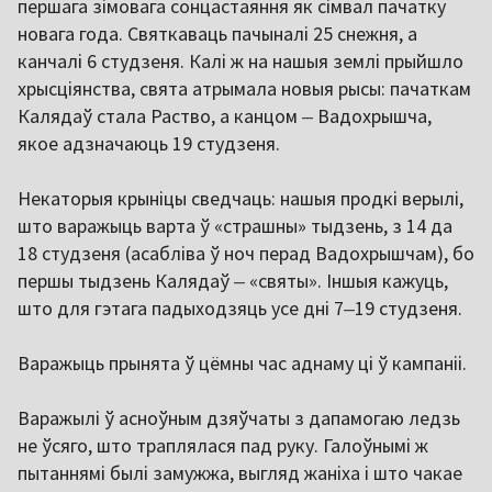
першага зімовага сонцастаяння як сімвал пачатку
новага года. Святкаваць пачыналі 25 снежня, а
канчалі 6 студзеня. Калі ж на нашыя землі прыйшло
хрысціянства, свята атрымала новыя рысы: пачаткам
Калядаў стала Раство, а канцом
‒
Вадохрышча,
якое адзначаюць 19 студзеня.
Некаторыя крыніцы сведчаць: нашыя продкі верылі,
што варажыць варта ў «страшны» тыдзень, з 14 да
18 студзеня (асабліва ў ноч перад Вадохрышчам), бо
першы тыдзень Калядаў
‒
«святы». Іншыя кажуць,
што для гэтага падыходзяць усе дні 7
‒
19 студзеня.
Варажыць прынята ў цёмны час аднаму ці ў кампаніі.
Варажылі ў асноўным дзяўчаты з дапамогаю ледзь
не ўсяго, што траплялася пад руку. Галоўнымі ж
пытаннямі былі замужжа, выгляд жаніха і што чакае