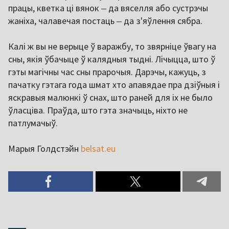
працы, кветка ці вянок
‒
да вяселля або сустрэчы
жаніха, чалавечая постаць
‒
да з'яўлення сябра.
Калі ж вы не верыце ў варажбу, то звярніце ўвагу на
сны, якія ўбачыце ў калядныя тыдні. Лічыцца, што ў
гэты магічны час сны прарочыя. Дарэчы, кажуць, з
пачатку гэтага года шмат хто апавядае пра дзіўныя і
яскравыя малюнкі ў снах, што раней для іх не было
ўласціва. Праўда, што гэта значыць, ніхто не
патлумачыў.
Марыя Голдстэйн
belsat.eu