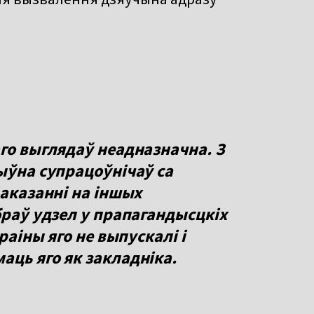
го выглядаў неадназначна. З
ыўна супрацоўнічаў са
паказанні на іншых
браў удзел у прапагандысцкіх
раіны яго не выпускалі і
аць яго як закладніка.