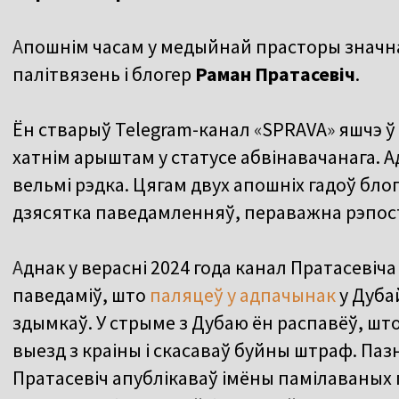
А
пошнім часам у медыйнай прасторы значн
палітвязень і блогер
Раман Пратасевіч
.
Ён стварыў
Telegram-канал
«
SPRAVA
»
яшчэ ў 
хатнім арыштам у статусе абвінавачанага. 
вельмі рэдка. Цягам двух апошніх гадоў блог
дзясятка паведамленняў, пераважна рэпост
А
днак у верасні 2024 года канал Пратасевіч
паведаміў, што
паляцеў у адпачынак
у Дуба
здымкаў. У стрыме з Дубаю ён распавёў, што
выезд з краіны і скасаваў буйны штраф. Паз
Пратасевіч апублікаваў імёны памілаваных