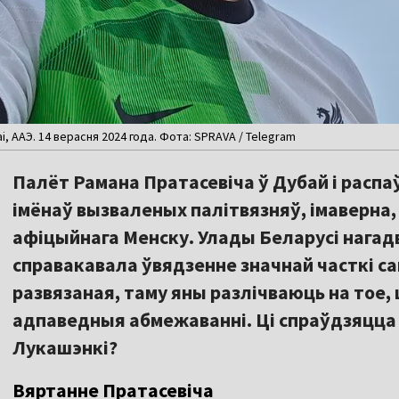
, ААЭ. 14 верасня 2024 года. Фота: SPRAVA / Telegram
Палёт Рамана Пратасевіча ў Дубай і распа
імёнаў вызваленых палітвязняў, імаверна, 
афіцыйнага Менску. Улады Беларусі нагад
справакавала ўвядзенне значнай часткі с
развязаная, таму яны разлічваюць на тое,
адпаведныя абмежаванні. Ці спраўдзяцца
Лукашэнкі?
Вяртанне Пратасевіча