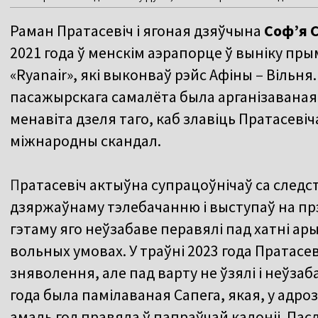
Раман Пратасевіч і ягоная дзяўчына
Соф’я 
2021 года ў менскім аэрапорце ў выніку пр
«Ryanair», які выконваў рэйс Афіны
–
Вільня.
пасажырскага самалёта была арганізаваная
менавіта дзеля таго, каб злавіць Пратасевіча
міжнародны скандал.
П
ратасевіч актыўна супрацоўнічаў са следс
дзяржаўнаму тэлебачанню і выступаў на п
гэтаму яго неўзабаве перавялі пад хатні а
вольных умовах. У траўні 2023 года Пратасев
зняволення, але пад варту не ўзялі і неўзаба
года была памілаваная Сапега, якая, у адро
амаль год правяла ў папраўчай калоніі. Па