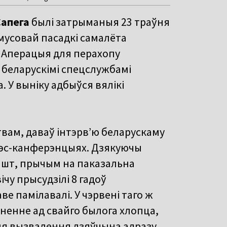
Сапега
былі затрыманыя 23 траўня
ымусовай пасадкі самалёта
 Аперацыя для перахопу
 беларускімі спецслужбамі
. У выніку адбыўся вялікі
твам, даваў інтэрв’ю беларускаму
рэс-канферэнцыях. Дзякуючы
рышт, прычым на паказальна
ічу прысудзілі 8 гадоў
ве памілавалі. У чэрвені таго ж
зненне ад свайго былога хлопца,
сля вызвалення дзяўчына адразу