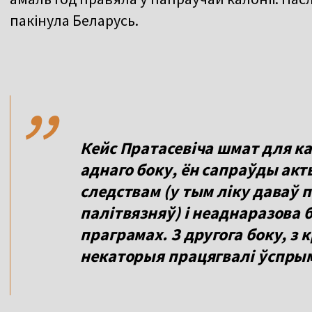
пакінула Беларусь.
,,
Кейс Пратасевіча шмат для ка
аднаго боку, ён сапраўды акт
следствам (у тым ліку даваў 
палітвязняў) і неаднаразова 
праграмах. З другога боку, з к
некаторыя працягвалі ўспрым