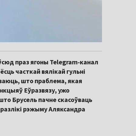
ўсюд праз ягоны Telegram-канал
ёсць часткай вялікай гульні
ваюць, што праблема, якая
анкцыяў Еўразвязу, ужо
 што Брусель пачне скасоўваць
 разлікі рэжыму Аляксандра