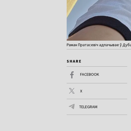
Раман Пратасевіч адпачывае ў Дубаі
SHARE
FACEBOOK
X
TELEGRAM