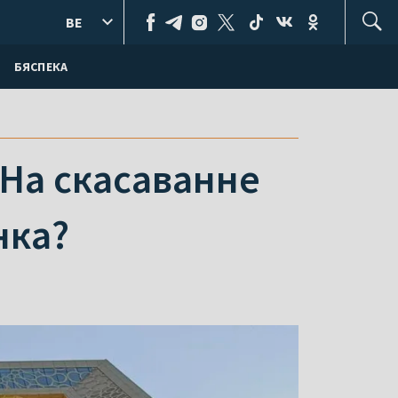
BE
БЯСПЕКА
 На скасаванне
нка?