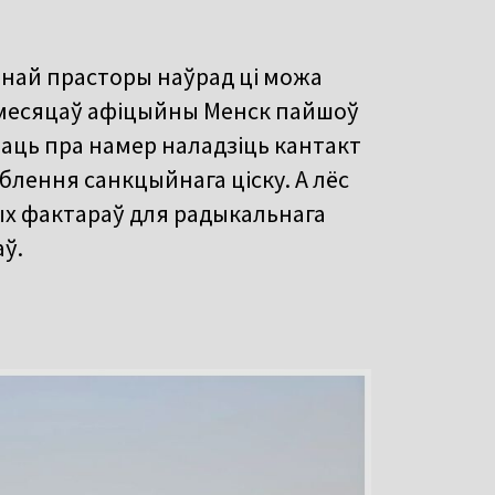
чнай прасторы наўрад ці можа
 месяцаў афіцыйны Менск пайшоў
дчаць пра намер наладзіць кантакт
аблення санкцыйнага ціску. А лёс
ых фактараў для радыкальнага
ў.