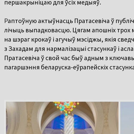
першакрыніцаю для ўсіх медыяў.
Р
аптоўную актыўнасць Пратасевіча ў публі
лічыць выпадковасцю. Цягам апошніх трох
на шэраг крокаў і агучыў мэсіджы, якія све
з Захадам для нармалізацыі стасункаў і асл
Пратасевіча ў свой час быў адным з ключав
пагаршэння беларуска-еўрапейскіх стасунка