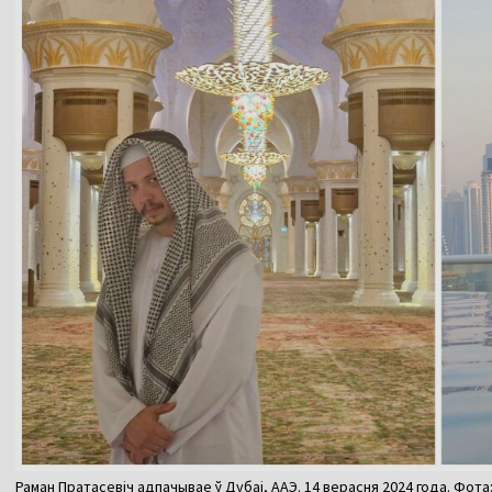
Раман Пратасевіч адпачывае ў Дубаі, ААЭ. 14 верасня 2024 года. Фота