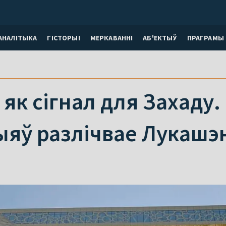
АНАЛІТЫКА
ГІСТОРЫІ
МЕРКАВАННI
АБ'ЕКТЫЎ
ПРАГРАМЫ
 як сігнал для Захаду.
ыяў разлічвае Лукашэ