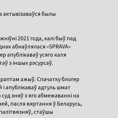
а актывізаваўся былы
жніўні 2021 года, калі быў пад
Аднак абнаўлялася
«
SPRAVA
»
ер апублікаваў усяго каля
аў з іншых рэсурсаў.
а раптам ажыў. Спачатку блогер
й і апублікаваў адтуль шмат
 суд зняў з яго абмежаванні на
ней, пасля вяртання ў Беларусь,
 палітвязняў, стаўшы