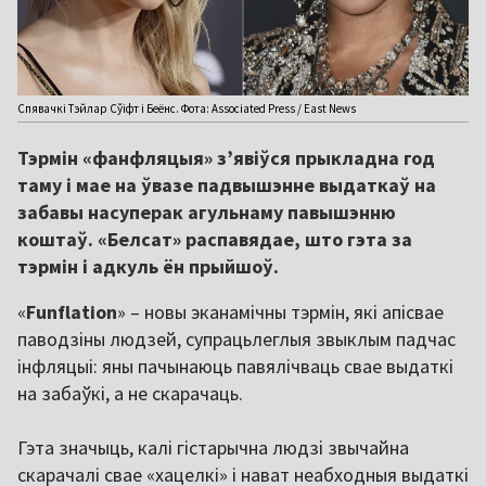
Спявачкі Тэйлар Сўіфт і Беёнс. Фота: Associated Press / East News
Тэрмін «фанфляцыя» з’явіўся прыкладна год
таму і мае на ўвазе падвышэнне выдаткаў на
забавы насуперак агульнаму павышэнню
коштаў. «Белсат» распавядае, што гэта за
тэрмін і адкуль ён прыйшоў.
«
Funflation
» – новы эканамічны тэрмін, які апісвае
паводзіны людзей, супрацьлеглыя звыклым падчас
інфляцыі: яны пачынаюць павялічваць свае выдаткі
на забаўкі, а не скарачаць.
Гэта значыць, калі гістарычна людзі звычайна
скарачалі свае «хацелкі» і нават неабходныя выдаткі