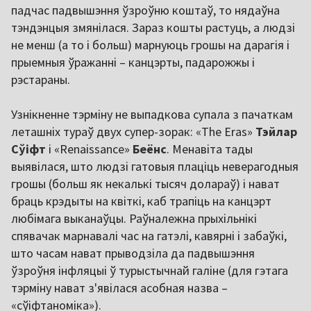
падчас падвышэння ўзроўню коштаў, то нядаўна
тэндэнцыя змянілася. Зараз кошты растуць, а людзі
не менш (а то і больш) марнуюць грошы на дарагія і
прыемныя ўражанні – канцэрты, падарожжы і
рэстараны.
Узнікненне тэрміну не выпадкова супала з пачаткам
леташніх тураў двух супер-зорак: «The Eras»
Тэйлар
Сўіфт
і «Renaissance»
Беёнс
. Менавіта тады
выявілася, што людзі гатовыя плаціць неверагодныя
грошы (больш як некалькі тысяч долараў) і нават
браць крэдыты на квіткі, каб трапіць на канцэрт
любімага выканаўцы. Раўналежна прыхільнікі
спявачак марнавалі час на гатэлі, кавярні і забаўкі,
што часам нават прыводзіла да падвышэння
ўзроўня інфляцыі ў турыстычнай галіне (для гэтага
тэрміну нават з'явілася асобная назва –
«сўіфтаноміка»).