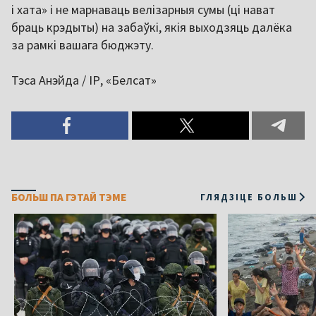
і хата» і не марнаваць велізарныя сумы (ці нават
браць крэдыты) на забаўкі, якія выходзяць далёка
за рамкі вашага бюджэту.
Тэса Анэйда / ІР, «Белсат»
БОЛЬШ ПА ГЭТАЙ ТЭМЕ
ГЛЯДЗІЦЕ БОЛЬШ