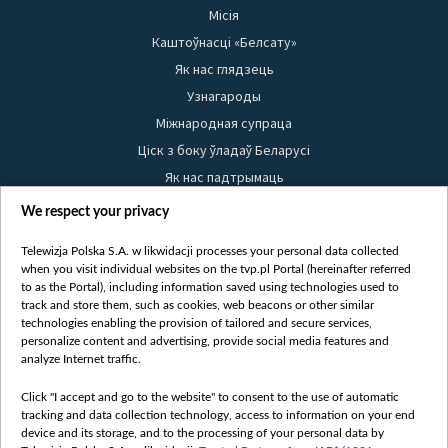
Місія
Каштоўнасці «Белсату»
Як нас глядзець
Узнагароды
Міжнародная супраца
Ціск з боку ўладаў Беларусі
Як нас падтрымаць
Правілы выкарыстання матэрыялаў
We respect your privacy
Інфармацыя аб адпраўніку
Telewizja Polska S.A. w likwidacji processes your personal data collected
Бяспека
when you visit individual websites on the tvp.pl Portal (hereinafter referred
Youtube
to as the Portal), including information saved using technologies used to
track and store them, such as cookies, web beacons or other similar
Белсат news
technologies enabling the provision of tailored and secure services,
personalize content and advertising, provide social media features and
Белсат Shorts
analyze Internet traffic.
Белсат Life
Жэстачайшы мульт
Click "I accept and go to the website" to consent to the use of automatic
tracking and data collection technology, access to information on your end
Belsat English
device and its storage, and to the processing of your personal data by