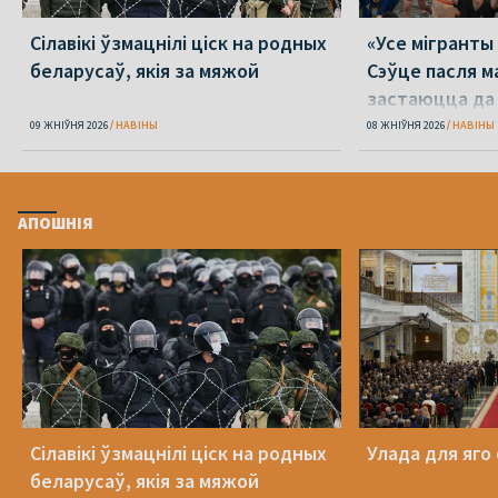
Сілавікі ўзмацнілі ціск на родных
«Усе мігранты 
беларусаў, якія за мяжой
Сэўце пасля м
застаюцца да 
09 ЖНІЎНЯ 2026
НАВІНЫ
08 ЖНІЎНЯ 2026
НАВІНЫ
АПОШНІЯ
Сілавікі ўзмацнілі ціск на родных
Улада для яго
беларусаў, якія за мяжой