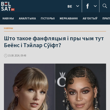
BE
НАВІНЫ
АНАЛІТЫКА
ГІСТОРЫІ
МЕРКАВАННI
АБ'ЕКТЫЎ
ПРАГ
навіны
Што такое фанфляцыя і пры чым тут
Беёнс і Тэйлар Сўіфт?
15.08.2024, 09:48