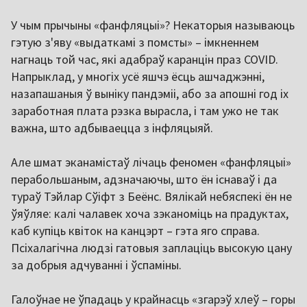
У чым прычыны «фанфляцыі»? Некаторыя называюць
гэтую з'яву «выдаткамі з помсты» – імкненнем
нагнаць той час, які адабраў каранцін праз COVID.
Напрыклад, у многіх усё яшчэ ёсць ашчаджэнні,
назапашаныя ў выніку пандэміі, або за апошні год іх
заработная плата рэзка вырасла, і там ужо не так
важна, што адбываецца з інфляцыяй.
Але шмат эканамістаў лічаць феномен «фанфляцыі»
перабольшаным, адзначаючы, што ён існаваў і да
тураў Тэйлар Сўіфт з Беёнс. Вялікай небяспекі ён не
ўяўляе: калі чалавек хоча зэканоміць на прадуктах,
каб купіць квіток на канцэрт – гэта яго справа.
Псіхалагічна людзі гатовыя заплаціць высокую цану
за добрыя адчуванні і ўспаміны.
Галоўнае не ўпадаць у крайнасць «згарэў хлеў – горы