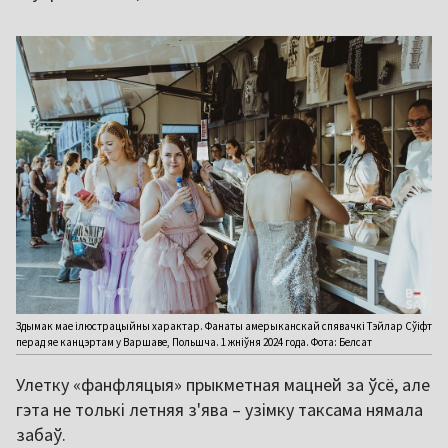
Здымак мае ілюстрацыйны характар. Фанаты амерыканскай спявачкі Тэйлар Сўіфт
перад яе канцэртам у Варшаве, Польшча. 1 жніўня 2024 года. Фота: Белсат
Улетку «фанфляцыя» прыкметная мацней за ўсё, але
гэта не толькі летняя з'ява – узімку таксама нямала
забаў.