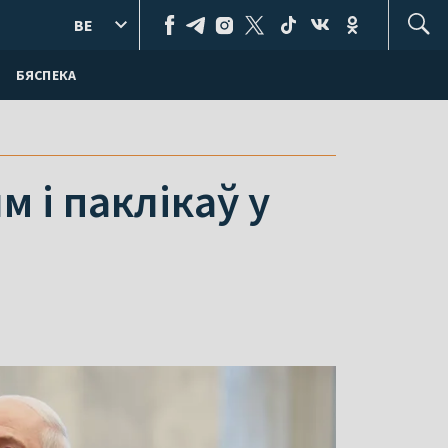
BE
БЯСПЕКА
 і паклікаў у