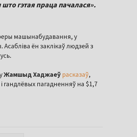
 што гэтая праца пачалася».
феры машынабудавання, у
. Асабліва ён заклікаў людзей з
усь.
ну
Жамшыд Хаджаеў
расказаў
,
 гандлёвых пагадненняў на $1,7