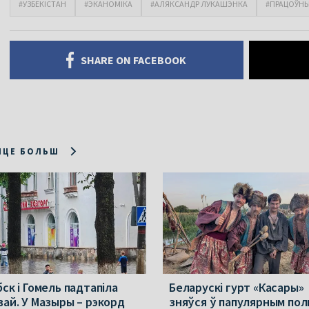
#УЗБЕКІСТАН
#ЭКАНОМІКА
#АЛЯКСАНДР ЛУКАШЭНКА
#ПРАЦОЎНЫ
SHARE ON FACEBOOK
ІЦЕ БОЛЬШ
ск і Гомель падтапіла
Беларускі гурт «Касары»
вай. У Мазыры – рэкорд
зняўся ў папулярным пол