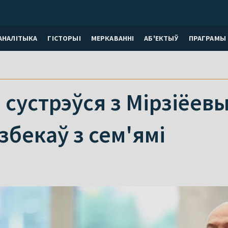
АНАЛІТЫКА
ГІСТОРЫІ
МЕРКАВАННI
АБ'ЕКТЫЎ
ПРАГРАМЫ
сустрэўся з Мірзіёевым
збекаў з сем'ямі