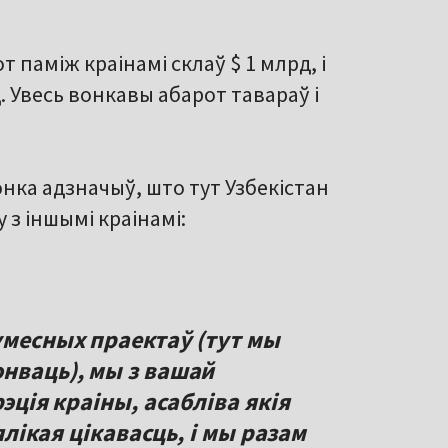
т паміж краінамі склаў $ 1 млрд, і
 Увесь вонкавы абарот тавараў і
нка адзначыў, што тут Узбекістан
 з іншымі краінамі:
умесных праектаў (тут мы
онваць), мы з вашай
рэція краіны, асабліва якія
вялікая цікавасць, і мы разам