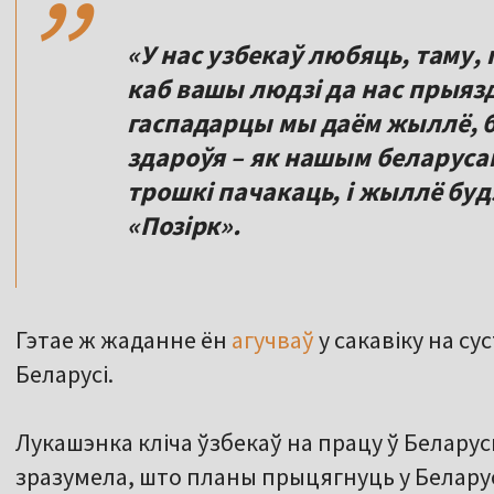
«У нас узбекаў любяць, таму,
каб вашы людзі да нас прыязд
гаспадарцы мы даём жыллё, 
здароўя – як нашым беларусам
трошкі пачакаць, і жыллё буд
«Позірк».
Гэтае ж жаданне ён
агучваў
у сакавіку на су
Беларусі.
Лукашэнка кліча ўзбекаў на працу ў Беларусь
зразумела, што планы прыцягнуць у Беларус