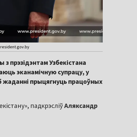
resident.gov.by
 з прэзідэнтам Узбекістана
аюць эканамічную супрацу, у
аб жаданні прыцягнуць працоўных
екістану», падкрэсліў
Аляксандр