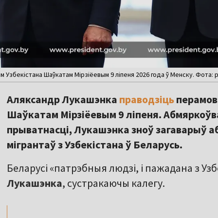
 Узбекістана Шаўкатам Мірзіёевым 9 ліпеня 2026 года ў Менску. Фота: p
Аляксандр Лукашэнка
праводзіць
перамовы
Шаўкатам Мірзіёевым 9 ліпеня. Абмяркоўв
прыватнасці, Лукашэнка зноў загаварыў 
мігрантаў з Узбекістана ў Беларусь.
Беларусі «патрэбныя людзі, і пажадана з Узб
,,
Лукашэнка
, сустракаючы калегу.