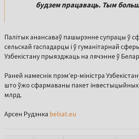
будзем працаваць. Тым больш
Палітык анансаваў пашырэнне супрацы ў с
сельскай гаспадарцы і ў гуманітарнай сферы
Узбекістану прыязджаць на лячэнне ў Белар
Раней намеснік прэмʼер-міністра Узбекіста
што ўжо сфармаваны пакет інвестыцыйных і
млрд.
Арсен Рудэнка
belsat.eu