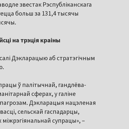
Паводле звестак Рэспубліканскага
буецца больш за 131,4 тысячы
ысячы.
сці на трэція краіны
ісалі Дэкларацыю аб стратэгічным
ю.
працы ў палітычнай, гандлёва-
анітарнай сферах, у галіне
і пагрозам. Дэкларацыя нацэленая
асці, сельскай гаспадарцы,
 міжрэгіянальнай супрацы», –