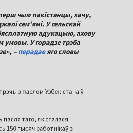
 перш чым пакістанцы, хачу,
жалі семʼямі. У сельскай
бясплатную адукацыю, ахову
 умовы. У горадзе трэба
зе», –
перадае
яго словы
стрэчы з паслом Узбекістана ў
 пасля таго, як сталася
ь 150 тысяч работнікаў з