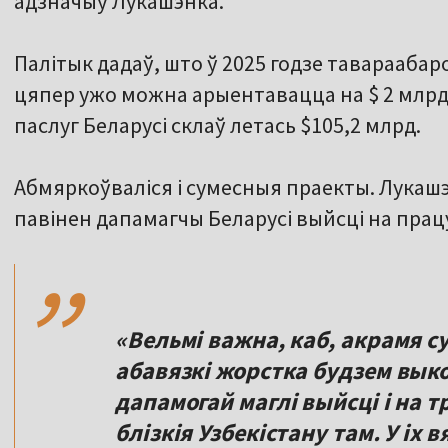
адзначыў Лукашэнка.
Палітык дадаў, што ў 2025 годзе тавараабаро
цяпер ужо можна арыентавацца на $ 2 млрд.
паслуг Беларусі склаў летась $105,2 млрд.
Абмяркоўваліся і сумесныя праекты. Лукашэ
,,
павінен дапамагчы Беларусі выйсці на працу
«Вельмі важна, каб, акрамя с
абавязкі жорстка будзем вык
дапамогай маглі выйсці і на т
блізкія Узбекістану там. У іх 