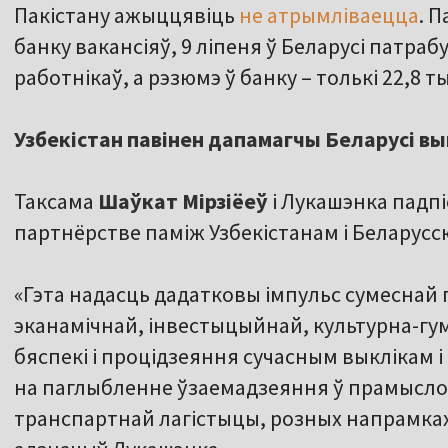
Пакістану ажыццявіць
не атрымліваецца
. 
банку вакансіяў, 9 ліпеня ў Беларусі патра
работнікаў, а рэзюмэ ў банку – толькі 22,8 т
Узбекістан павінен дапамагчы Беларусі вый
Таксама
Шаўкат Мірзіёеў
і Лукашэнка падп
партнёрстве паміж Узбекістанам і Беларусс
«Гэта надасць дадатковы імпульс сумеснай 
эканамічнай, інвестыцыйнай, культурна-гум
бяспекі і процідзеяння сучасным выклікам 
на паглыбленне ўзаемадзеяння ў прамыслов
транспартнай лагістыцы, розных напрамках