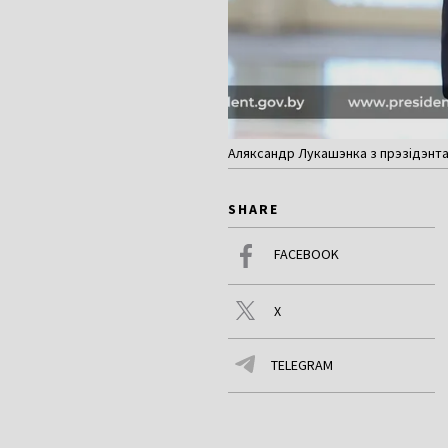
Аляксандр Лукашэнка з прэзідэнтам
SHARE
FACEBOOK
X
TELEGRAM