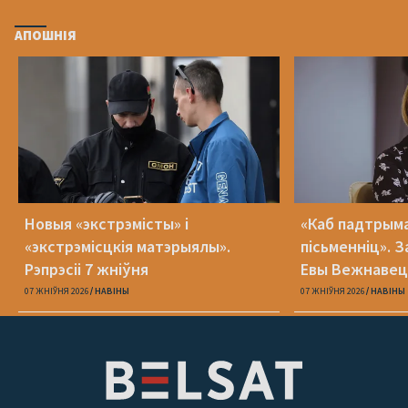
АПОШНІЯ
Новыя «экстрэмісты» і
«Каб падтрыма
«экстрэмісцкія матэрыялы».
пісьменніц». З
Рэпрэсіі 7 жніўня
Евы Вежнавец
07 ЖНІЎНЯ 2026
НАВІНЫ
07 ЖНІЎНЯ 2026
НАВІНЫ