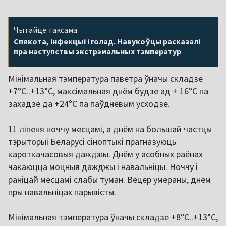
Чытайце таксама:
Спякота, інфекцыі і голад. Навукоўцы расказалі
пра наступствы экстрэмальных тэмператур
Мінімальная тэмпература паветра ўначы складзе
+7°С..+13°С, максімальная днём будзе ад + 16°С па
захадзе да +24°С па паўднёвым усходзе.
11 ліпеня ноччу месцамі, а днём на большай частцы
тэрыторыі Беларусі сіноптыкі прагназуюць
кароткачасовыя дажджы. Днём у асобных раёнах
чакаюцца моцныя дажджы і навальніцы. Ноччу і
раніцай месцамі слабы туман. Вецер умераны, днём
пры навальніцах парывісты.
Мінімальная тэмпература ўначы складзе +8°С..+13°С,