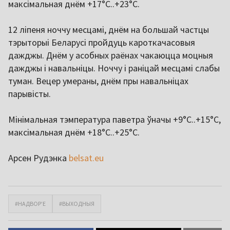
максімальная днём +17°С..+23°С.
12 ліпеня ноччу месцамі, днём на большай частцы
тэрыторыі Беларусі пройдуць кароткачасовыя
дажджы. Днём у асобных раёнах чакаюцца моцныя
дажджы і навальніцы. Ноччу і раніцай месцамі слабы
туман. Вецер умераны, днём пры навальніцах
парывісты.
Мінімальная тэмпература паветра ўначы +9°С..+15°С,
максімальная днём +18°С..+25°С.
Арсен Рудэнка
belsat.eu
#НАДВОР’Е
#ВЫХОДНЫЯ