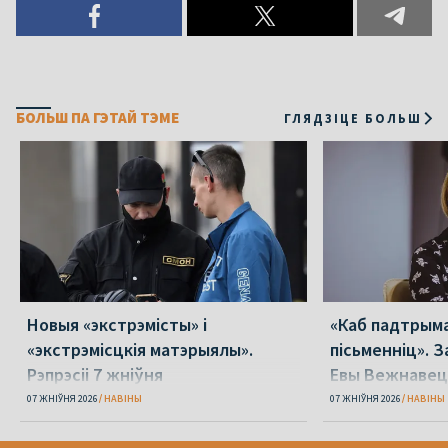
БОЛЬШ ПА ГЭТАЙ ТЭМЕ
ГЛЯДЗІЦЕ БОЛЬШ
Новыя «экстрэмісты» і
«Каб падтрыма
«экстрэмісцкія матэрыялы».
пісьменніц». З
Рэпрэсіі 7 жніўня
Евы Вежнавец
07 ЖНІЎНЯ 2026
НАВІНЫ
07 ЖНІЎНЯ 2026
НАВІНЫ