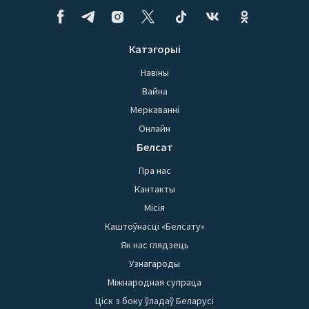
Катэгорыі
Навіны
Вайна
Меркаванні
Онлайн
Белсат
Пра нас
Кантакты
Місія
Каштоўнасці «Белсату»
Як нас глядзець
Узнагароды
Міжнародная супраца
Ціск з боку ўладаў Беларусі