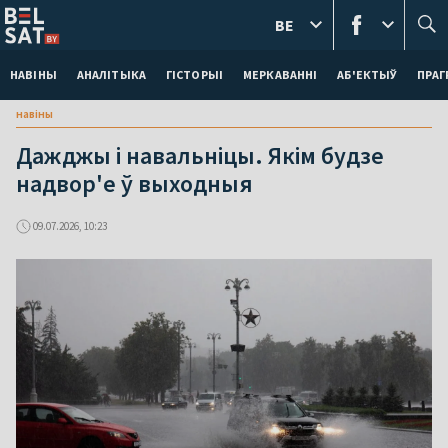
BE
НАВІНЫ
АНАЛІТЫКА
ГІСТОРЫІ
МЕРКАВАННI
АБ'ЕКТЫЎ
ПРАГ
навіны
Дажджы і навальніцы. Якім будзе
надвор'е ў выходныя
09.07.2026, 10:23