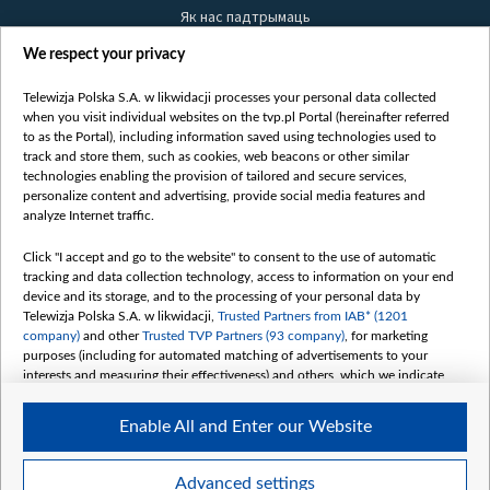
Як нас падтрымаць
Правілы выкарыстання матэрыялаў
We respect your privacy
Інфармацыя аб адпраўніку
Telewizja Polska S.A. w likwidacji processes your personal data collected
Бяспека
when you visit individual websites on the tvp.pl Portal (hereinafter referred
Youtube
to as the Portal), including information saved using technologies used to
track and store them, such as cookies, web beacons or other similar
Белсат news
technologies enabling the provision of tailored and secure services,
personalize content and advertising, provide social media features and
Белсат Shorts
analyze Internet traffic.
Белсат Life
Click "I accept and go to the website" to consent to the use of automatic
Жэстачайшы мульт
tracking and data collection technology, access to information on your end
Belsat English
device and its storage, and to the processing of your personal data by
Telewizja Polska S.A. w likwidacji,
Trusted Partners from IAB* (1201
Biełsat PL
company)
and other
Trusted TVP Partners (93 company)
, for marketing
Белсат Now
purposes (including for automated matching of advertisements to your
interests and measuring their effectiveness) and others, which we indicate
Белсат History
below.
Белсат Music
Enable All and Enter our Website
The purposes of processing your data by TVP S.A. w likwidacji are as
Белсат Doc
follows:
My consents
Store and/or access information on a device
Advanced settings