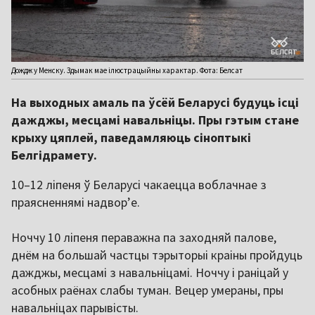
Дождж у Менску. Здымак мае ілюстрацыйны характар. Фота: Белсат
На выходных амаль па ўсёй Беларусі будуць ісці
дажджы, месцамі навальніцы. Пры гэтым стане
крыху цяплей, паведамляюць сіноптыкі
Белгідрамету.
10–12 ліпеня ў Беларусі чакаецца воблачнае з
праясненнямі надворʼе.
Ноччу 10 ліпеня пераважна па заходняй палове,
днём на большай частцы тэрыторыі краіны пройдуць
дажджы, месцамі з навальніцамі. Ноччу і раніцай у
асобных раёнах слабы туман. Вецер умераны, пры
навальніцах парывісты.