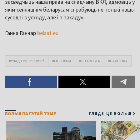
засведчыць наша права на спадчыну ВКЛ, адмовіць у
якім сённяшнім беларусам спрабуюць не толькі нашы
суседзі з усходу, але і з захаду».
Ганна Ганчар
belsat.eu
#УЛАДЗІМІР НЯКЛЯЕЎ
#ГІСТОРЫЯ
#ЛІТАРАТУРА
#ПАЛІТЫКА
БОЛЬШ ПА ГЭТАЙ ТЭМЕ
ГЛЯДЗІЦЕ БОЛЬШ