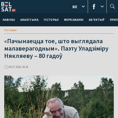
BE
НАВІНЫ
АНАЛІТЫКА
ГІСТОРЫІ
МЕРКАВАННI
АБ'ЕКТЫЎ
ПРАГ
Гісторыі
«Пачынаецца тое, што выглядала
малаверагодным». Паэту Уладзіміру
Някляеву – 80 гадоў
09.07.2026, 04:38