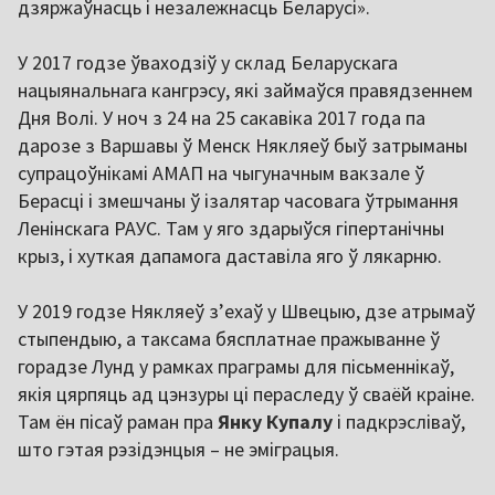
дзяржаўнасць і незалежнасць Беларусі».
У 2017 годзе ўваходзіў у склад Беларускага
нацыянальнага кангрэсу, які займаўся правядзеннем
Дня Волі. У ноч з 24 на 25 сакавіка 2017 года па
дарозе з Варшавы ў Менск Някляеў быў затрыманы
супрацоўнікамі АМАП на чыгуначным вакзале ў
Берасці і змешчаны ў ізалятар часовага ўтрымання
Ленінскага РАУС. Там у яго здарыўся гіпертанічны
крыз, і хуткая дапамога даставіла яго ў лякарню.
У 2019 годзе Някляеў з’ехаў у Швецыю, дзе атрымаў
стыпендыю, а таксама бясплатнае пражыванне ў
горадзе Лунд у рамках праграмы для пісьменнікаў,
якія цярпяць ад цэнзуры ці пераследу ў сваёй краіне.
Там ён пісаў раман пра
Янку Купалу
і падкрэсліваў,
што гэтая рэзідэнцыя – не эміграцыя.