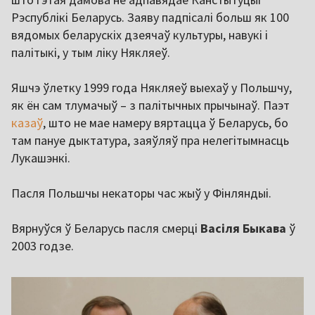
Рэспублікі Беларусь. Заяву падпісалі больш як 100
вядомых беларускіх дзеячаў культуры, навукі і
палітыкі, у тым ліку Някляеў.
Яшчэ ўлетку 1999 года Някляеў выехаў у Польшчу,
як ён сам тлумачыў – з палітычных прычынаў. Паэт
казаў
, што не мае намеру вяртацца ў Беларусь, бо
там пануе дыктатура, заяўляў пра нелегітымнасць
Лукашэнкі.
Пасля Польшчы некаторы час жыў у Фінляндыі.
Вярнуўся ў Беларусь пасля смерці
Васіля Быкава
ў
2003 годзе.