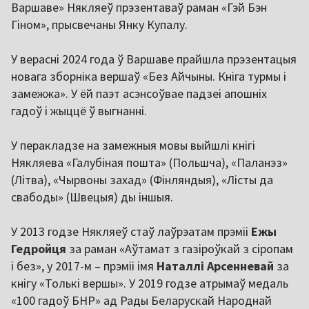
Варшаве» Някляеў прэзентаваў раман «Гэй Бэн
Гіном», прысвечаны Янку Купалу.
У верасні 2024 года ў Варшаве прайшла прэзентацыя
новага зборніка вершаў «Без Айчыны. Кніга турмы і
замежжа». У ёй паэт асэнсоўвае падзеі апошніх
гадоў і жыццё ў выгнанні.
У перакладзе на замежныя мовы выйшлі кнігі
Някляева «Галубіная пошта» (Польшча), «Паланэз»
(Літва), «Чырвоны захад» (Фінляндыя), «Лісты да
свабоды» (Швецыя) ды іншыя.
У 2013 годзе Някляеў стаў лаўрэатам прэміі
Ежы
Гедройця
за раман «Аўтамат з газіроўкай з сіропам
і без», у 2017-м – прэміі імя
Наталлі Арсенневай
за
кнігу «Толькі вершы». У 2019 годзе атрымаў медаль
«100 гадоў БНР» ад Рады Беларускай Народнай