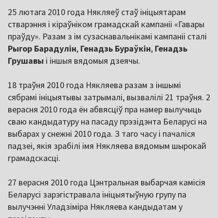
25 лютага 2010 года Някляеў стаў ініцыятарам
стварэння і кіраўніком грамадскай кампаніі «Гавары
праўду». Разам з ім сузаснавальнікамі кампаніі сталі
Рыгор Барадулін
,
Генадзь Бураўкін
,
Генадзь
Грушавы
і іншыя вядомыя дзеячы.
18 траўня 2010 года Някляева разам з іншымі
сябрамі ініцыятывы затрымалі, вызвалілі 21 траўня. 2
верасня 2010 года ён абвясціў пра намер вылучыць
сваю кандыдатуру на пасаду прэзідэнта Беларусі на
выбарах у снежні 2010 года. З таго часу і пачаліся
падзеі, якія зрабілі імя Някляева вядомым шырокай
грамадскасці.
27 верасня 2010 года Цэнтральная выбарчая камісія
Беларусі зарэгістравала ініцыятыўную групу па
вылучэнні Уладзіміра Някляева кандыдатам у