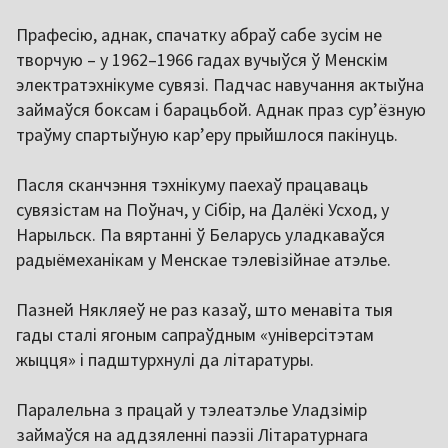
Прафесію, аднак, спачатку абраў сабе зусім не
творчую – у 1962–1966 гадах вучыўся ў Менскім
электратэхнікуме сувязі. Падчас навучання актыўна
займаўся боксам і барацьбой. Аднак праз сурʼёзную
траўму спартыўную карʼеру прыйшлося пакінуць.
Пасля сканчэння тэхнікуму паехаў працаваць
сувязістам на Поўнач, у Сібір, на Далёкі Усход, у
Нарыльск. Па вяртанні ў Беларусь уладкаваўся
радыёмеханікам у Менскае тэлевізійнае атэлье.
Пазней Някляеў не раз казаў, што менавіта тыя
гады сталі ягоным сапраўдным «універсітэтам
жыцця» і падштурхнулі да літаратуры.
Паралельна з працай у тэлеатэлье Уладзімір
займаўся на аддзяленні паэзіі Літаратурнага