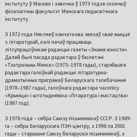
інстытуту ў Маскве і завочна ў 1973 годзе скончыў
філалагічны факультэт Менскага педагагічнага
інстытуту.
З 1972 года Някляеў канчаткова звязаў сваё жыццё
з літаратурай, калі пачаў працаваць
літсупрацоўнікам рэдакцыі газеты «Знамя юности».
Далей былі пасада рэдактара ў бюлетэні
«Тэатральны Менск» (1975–1978 гады), старэйшага
рэдактара галоўнай рэдакцыі літаратурна-
драматычных праграмаў Беларускага тэлебачання
(1978–1987 гады), галоўнага рэдактара часопісу
«Крыніца» і штотыднёвіка «Літаратура і мастацтва»
(1987 год).
З 1978 года – сябра Саюзу пісьменнікаў СССР. З 1989-
га – сябра Беларускага ПЭН-цэнтру, з 1998 па 2001
гады – старшыня Саюзу беларускіх пісьменнікаў, з