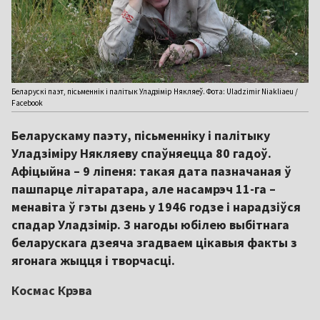
Беларускі паэт, пісьменнік і палітык Уладзімір Някляеў. Фота: Uladzimir Niakliaeu /
Facebook
Беларускаму паэту, пісьменніку і палітыку
Уладзіміру Някляеву спаўняецца 80 гадоў.
Афіцыйна – 9 ліпеня: такая дата пазначаная ў
пашпарце літаратара, але насамрэч 11-га –
менавіта ў гэты дзень у 1946 годзе і нарадзіўся
спадар Уладзімір. З нагоды юбілею выбітнага
беларускага дзеяча згадваем цікавыя факты з
ягонага жыцця і творчасці.
Космас Крэва