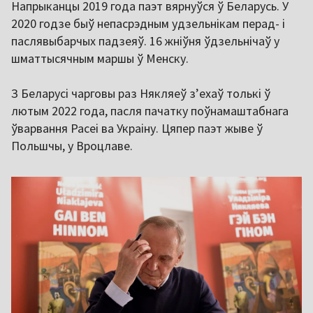
Напрыканцы 2019 года паэт вярнуўся ў Беларусь. У
2020 годзе быў непасрэдным удзельнікам перад- і
паслявыбарчых падзеяў. 16 жніўня ўдзельнічаў у
шматтысячным маршы ў Менску.
З Беларусі чарговы раз Някляеў з’ехаў толькі ў
лютым 2022 года, пасля пачатку поўнамаштабнага
ўварвання Расеі ва Украіну. Цяпер паэт жыве ў
Польшчы, у Вроцлаве.