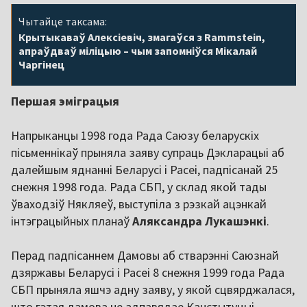
Чытайце таксама:
Крытыкаваў Алексіевіч, змагаўся з Rammstein,
апраўдваў міліцыю – чым запомніўся Мікалай
Чаргінец
Першая эміграцыя
Напрыканцы 1998 года Рада Саюзу беларускіх
пісьменнікаў прыняла заяву супраць Дэкларацыі аб
далейшым яднанні Беларусі і Расеі, падпісанай 25
снежня 1998 года. Рада СБП, у склад якой тады
ўваходзіў Някляеў, выступіла з рэзкай ацэнкай
інтэграцыйных планаў
Аляксандра Лукашэнкі
.
Перад падпісаннем Дамовы аб стварэнні Саюзнай
дзяржавы Беларусі і Расеі 8 снежня 1999 года Рада
СБП прыняла яшчэ адну заяву, у якой сцвярджалася,
што гэтая дамова не адпавядае Канстытуцыі