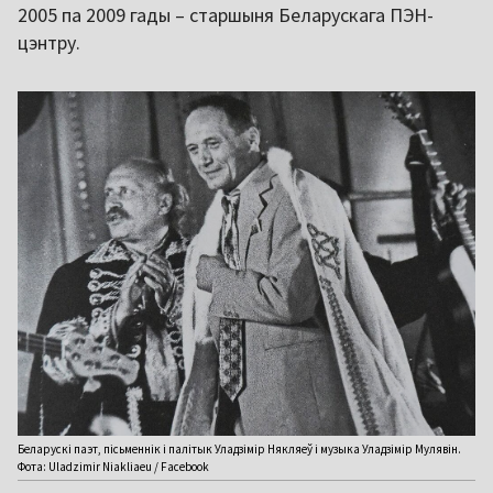
2005 па 2009 гады – старшыня Беларускага ПЭН-
цэнтру.
Беларускі паэт, пісьменнік і палітык Уладзімір Някляеў і музыка Уладзімір Мулявін.
Фота: Uladzimir Niakliaeu / Facebook