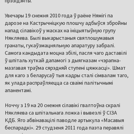
прэзідэнты.
Увечары 19 снежня 2010 года ў раёне Нямігі па
дарозе на Кастрычніцкую плошчу адбыўся збройны
напад сілавікоў у масках на ініцыятыўную групу
Някляева. Былі выкарыстаныя святлошумавыя
гранаты, гукаўзмацняльную апаратуру забралі.
Самога кандыдата моцна збілі, пасля чаго даставілі
ў шпіталь хуткай дапамогі з дыягназам «чэрапна-
мазгавая траўма сярэдняй ступені цяжкасці». Шмат
для каго з беларусаў тыя кадры сталі сімвалам таго,
як улада распраўляецца са сваімі палітычнымі
апанентамі.
Ноччу з 19 на 20 снежня сілавікі гвалтоўна скралі
Някляева са шпітальнага ложка і вывезлі ў СІЗА
КДБ. Яго абвінавацілі паводле артыкула «Масавыя
беспарадкі». 29 студзеня 2011 года паэта перавялі