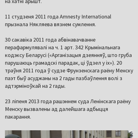
на хатні арышт.
11 студзеня 2011 года Amnesty International
прызнала Някляева вязнем сумлення.
30 сакавіка 2011 года абвінавачванне
перафармулявалі на ч. 1 арт. 342 Крымінальнага
кодэксу Беларусі («Арганізацыя дзеянняў, што груба
парушаюць грамадскі парадак, ці ўдзел у іх»). 20
траўня 2011 года ў судзе Фрунзенскага раёну Менску
паэт быў асуджаны на 2 гады пазбаўлення волі з
адтэрміноўкай на 2 гады.
23 ліпеня 2013 года рашэннем суда Ленінскага раёну
Менску вызвалены ад далейшага адбыцця
пакарання.