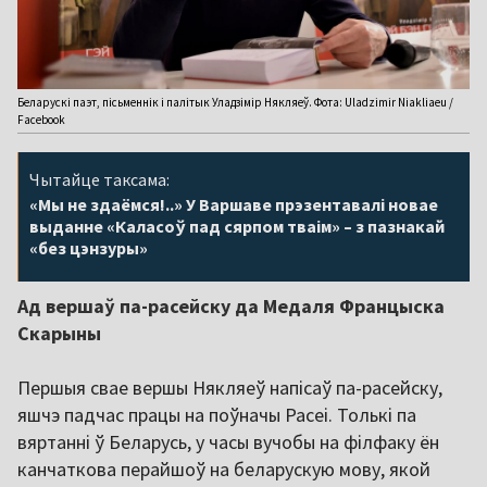
Беларускі паэт, пісьменнік і палітык Уладзімір Някляеў. Фота: Uladzimir Niakliaeu /
Facebook
Чытайце таксама:
«Мы не здаёмся!..» У Варшаве прэзентавалі новае
выданне «Каласоў пад сярпом тваім» – з пазнакай
«без цэнзуры»
Ад вершаў па-расейску да Медаля Францыска
Скарыны
Першыя свае вершы Някляеў напісаў па-расейску,
яшчэ падчас працы на поўначы Расеі. Толькі па
вяртанні ў Беларусь, у часы вучобы на філфаку ён
канчаткова перайшоў на беларускую мову, якой