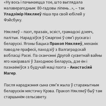
«Ну вось і пачынаецца тое, што выглядала
малаверагодным: 80-гадовы ліпень...», – так
Уладзімір Някляеў
піша пра свой юбілей у
Фэйсбуку.
Някляеў – паэт, празаік, эсэіст, грамадскі дзеяч,
палітык. Нарадзіўся ў Смаргоні ў сям’і рускага і
беларускі. Ягоны бацька
Пракоп Някляеў
, механік
паводле прафесіі, паходзіў з Валгаградскай
вобласці Расеі. Па сканчэнні Другой сусветнай вайны
яго накіравалі ў Заходнюю Беларусь, дзе ён і
пазнаёміўся з будучай маці паэта –
Анастасіяй
Магер
.
Пасля нараджэння сына сям’я жыла ў старажытным
беларускім мястэчку Крэва. Пракоп Някляеў быў там
старшынём сельсавету.