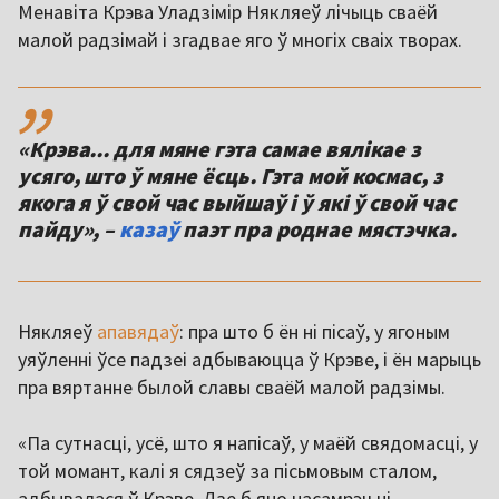
Менавіта Крэва Уладзімір Някляеў лічыць сваёй
малой радзімай і згадвае яго ў многіх сваіх творах.
,,
«Крэва... для мяне гэта самае вялікае з
усяго, што ў мяне ёсць. Гэта мой космас, з
якога я ў свой час выйшаў і ў які ў свой час
пайду», –
казаў
паэт пра роднае мястэчка.
Някляеў
апавядаў
: пра што б ён ні пісаў, у ягоным
уяўленні ўсе падзеі адбываюцца ў Крэве, і ён марыць
пра вяртанне былой славы сваёй малой радзімы.
«Па сутнасці, усё, што я напісаў, у маёй свядомасці, у
той момант, калі я сядзеў за пісьмовым сталом,
адбывалася ў Крэве. Дзе б яно насамрэч ні