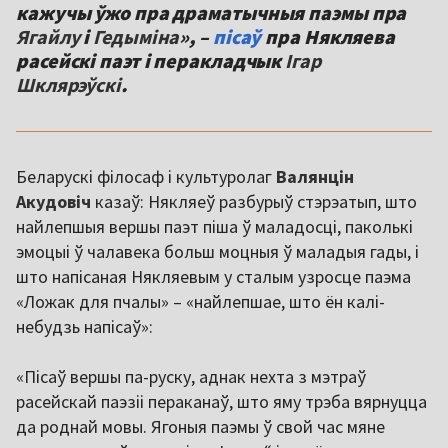
кажучы ўжо пра драматычныя паэмы пра
Ягайлу
і
Гедыміна
», –
пісаў
пра Някляева
расейскі паэт і перакладчык
Ігар
Шклярэўскі
.
Беларускі філосаф і культуролаг
Валянцін
Акудовіч
казаў: Някляеў разбурыў стэрэатып, што
найлепшыя вершы паэт піша ў маладосці, паколькі
эмоцыі ў чалавека больш моцныя ў маладыя гады, і
што напісаная Някляевым у сталым узросце паэма
«Ложак для пчалы» – «найлепшае, што ён калі-
небудзь напісаў»:
«Пісаў вершы па-руску, аднак нехта з мэтраў
расейскай паэзіі пераканаў, што яму трэба вярнуцца
да роднай мовы. Ягоныя паэмы ў свой час мяне