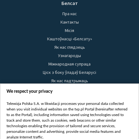
Белсат
Пра нас
Кантакты
Місія
Каштоўнасці «Белсату»
Як нас глядзець
Узнагароды
Міжнародная супраца
Ціск з боку ўладаў Беларусі
Як нас падтрымаць
Правілы выкарыстання матэрыялаў
We respect your privacy
Інфармацыя аб адпраўніку
Telewizja Polska S.A. w likwidacji processes your personal data collected
Бяспека
when you visit individual websites on the tvp.pl Portal (hereinafter referred
Youtube
to as the Portal), including information saved using technologies used to
track and store them, such as cookies, web beacons or other similar
Белсат news
technologies enabling the provision of tailored and secure services,
personalize content and advertising, provide social media features and
Белсат Shorts
analyze Internet traffic.