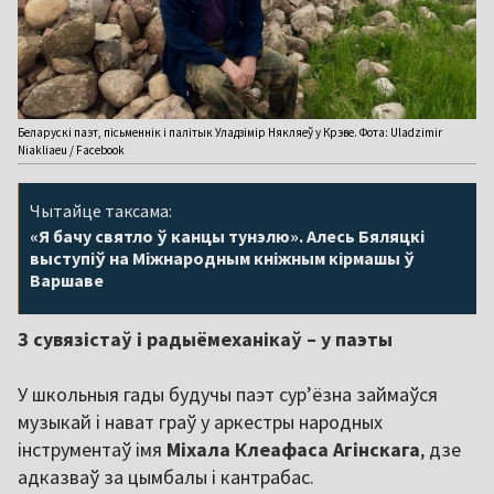
Беларускі паэт, пісьменнік і палітык Уладзімір Някляеў у Крэве. Фота: Uladzimir
Niakliaeu / Facebook
Чытайце таксама:
«Я бачу святло ў канцы тунэлю». Алесь Бяляцкі
выступіў на Міжнародным кніжным кірмашы ў
Варшаве
З сувязістаў і радыёмеханікаў – у паэты
У школьныя гады будучы паэт сурʼёзна займаўся
музыкай і нават граў у аркестры народных
інструментаў імя
Міхала Клеафаса Агінскага
, дзе
адказваў за цымбалы і кантрабас.