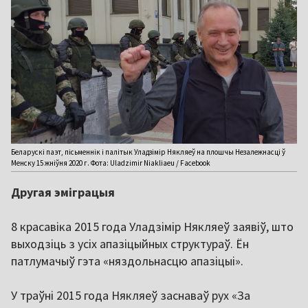
Беларускі паэт, пісьменнік і палітык Уладзімір Някляеў на плошчы Незалежнасці ў
Менску 15 жніўня 2020 г. Фота: Uladzimir Niakliaeu / Facebook
Другая эміграцыя
8 красавіка 2015 года Уладзімір Някляеў заявіў, што
выходзіць з усіх апазіцыйных структураў. Ён
патлумачыў гэта «няздольнасцю апазіцыі».
У траўні 2015 года Някляеў заснаваў рух «За