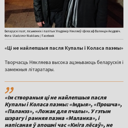
Беларускі паэт, пісьменнік і палітык Уладзімір Някляеў і філосаф Валянцін Акудовіч.
Фота: Uladzimir Niakliaeu / Facebook
«Ці не найлепшыя пасля Купалы і Коласа паэмы»
Творчасць Някляева высока ацэньваюць беларускія і
замежныя літаратары.
,,
«Ім створаныя ці не найлепшыя пасля
Купалы і Коласа паэмы: «Індыя», «Прошча»,
«Паланэз», «Ложак для пчалы». У гэтым
шэрагу і ранняя паэма «Маланка», і
напісаная ў апошні час «Кніга лёсаў», не