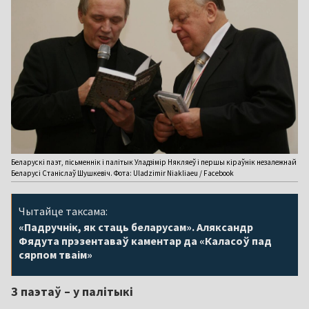
Беларускі паэт, пісьменнік і палітык Уладзімір Някляеў і першы кіраўнік незалежнай
Беларусі Станіслаў Шушкевіч. Фота: Uladzimir Niakliaeu / Facebook
Чытайце таксама:
«Падручнік, як стаць беларусам». Аляксандр
Фядута прэзентаваў каментар да «Каласоў пад
сярпом тваім»
З паэтаў – у палітыкі