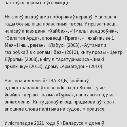
застаўся верны на ўсё жыццё.
Някляеў выдаў шмат зборнікаў вершаў. У апошнія
гады больш піша празаічныя творы. У прыватнасці,
напісаў апавяданні «Хайбах», «Чмель і вандроўнік»,
«Залатая Арда», аповесці «Прага», «Няхай жыве 1
Мая» і інш., раманы «Лабух» (2003), «Аўтамат з
газіроўкай з сіропам і без» (2013), кнігу прозы «Цэнтр
Еўропы» (2008), кнігу літаратурных эсэ «Знакі
прыпынку» (2013), драму «Армагедон» (2010).
Час, праведзены ў СІЗА КДБ, знайшоў
адлюстраванне ў кнізе «Лісты да Волі» – у яе
ўвайшлі вершы і паэма «Турма», напісаныя падчас
зняволення. Кнігу дапаўняюць прадмова аўтара і
апошняе слова палітыка на судовым працэсе.
У лістападзе 2021 года ў «Беларускім доме ў