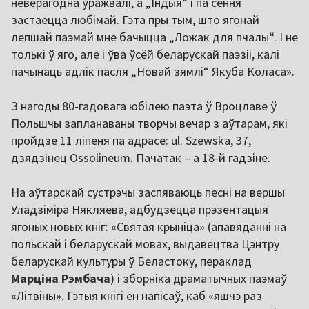
неверагодна ўражвалі, а „Індыя“ і па сёння
застаецца любімай. Гэта пры тым, што ягонай
лепшай паэмай мне бачыцца „Ложак для пчалы“. І не
толькі ў яго, але і ўва ўсёй беларускай паэзіі, калі
пачынаць адлік пасля „Новай зямлі“ Якуба Коласа».
З нагоды 80-гадовага юбілею паэта ў Вроцлаве ў
Польшчы запланаваны творчы вечар з аўтарам, які
пройдзе 11 ліпеня па адрасе: ul. Szewska, 37,
дзядзінец Ossolineum. Пачатак – а 18-й гадзіне.
На аўтарскай сустрэчы заспяваюць песні на вершы
Уладзіміра Някляева, адбудзецца прэзентацыя
ягоных новых кніг: «Святая крыніца» (апавяданні на
польскай і беларускай мовах, выдавецтва Цэнтру
беларускай культуры ў Беластоку, пераклад
Марціна Рэмбача
) і зборніка драматычных паэмаў
«Літвіны». Гэтыя кнігі ён напісаў, каб «яшчэ раз