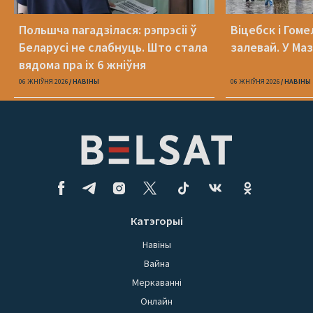
Польшча пагадзілася: рэпрэсіі ў
Віцебск і Гоме
Беларусі не слабнуць. Што стала
залевай. У Ма
вядома пра іх 6 жніўня
06 ЖНІЎНЯ 2026
НАВІНЫ
06 ЖНІЎНЯ 2026
НАВІНЫ
Катэгорыі
Навіны
Вайна
Меркаванні
Онлайн