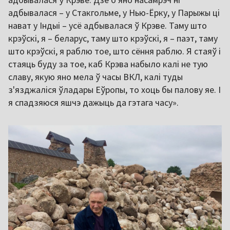
адбывалася – у Стакгольме, у Нью-Ёрку, у Парыжы ці
нават у Індыі – усё адбывалася ў Крэве. Таму што
крэўскі, я – беларус, таму што крэўскі, я – паэт, таму
што крэўскі, я раблю тое, што сёння раблю. Я стаяў і
стаяць буду за тое, каб Крэва набыло калі не тую
славу, якую яно мела ў часы ВКЛ, калі туды
з'язджаліся ўладары Еўропы, то хоць бы палову яе. І
я спадзяюся яшчэ дажыць да гэтага часу».