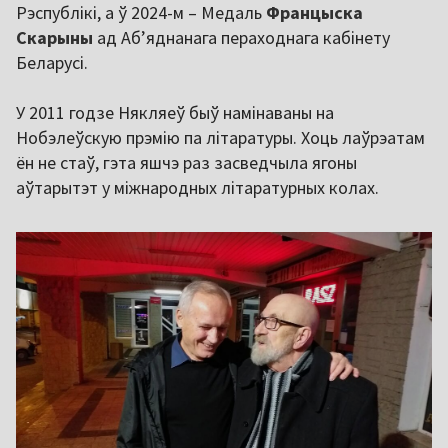
Рэспублікі, а ў 2024-м – Медаль
Францыска
Скарыны
ад Аб’яднанага пераходнага кабінету
Беларусі.
У 2011 годзе Някляеў быў намінаваны на
Нобэлеўскую прэмію па літаратуры. Хоць лаўрэатам
ён не стаў, гэта яшчэ раз засведчыла ягоны
аўтарытэт у міжнародных літаратурных колах.