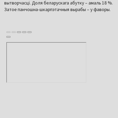
вытворчасці. Доля беларускага абутку – амаль 18 %.
Затое панчошна-шкарпэтачныя вырабы – у фаворы.