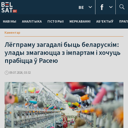
BE
НАВІНЫ
АНАЛІТЫКА
ГІСТОРЫІ
МЕРКАВАННI
АБ'ЕКТЫЎ
ПРАГ
Каментар
Лёгпраму загадалі быць беларускім:
улады змагаюцца з імпартам і хочуць
прабіцца ў Расею
09.07.2026, 03:32