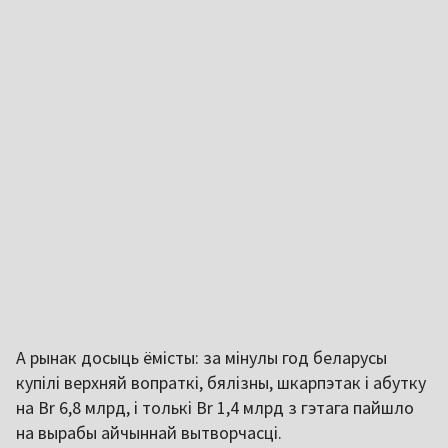
А рынак досыць ёмісты: за мінулы год беларусы
купілі верхняй вопраткі, бялізны, шкарпэтак і абутку
на Br 6,8 млрд, і толькі Br 1,4 млрд з гэтага пайшло
на вырабы айчыннай вытворчасці.