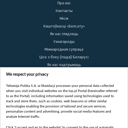
Пра нас
Кантакты
Місія
Каштоўнасці «Белсату»
Як нас глядзець
Узнагароды
Міжнародная супраца
Ціск з боку ўладаў Беларусі
Як нас падтрымаць
Правілы выкарыстання матэрыялаў
We respect your privacy
Інфармацыя аб адпраўніку
Telewizja Polska S.A. w likwidacji processes your personal data collected
Бяспека
when you visit individual websites on the tvp.pl Portal (hereinafter referred
Youtube
to as the Portal), including information saved using technologies used to
track and store them, such as cookies, web beacons or other similar
Белсат news
technologies enabling the provision of tailored and secure services,
personalize content and advertising, provide social media features and
Белсат Shorts
analyze Internet traffic.
Белсат Life
Click "I accept and go to the website" to consent to the use of automatic