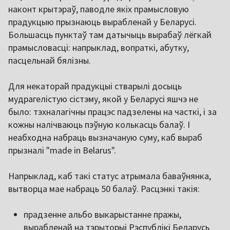
наконт крытэраў, паводле якіх прамысловую
прадукцыю прызнаюць вырабленай у Беларусі.
Большасць пунктаў там датычыць вырабаў лёгкай
прамысловасці: напрыклад, вопраткі, абутку,
пасцельнай бялізны.
Для некаторай прадукцыі стварылі досыць
мудрагелістую сістэму, якой у Беларусі яшчэ не
было: тэхналагічны працэс падзелены на часткі, і за
кожны налічваюць пэўную колькасць балаў. І
неабходна набраць вызначаную суму, каб выраб
прызналі "made in Belarus".
Напрыклад, каб такі статус атрымала баваўнянка,
вытворца мае набраць 50 балаў. Расцэнкі такія:
прадзенне альбо выкарыстанне пражы,
вырабленай на тэрыторыі Рэспублікі Беларусь