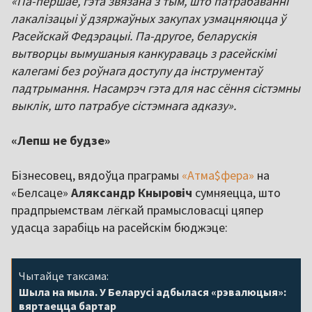
«Па-першае, гэта звязана з тым, што патрабаванні
лакалізацыі ў дзяржаўных закупах узмацняюцца ў
Расейскай Федэрацыі. Па-другое, беларускія
вытворцы вымушаныя канкураваць з расейскімі
калегамі без роўнага доступу да інструментаў
падтрымання. Насамрэч гэта для нас сёння сістэмны
выклік, што патрабуе сістэмнага адказу».
«Лепш не будзе»
Бізнесовец, вядоўца праграмы
«Атма$фера»
на
«Белсаце»
Аляксандр
Кныровіч
сумняецца, што
прадпрыемствам лёгкай прамысловасці цяпер
удасца зарабіць на расейскім бюджэце:
Чытайце таксама:
Шыла на мыла. У Беларусі адбылася «рэвалюцыя»:
вяртаецца бартар