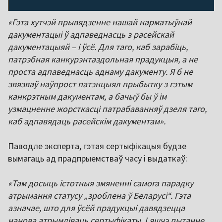
«Гэта хутчэй прывядзенне нашай нарматыўнай
дакументацыі ў адпаведнасць з расейскай
дакументацыяй – і ўсё. Для таго, каб зарабіць,
патрэбная канкурэнтаздольная прадукцыя, а не
проста адпаведнасць аднаму дакументу. Я б не
звязваў наўпрост патэнцыял прыбытку з гэтым
канкрэтным дакументам, а бачыў бы ў ім
узмацненне жорсткасці патрабаванняў дзеля таго,
каб адпавядаць расейскім дакументам».
Паводле эксперта, гэтая сертыфікацыя будзе
вымагаць ад прадпрыемстваў часу і выдаткаў:
«Там досыць істотныя змяненні самога парадку
атрымання статусу „зроблена ў Беларусі“. Гэта
азначае, што для ўсёй прадукцыі давядзецца
нанова атрымліваць сертыфікаты. І яшчэ пытанне,