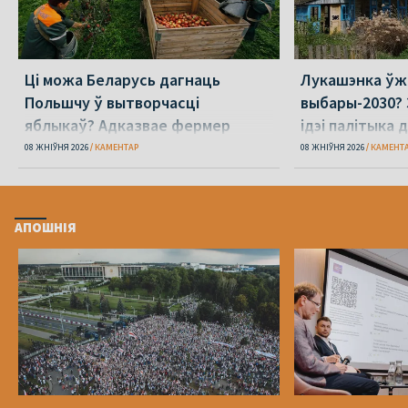
Ці можа Беларусь дагнаць
Лукашэнка ўж
Польшчу ў вытворчасці
выбары-2030? 
яблыкаў? Адказвае фермер
ідэі палітыка 
08 ЖНІЎНЯ 2026
КАМЕНТАР
08 ЖНІЎНЯ 2026
КАМЕНТ
АПОШНІЯ