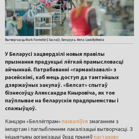
Вытворчасць Mark Formelle ў Заслаўі, Беларусь. Фота: LookByMedia
У Беларусі зацвердзілі новыя правілы
прызнання прадукцыі лёгкай прамысловасці
айчыннай. Патрабаванні «гарманізавалі» з
расейскімі, каб мець доступ да тамтэйшых
дзяржаўных закупаў. «Белсат» спытаў
бізнесоўцу Аляксандра Кныровіча, як тое
паўплывае на беларускія прадпрыемствы і
спажыўцоў.
Канцэрн «Беллёгпрам»
пахваліўся
змаганнем з
імпартам і паглыбленнем лакалізацыі вытворчасці. З
ініцыятывы арганізацыі ўрад прыняў
пастанову