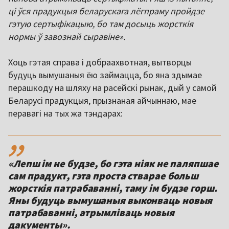
ці ўся прадукцыя беларускага лёгпраму пройдзе
гэтую сертыфікацыю, бо там досыць жорсткія
нормы ў завознай сыравіне».
Хоць гэтая справа і добраахвотная, вытворцы
будуць вымушаныя ёю займацца, бо яна здымае
перашкоду на шляху на расейскі рынак, дый у самой
Беларусі прадукцыя, прызнаная айчыннаю, мае
перавагі на тых жа тэндарах:
,,
«Лепш ім не будзе, бо гэта ніяк не паляпшае
сам прадукт, гэта проста стварае больш
жорсткія патрабаванні, таму ім будзе горш.
Яны будуць вымушаныя выконваць новыя
патрабаванні, атрымліваць новыя
дакументы».