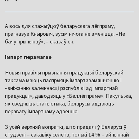
А вось для спажыўцоў беларускага лёгпраму,
прагназуе Кныровіч, зусім нічога не зменіцца. «Не
бачу прычынаў», – сказаў ён.
Імпарт перамагае
Новыя правілы прызнання прадукцыі беларускай
таксама маюць паспрыяць імпартазамяшчэнню і
«зніжэнню залежнасці рэспублікі ад імпартнай
прадукцыі», даводзяць у «Беллёгпраме». Пакуль жа,
як сведчыць статыстыка, беларусы аддаюць
перавагу імпартнаму адзенню.
З усёй верхняй вопраткі, што прадалі ў Беларусі ў
студзені – сакавіку сёлета, толькі 14 % – айчыннай