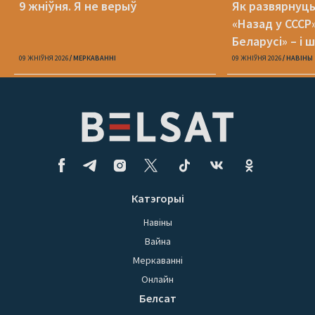
9 жніўня. Я не верыў
Як развярнуц
«Назад у СССР
Беларусі» – і 
09 ЖНІЎНЯ 2026
МЕРКАВАННI
09 ЖНІЎНЯ 2026
НАВІНЫ
Катэгорыі
Навіны
Вайна
Меркаванні
Онлайн
Белсат