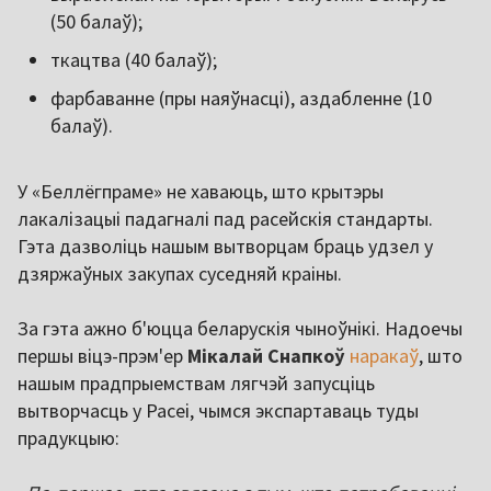
(50 балаў);
ткацтва (40 балаў);
фарбаванне (пры наяўнасці), аздабленне (10
балаў).
У «Беллёгпраме» не хаваюць, што крытэры
лакалізацыі падагналі пад расейскія стандарты.
Гэта дазволіць нашым вытворцам браць удзел у
дзяржаўных закупах суседняй краіны.
За гэта ажно б'юцца беларускія чыноўнікі. Надоечы
першы віцэ-прэм'ер
Мікалай
Снапкоў
наракаў
, што
нашым прадпрыемствам лягчэй запусціць
вытворчасць у Расеі, чымся экспартаваць туды
прадукцыю: