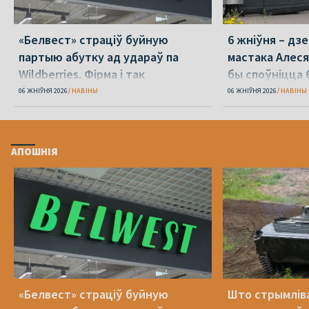
«Белвест» страціў буйную
6 жніўня – дз
партыю абутку ад удараў па
мастака Алеся
Wildberries. Фірма і так
бы споўніцца 
банкрутавала
06 ЖНІЎНЯ 2026
НАВІНЫ
06 ЖНІЎНЯ 2026
НАВІНЫ
АПОШНІЯ
«Белвест» страціў буйную
Што стрымлів