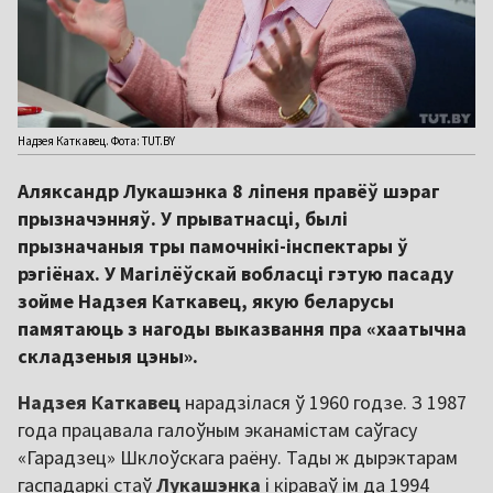
Надзея Каткавец. Фота: TUT.BY
Аляксандр Лукашэнка 8 ліпеня правёў шэраг
прызначэнняў. У прыватнасці, былі
прызначаныя тры памочнікі-інспектары ў
рэгіёнах. У Магілёўскай вобласці гэтую пасаду
зойме Надзея Каткавец, якую беларусы
памятаюць з нагоды выказвання пра «хаатычна
складзеныя цэны».
Надзея Каткавец
нарадзілася ў 1960 годзе. З 1987
года працавала галоўным эканамістам саўгасу
«Гарадзец» Шклоўскага раёну. Тады ж дырэктарам
гаспадаркі стаў
Лукашэнка
і кіраваў ім да 1994