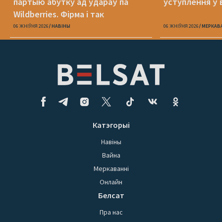
партыю абутку ад удараў па
уступлення ў 
Wildberries. Фірма і так
банкрутавала
06 ЖНІЎНЯ 2026
НАВІНЫ
06 ЖНІЎНЯ 2026
МЕРКАВ
Катэгорыі
Навіны
Вайна
Меркаванні
Онлайн
Белсат
Пра нас