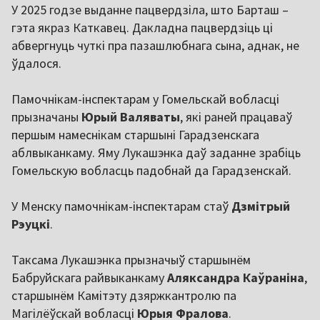
У 2025 годзе выданне пацвердзіла, што Барташ –
гэта якраз Каткавец. Дакладна пацвердзіць ці
абвергнуць чуткі пра пазашлюбнага сына, аднак, не
ўдалося.
Памочнікам-інспектарам у Гомельскай вобласці
прызначаны
Юрый Валяваты
, які раней працаваў
першым намеснікам старшыні Гарадзенскага
аблвыканкаму. Яму Лукашэнка даў заданне зрабіць
Гомельскую вобласць падобнай да Гарадзенскай.
У Менску памочнікам-інспектарам стаў
Дзмітрый
Рэуцкі
.
Таксама Лукашэнка прызначыў старшынём
Бабруйскага райвыканкаму
Аляксандра Каўраніна
,
старшынём Камітэту дзяржкантролю па
Магілёўскай вобласці
Юрыя Фралова
.