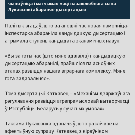
чыноўніца і магчымая маці пазашлюбнага сына
Лукашэнкі абараняе дысертацыю
Палітык згадаў, што за апошні час новая памочніца-
інспектарка абараніла кандыдацкую дысертацыю і
атрымала ступень кандыдата эканамічных навук:
«Вы за гэты час (што мяне здзівіла) і кандыдацкую
дысертацыю абаранілі, прайшліся па асноўных
этапах развіцця нашага аграрнага комплексу. Мяне
гэта задавальняе».
Тэма дысертацыі Каткавец – «Механізм дзяржаўнага
рэгулявання развіцця аграпрамысловай вытворчасці
ў Рэспубліцы Беларусь у сучасных умовах».
Таксама Лукашэнка адзначыў, што разлічвае на
эфектыўную супрацу Каткавец з кіраўніком