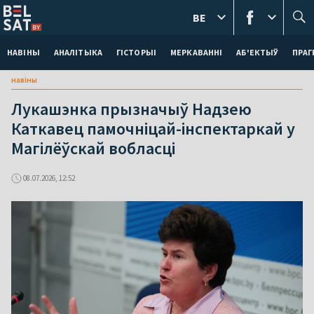
BE
НАВІНЫ
АНАЛІТЫКА
ГІСТОРЫІ
МЕРКАВАННI
АБ'ЕКТЫЎ
ПРАГ
навіны
Лукашэнка прызначыў Надзею
Каткавец памочніцай-інспектаркай у
Магілёўскай вобласці
08.07.2026, 12:52