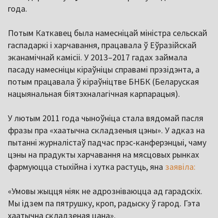
года.
Потым Каткавец была намесніцай міністра сельскай
гаспадаркі і харчавання, працавала ў Еўразійскай
эканамічнай камісіі. У 2013–2017 гадах займала
пасаду намесніцы кіраўніцы справамі прэзідэнта, а
потым працавала ў кіраўніцтве БНБК (Беларуская
нацыянальная біятэхналагічная карпарацыя).
У лютым 2011 года чыноўніца стала вядомай пасля
фразы пра «хаатычна складзеныя цэны». У адказ на
пытанні журналістаў падчас прэс-канферэнцыі, чаму
цэны на прадукты харчавання на мясцовых рынках
фармуюцца стыхійна і хутка растуць, яна
заявіла:
«Умовы жыцця ніяк не адрозніваюцца ад гарадскіх.
Мы ідзем па пятрушку, кроп, радыску ў гарод. Гэта
хаатычна складзеная цана».