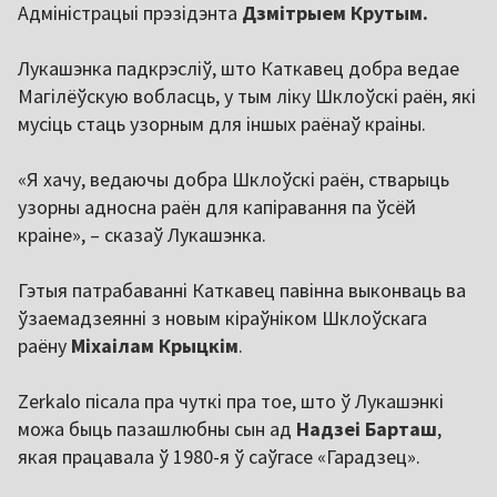
Адміністрацыі прэзідэнта
Дзмітрыем Крутым.
Лукашэнка падкрэсліў, што Каткавец добра ведае
Магілёўскую вобласць, у тым ліку Шклоўскі раён, які
мусіць стаць узорным для іншых раёнаў краіны.
«Я хачу, ведаючы добра Шклоўскі раён, стварыць
узорны адносна раён для капіравання па ўсёй
краіне», – сказаў Лукашэнка.
Гэтыя патрабаванні Каткавец павінна выконваць ва
ўзаемадзеянні з новым кіраўніком Шклоўскага
раёну
Міхаілам Крыцкім
.
Zerkalo пісала пра чуткі пра тое, што ў Лукашэнкі
можа быць пазашлюбны сын ад
Надзеі Барташ
,
якая працавала ў 1980-я ў саўгасе «Гарадзец».