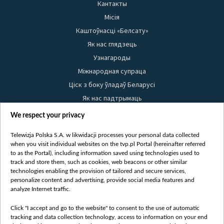
Кантакты
Місія
Каштоўнасці «Белсату»
Як нас глядзець
Узнагароды
Міжнародная супраца
Ціск з боку ўладаў Беларусі
Як нас падтрымаць
Правілы выкарыстання матэрыялаў
We respect your privacy
Інфармацыя аб адпраўніку
Telewizja Polska S.A. w likwidacji processes your personal data collected
Бяспека
when you visit individual websites on the tvp.pl Portal (hereinafter referred
Youtube
to as the Portal), including information saved using technologies used to
track and store them, such as cookies, web beacons or other similar
Белсат news
technologies enabling the provision of tailored and secure services,
personalize content and advertising, provide social media features and
Белсат Shorts
analyze Internet traffic.
Белсат Life
Click "I accept and go to the website" to consent to the use of automatic
Жэстачайшы мульт
tracking and data collection technology, access to information on your end
Belsat English