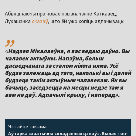
Абвяшчаючы пра новае прызначэнне Каткавец,
Лукашэнка
сказаў
, што ёй ужо хопіць адпачываць:
,,
«Надзея Мікалаеўна, я вас ведаю даўно. Вы
чалавек актыўны. Напэўна, больш
дасведчанага за сталом нікога няма. Усё
будзе залежаць ад таго, наколькі вы і далей
будзеце такім актыўным чалавекам. Як вы
бачыце, заседзецца на месцы недзе там я
вам не даў. Адпачылі крыху, і наперад».
Чытайце таксама:
Аўтарка «хаатычна складзеных цэнаў». Былая топ-