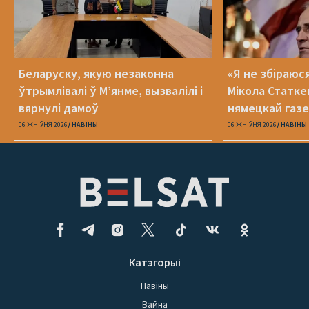
Беларуску, якую незаконна
«Я не збіраюс
ўтрымлівалі ў М’янме, вызвалілі і
Мікола Статке
вярнулі дамоў
нямецкай газе
06 ЖНІЎНЯ 2026
НАВІНЫ
06 ЖНІЎНЯ 2026
НАВІНЫ
Катэгорыі
Навіны
Вайна