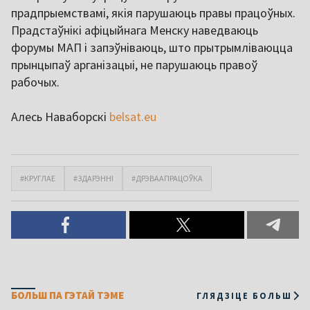
прадпрыемствамі, якія парушаюць правы працоўных.
Прадстаўнікі афіцыйнага Менску наведваюць
форумы МАП і запэўніваюць, што прытрымліваюцца
прынцыпаў арганізацыі, не парушаюць правоў
рабочых.
Алесь Наваборскі
belsat.eu
#КРУГЛАЕ
#ЗДАРЭННІ
#ДРЭВААПРАЦОЎКА
БОЛЬШ ПА ГЭТАЙ ТЭМЕ
ГЛЯДЗІЦЕ БОЛЬШ