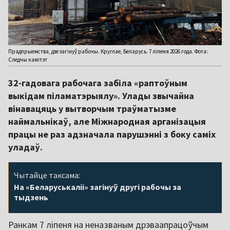
Прадпрыемства, дзе загінуў рабочы. Круглае, Беларусь. 7 ліпеня 2026 года. Фота:
Следчы камітэт
32-гадовага рабочага забіла «раптоўным
выкідам піламатэрыялу». Улады звычайна
вінавацяць у вытворчым траўматызме
наймальнікаў, але Міжнародная арганізацыя
працы не раз адзначала парушэнні з боку саміх
уладаў.
Чытайце таксама:
На «Беларуськаліі» загінуў другі рабочы за
тыдзень
Ранкам 7 ліпеня на неназваным дрэваапрацоўчым