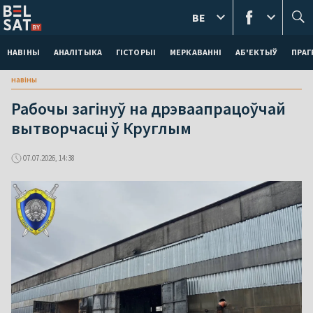
BE
НАВІНЫ
АНАЛІТЫКА
ГІСТОРЫІ
МЕРКАВАННI
АБ'ЕКТЫЎ
ПРАГ
навіны
Рабочы загінуў на дрэваапрацоўчай
вытворчасці ў Круглым
07.07.2026, 14:38