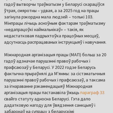
гадоў вытворчы траўматызм у Беларусі скараціўся
ўтрая, смяротны – удвая, а за 2025 год на працы
загінула рэкордна мала людзей – толькі 103.
Мінпрацы лічыць асноўным фактарам траўматызму
«недапрацоўкі наймальнікаў» – такія, як
недастатковая падрыхтоўка працоўных месцаў,
адсутнасць распрацаваных інструкцыяў і навучання.
Міжнародная арганізацыя працы (МАП) больш за 20
гадоў адзначае парушэнні правоў рабочых і
прафсаюзаў у Беларусі. У 2022 годзе Беларусь
фактычна прыраўнялі да М'янмы: за сістэматычныя
парушэнні правоў рабочых і прафсаюзаў, а таксама
за ігнараванне рэкамендацыяў Міжнародная
арганізацыя працы пастанавіла ўжыць
параграф 33
свайго статуту адносна Беларусі. Гэта дало
дадатковую нагоду для ўвядзення санкцыяў і
забаронаў на супрацу з беларускімі