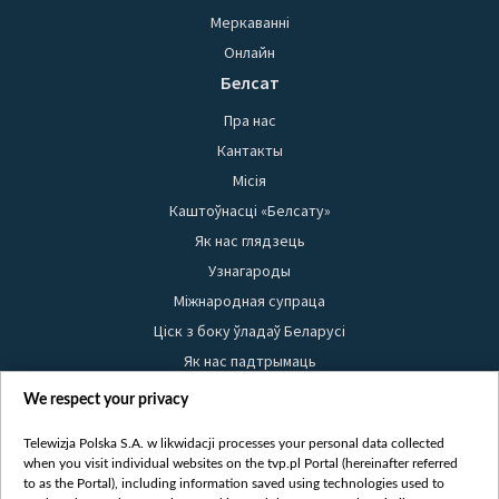
Меркаванні
Онлайн
Белсат
Пра нас
Кантакты
Місія
Каштоўнасці «Белсату»
Як нас глядзець
Узнагароды
Міжнародная супраца
Ціск з боку ўладаў Беларусі
Як нас падтрымаць
Правілы выкарыстання матэрыялаў
We respect your privacy
Інфармацыя аб адпраўніку
Telewizja Polska S.A. w likwidacji processes your personal data collected
Бяспека
when you visit individual websites on the tvp.pl Portal (hereinafter referred
Youtube
to as the Portal), including information saved using technologies used to