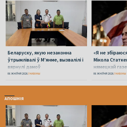
Беларуску, якую незаконна
«Я не збіраюс
ўтрымлівалі ў М’янме, вызвалілі і
Мікола Статке
вярнулі дамоў
нямецкай газе
06 ЖНІЎНЯ 2026
НАВІНЫ
06 ЖНІЎНЯ 2026
НАВІНЫ
АПОШНІЯ