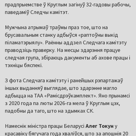
прадпрыемстве ў Круглым загінуў 32-гадовы рабочы,
паведаміў Следчы камітэт.
Мужчына атрымаў траўмы праз тое, што на
брусавальным станку адбыўся «раптоўны выкід
піламатэрыялу». Раённы аддзел Следчага камітэту
праводзіць праверку. На месцы здарэння працуе
следчая група, збіраюць дакументы аб ахове працы і
тэхніцы бяспекі.
З фота Следчага камітэту і ранейшых рэпартажаў
іншых выданняў выглядае, што здарэнне магло
адбыцца на ТАА «Рамісдрэўкамплект». Яно прынамсі
з 2020 года па люты 2026-га мела ў Круглым цэх,
падобны да таго, што на здымках СК.
Намеснік міністра працы Беларусі
Алег Токун
у
красавіку бягучага года хваліўся, што за апошнія 20