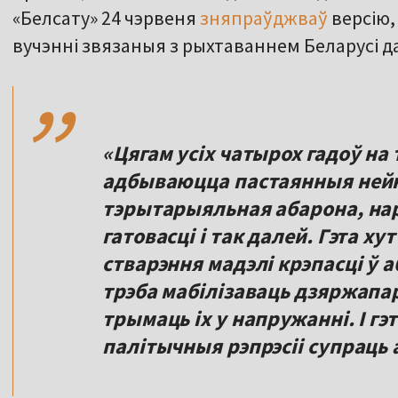
«Белсату» 24 чэрвеня
зняпраўджваў
версію,
,,
вучэнні звязаныя з рыхтаваннем Беларусі да
«Цягам усіх чатырох гадоў на
адбываюцца пастаянныя нейкі
тэрытарыяльная абарона, нар
гатовасці і так далей. Гэта х
стварэння мадэлі крэпасці ў аб
трэба мабілізаваць дзяржапара
трымаць іх у напружанні. І гэ
палітычныя рэпрэсіі супраць 