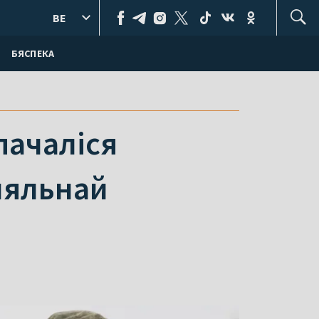
BE
БЯСПЕКА
пачаліся
ыяльнай