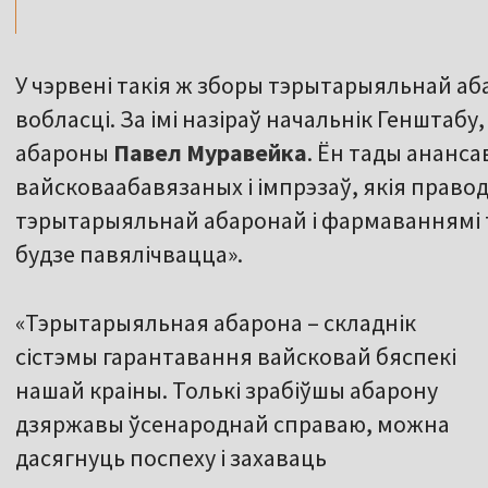
У чэрвені такія ж зборы тэрытарыяльнай аба
вобласці. За імі назіраў начальнік Генштабу
абароны
Павел
Муравейка
. Ён тады ананса
вайсковаабавязаных і імпрэзаў, якія право
тэрытарыяльнай абаронай і фармаваннямі 
будзе павялічвацца».
«Тэрытарыяльная абарона – складнік
сістэмы гарантавання вайсковай бяспекі
нашай краіны. Толькі зрабіўшы абарону
дзяржавы ўсенароднай справаю, можна
дасягнуць поспеху і захаваць