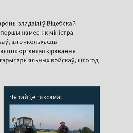
роны зладзілі ў Віцебскай
, першы намеснік міністра
ваў, што «колькасць
дзяцца органамі кіравання
тэрытарыяльных войскаў, штогод
Чытайце таксама: