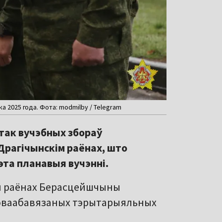
а 2025 года. Фота: modmilby / Telegram
так вучэбных збораў
Драгічынскім раёнах, што
эта планавыя вучэнні.
кім раёнах Берасцейшчыны
оваабавязаных тэрытарыяльных