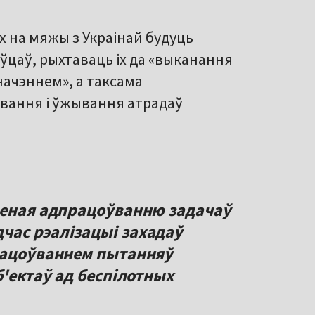
х на мяжы з Украінай будуць
ўцаў, рыхтаваць іх да «выканання
начэннем», а таксама
вання і ўжывання атрадаў
зеная адпрацоўванню задачаў
час рэалізацыі захадаў
рацоўваннем пытанняў
б'ектаў ад беспілотных