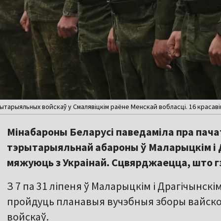
ытарыяльных войскаў у Смалявіцкім раёне Менскай вобласці. 16 красавік
Мінабароны Беларусі паведаміла пра пача
тэрытарыяльнай абароны ў Маларыцкім і 
мяжуюць з Украінай. Сцвярджаецца, што г
З 7 па 31 ліпеня ў Маларыцкім і Драгічынс
пройдуць планавыя вучэбныя зборы вайск
войскаў.