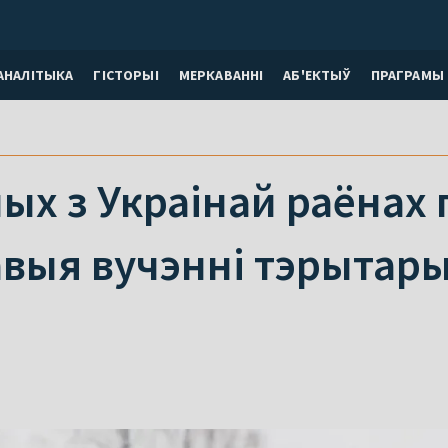
АНАЛІТЫКА
ГІСТОРЫІ
МЕРКАВАННI
АБ'ЕКТЫЎ
ПРАГРАМЫ
х з Украінай раёнах 
выя вучэнні тэрытар