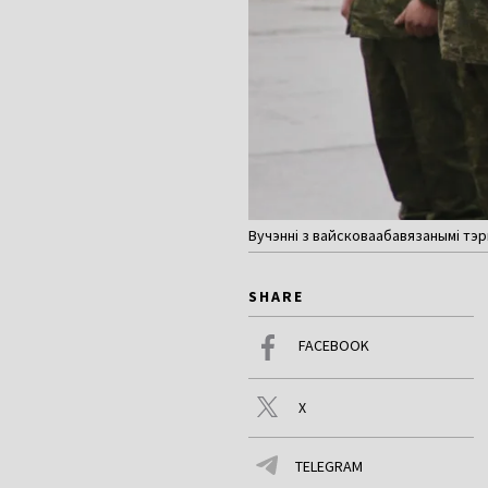
Вучэнні з вайсковаабавязанымі тэр
SHARE
FACEBOOK
X
TELEGRAM