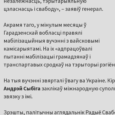
незалежнасць, тэрытарыяльную
цэласнасць і свабоду», – заявіў генерал.
Акрамя таго, у мінулым месяцы ў
Гарадзенскай вобласці правялі
мабілізацыйныя вучэнні з вайсковымі
камісарыятамі. На іх «адпрацоўвалі
пытанні мабілізацыі грамадзянаў і
транспартавых сродкаў на тэрыторыі рэгіён
На тыя вучэнні звярталі ўвагу ва Украіне. К
Андрэй
Сыбіга
заклікаў міжнародную суполь
звязку з імі.
Зрэшты, палітычны аглядальнік Радыё Сва