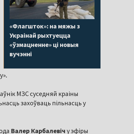
«Флагшток»: на мяжы з
Украінай рыхтуецца
«ўзмацненне» ці новыя
вучэнні
у».
іраўнік МЗС суседняй краіны
насць захоўваць пільнасць у
бода
Валер
Карбалевіч
у эфіры