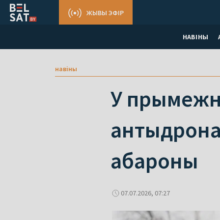
ЖЫВЫ ЭФІР
НАВІНЫ
навіны
У прымежны
антыдрона
абароны
07.07.2026, 07:27