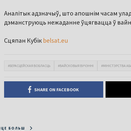
Аналітык адзначыў, што апошнім часам улад
дэманструюць нежаданне ўцягвацца ў вайн
Сцяпан Кубік
belsat.eu
#БЕРАСЦЕЙСКАЯ ВОБЛАСЦЬ
#ВАЙСКОВЫЯ ВУЧЭННІ
#МІНІСТЭРСТВА А
SHARE ON FACEBOOK
ІЦЕ БОЛЬШ