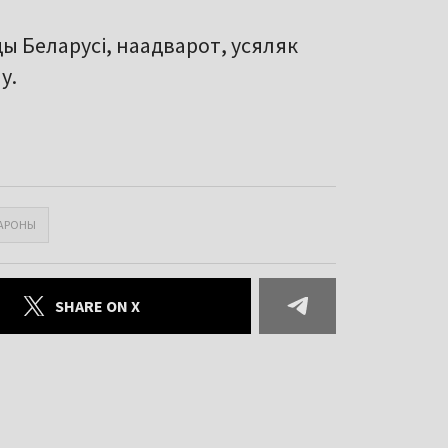
ы Беларусі, наадварот, усяляк
у.
БАРОНЫ
SHARE ON X