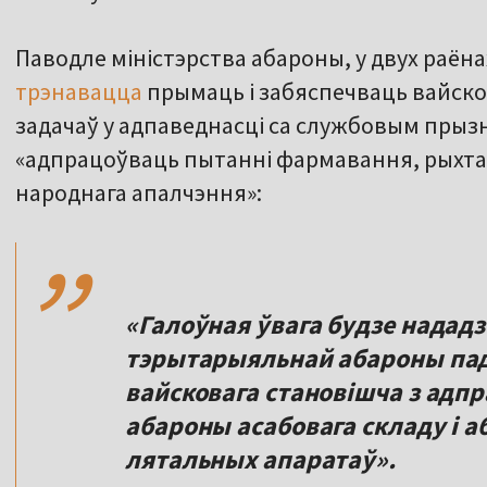
Паводле міністэрства абароны, у двух раёна
трэнавацца
прымаць і забяспечваць вайско
задачаў у адпаведнасці са службовым прыз
«адпрацоўваць пытанні фармавання, рыхта
,,
народнага апалчэння»:
«Галоўная ўвага будзе надад
тэрытарыяльнай абароны пад
вайсковага становішча з адп
абароны асабовага складу і а
лятальных апаратаў».