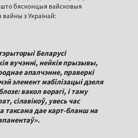
 што бясконцыя вайсковыя
 вайны з Украінай:
 тэрыторыі Беларусі
я вучэнні, нейкія прызывы,
однае апалчэнне, праверкі
утчэй элемент мабілізацыі дзеля
лозе: вакол ворагі, і таму
т, сілавікоў, увесь час
та таксама дае карт-бланш на
апанентаў».