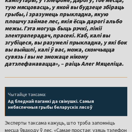
тую мясцовасць, у якой вы будзеце збіраць
грыбы, і зразумець прыкладна, якую
плошчу займае лес, якія ёсць дарогі альбо
межы. Гэта могуць быць рэчкі, лініі
электраперадач, прасекі. Каб, калі вы
згубіцеся, вы разумелі прыкладна, у які бок
вы выйшлі, калі ў вас, можа, скончыцца
сувязь і вы не зможаце нікому
датэлефанавацца», – раіць Алег Мяцеліца.
Чытайце таксама:
Ад бледнай паганкі да свінушкі. Самыя
небяспечныя грыбы беларускіх лясоў
Эксперты таксама кажуць, што трэба запомніць
месца ўваходу ў лес. «Самае простае: узяць тэлефон