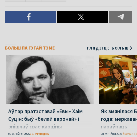
БОЛЬШ ПА ГЭТАЙ ТЭМЕ
ГЛЯДЗІЦЕ БОЛЬШ
Аўтар пратэставай «Евы» Хаім
Як змянілася 
Суцін: быў «белай варонай» і
года: меркаван
знішчаў свае карціны
параўнаць
09 ЖНІЎНЯ 2026
ШУФЛЯДКА
08 ЖНІЎНЯ 2026
ШУФЛЯ