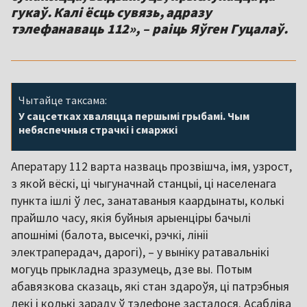
гукаў. Калі ёсць сувязь, адразу
тэлефанаваць 112», – раіць Яўген Гуцалаў.
Чытайце таксама:
У сацсетках хваляцца першымі грыбамі. Чым
небяспечныя страчкі і смаржкі
Аператару 112 варта назваць прозвішча, імя, узрост,
з якой вёскі, ці чыгуначнай станцыі, ці населенага
пункта ішлі ў лес, занатаваныя каардынаты, колькі
прайшло часу, якія буйныя арыенціры бачылі
апошнімі (балота, высечкі, рэчкі, лініі
электраперадач, дарогі), – у выніку ратавальнікі
могуць прыкладна зразумець, дзе вы. Потым
абавязкова сказаць, які стан здароўя, ці патрэбныя
лекі і колькі зараду ў тэлефоне засталося. Асабліва