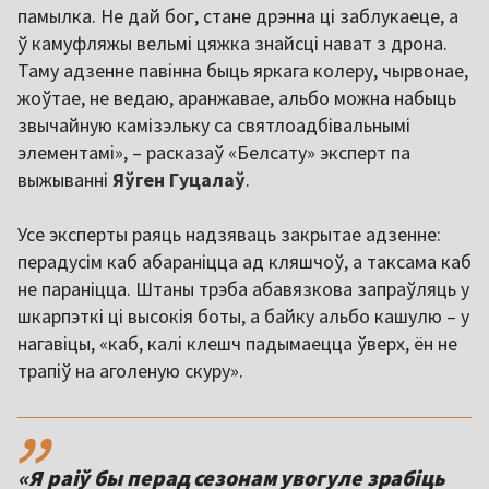
памылка. Не дай бог, стане дрэнна ці заблукаеце, а
ў камуфляжы вельмі цяжка знайсці нават з дрона.
Таму адзенне павінна быць яркага колеру, чырвонае,
жоўтае, не ведаю, аранжавае, альбо можна набыць
звычайную камізэльку са святлоадбівальнымі
элементамі», – расказаў «Белсату» эксперт па
выжыванні
Яўген Гуцалаў
.
Усе эксперты раяць надзяваць закрытае адзенне:
перадусім каб абараніцца ад кляшчоў, а таксама каб
не параніцца. Штаны трэба абавязкова запраўляць у
шкарпэткі ці высокія боты, а байку альбо кашулю – у
нагавіцы, «каб, калі клешч падымаецца ўверх, ён не
трапіў на аголеную скуру».
,,
«Я раіў бы перад сезонам увогуле зрабіць