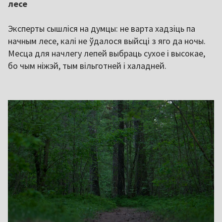
лесе
Эксперты сышліся на думцы: не варта хадзіць па
начным лесе, калі не ўдалося выйсці з яго да ночы.
Месца для начлегу лепей выбраць сухое і высокае,
бо чым ніжэй, тым вільготней і халадней.