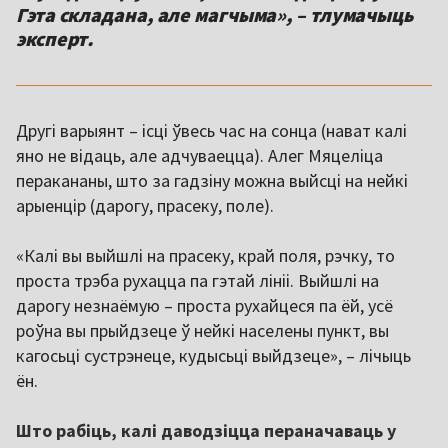
Гэта складана, але магчыма», – тлумачыць
эксперт.
Другі варыянт – ісці ўвесь час на сонца (нават калі
яно не відаць, але адчуваецца). Алег Мяцеліца
перакананы, што за гадзіну можна выйсці на нейкі
арыенцір (дарогу, прасеку, поле).
«Калі вы выйшлі на прасеку, край поля, рэчку, то
проста трэба рухацца па гэтай лініі. Выйшлі на
дарогу незнаёмую – проста рухайцеся па ёй, усё
роўна вы прыйдзеце ў нейкі населены пункт, вы
кагосьці сустрэнеце, кудысьці выйдзеце», – лічыць
ён.
Што рабіць, калі даводзіцца пераначаваць у