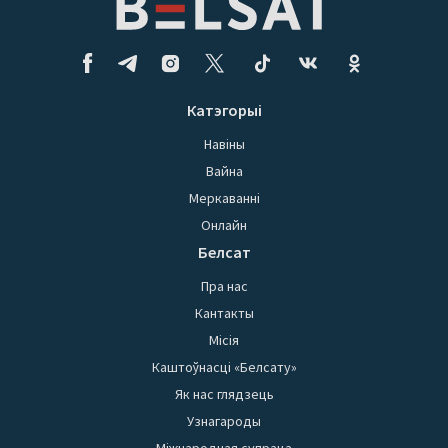
Катэгорыі
Навіны
Вайна
Меркаванні
Онлайн
Белсат
Пра нас
Кантакты
Місія
Каштоўнасці «Белсату»
Як нас глядзець
Узнагароды
Міжнародная супраца