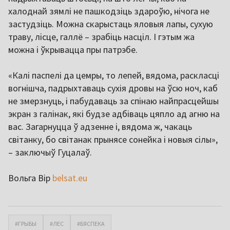
халоднай зямлі не пашкодзіць здароўю, нічога не
застудзіць. Можна скарыстаць яловыя лапы, сухую
траву, лісце, галлё – зрабіць насціл. І гэтым жа
можна і ўкрывацца пры патрэбе.
«Калі паспелі да цемры, то лепей, вядома, раскласці
вогнішча, падрыхтаваць сухія дровы на ўсю ноч, каб
не змерзнуць, і пабудаваць за спінаю найпрасцейшы
экран з галінак, які будзе адбіваць цяпло ад агню на
вас. Загарнуцца ў адзенне і, вядома ж, чакаць
світанку, бо світанак прынясе сонейка і новыя сілы»,
– заключыў Гуцалаў.
Вольга Вір
belsat.eu
#ГРЫБЫ
#ЛЕС
#БЯСПЕКА