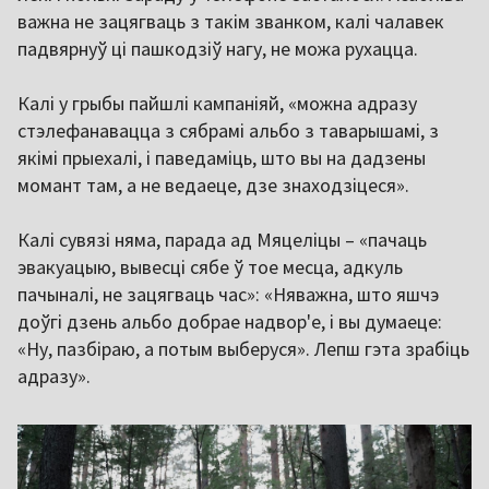
важна не зацягваць з такім званком, калі чалавек
падвярнуў ці пашкодзіў нагу, не можа рухацца.
Калі у грыбы пайшлі кампаніяй, «можна адразу
стэлефанавацца з сябрамі альбо з таварышамі, з
якімі прыехалі, і паведаміць, што вы на дадзены
момант там, а не ведаеце, дзе знаходзіцеся».
Калі сувязі няма, парада ад Мяцеліцы – «пачаць
эвакуацыю, вывесці сябе ў тое месца, адкуль
пачыналі, не зацягваць час»: «Няважна, што яшчэ
доўгі дзень альбо добрае надвор'е, і вы думаеце:
«Ну, пазбіраю, а потым выберуся». Лепш гэта зрабіць
адразу».