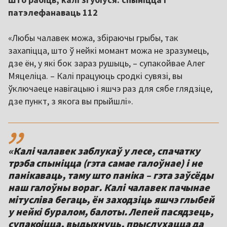
патэлефанаваць 112
«Любы чалавек можа, збіраючы грыбы, так
захапіцца, што ў нейкі момант можа не зразумець,
дзе ён, у які бок зараз рушыць, – супакойвае Алег
Мяцеліца. – Калі працуюць сродкі сувязі, вы
ўключаеце навігацыю і яшчэ раз для сябе глядзіце,
дзе пункт, з якога вы прыйшлі».
,,
«Калі чалавек заблукаў у лесе, спачатку
трэба спыніцца (гэта самае галоўнае) і не
панікаваць, таму што паніка – гэта заўсёды
наш галоўны вораг. Калі чалавек пачынае
мітусліва бегаць, ён заходзіць яшчэ глыбей
у нейкі буралом, балоты. Лепей пасядзець,
супакоіцца, выдыхнуць, прыслухацца да