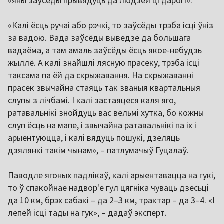
«яны заўсёды прывядуць да людзей ці дарогі».
«Калі ёсць ручаі або рэчкі, то заўсёды трэба ісці ўніз
за вадою. Вада заўсёды выведзе да большага
вадаёма, а там амаль заўсёды ёсць якое-небудзь
жыллё. А калі знайшлі лясную прасеку, трэба ісці
таксама па ёй да скрыжавання. На скрыжаванні
прасек звычайна стаяць так званыя квартальныя
слупы з лічбамі. І калі застаяцеся каля яго,
ратавальнікі знойдуць вас вельмі хутка, бо кожны
слуп ёсць на мапе, і звычайна ратавальнікі па іх і
арыентуюцца, і калі вядуць пошукі, дзеляць
дзялянкі такім чынам», – патлумачыў Гуцалаў.
Паводле ягоных падлікаў, калі арыентавацца на гукі,
то ў спакойнае надвор'е гул цягніка чуваць дзесьці
да 10 км, брэх сабакі – да 2–3 км, трактар – да 3–4. «І
лепей ісці тады на гук», – дадаў эксперт.