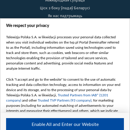
Ціск з боку ўладаў Беларусі
Як нас падтрымаць
Правілы выкарыстання матэрыялаў
We respect your privacy
Інфармацыя аб адпраўніку
Telewizja Polska S.A. w likwidacji processes your personal data collected
Бяспека
when you visit individual websites on the tvp.pl Portal (hereinafter referred
Youtube
to as the Portal), including information saved using technologies used to
track and store them, such as cookies, web beacons or other similar
Белсат news
technologies enabling the provision of tailored and secure services,
personalize content and advertising, provide social media features and
Белсат Shorts
analyze Internet traffic.
Белсат Life
Жэстачайшы мульт
Click "I accept and go to the website" to consent to the use of automatic
tracking and data collection technology, access to information on your end
Belsat English
device and its storage, and to the processing of your personal data by
Biełsat PL
Telewizja Polska S.A. w likwidacji,
Trusted Partners from IAB* (1201
company)
and other
Trusted TVP Partners (93 company)
, for marketing
Белсат Now
purposes (including for automated matching of advertisements to your
Белсат History
interests and measuring their effectiveness) and others, which we indicate
below.
Белсат Music
Enable All and Enter our Website
Белсат Doc
The purposes of processing your data by TVP S.A. w likwidacji are as