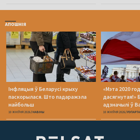
АПОШНІЯ
Інфляцыя ў Беларусі крыху
«Мэта 2020 год
паскорылася. Што падаражэла
дасягнутая!» 
найбольш
адзначылі ў 
годнасці
10 ЖНІЎНЯ 2026
НАВІНЫ
10 ЖНІЎНЯ 2026
РЭПАРТ