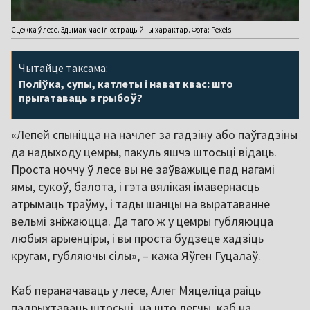
Сцежка ў лесе. Здымак мае ілюстрацыйны характар. Фота: Pexels
Чытайце таксама:
Поліўка, супы, катлеты і нават квас: што
прыгатаваць з грыбоў?
«Лепей спыніцца на начлег за гадзіну або паўгадзіны
да надыходу цемры, пакуль яшчэ штосьці відаць.
Проста ноччу ў лесе вы не заўважыце пад нагамі
ямы, сукоў, балота, і гэта вялікая імавернасць
атрымаць траўму, і тады шанцы на выратаванне
вельмі зніжаюцца. Да таго ж у цемры губляюцца
любыя арыенціры, і вы проста будзеце хадзіць
кругам, губляючы сілы», – кажа Яўген Гуцалаў.
Каб пераначаваць у лесе, Алег Мяцеліца раіць
падрыхтаваць штосьці, на што легчы, каб на