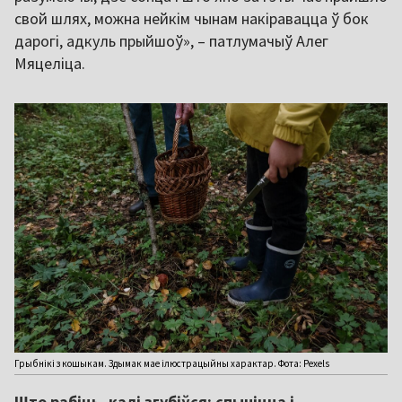
свой шлях, можна нейкім чынам накіравацца ў бок
дарогі, адкуль прыйшоў», – патлумачыў Алег
Мяцеліца.
Грыбнікі з кошыкам. Здымак мае ілюстрацыйны характар. Фота: Pexels
Што рабіць, калі згубіўся: спыніцца і