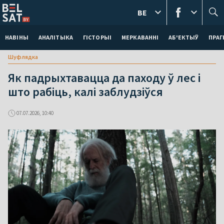
BE
НАВІНЫ
АНАЛІТЫКА
ГІСТОРЫІ
МЕРКАВАННI
АБ'ЕКТЫЎ
ПРАГ
Шуфлядка
Як падрыхтавацца да паходу ў лес і
што рабіць, калі заблудзіўся
07.07.2026, 10:40