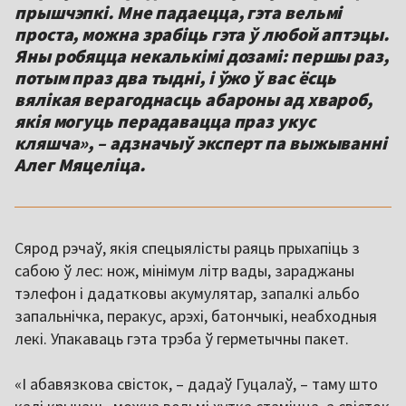
прышчэпкі. Мне падаецца, гэта вельмі
проста, можна зрабіць гэта ў любой аптэцы.
Яны робяцца некалькімі дозамі: першы раз,
потым праз два тыдні, і ўжо ў вас ёсць
вялікая верагоднасць абароны ад хвароб,
якія могуць перадавацца праз укус
кляшча», – адзначыў эксперт па выжыванні
Алег Мяцеліца.
Сярод рэчаў, якія спецыялісты раяць прыхапіць з
сабою ў лес: нож, мінімум літр вады, зараджаны
тэлефон і дадатковы акумулятар, запалкі альбо
запальнічка, перакус, арэхі, батончыкі, неабходныя
лекі. Упакаваць гэта трэба ў герметычны пакет.
«І абавязкова свісток, – дадаў Гуцалаў, – таму што