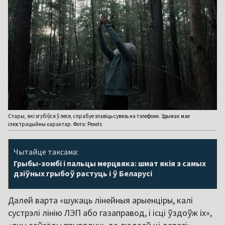
Стары, які згубіўся ў лесе, спрабуе злавіць сувязь на тэлефоне. Здымак мае
ілюстрацыйны характар. Фота: Pexels
Чытайце таксама:
Грыбы-зомбі і пальцы мерцвяка: шмат якія з самых
дзіўных грыбоў растуць і ў Беларусі
Далей варта «шукаць лінейныя арыенціры, калі
сустрэлі лінію ЛЭП або газаправод, і ісці ўздоўж іх»,