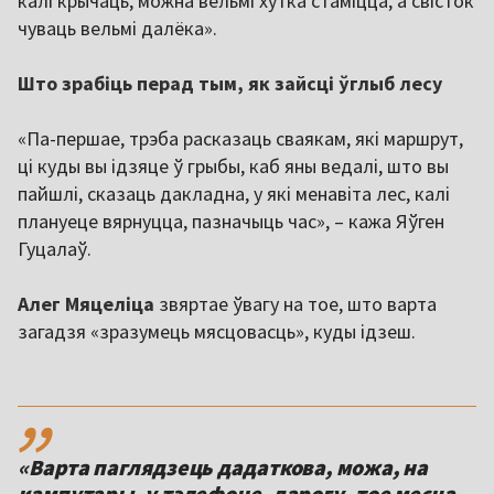
калі крычаць, можна вельмі хутка стаміцца, а свісток
чуваць вельмі далёка».
Што зрабіць перад тым, як зайсці ўглыб лесу
«Па-першае, трэба расказаць сваякам, які маршрут,
ці куды вы ідзяце ў грыбы, каб яны ведалі, што вы
пайшлі, сказаць дакладна, у які менавіта лес, калі
плануеце вярнуцца, пазначыць час», – кажа Яўген
Гуцалаў.
Алег Мяцеліца
звяртае ўвагу на тое, што варта
загадзя «зразумець мясцовасць», куды ідзеш.
,,
«Варта паглядзець дадаткова, можа, на
кампутары, у тэлефоне, дарогу, тое месца,