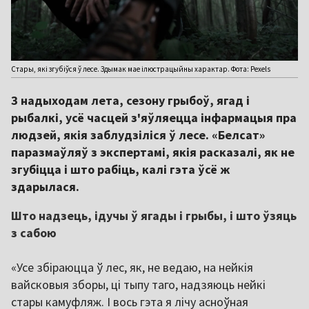
Стары, які згубіўся ў лесе. Здымак мае ілюстрацыйны характар. Фота: Pexels
З надыходам лета, сезону грыбоў, ягад і
рыбалкі, усё часцей з'яўляецца інфармацыя пра
людзей, якія заблудзіліся ў лесе. «Белсат»
паразмаўляў з экспертамі, якія расказалі, як не
згубіцца і што рабіць, калі гэта ўсё ж
здарылася.
Што надзець, ідучы ў ягады і грыбы, і што ўзяць
з сабою
«Усе збіраюцца ў лес, як, не ведаю, на нейкія
вайсковыя зборы, ці тыпу таго, надзяюць нейкі
стары камуфляж. І вось гэта я лічу асноўная