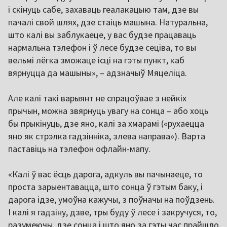
і скінуць сабе, захаваць геалакацыю там, дзе вы
пачалі свой шлях, дзе стаіць машына. Натуральна,
што калі вы заблукаеце, у вас будзе працаваць
нармальна тэлефон і ў лесе будзе сеціва, то вы
вельмі лёгка зможаце ісці на гэты пункт, каб
вярнуцца да машыны», – адзначыў Мяцеліца.
Але калі такі варыянт не спрацоўвае з нейкіх
прычын, можна звярнуць увагу на сонца – або хоць
бы прыкінуць, дзе яно, калі за хмарамі («рухаецца
яно як стрэлка гадзінніка, злева направа»). Варта
паставіць на тэлефон офлайн-мапу.
«Калі ў вас ёсць дарога, адкуль вы пачынаеце, то
проста зарыентавацца, што сонца ў гэтым баку, і
дарога ідзе, умоўна кажучы, з поўначы на поўдзень.
І калі я гадзіну, дзве, тры буду ў лесе і закручуся, то,
разумеючы, дзе сонца і што яно за гэты час прайшло