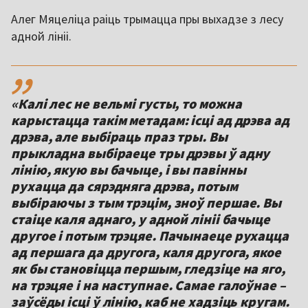
Алег Мяцеліца раіць трымацца пры выхадзе з лесу
адной лініі.
,,
«Калі лес не вельмі густы, то можна
карыстацца такім метадам: ісці ад дрэва ад
дрэва, але выбіраць праз тры. Вы
прыкладна выбіраеце тры дрэвы ў адну
лінію, якую вы бачыце, і вы павінны
рухацца да сярэдняга дрэва, потым
выбіраючы з тым трэцім, зноў першае. Вы
стаіце каля аднаго, у адной лініі бачыце
другое і потым трэцяе. Пачынаеце рухацца
ад першага да другога, каля другога, якое
як бы становіцца першым, гледзіце на яго,
на трэцяе і на наступнае. Самае галоўнае –
заўсёды ісці ў лінію, каб не хадзіць кругам.