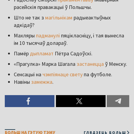
расейскія правакацыі ў Польшчы.
Што не так з
магільнікам
радыеактыўных
адкідаў?
Махляры
падманулі
пяцікласніцу, і тая вынесла
ім 10 тысячаў долараў.
Памёр
дыпламат
Пётра Садоўскі.
«Прагулка» Марка Шагала
застанецца
ў Менску.
Сенсацыі на
чэмпіянаце свету
па футболе.
Навіны
замежжа
.
БОЛЬШ НА ГЭТУЮ ТЭМУ
ГЛЯДЗЕЦЬ БОЛЬШ