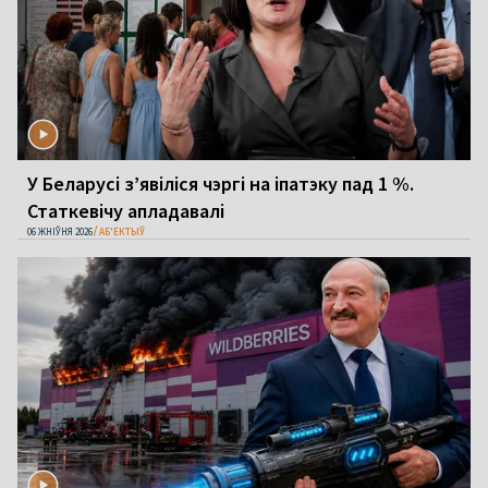
У Беларусі з’явіліся чэргі на іпатэку пад 1 %.
Статкевічу апладавалі
06 ЖНІЎНЯ 2026
АБ'ЕКТЫЎ