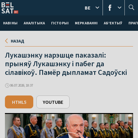
BE
НАВІНЫ
АНАЛІТЫКА
ГІСТОРЫІ
МЕРКАВАННI
АБ'ЕКТЫЎ
ПРАГ
НАЗАД
Лукашэнку нарэшце паказалі:
прыняў Лукашэнку і пабег да
сілавікоў. Памёр дыпламат Садоўскі
06.07.2026, 18:37
HTML5
YOUTUBE