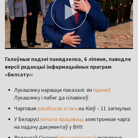
Галоўныя падзеі панядзелка, 6 ліпеня, паводле
версіі рэдакцыі інфармацыйных праграм
«Белсату»:
Лукашэнку нарэшце паказалі: ён
прыняў
Лукашэнку і пабег да сілавікоў.
Чарговая
расейская атака
на Кіеў – 11 загінулых.
У Беларусі
пачала працаваць
электронная чарга
на падачу дакументаў у ВНУ.
Радослаў Сікорскі
пракаментаваў
імаверныя