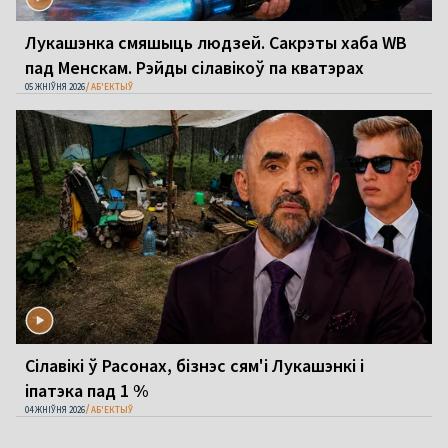
Лукашэнка смяшыць людзей. Сакрэты хаба WB
пад Менскам. Рэйды сілавікоў па кватэрах
05 ЖНІЎНЯ 2026
АБ'ЕКТЫЎ
Сілавікі ў Расонах, бізнэс сям'і Лукашэнкі і
іпатэка пад 1 %
04 ЖНІЎНЯ 2026
АБ'ЕКТЫЎ