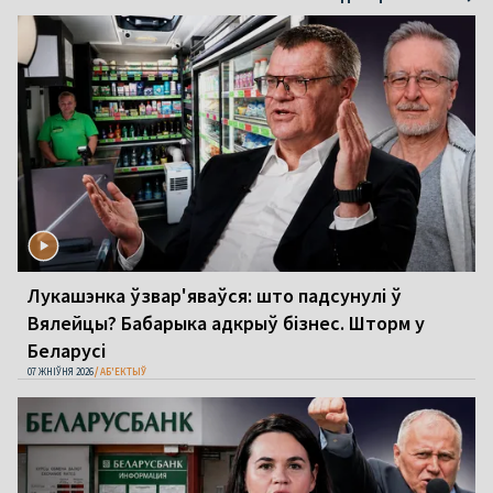
Лукашэнка ўзвар'яваўся: што падсунулі ў
Вялейцы? Бабарыка адкрыў бізнес. Шторм у
Беларусі
07 ЖНІЎНЯ 2026
АБ'ЕКТЫЎ