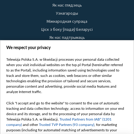
Як нас глядзець
Узнагароды
Міжнародная супраца
Ціск з боку ўладаў Беларусі
Як нас падтрымаць
Правілы выкарыстання матэрыялаў
We respect your privacy
Інфармацыя аб адпраўніку
Telewizja Polska S.A. w likwidacji processes your personal data collected
Бяспека
when you visit individual websites on the tvp.pl Portal (hereinafter referred
Youtube
to as the Portal), including information saved using technologies used to
track and store them, such as cookies, web beacons or other similar
Белсат news
technologies enabling the provision of tailored and secure services,
personalize content and advertising, provide social media features and
Белсат Shorts
analyze Internet traffic.
Белсат Life
Жэстачайшы мульт
Click "I accept and go to the website" to consent to the use of automatic
tracking and data collection technology, access to information on your end
Belsat English
device and its storage, and to the processing of your personal data by
Biełsat PL
Telewizja Polska S.A. w likwidacji,
Trusted Partners from IAB* (1201
company)
and other
Trusted TVP Partners (93 company)
, for marketing
Белсат Now
purposes (including for automated matching of advertisements to your