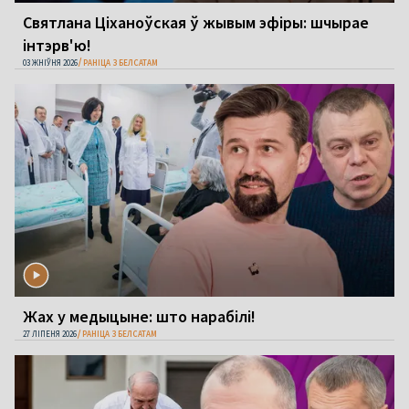
Святлана Ціханоўская ў жывым эфіры: шчырае
інтэрв'ю!
03 ЖНІЎНЯ 2026
РАНІЦА З БЕЛСАТАМ
Жах у медыцыне: што нарабілі!
27 ЛІПЕНЯ 2026
РАНІЦА З БЕЛСАТАМ