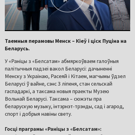
Таемныя перамовы Менск – Кіеў і ціск Пуціна на
Беларусь.
У «Раніцы з «Белсатам» абмяркоўваем галоўныя
палітычныя падзеі вакол Беларусі: дачыненні
Менску з Украінаю, Расеяй і Кітаем, магчымы ўдзел
Беларусі ў вайне, сэнс 3 ліпеня, стан сельскай
гаспадаркі, а таксама новыя праекты Музею
Вольнай Беларусі. Таксама – сюжэты пра
беларускую музыку, інтэрнэт-трэнды, сад і агарод,
спорт і добрыя навіны свету.
Госці праграмы «Раніцы з «Белсатам»: