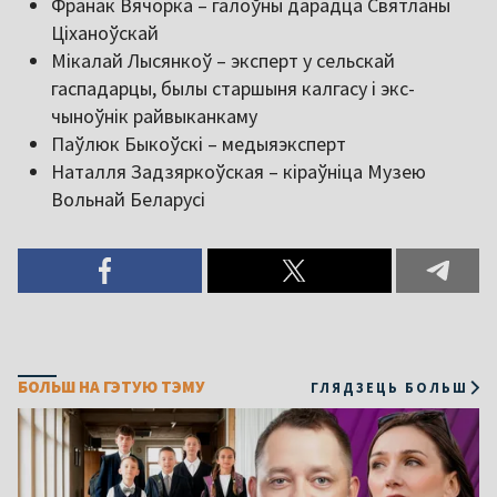
Франак Вячорка – галоўны дарадца Святланы
Ціханоўскай
Мікалай Лысянкоў – эксперт у сельскай
гаспадарцы, былы старшыня калгасу і экс-
чыноўнік райвыканкаму
Паўлюк Быкоўскі – медыяэксперт
Наталля Задзяркоўская – кіраўніца Музею
Вольнай Беларусі
БОЛЬШ НА ГЭТУЮ ТЭМУ
ГЛЯДЗЕЦЬ БОЛЬШ