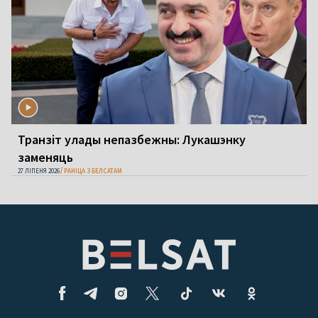
Транзіт улады непазбежны: Лукашэнку
заменяць
27 ЛІПЕНЯ 2026
РАНІЦА З БЕЛСАТАМ