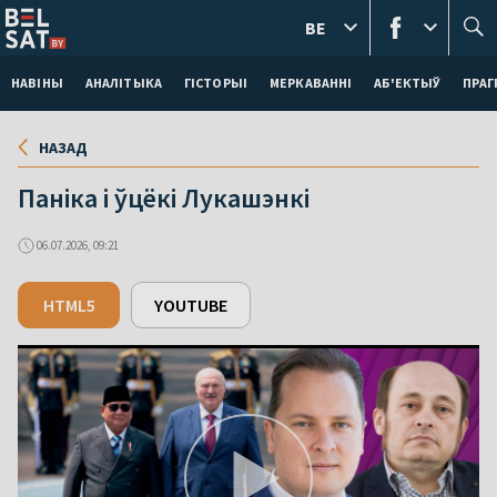
BE
НАВІНЫ
АНАЛІТЫКА
ГІСТОРЫІ
МЕРКАВАННI
АБ'ЕКТЫЎ
ПРАГ
НАЗАД
Паніка і ўцёкі Лукашэнкі
06.07.2026, 09:21
HTML5
YOUTUBE