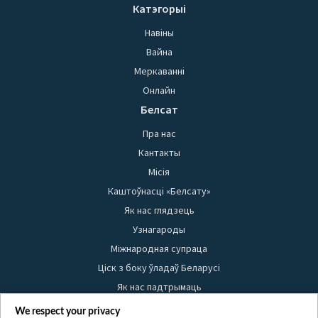
Катэгорыі
Навіны
Вайна
Меркаванні
Онлайн
Белсат
Пра нас
Кантакты
Місія
Каштоўнасці «Белсату»
Як нас глядзець
Узнагароды
Міжнародная супраца
Ціск з боку ўладаў Беларусі
Як нас падтрымаць
Правілы выкарыстання матэрыялаў
We respect your privacy