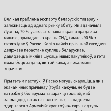
Вялікая праблема экспарту беларускіх тавараў –
залежнасць ад аднаго рынку збыту. Як адзначыла
Лузгіна, 70 % усяго, што нашая краіна прадае за
мяжою, прыпадае на краіны СНД, і амаль 90 % з
гэтага ідзе ў Расею. Калі з нейкіх прычынаў суседняя
дзяржава перастане купляць беларускае,
давядзецца імкліва шукаць іншых пакупнікоў, а гэта
можа быць задача, як той кажа, з некалькімі
зорачкамі.
Пры гэтым пастаўкі ў Расею могуць скараціцца як з
эканамічных прычынаў (груба кажучы, не будзе
патрэбы ў беларускіх таварах ці грошай, каб
заплаціць), гэтак і з палітычных, як надоечы
здарылася з Арменіяй: «раптоўна» харчы адтуль