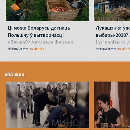
Ці можа Беларусь дагнаць
Лукашэнка ўж
Польшчу ў вытворчасці
выбары-2030? 
яблыкаў? Адказвае фермер
ідэі палітыка 
08 ЖНІЎНЯ 2026
КАМЕНТАР
08 ЖНІЎНЯ 2026
КАМЕНТ
АПОШНІЯ