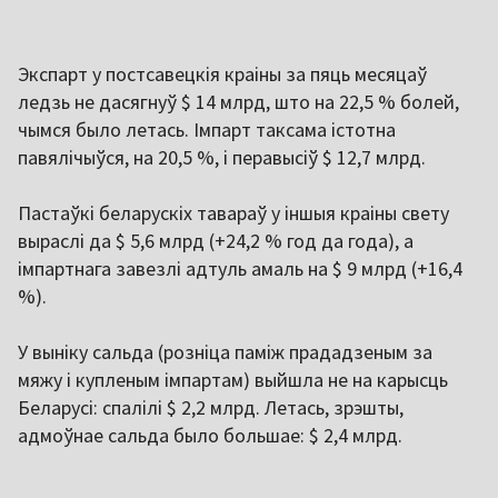
Экспарт у постсавецкія краіны за пяць месяцаў
ледзь не дасягнуў $ 14 млрд, што на 22,5 % болей,
чымся было летась. Імпарт таксама істотна
павялічыўся, на 20,5 %, і перавысіў $ 12,7 млрд.
Пастаўкі беларускіх тавараў у іншыя краіны свету
выраслі да $ 5,6 млрд (+24,2 % год да года), а
імпартнага завезлі адтуль амаль на $ 9 млрд (+16,4
%).
У выніку сальда (розніца паміж прададзеным за
мяжу і купленым імпартам) выйшла не на карысць
Беларусі: спалілі $ 2,2 млрд. Летась, зрэшты,
адмоўнае сальда было большае: $ 2,4 млрд.