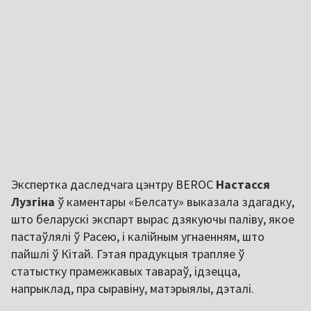
Экспертка даследчага цэнтру BEROC
Настасся
Лузгіна
ў каментары «Белсату» выказала здагадку,
што беларускі экспарт вырас дзякуючы паліву, якое
пастаўлялі ў Расею, і калійным угнаенням, што
пайшлі ў Кітай. Гэтая прадукцыя трапляе ў
статыстку прамежкавых тавараў, ідзецца,
напрыклад, пра сыравіну, матэрыялы, дэталі.