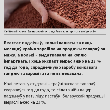
Калійныя ўгнаенні. Здымак мае ілюстрацыйны характар. Фота: esoligorsk.by
Белстат падлічыў, колькі валюты за пяць
месяцаў краіна зарабіла на продажы тавараў за
мяжу, а колькі – выдаткавала на куплю
імпартнага. І хоць экспарт вырас ажно на 23 %
год да года, спрадвечную хваробу вонкавага
гандлю таварамі гэта не вылекавала.
Калі летась у студзені – траўні экспарт тавараў
скарачаўся год да года, то сёлета нібы вецер
падзьмуў у патыліцу: пастаўкі беларускай прадукцыі
выраслі ажно на 23 %.