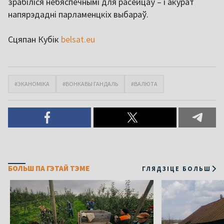
зрабіліся небяспечнымі для расейцаў – і акурат
напярэдадні парламенцкіх выбараў.
Сцяпан Кубік
belsat.eu
#ЭКАНОМІКА
#ВОНКАВЫ ГАНДАЛЬ
#ВАЛЮТА
БОЛЬШ ПА ГЭТАЙ ТЭМЕ
ГЛЯДЗІЦЕ БОЛЬШ