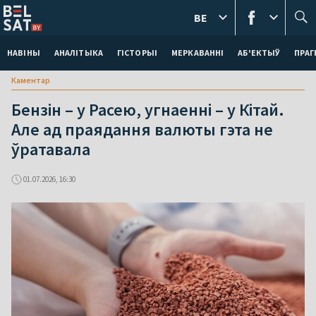
BE
НАВІНЫ
АНАЛІТЫКА
ГІСТОРЫІ
МЕРКАВАННI
АБ'ЕКТЫЎ
ПРАГ
Каментар
Бензін – у Расею, угнаенні – у Кітай.
Але ад праядання валюты гэта не
ўратавала
01.07.2026, 16:30