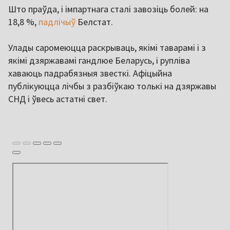
Што праўда, і імпартнага сталі завозіць болей: на
18,8 %,
падлічыў
Белстат.
Улады саромеюцца раскрываць, якімі таварамі і з
якімі дзяржавамі гандлюе Беларусь, і рупліва
хаваюць падрабязныя звесткі. Афіцыйна
публікуюцца лічбы з разбіўкаю толькі на дзяржавы
СНД і ўвесь астатні свет.