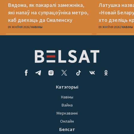
Вядома, як пакаралі замежніка,
Латушка назва
які напаў на супрацоўніка метро,
«Новай Белару
каб даехаць да Смаленску
хто дзеліць к
09 ЖНІЎНЯ 2026
НАВІНЫ
09 ЖНІЎНЯ 2026
НАВІНЫ
Катэгорыі
Навіны
Вайна
Меркаванні
Онлайн
Белсат