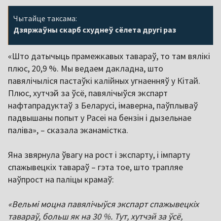
Чытайце таксама:
Дзяржаўны скарб схуднеў сёлета другі раз
«Што датычыць прамежкавых тавараў, то там вялікі
плюс, 20,9 %. Мы ведаем дакладна, што
павялічыліся пастаўкі калійных угнаенняў у Кітай.
Плюс, хутчэй за ўсё, павялічыўся экспарт
нафтапрадуктаў з Беларусі, імаверна, паўплываў
падвышаны попыт у Расеі на бензін і дызельнае
паліва», – сказала эканамістка.
Яна звярнула ўвагу на рост і экспарту, і імпарту
спажывецкіх тавараў – гэта тое, што трапляе
наўпрост на паліцы крамаў:
«Вельмі моцна павялічыўся экспарт спажывецкіх
тавараў, больш як на 30 %. Тут, хутчэй за ўсё,