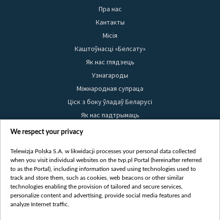
Пра нас
Кантакты
Місія
Каштоўнасці «Белсату»
Як нас глядзець
Узнагароды
Міжнародная супраца
Ціск з боку ўладаў Беларусі
Як нас падтрымаць
Правілы выкарыстання матэрыялаў
We respect your privacy
Інфармацыя аб адпраўніку
Telewizja Polska S.A. w likwidacji processes your personal data collected
Бяспека
when you visit individual websites on the tvp.pl Portal (hereinafter referred
Youtube
to as the Portal), including information saved using technologies used to
track and store them, such as cookies, web beacons or other similar
Белсат news
technologies enabling the provision of tailored and secure services,
personalize content and advertising, provide social media features and
Белсат Shorts
analyze Internet traffic.
Белсат Life