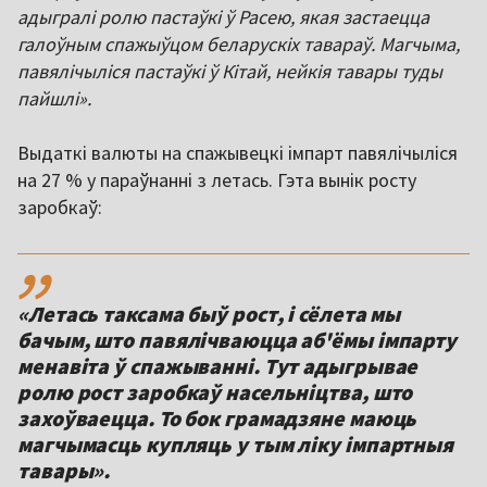
адыгралі ролю пастаўкі ў Расею, якая застаецца
галоўным спажыўцом беларускіх тавараў. Магчыма,
павялічыліся пастаўкі ў Кітай, нейкія тавары туды
пайшлі».
Выдаткі валюты на спажывецкі імпарт павялічыліся
на 27 % у параўнанні з летась. Гэта вынік росту
заробкаў:
,,
«Летась таксама быў рост, і сёлета мы
бачым, што павялічваюцца аб'ёмы імпарту
менавіта ў спажыванні. Тут адыгрывае
ролю рост заробкаў насельніцтва, што
захоўваецца. То бок грамадзяне маюць
магчымасць купляць у тым ліку імпартныя
тавары».