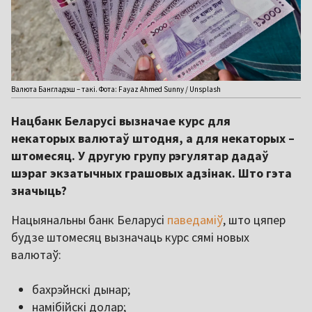
Валюта Бангладэш – такі. Фота: Fayaz Ahmed Sunny / Unsplash
Нацбанк Беларусі вызначае курс для
некаторых валютаў штодня, а для некаторых –
штомесяц. У другую групу рэгулятар дадаў
шэраг экзатычных грашовых адзінак. Што гэта
значыць?
Нацыянальны банк Беларусі
паведаміў
, што цяпер
будзе штомесяц вызначаць курс сямі новых
валютаў:
бахрэйнскі дынар;
намібійскі долар;