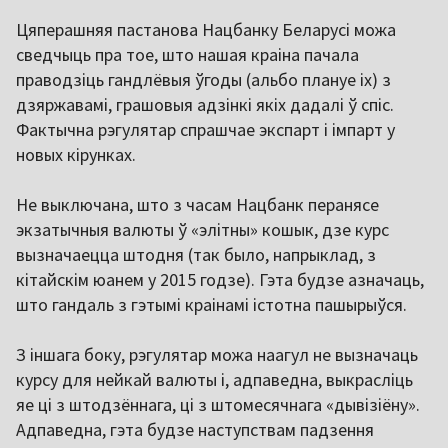
Цяперашняя пастанова Нацбанку Беларусі можа
сведчыць пра тое, што нашая краіна пачала
праводзіць гандлёвыя ўгоды (альбо плануе іх) з
дзяржавамі, грашовыя адзінкі якіх дадалі ў спіс.
Фактычна рэгулятар спрашчае экспарт і імпарт у
новых кірунках.
Не выключана, што з часам Нацбанк перанясе
экзатычныя валюты ў «элітны» кошык, дзе курс
вызначаецца штодня (так было, напрыклад, з
кітайскім юанем у 2015 годзе). Гэта будзе азначаць,
што гандаль з гэтымі краінамі істотна пашырыўся.
З іншага боку, рэгулятар можа наагул не вызначаць
курсу для нейкай валюты і, адпаведна, выкрасліць
яе ці з штодзённага, ці з штомесячнага «дывізіёну».
Адпаведна, гэта будзе наступствам падзення