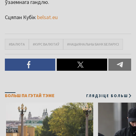
ўзаемнага гандлю.
Сцяпан Кубік
belsat.eu
#ВАЛЮТА
#КУРС ВАЛЮТАЎ
#НАЦЫЯНАЛЬНЫ БАНК БЕЛАРУСІ
БОЛЬШ ПА ГЭТАЙ ТЭМЕ
ГЛЯДЗІЦЕ БОЛЬШ