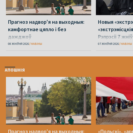
Прагноз надвор'я на выходныя:
Новыя «экстрэ
камфортнае цяпло і без
«экстрэмісцкі
дажджоў
Рэпрэсіі 7 жні
08 ЖНІЎНЯ 2026
НАВІНЫ
07 ЖНІЎНЯ 2026
НАВІНЫ
АПОШНІЯ
Прагноз надвор'я на выходныя:
«Польскі», «ар