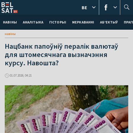
BE
НАВІНЫ
АНАЛІТЫКА
ГІСТОРЫІ
МЕРКАВАННI
АБ'ЕКТЫЎ
ПРАГ
навіны
Нацбанк папоўніў пералік валютаў
для штомесячнага вызначэння
курсу. Навошта?
01.07.2026, 04:21