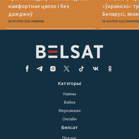
камфортнае цяпло і без
«ўкраінскі»: 
дажджоў
Беларусі, яка
08 ЖНІЎНЯ 2026
НАВІНЫ
08 ЖНІЎНЯ 2026
АНАЛІТ
Катэгорыі
Навіны
Вайна
Меркаванні
Онлайн
Белсат
Пра нас