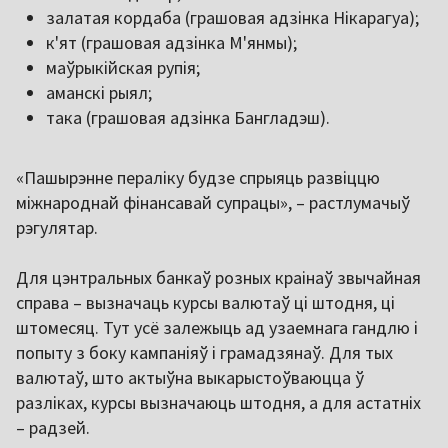
залатая кордаба (грашовая адзінка Нікарагуа);
к'ят (грашовая адзінка М'янмы);
маўрыкійская рупія;
аманскі рыял;
така (грашовая адзінка Бангладэш).
«Пашырэнне пераліку будзе спрыяць развіццю
міжнароднай фінансавай супрацы», – растлумачыў
рэгулятар.
Для цэнтральных банкаў розных краінаў звычайная
справа – вызначаць курсы валютаў ці штодня, ці
штомесяц. Тут усё залежыць ад узаемнага гандлю і
попыту з боку кампаніяў і грамадзянаў. Для тых
валютаў, што актыўна выкарыстоўваюцца ў
разліках, курсы вызначаюць штодня, а для астатніх
– радзей.