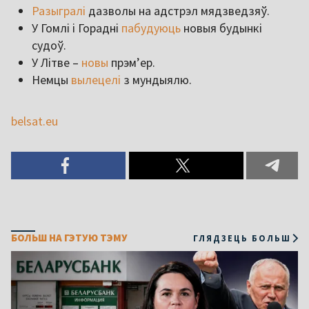
Разыгралі
дазволы на адстрэл мядзведзяў.
У Гомлі і Горадні
пабудуюць
новыя будынкі
судоў.
У Літве –
новы
прэм’ер.
Немцы
вылецелі
з мундыялю.
belsat.eu
БОЛЬШ НА ГЭТУЮ ТЭМУ
ГЛЯДЗЕЦЬ БОЛЬШ