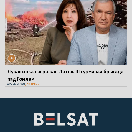
Лукашэнка пагражае Латвіі. Штурмавая брыгада
пад Гомлем
03 ЖНІЎНЯ 2026
АБ'ЕКТЫЎ