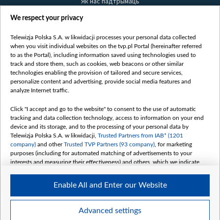
Як нас падтрымаць
Правілы выкарыстання матэрыялаў
We respect your privacy
Інфармацыя аб адпраўніку
Telewizja Polska S.A. w likwidacji processes your personal data collected
Бяспека
when you visit individual websites on the tvp.pl Portal (hereinafter referred
Youtube
to as the Portal), including information saved using technologies used to
track and store them, such as cookies, web beacons or other similar
Белсат news
technologies enabling the provision of tailored and secure services,
personalize content and advertising, provide social media features and
Белсат Shorts
analyze Internet traffic.
Белсат Life
Жэстачайшы мульт
Click "I accept and go to the website" to consent to the use of automatic
tracking and data collection technology, access to information on your end
Belsat English
device and its storage, and to the processing of your personal data by
Biełsat PL
Telewizja Polska S.A. w likwidacji,
Trusted Partners from IAB* (1201
company)
and other
Trusted TVP Partners (93 company)
, for marketing
Белсат Now
purposes (including for automated matching of advertisements to your
Белсат History
interests and measuring their effectiveness) and others, which we indicate
below.
Белсат Music
Enable All and Enter our Website
Белсат Doc
The purposes of processing your data by TVP S.A. w likwidacji are as
follows:
My consents
Store and/or access information on a device
Advanced settings
Use limited data to select advertising