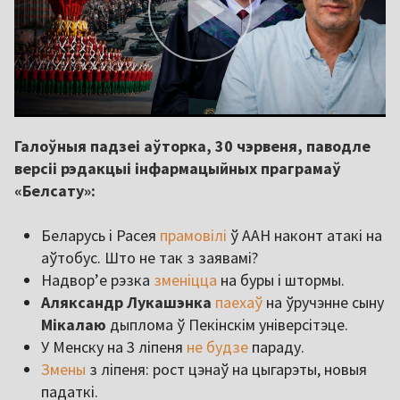
Галоўныя падзеі аўторка, 30 чэрвеня, паводле
версіі рэдакцыі інфармацыйных праграмаў
«Белсату»:
Беларусь і Расея
прамовілі
ў ААН наконт атакі на
аўтобус. Што не так з заявамі?
Надвор’е рэзка
зменіцца
на буры і штормы.
Аляксандр
Лукашэнка
паехаў
на ўручэнне сыну
Мікалаю
дыплома ў Пекінскім універсітэце.
У Менску на 3 ліпеня
не будзе
параду.
Змены
з ліпеня: рост цэнаў на цыгарэты, новыя
падаткі.