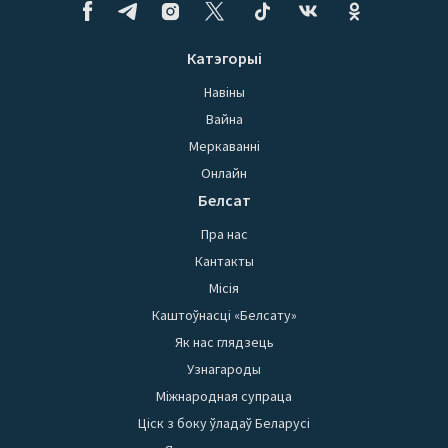
Катэгорыі
Навіны
Вайна
Меркаванні
Онлайн
Белсат
Пра нас
Кантакты
Місія
Каштоўнасці «Белсату»
Як нас глядзець
Узнагароды
Міжнародная супраца
Ціск з боку ўладаў Беларусі