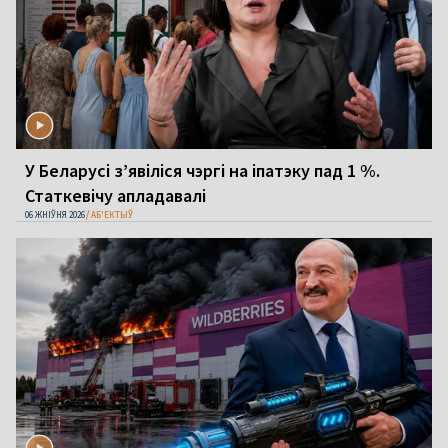
У Беларусі з’явіліся чэргі на іпатэку пад 1 %.
Статкевічу апладавалі
06 ЖНІЎНЯ 2026
АБ'ЕКТЫЎ