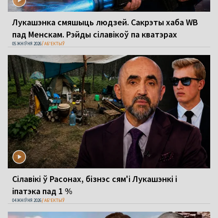
Лукашэнка смяшыць людзей. Сакрэты хаба WB
пад Менскам. Рэйды сілавікоў па кватэрах
05 ЖНІЎНЯ 2026
АБ'ЕКТЫЎ
Сілавікі ў Расонах, бізнэс сям'і Лукашэнкі і
іпатэка пад 1 %
04 ЖНІЎНЯ 2026
АБ'ЕКТЫЎ