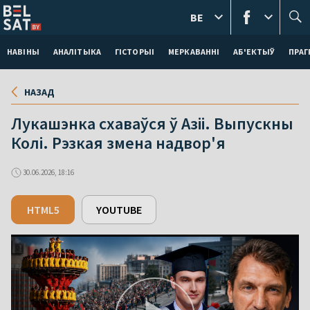
BE
НАВІНЫ
АНАЛІТЫКА
ГІСТОРЫІ
МЕРКАВАННI
АБ'ЕКТЫЎ
ПРАГ
НАЗАД
Лукашэнка схаваўся ў Азіі. Выпускны
Колі. Рэзкая змена надвор'я
30.06.2026, 18:16
HTML5
YOUTUBE