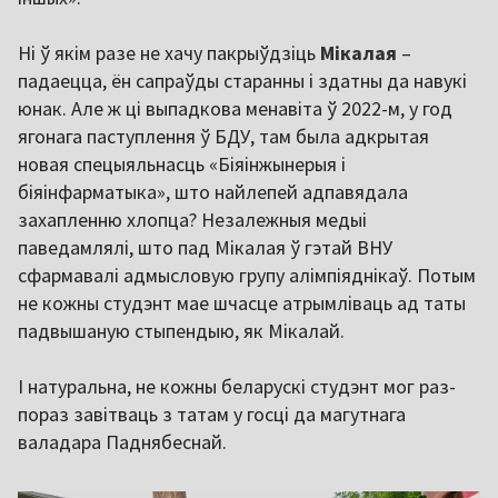
Ні ў якім разе не хачу пакрыўдзіць
Мікалая
–
падаецца, ён сапраўды старанны і здатны да навукі
юнак. Але ж ці выпадкова менавіта ў 2022-м, у год
ягонага паступлення ў БДУ, там была адкрытая
новая спецыяльнасць «Біяінжынерыя і
біяінфарматыка», што найлепей адпавядала
захапленню хлопца? Незалежныя медыі
паведамлялі, што пад Мікалая ў гэтай ВНУ
сфармавалі адмысловую групу алімпіяднікаў. Потым
не кожны студэнт мае шчасце атрымліваць ад таты
падвышаную стыпендыю, як Мікалай.
І натуральна, не кожны беларускі студэнт мог раз-
пораз завітваць з татам у госці да магутнага
валадара Паднябеснай.