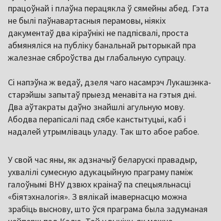
працоўнай і плаўна перацякла ў сямейны абед. Гэта
не былі паўнавартасныя перамовы, ніякіх
дакументаў два кіраўнікі не падпісвалі, проста
абмяняліся на публіку банальнай рыторыкай пра
жалезнае сяброўства ды глабальную супрацу.
Сі напэўна ж ведаў, дзеля чаго насамрэч Лукашэнка-
старэйшы запытаў прыезд менавіта на гэтыя дні.
Два аўтакраты даўно знайшлі агульную мову.
Абодва перапісалі пад сябе канстытуцыі, каб і
надалей утрымліваць уладу. Так што абое рабое.
У свой час яны, як адзначыў беларускі правадыр,
ухвалілі сумесную адукацыйную праграму паміж
галоўнымі ВНУ дзвюх краінаў па спецыяльнасці
«біятэхналогія». З вялікай імавернасцю можна
зрабіць выснову, што ўся праграма была задуманая