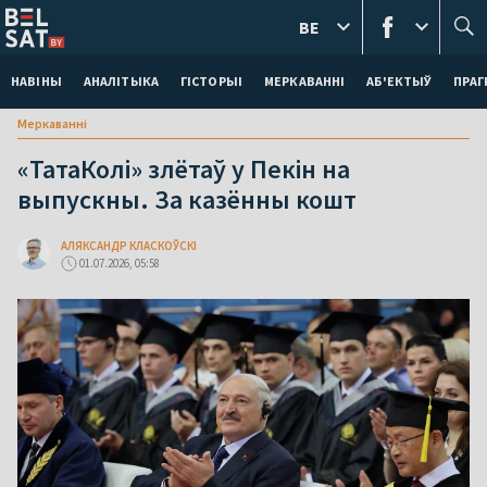
BE
НАВІНЫ
АНАЛІТЫКА
ГІСТОРЫІ
МЕРКАВАННI
АБ'ЕКТЫЎ
ПРАГ
Меркаваннi
«ТатаКолі» злётаў у Пекін на
выпускны. За казённы кошт
АЛЯКСАНДР КЛАСКОЎСКІ
01.07.2026, 05:58