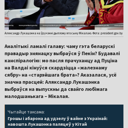
Аляксандр Лукашэнка на ўручэнні дыплому яго сыну Мікалаю. Фота: president.gov.by
Аналітыкі ламалі галаву: чаму гэта беларускі
правадыр знянацку выбраўся ў Пекін? Будавалі
канспіралогію: мо пасля прачуханцу ад Пуціна
на Валдаі кінуўся скардзіцца «жалезнаму
сябру» на «старэйшага брата»? Аказалася, усё
значна прасцей: Аляксандр Лукашэнка
выбраўся на выпускны да свайго любімага
малодшанькага – Мікалая.
Чытайце таксама:
Грошы і абарона ад удзелу ў вайне з Украінай:
навошта Лукашэнка паляцеў у Кітай