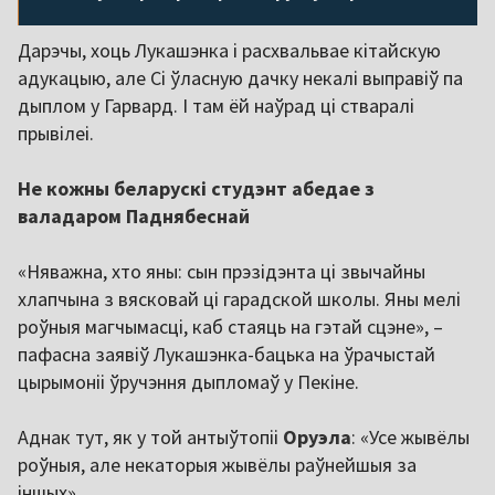
Дарэчы, хоць Лукашэнка і расхвальвае кітайскую
адукацыю, але Сі ўласную дачку некалі выправіў па
дыплом у Гарвард. І там ёй наўрад ці стваралі
прывілеі.
Не кожны беларускі студэнт абедае з
валадаром Паднябеснай
«Няважна, хто яны: сын прэзідэнта ці звычайны
хлапчына з вясковай ці гарадской школы. Яны мелі
роўныя магчымасці, каб стаяць на гэтай сцэне», –
пафасна заявіў Лукашэнка-бацька на ўрачыстай
цырымоніі ўручэння дыпломаў у Пекіне.
Аднак тут, як у той антыўтопіі
Оруэла
: «Усе жывёлы
роўныя, але некаторыя жывёлы раўнейшыя за
іншых».