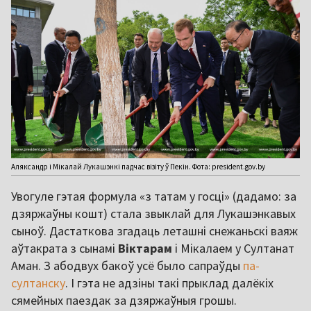
Аляксандр і Мікалай Лукашэнкі падчас візіту ў Пекін. Фота: president.gov.by
Увогуле гэтая формула «з татам у госці» (дадамо: за
дзяржаўны кошт) стала звыклай для Лукашэнкавых
сыноў. Дастаткова згадаць леташні снежаньскі ваяж
аўтакрата з сынамі
Віктарам
і Мікалаем у Султанат
Аман. З абодвух бакоў усё было сапраўды
па-
султанску
. І гэта не адзіны такі прыклад далёкіх
сямейных паездак за дзяржаўныя грошы.