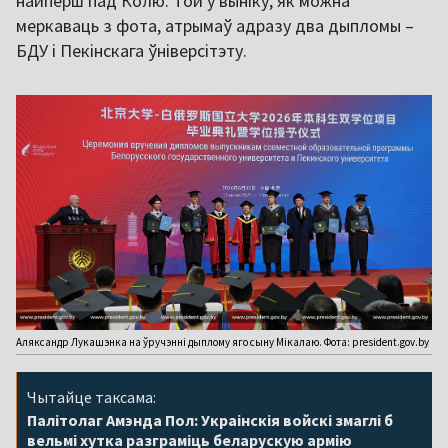
найперш пад Колю. Той у выніку, як можна
меркаваць з фота, атрымаў адразу два дыпломы –
Аляксандр Лукашэнка на ўручэнні дыплому яго сыну Мікалаю. Фота: president.gov.by
Чытайце таксама:
Палітолаг Амэнда Пол: Украінскія войскі змаглі б
вельмі хутка разграміць беларускую армію