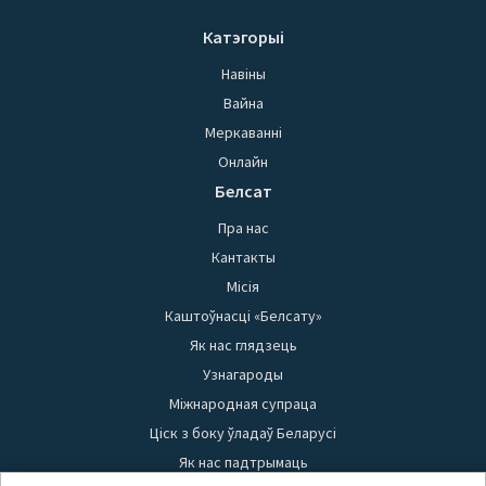
Катэгорыі
Навіны
Вайна
Меркаванні
Онлайн
Белсат
Пра нас
Кантакты
Місія
Каштоўнасці «Белсату»
Як нас глядзець
Узнагароды
Міжнародная супраца
Ціск з боку ўладаў Беларусі
Як нас падтрымаць