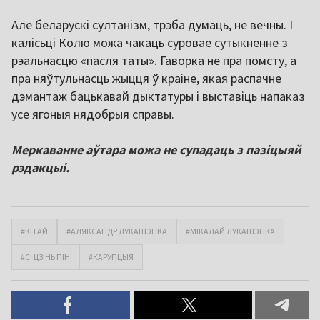
Але беларускі султанізм, трэба думаць, не вечны. І
калісьці Колю можа чакаць суровае сутыкненне з
рэальнасцю «пасля таты». Гаворка не пра помсту, а
пра няўтульнасць жыцця ў краіне, якая распачне
дэмантаж бацькавай дыктатуры і выставіць напаказ
усе ягоныя нядобрыя справы.
Меркаванне аўтара можа не супадаць з пазіцыяй
рэдакцыі.
#КІТАЙ
#АЛЯКСАНДР ЛУКАШЭНКА
#МІКАЛАЙ ЛУКАШЭНКА
#СІ ЦЗІНЬ ПІН
#КАРУПЦЫЯ