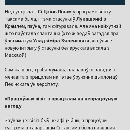
Не, сустрэча з
Сі Цзінь Пінам
у праграме візіту
таксама была, і тэма стасункаў
Лукашэнкі
з
Крамлём, пэўна, там фігуравала. Але яна найхутчэй
што паўстала спантанна (хто ж ведаў загадзя пра
ўльтыматум
Уладзіміра Зяленскага
, які ўнясе
новую інтрыгу ў стасункі беларускага васала з
Масквой).
Сам жа візіт, трэба думаць, планаваўся загадзя і
менавіта з прыцэлам на гэтае ўручэнне дыпломаў
Пекінскага ўніверсітэту.
«Працоўны» візіт з прыцэлам на непрацоўную
нагоду
Заўважце: візіт быў не афіцыйны, а працоўны,
сустрэча з таварышам Сі таксама была названая