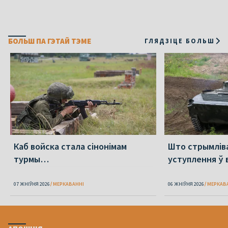
БОЛЬШ ПА ГЭТАЙ ТЭМЕ
ГЛЯДЗІЦЕ БОЛЬШ
Каб войска стала сінонімам
Што стрымлів
турмы…
уступлення ў 
07 ЖНІЎНЯ 2026
МЕРКАВАННI
06 ЖНІЎНЯ 2026
МЕРКАВ