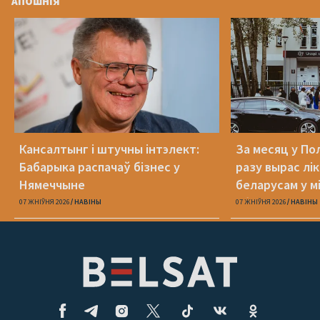
АПОШНІЯ
Кансалтынг і штучны інтэлект:
За месяц у По
Бабарыка распачаў бізнес у
разу вырас лі
Нямеччыне
беларусам у 
абароне
07 ЖНІЎНЯ 2026
НАВІНЫ
07 ЖНІЎНЯ 2026
НАВІНЫ