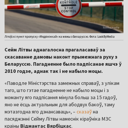
Літоўскі пункт пропуску «Мядзінінкай» на мяжы з Беларуссю. Фота: LookByMedia
Сейм Літвы аднагалосна прагаласаваў за
скасаванне дамовы наконт прымежнага руху з
Беларуссю. Пагадненне было падпісанае яшчэ ў
2010 годзе, аднак так і не набыло моцы.
«Паводле Міністэрства замежных справаў, з улікам
таго, што гэтае пагадненне не набыло моцы і з
моманту яго падпісання мінула больш за 15 гадоў,
яно не ёсць актуальным для абодвух бакоў, таму
мэтазгодна яго дэнансаваць», –
сказаў
на
пасяджэнні Сейму Літвы намеснік кіраўніка МЗС
краіны
Відмантас
Вярбіцкас
.