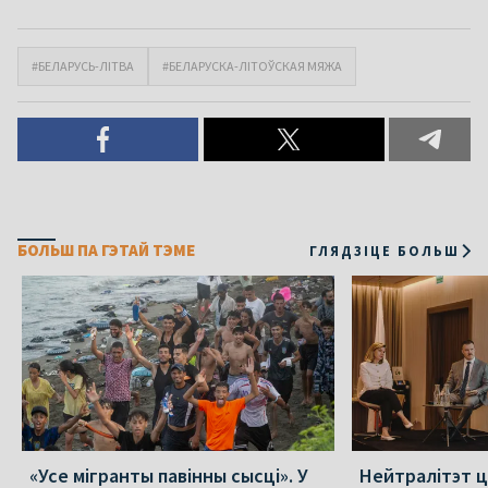
#БЕЛАРУСЬ-ЛІТВА
#БЕЛАРУСКА-ЛІТОЎСКАЯ МЯЖА
БОЛЬШ ПА ГЭТАЙ ТЭМЕ
ГЛЯДЗІЦЕ БОЛЬШ
«Усе мігранты павінны сысці». У
Нейтралітэт ц