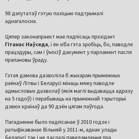
98 дэпутатаў гэтую пазіцыю падтрымалі
аднагалосна.
Цяпер законапраект мае падпісаць прэзідэнт
Гітанас
Наўседа
, і ён хіба гэта зробіць, бо, паводле
працэдуры, сам і ўносіў дакумент у парламент пасля
прапановы ўраду.
Гэтая дамова дазволіла б жыхарам прымежных
раёнаў Літвы і Беларусі мінаць мяжу паводле
адмысловых дазволаў (якія маглі выдавацца адразу
на 5 гадоў) і перабываць на прымежнай тэрыторыі
дзвюх краінаў да 90 дзён цягам паўгода.
Пагадненне было падпісанае ў 2010 годзе і
ратыфікаванае Вільняй у 2011-м, аднак улады
Беларусі так і не даслалі паведамлення пра