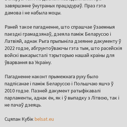
завяршэнне ўнутраных працэдураў. Праз гэта
дамова і не набыла моцы.
Раней такое пагадненне, што спрашчае ўзаемныя
паездкі грамадзянаў, дзеяла паміж Беларуссю і
Латвіяй, аднак Рыга прыпыніла дзеянне дакументу ў
2022 годзе, абгрунтоўваючы гэта тым, што расейскія
войскі выкарысталі тэрыторыю нашай краіны для
ўварвання ва Украіну.
Пагадненне наконт прымежнага руху было
падпісанае і паміж Беларуссю і Польшчаю яшчэ ў
2010 годзе. Пазней дакумент ратыфікавалі
парламенты, аднак ён, як і ў выпадку з Літвою, так і
не пачаў дзеяць.
Сцяпан Кубік
belsat.eu