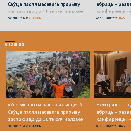
Сэўце пасля масавага прарыву
абраць – разв
застаюцца да 11 тысяч чалавек
канферэнцыі 
08 ЖНІЎНЯ 2026
НАВІНЫ
08 ЖНІЎНЯ 2026
НАВІНЫ
АПОШНІЯ
«Усе мігранты павінны сысці». У
Нейтралітэт ц
Сэўце пасля масавага прарыву
абраць – разв
застаюцца да 11 тысяч чалавек
канферэнцыі 
08 ЖНІЎНЯ 2026
НАВІНЫ
08 ЖНІЎНЯ 2026
НАВІНЫ