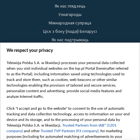
Як нас глядзець
Узнагароды
Міжнародная супраца
Ціск з боку ўладаў Беларусі
Як нас падтрымаць
Правілы выкарыстання матэрыялаў
We respect your privacy
Інфармацыя аб адпраўніку
Telewizja Polska S.A. w likwidacji processes your personal data collected
Бяспека
when you visit individual websites on the tvp.pl Portal (hereinafter referred
Youtube
to as the Portal), including information saved using technologies used to
track and store them, such as cookies, web beacons or other similar
Белсат news
technologies enabling the provision of tailored and secure services,
personalize content and advertising, provide social media features and
Белсат Shorts
analyze Internet traffic.
Белсат Life
Click "I accept and go to the website" to consent to the use of automatic
Жэстачайшы мульт
tracking and data collection technology, access to information on your end
Belsat English
device and its storage, and to the processing of your personal data by
Telewizja Polska S.A. w likwidacji,
Trusted Partners from IAB* (1201
Biełsat PL
company)
and other
Trusted TVP Partners (93 company)
, for marketing
Белсат Now
purposes (including for automated matching of advertisements to your