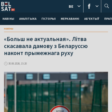
BE
НАВІНЫ
АНАЛІТЫКА
ГІСТОРЫІ
МЕРКАВАННI
АБ'ЕКТЫЎ
ПРАГ
навіны
«Больш не актуальная». Літва
скасавала дамову з Беларуссю
наконт прымежнага руху
30.06.2026, 15:20