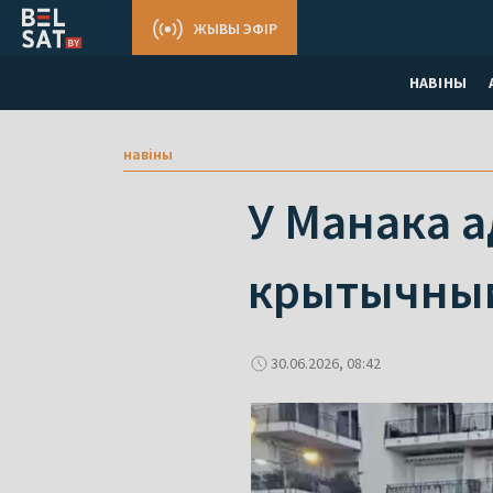
ЖЫВЫ ЭФІР
НАВІНЫ
навіны
У Манака а
крытычным 
30.06.2026, 08:42