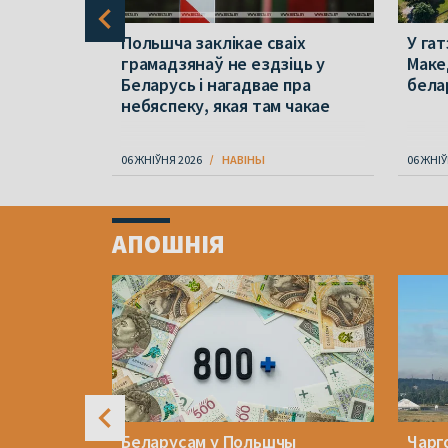
араў 2020
Польшча заклікае сваіх
У гат
йдзе
грамадзянаў не ездзіць у
Маке
Беларусь і нагадвае пра
бела
небяспеку, якая там чакае
06 ЖНІЎНЯ 2026
НАВІНЫ
06 ЖНІЎ
Item
1
АПОШНІЯ
of
4
моўчання
Беларусам у Польшчы
Чарг