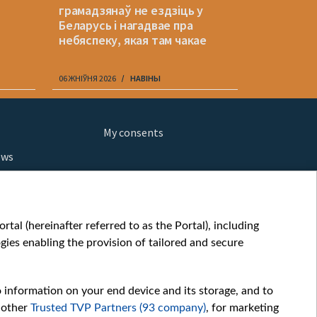
грамадзянаў не ездзіць у
Македоніі
Беларусь і нагадвае пра
беларуск
небяспеку, якая там чакае
06 ЖНІЎНЯ 2026
НАВІНЫ
06 ЖНІЎНЯ 202
My consents
ews
orts
fe
шы мульт
tal (hereinafter referred to as the Portal), including
glish
ies enabling the provision of tailored and secure
ow
story
o information on your end device and its storage, and to
sic
 other
Trusted TVP Partners (93 company)
, for marketing