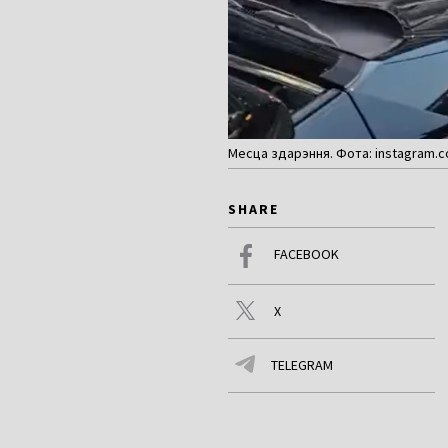
Месца здарэння. Фота: instagram.c
SHARE
FACEBOOK
X
TELEGRAM