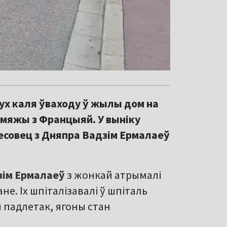
ух каля ўваходу ў жылы дом на
мяжы з Францыяй. У выніку
несовец з Дняпра Вадзім Ермалаеў
зім Ермалаеў
з жонкай атрымалі
е. Іх шпіталізавалі ў шпіталь
ы падлетак, ягоны стан