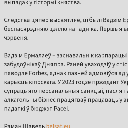
выпадак у гісторыі княства.
Следства цяпер высвятляе, ці былі Вадзім Е
беспасярэдняю цэллю нападніка. Першыя в
чэрвеня.
Вадзім Ермалаеў – заснавальнік карпарацыі
забудоўнікаў Дняпра. Раней уваходзіў у спі
паводле Forbes, аднак пазней адмовіўся ад 
карысць кіпрскага. У 2023 годзе прэзідэнт У
супраць яго персанальныя санкцыі, пасля та
алкагольны бізнес працягваў працаваць у 
падаткі ў бюджэт Расеі.
Раман Шавель
belsat.eu