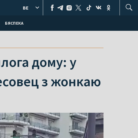
BE
БЯСПЕКА
лога дому: у
есовец з жонкаю