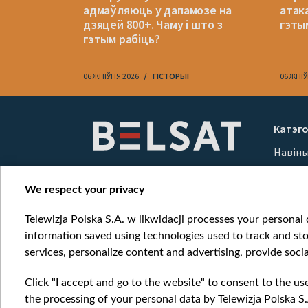
рганы
адмаўляюць у дапамозе на
атак
 прадаюць
дзяцей 800+. Чаму і што з
гэты
гэтым рабіць?
06 ЖНІЎНЯ 2026
ГІСТОРЫІ
06 ЖНІЎ
Item
1
Катэго
of
Навін
10
Вайна
Мерка
We respect your privacy
Онлай
Telewizja Polska S.A. w likwidacji processes your personal d
information saved using technologies used to track and sto
services, personalize content and advertising, provide socia
Click "I accept and go to the website" to consent to the us
the processing of your personal data by Telewizja Polska S.