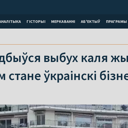
АНАЛІТЫКА
ГІСТОРЫІ
МЕРКАВАННI
АБ'ЕКТЫЎ
ПРАГРАМЫ
дбыўся выбух каля жы
стане ўкраінскі бізн