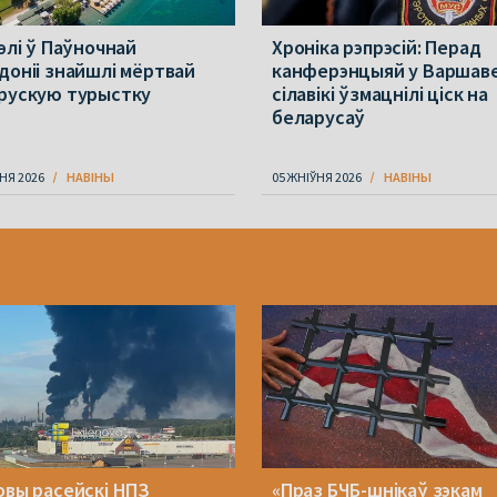
элі ў Паўночнай
Хроніка рэпрэсій: Перад
доніі знайшлі мёртвай
канферэнцыяй у Варшав
рускую турыстку
сілавікі ўзмацнілі ціск на
беларусаў
НЯ 2026
НАВІНЫ
05 ЖНІЎНЯ 2026
НАВІНЫ
овы расейскі НПЗ
«Праз БЧБ-шнікаў зэкам