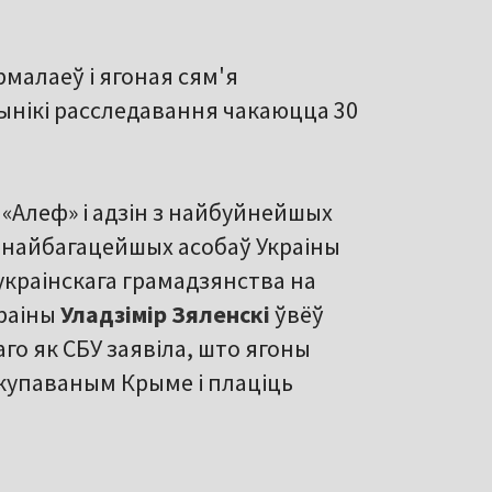
рмалаеў і ягоная сям'я
ынікі расследавання чакаюцца 30
 «Алеф» і адзін з найбуйнейшых
с найбагацейшых асобаў Украіны
украінскага грамадзянства на
краіны
Уладзімір Зяленскі
ўвёў
го як СБУ заявіла, што ягоны
акупаваным Крыме і плаціць