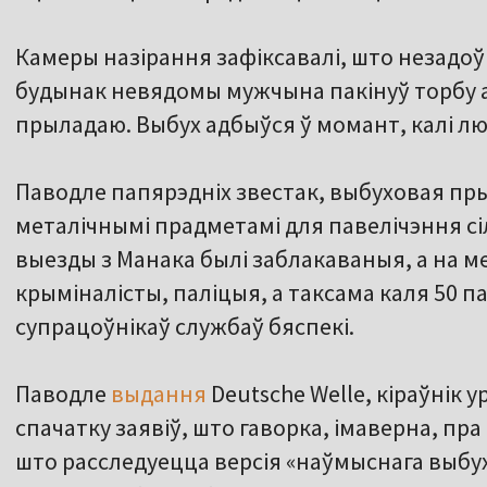
Камеры назірання зафіксавалі, што незадоўг
будынак невядомы мужчына пакінуў торбу 
прыладаю. Выбух адбыўся ў момант, калі люд
Паводле папярэдніх звестак, выбуховая пр
металічнымі прадметамі для павелічэння с
выезды з Манака былі заблакаваныя, а на м
крыміналісты, паліцыя, а таксама каля 50 па
супрацоўнікаў службаў бяспекі.
Паводле
выдання
Deutsche Welle, кіраўнік 
спачатку заявіў, што гаворка, імаверна, пра
што расследуецца версія «наўмыснага выбуху