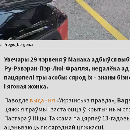
om/regis_bergonzi
Увечары 29 чэрвеня ў Манака адбыўся выб
Ру-Рэвэран-Пэр-Люі-Фралля, недалёка ад 
пацярпелі тры асобы: сярод іх – знаны біз
і ягоная жонка.
Паводле
выдання
«Українська правда»,
Вад
цяжкія траўмы і застаюцца ў крытычным стан
Пастэра ў Ніцы. Таксама пацярпеў 13-гадов
ацэньваюць як сярэдняй цяжкасці.