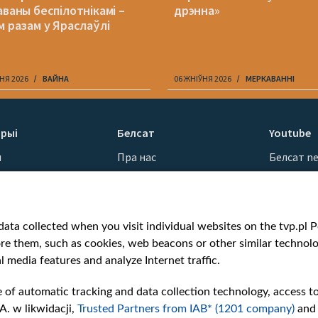
аваны беспілотнікамі –
дрэнна»
м разам у Яраслаўлі
НЯ 2026
ВАЙНА
06 ЖНІЎНЯ 2026
МЕРКАВАННI
рыі
Белсат
Youtube
ы
Пра нас
Белсат n
Кантакты
Белсат Sh
ванні
Місія
Белсат Li
н
Каштоўнасці «Белсату»
Жэстачай
ata collected when you visit individual websites on the tvp.pl Por
Як нас глядзець
Belsat En
re them, such as cookies, web beacons or other similar technolog
Узнагароды
Biełsat PL
l media features and analyze Internet traffic.
Міжнародная супраца
Белсат N
Ціск з боку ўладаў
Белсат Hi
e of automatic tracking and data collection technology, access t
Беларусі
Белсат Mu
A. w likwidacji,
Trusted Partners from IAB* (1201 company)
and