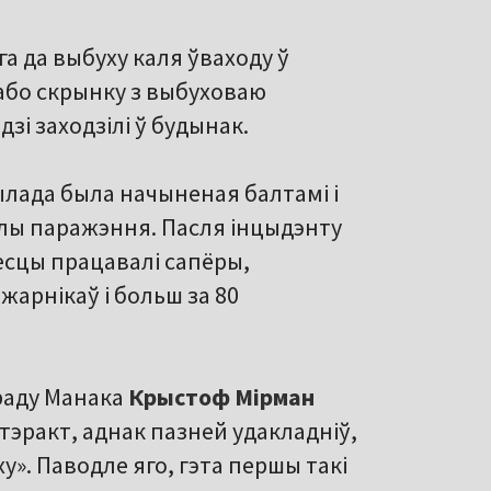
а да выбуху каля ўваходу ў
або скрынку з выбуховаю
зі заходзілі ў будынак.
ылада была начыненая балтамі і
ілы паражэння. Пасля інцыдэнту
есцы працавалі сапёры,
жарнікаў і больш за 80
ураду Манака
Крыстоф Мірман
 тэракт, аднак пазней удакладніў,
». Паводле яго, гэта першы такі