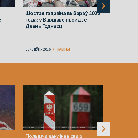
Шостая гадавіна выбараў 2020
Польшча з
е
года: у Варшаве пройдзе
грамадзян
Дзень Годнасці
Беларусь 
небяспеку
05 ЖНІЎНЯ 2026
НАВІНЫ
06 ЖНІЎНЯ 202
Польшча заклікае сваіх
У гатэлі 