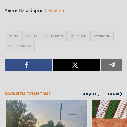
Алесь Наваборскі
belsat.eu
#БАНКІ
#КАРТКІ
#ПЛАЦЯЖЫ
#QR-КОДЫ
#НАЦБАНК
#БЕЛАРУСБАНК
БОЛЬШ ПА ГЭТАЙ ТЭМЕ
ГЛЯДЗІЦЕ БОЛЬШ