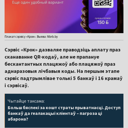
Плакат сэрвісу «Крок». Выява: Nbrb.by
Сэрвіс «Крок» дазваляе праводзіць аплату праз
сканаванне QR-кодаў, але не прапануе
бескантантных плацяжоў або плацяжоў праз
аднаразовыя лічбавыя коды. На першым этапе
сэрвіс падтрымлівае толькі 5 банкаў і 16 крамаў
і сэрвісаў.
Чытайце таксама:
Больш бяспекі за кошт страты прыватнасці. Доступ
банкаў да геалакацыі кліентаў – пагроза ці
абарона?