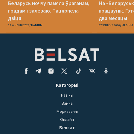
Беларусь ноччу памяла ўраганам,
На «Беларуська
градам і залеваю. Пацярпела
працаўнік. Гэт
дзіця
два месяцы
07 ЖНІЎНЯ 2026
НАВІНЫ
07 ЖНІЎНЯ 2026
НАВІНЫ
Катэгорыі
Навіны
Вайна
Меркаванні
Онлайн
Белсат