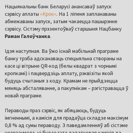
Нацыянальны банк Беларусі анансаваў запуск
сэрвісу аплаты
«Крок»
. На 1 ліпеня запланаваны
абмежаваны запуск, затым чакаецца пашырэнне
сэрвісу. Сістэму прэзентоўваў старшыня Нацбанку
Раман Галоўчанка
.
Ідэя наступная. Ва ўжо існай мабільнай праграме
банку трэба адсканаваць спецыяльна створаны на
касе ці вітрыне QR-код (белы квадрат з чорнымі
кропкамі) і пацвердзіць аплату, рэквізіты якой
будуць счытаныя з коду. Крамам не прыйдзецца
мяняць абсталяванне, а пакупнікам – рэгістравацца ў
новай праграме.
Пераводы праз сэрвіс, як абяцаюць, будуць
імгненнымі, а камісія для прадаўца складзе максімум
0,8 % ад сумы пераводу. З паведамленняў аб сістэме
незразумела, ці будзе гэта дадатковая камісія да