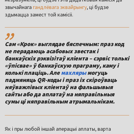
звычайнага
гандлёвага эквайрынгу
, ці будзе
здымацца замест той камісіі.
,,
Сам «Крок» выглядае бяспечным: праз код
не перадаюць асабовых звестак і
банкаўскіх рэквізітаў кліента – сэрвіс толькі
«ўпісвае» ў банкаўскую праграму, каму і
колькі плаціць. Але
махляры
могуць
падмяняць QR-коды і праз іх скіроўваць
няўважлівых кліентаў на фальшывыя
сайты або да аплатаў на няправільныя
сумы ці няправільным атрымальнікам.
Як і пры любой іншай аперацыі аплаты, варта