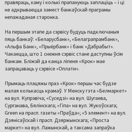
правяраць, каму і колькі прапануюць заплаціць – і ці
не адкрываецца замест банкаўскай праграмы
непажаданая старонка.
На першым этапе да сэрвісу будуць падключаныя
пяць банкаў: «Беларусбанк», «Белаграпрамбанк»,
«Альфа Банк», «Прыёрбанк» і банк «Дабрабыт».
Чакаецца, што 1 снежня сэрвіс стане даступны ўсім
банкам. Бліжэй да канца ліпеня «Крок» мае
запрацаваць у сэрвісе «Оплати».
Прымаць плацяжы праз «Крок» першы час будзе
малая колькасць крамаў. У Менску гэта «Белмаркет»
на вул. Купрэвіча; «Суседзі» на вул. Шугаева,
Сурганава, Бялінскага; «Гіпа» на вул. Жукоўскага;
Green на прасп. газеты «Праўда»; «5 элемент» на вул.
Дзянісаўскай і прасп. Дзяржынскага; «Проста
маркет» на вул. Лажынскай, а таксама запраўка