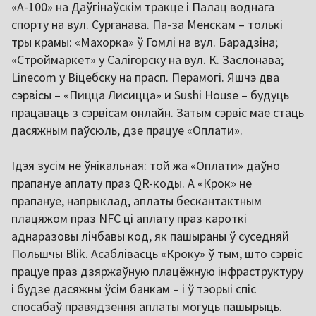
«А-100» на Даўгінаўскім тракце і Палац воднага
спорту на вул. Сурганава. Па-за Менскам – толькі
тры крамы: «Махорка» ў Гомлі на вул. Барадзіна;
«Строймаркет» у Салігорску на вул. К. Заслонава;
Linecom у Віцебску на прасп. Перамогі. Яшчэ два
сэрвісы – «Пицца Лисицца» и Sushi House – будуць
працаваць з сэрвісам онлайн. Затым сэрвіс мае стаць
дасяжным паўсюль, дзе працуе «Оплати».
Ідэя зусім не ўнікальная: той жа «Оплати» даўно
прапануе аплату праз QR-коды. А «Крок» не
прапануе, напрыклад, аплаты бескантактным
плацяжом праз NFC ці аплату праз кароткі
аднаразовы лічбавы код, як пашыраны ў суседняй
Польшчы Blik. Асаблівасць «Кроку» ў тым, што сэрвіс
працуе праз дзяржаўную плацёжную інфраструктуру
і будзе дасяжны ўсім банкам – і ў тэорыі спіс
спосабаў правядзення аплаты могуць пашырыць.