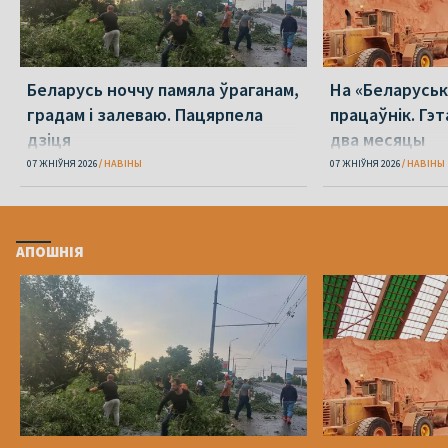
Беларусь ноччу памяла ўраганам,
На «Беларуська
градам і залеваю. Пацярпела
працаўнік. Гэт
дзіця
два месяцы
07 ЖНІЎНЯ 2026
НАВІНЫ
07 ЖНІЎНЯ 2026
НАВІНЫ
АПОШНІЯ