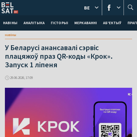
BE
НАВІНЫ
АНАЛІТЫКА
ГІСТОРЫІ
МЕРКАВАННI
АБ'ЕКТЫЎ
ПРАГ
навіны
У Беларусі анансавалі сэрвіс
плацяжоў праз QR-коды «Крок».
Запуск 1 ліпеня
29.06.2026, 17:09