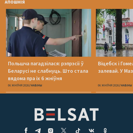
АПОШНІЯ
Польшча пагадзілася: рэпрэсіі ў
Віцебск і Гоме
Беларусі не слабнуць. Што стала
залевай. У Ма
вядома пра іх 6 жніўня
06 ЖНІЎНЯ 2026
НАВІНЫ
06 ЖНІЎНЯ 2026
НАВІНЫ