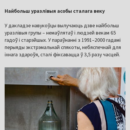
Найбольш уразлівыя асобы сталага веку
У дакладзе навукоўцы вылучаюць дзве найбольш
уразлівыя групы – немаўлятаў і людзей векам 65
гадоў і старэйшых. У параўнанні з 1991–2000 гадамі
перыяды экстрэмальнай спякоты, небяспечнай для
іхнага здароўя, сталі фіксавацца ў 3,5 разу часцей.