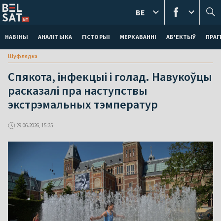
BE
НАВІНЫ
АНАЛІТЫКА
ГІСТОРЫІ
МЕРКАВАННI
АБ'ЕКТЫЎ
ПРАГ
Шуфлядка
Спякота, інфекцыі і голад. Навукоўцы
расказалі пра наступствы
экстрэмальных тэмператур
29.06.2026, 15:35