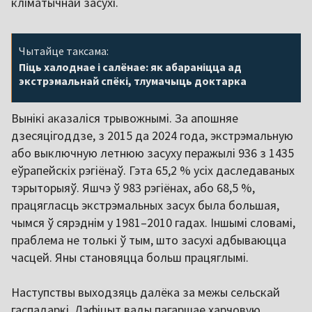
кліматычнай засухі.
Чытайце таксама:
Піць халоднае і салёнае: як абараніцца ад
экстрэмальнай спёкі, тлумачыць доктарка
Вынікі аказаліся трывожнымі. За апошняе
дзесяцігоддзе, з 2015 да 2024 года, экстрэмальную
або выключную летнюю засуху перажылі 936 з 1435
еўрапейскіх рэгіёнаў. Гэта 65,2 % усіх даследаваных
тэрыторыяў. Яшчэ ў 983 рэгіёнах, або 68,5 %,
працягласць экстрэмальных засух была большая,
чымся ў сярэднім у 1981–2010 гадах. Іншымі словамі,
праблема не толькі ў тым, што засухі адбываюцца
часцей. Яны становяцца больш працяглымі.
Наступствы выходзяць далёка за межы сельскай
гаспадаркі. Дэфіцыт вады пагаршае харчовую