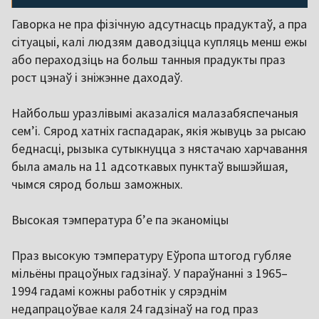
Гаворка не пра фізічную адсутнасць прадуктаў, а пра
сітуацыі, калі людзям даводзіцца купляць менш ежы
або пераходзіць на больш танныя прадукты праз
рост цэнаў і зніжэнне даходаў.
Найбольш уразлівымі аказаліся малазабяспечаныя
семʼі. Сярод хатніх гаспадарак, якія жывуць за рысаю
беднасці, рызыка сутыкнуцца з нястачаю харчавання
была амаль на 11 адсоткавых пунктаў вышэйшая,
чымся сярод больш заможных.
Высокая тэмпература бʼе па эканоміцы
Праз высокую тэмпературу Еўропа штогод губляе
мільёны працоўных гадзінаў. У параўнанні з 1965–
1994 гадамі кожны работнік у сярэднім
недапрацоўвае каля 24 гадзінаў на год праз