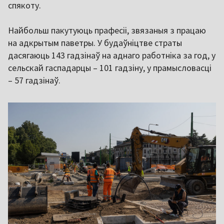
спякоту.
Найбольш пакутуюць прафесіі, звязаныя з працаю
на адкрытым паветры. У будаўніцтве страты
дасягаюць 143 гадзінаў на аднаго работніка за год, у
сельскай гаспадарцы – 101 гадзіну, у прамысловасці
– 57 гадзінаў.