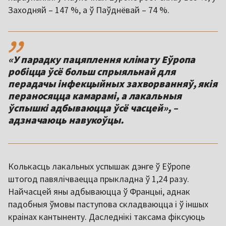
Заходняй – 147 %, а ў Паўднёвай – 74 %.
,,
«У парадку пацяплення клімату Еўропа
робіцца ўсё больш спрыяльнай для
перадачы інфекцыйных захворванняў, якія
пераносяцца камарамі, а лакальныя
ўспышкі адбываюцца ўсё часцей», –
адзначаюць навукоўцы.
Колькасць лакальных успышак дэнге ў Еўропе
штогод павялічваецца прыкладна ў 1,24 разу.
Найчасцей яны адбываюцца ў Францыі, аднак
падобныя ўмовы паступова складваюцца і ў іншых
краінах кантыненту. Даследнікі таксама фіксуюць