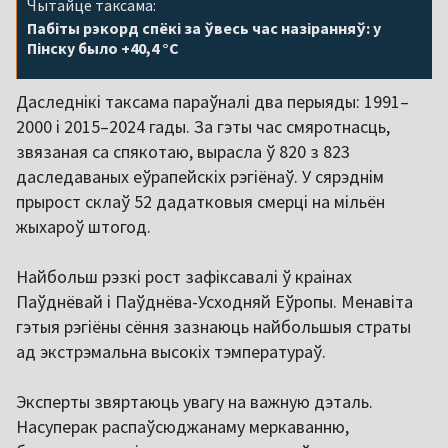
Чытайце таксама:
Пабіты рэкорд спёкі за ўвесь час назіранняў: у
Пінску было +40,4 °С
Даследнікі таксама параўналі два перыяды: 1991–
2000 і 2015–2024 гады. За гэты час смяротнасць,
звязаная са спякотаю, вырасла ў 820 з 823
даследаваных еўрапейскіх рэгіёнаў. У сярэднім
прырост склаў 52 дадатковыя смерці на мільён
жыхароў штогод.
Найбольш рэзкі рост зафіксавалі ў краінах
Паўднёвай і Паўднёва-Усходняй Еўропы. Менавіта
гэтыя рэгіёны сёння зазнаюць найбольшыя страты
ад экстрэмальна высокіх тэмператураў.
Эксперты звяртаюць увагу на важную дэталь.
Насуперак распаўсюджанаму меркаванню,