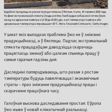
Будаўнікі працуюць на рэканструкцыі плошчы ў Мілане, Італія, 24 чэрвеня 2026 года.
На фоне экстрэмальнай спякоты ўлады рэгіёну Ламбардыя забаранілі інтэнсіўную
працу на адкрытым паветры з 12:30 да 16:00 у дні, калі тэмпература паветра або
адчувальная тэмпература перавышае +35 °C. Фота: Emanuele Cremaschi / Getty Images
У шмат якіх выпадках праблема ўжо не ў зніжэнні
прадукцыйнасці, а ў бяспецы. Падчас экстрэмальнай
спякоты працадаўцам даводзіцца скарачаць
працягласць зменаў або цалкам спыняць працу ў
самыя гарачыя гадзіны дня.
Даследнікі папярэджваюць, што разам з ростам
тэмпературы будуць павялічвацца і эканамічныя
страты – праз зніжэнне прадукцыйнасці працы і
скарачэнне працоўнага часу.
Галоўная выснова даследавання простая: Еўропа
ўжо жыве ў новай кліматычнай рэальнасці.