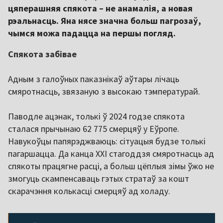
цяперашняя спякота – не анамалія, а новая
рэальнасць. Яна нясе значна больш пагрозаў,
чымся можа падацца на першы погляд.
Спякота забівае
Адным з галоўных паказнікаў аўтары лічаць
смяротнасць, звязаную з высокаю тэмпературай.
Паводле ацэнак, толькі ў 2024 годзе спякота
сталася прычынаю 62 775 смерцяў у Еўропе.
Навукоўцы папярэджваюць: сітуацыя будзе толькі
пагаршацца. Да канца XXI стагоддзя смяротнасць ад
спякоты працягне расці, а больш цёплыя зімы ўжо не
змогуць скампенсаваць гэтых стратаў за кошт
скарачэння колькасці смерцяў ад холаду.