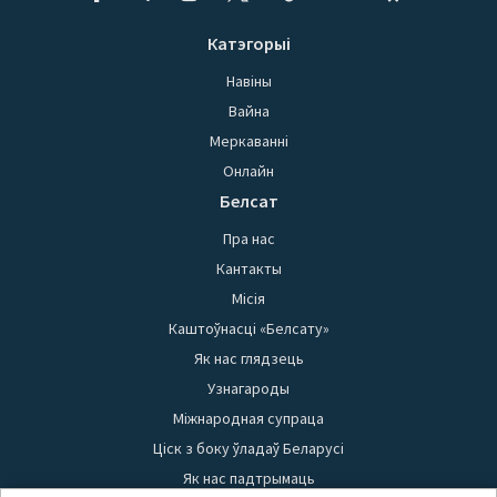
Катэгорыі
Навіны
Вайна
Меркаванні
Онлайн
Белсат
Пра нас
Кантакты
Місія
Каштоўнасці «Белсату»
Як нас глядзець
Узнагароды
Міжнародная супраца
Ціск з боку ўладаў Беларусі
Як нас падтрымаць