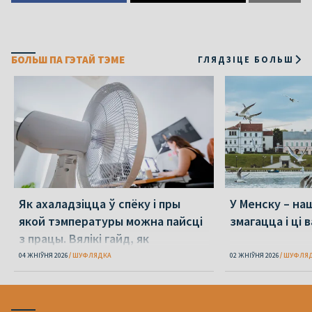
БОЛЬШ ПА ГЭТАЙ ТЭМЕ
ГЛЯДЗІЦЕ БОЛЬШ
Як ахаладзіцца ў спёку і пры
У Менску – наш
якой тэмпературы можна пайсці
змагацца і ці 
з працы. Вялікі гайд, як
перажыць спёку
04 ЖНІЎНЯ 2026
ШУФЛЯДКА
02 ЖНІЎНЯ 2026
ШУФЛЯ