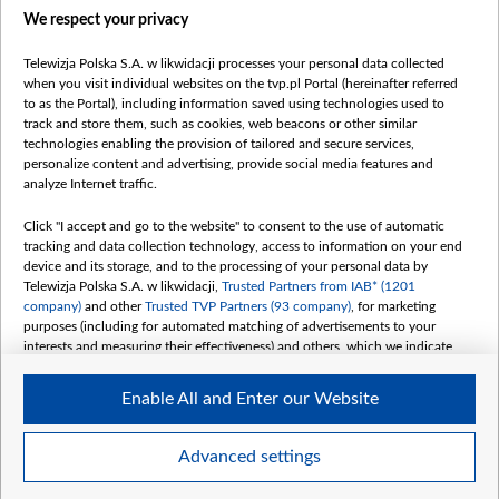
Правілы выкарыстання матэрыялаў
We respect your privacy
Інфармацыя аб адпраўніку
Telewizja Polska S.A. w likwidacji processes your personal data collected
Бяспека
when you visit individual websites on the tvp.pl Portal (hereinafter referred
Youtube
to as the Portal), including information saved using technologies used to
track and store them, such as cookies, web beacons or other similar
Белсат news
technologies enabling the provision of tailored and secure services,
personalize content and advertising, provide social media features and
Белсат Shorts
analyze Internet traffic.
Белсат Life
Жэстачайшы мульт
Click "I accept and go to the website" to consent to the use of automatic
tracking and data collection technology, access to information on your end
Belsat English
device and its storage, and to the processing of your personal data by
Biełsat PL
Telewizja Polska S.A. w likwidacji,
Trusted Partners from IAB* (1201
company)
and other
Trusted TVP Partners (93 company)
, for marketing
Белсат Now
purposes (including for automated matching of advertisements to your
Белсат History
interests and measuring their effectiveness) and others, which we indicate
below.
Белсат Music
Enable All and Enter our Website
Белсат Doc
The purposes of processing your data by TVP S.A. w likwidacji are as
follows:
My consents
Store and/or access information on a device
Advanced settings
Use limited data to select advertising
Create profiles for personalised advertising