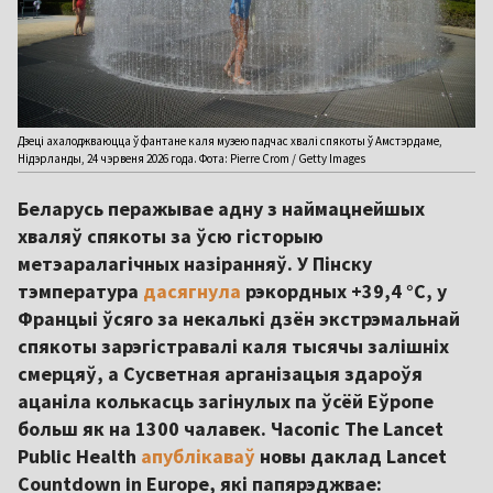
Дзеці ахалоджваюцца ў фантане каля музею падчас хвалі спякоты ў Амстэрдаме,
Нідэрланды, 24 чэрвеня 2026 года. Фота: Pierre Crom / Getty Images
Беларусь перажывае адну з наймацнейшых
хваляў спякоты за ўсю гісторыю
метэаралагічных назіранняў. У Пінску
тэмпература
дасягнула
рэкордных +39,4 °C, у
Францыі ўсяго за некалькі дзён экстрэмальнай
спякоты зарэгістравалі каля тысячы залішніх
смерцяў, а Сусветная арганізацыя здароўя
ацаніла колькасць загінулых па ўсёй Еўропе
больш як на 1300 чалавек. Часопіс The Lancet
Public Health
апублікаваў
новы даклад Lancet
Countdown in Europe, які папярэджвае: