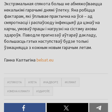
Экстрэмальная спякота больш не абмяжоўваецца
некалькімі гарачымі днямі ўлетку. Яна робіцца
фактарам, які ўплывае практычна на ўсё – ад
смяротнасці і распаўсюду інфекцыяў да цэнаў на
харчы, умоваў працы і нагрузкі на сістэму аховы
здароўя. Паводле прагнозаў аўтараў дакладу,
большасць гэтых наступстваў будзе толькі
ўзмацняцца з кожным новым гарачым летам.
Ганна Калтыгіна
belsat.eu
#СПЯКОТА
#ЛЕТА
#НАДВОР’Е
#КЛІМАТ
#ЗМЕНА КЛІМАТУ
#ЗДАРОЎЕ