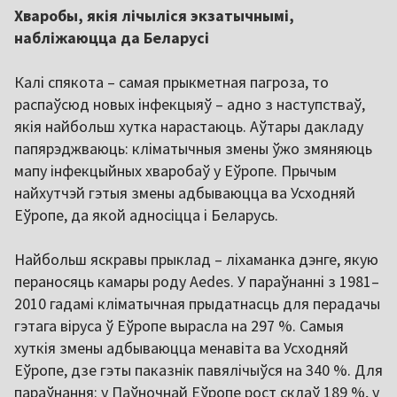
Хваробы, якія лічыліся экзатычнымі,
набліжаюцца да Беларусі
Калі спякота – самая прыкметная пагроза, то
распаўсюд новых інфекцыяў – адно з наступстваў,
якія найбольш хутка нарастаюць. Аўтары дакладу
папярэджваюць: кліматычныя змены ўжо змяняюць
мапу інфекцыйных хваробаў у Еўропе. Прычым
найхутчэй гэтыя змены адбываюцца ва Усходняй
Еўропе, да якой адносіцца і Беларусь.
Найбольш яскравы прыклад – ліхаманка дэнге, якую
пераносяць камары роду Aedes. У параўнанні з 1981–
2010 гадамі кліматычная прыдатнасць для перадачы
гэтага віруса ў Еўропе вырасла на 297 %. Самыя
хуткія змены адбываюцца менавіта ва Усходняй
Еўропе, дзе гэты паказнік павялічыўся на 340 %. Для
параўнання: у Паўночнай Еўропе рост склаў 189 %, у