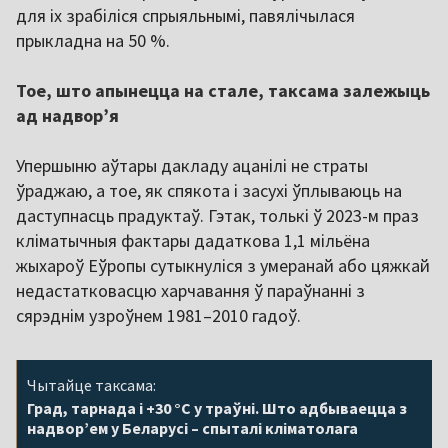
для іх зрабіліся спрыяльнымі, павялічылася
прыкладна на 50 %.
Тое, што апынецца на стале, таксама залежыць
ад надворʼя
Упершыню аўтары дакладу ацанілі не страты
ўраджаю, а тое, як спякота і засухі ўплываюць на
даступнасць прадуктаў. Гэтак, толькі ў 2023-м праз
кліматычныя фактары дадаткова 1,1 мільёна
жыхароў Еўропы сутыкнуліся з умеранай або цяжкай
недастатковасцю харчавання ў параўнанні з
сярэднім узроўнем 1981–2010 гадоў.
Чытайце таксама:
Град, тарнада і +30 °С у траўні. Што адбываецца з
надвор’ем у Беларусі – спыталі кліматолага