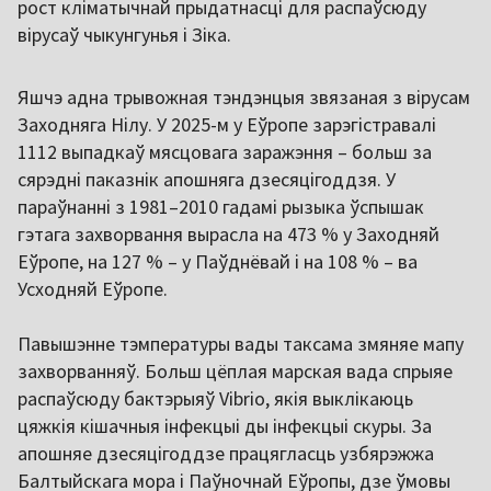
рост кліматычнай прыдатнасці для распаўсюду
вірусаў чыкунгунья і Зіка.
Яшчэ адна трывожная тэндэнцыя звязаная з вірусам
Заходняга Нілу. У 2025-м у Еўропе зарэгістравалі
1112 выпадкаў мясцовага заражэння – больш за
сярэдні паказнік апошняга дзесяцігоддзя. У
параўнанні з 1981–2010 гадамі рызыка ўспышак
гэтага захворвання вырасла на 473 % у Заходняй
Еўропе, на 127 % – у Паўднёвай і на 108 % – ва
Усходняй Еўропе.
Павышэнне тэмпературы вады таксама змяняе мапу
захворванняў. Больш цёплая марская вада спрыяе
распаўсюду бактэрыяў Vibrio, якія выклікаюць
цяжкія кішачныя інфекцыі ды інфекцыі скуры. За
апошняе дзесяцігоддзе працягласць узбярэжжа
Балтыйскага мора і Паўночнай Еўропы, дзе ўмовы