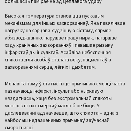
большасць памірае не ад цеплавога ўдару.
Высокая тэмпература становіцца пускавым
механізмам для іншых захворванняў. Яна павялічвае
нагрузку на сэрцава-судзінную сістэму, спрыяе
абязводжванню, парушае працу нырак, пагаршае
хаду хранічных захворванняў і павышае рызыку
інфарктаў ды інсультаў. Асабліва небяспечная
спякота для асобаў сталага веку, пацыентаў з
захворваннямі сэрца, лёгкіх і дыябетам.
Менавіта таму ў статыстыцы прычынаю смерці часта
пазначаюць інфаркт, інсульт або ныркавую
няздатнасць, хаця без экстрэмальнай спякоты
многіх з гэтых смерцяў магло б не быць. У
даследаванні адзначаецца, што спякота – адна з
найбольш недаацэненых прычынаў заўчаснай
смяротнасці.