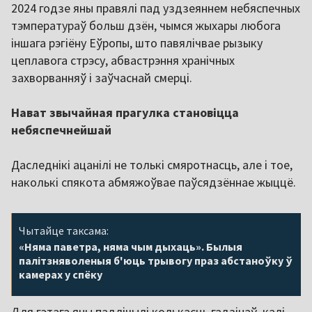
2024 годзе яны правялі пад уздзеяннем небяспечных
тэмператураў больш дзён, чымся жыхары любога
іншага рэгіёну Еўропы, што павялічвае рызыку
цеплавога стрэсу, абвастрэння хранічных
захворванняў і заўчаснай смерці.
Нават звычайная прагулка становіцца
небяспечнейшай
Даследнікі ацанілі не толькі смяротнасць, але і тое,
наколькі спякота абмяжоўвае паўсядзённае жыццё.
Чытайце таксама:
«Няма паветра, няма чым дыхаць». Былыя
палітзняволеныя б'юць трывогу праз абстаноўку ў
камерах у спёку
Для гэтага яны падлічылі колькасць гадзінаў, калі