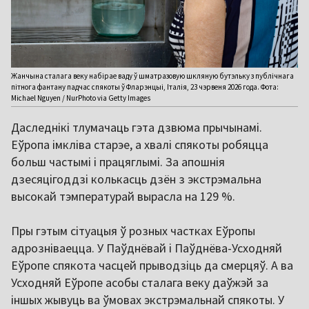
Жанчына сталага веку набірае ваду ў шматразовую шкляную бутэльку з публічнага
пітнога фантану падчас спякоты ў Фларэнцыі, Італія, 23 чэрвеня 2026 года. Фота:
Michael Nguyen / NurPhoto via Getty Images
Даследнікі тлумачаць гэта дзвюма прычынамі.
Еўропа імкліва старэе, а хвалі спякоты робяцца
больш частымі і працяглымі. За апошнія
дзесяцігоддзі колькасць дзён з экстрэмальна
высокай тэмпературай вырасла на 129 %.
Пры гэтым сітуацыя ў розных частках Еўропы
адрозніваецца. У Паўднёвай і Паўднёва-Усходняй
Еўропе спякота часцей прыводзіць да смерцяў. А ва
Усходняй Еўропе асобы сталага веку даўжэй за
іншых жывуць ва ўмовах экстрэмальнай спякоты. У