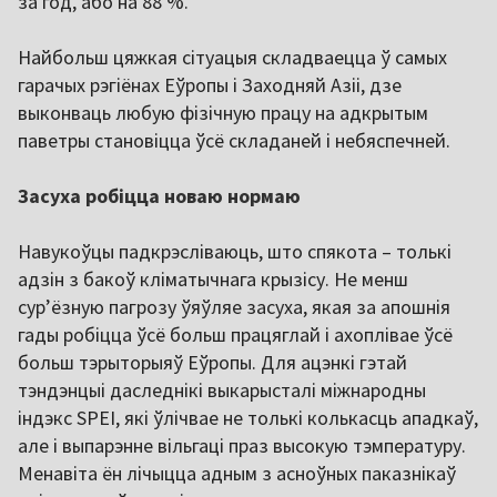
за год, або на 88 %.
Найбольш цяжкая сітуацыя складваецца ў самых
гарачых рэгіёнах Еўропы і Заходняй Азіі, дзе
выконваць любую фізічную працу на адкрытым
паветры становіцца ўсё складаней і небяспечней.
Засуха робіцца новаю нормаю
Навукоўцы падкрэсліваюць, што спякота – толькі
адзін з бакоў кліматычнага крызісу. Не менш
сурʼёзную пагрозу ўяўляе засуха, якая за апошнія
гады робіцца ўсё больш працяглай і ахоплівае ўсё
больш тэрыторыяў Еўропы. Для ацэнкі гэтай
тэндэнцыі даследнікі выкарысталі міжнародны
індэкс SPEI, які ўлічвае не толькі колькасць ападкаў,
але і выпарэнне вільгаці праз высокую тэмпературу.
Менавіта ён лічыцца адным з асноўных паказнікаў