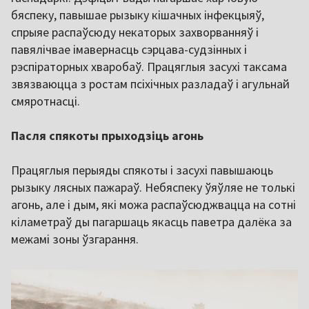
бяспеку, павышае рызыку кішачных інфекцыяў,
спрыяе распаўсюду некаторых захворванняў і
павялічвае імавернасць сэрцава-судзінных і
рэспіраторных хваробаў. Працяглыя засухі таксама
звязваюцца з ростам псіхічных разладаў і агульнай
смяротнасці.
Пасля спякоты прыходзіць агонь
Працяглыя перыяды спякоты і засухі павышаюць
рызыку лясных пажараў. Небяспеку ўяўляе не толькі
агонь, але і дым, які можа распаўсюджвацца на сотні
кіламетраў ды пагаршаць якасць паветра далёка за
межамі зоны ўзгарання.