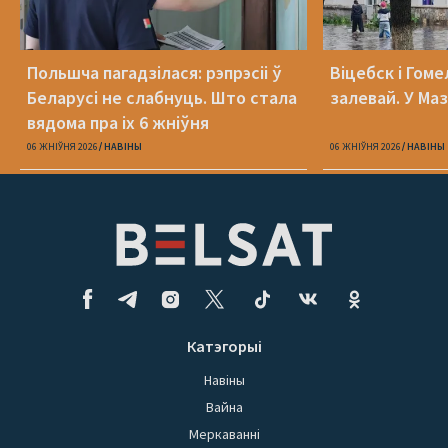
Польшча пагадзілася: рэпрэсіі ў
Віцебск і Гоме
Беларусі не слабнуць. Што стала
залевай. У Ма
вядома пра іх 6 жніўня
06 ЖНІЎНЯ 2026
НАВІНЫ
06 ЖНІЎНЯ 2026
НАВІНЫ
Катэгорыі
Навіны
Вайна
Меркаванні