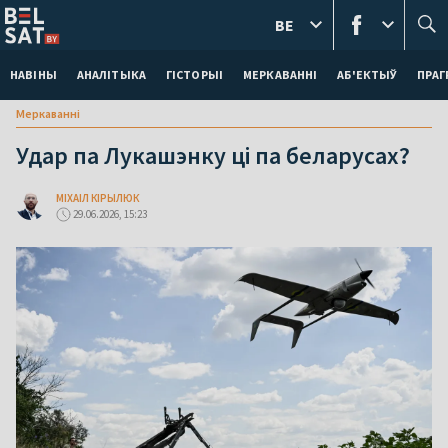
BE
НАВІНЫ
АНАЛІТЫКА
ГІСТОРЫІ
МЕРКАВАННI
АБ'ЕКТЫЎ
ПРАГ
Меркаваннi
Удар па Лукашэнку ці па беларусах?
МІХАІЛ КІРЫЛЮК
29.06.2026, 15:23