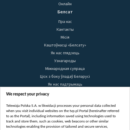
Онлайн
Белсат
Пра нас
Кантакты
Місія
Каштоўнасці «Белсату»
Як нас глядзець
Узнагароды
Міжнародная супраца
Ціск з боку ўладаў Беларусі
Як нас падтрымаць
Правілы выкарыстання матэрыялаў
We respect your privacy
Інфармацыя аб адпраўніку
Telewizja Polska S.A. w likwidacji processes your personal data collected
Бяспека
when you visit individual websites on the tvp.pl Portal (hereinafter referred
Youtube
to as the Portal), including information saved using technologies used to
track and store them, such as cookies, web beacons or other similar
Белсат news
technologies enabling the provision of tailored and secure services,