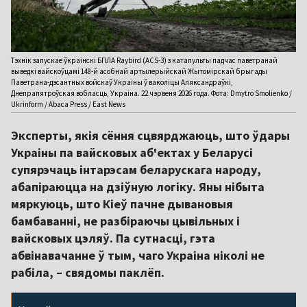
Тэхнік запускае ўкраінскі БПЛА Raybird (ACS-3) з катапульты падчас паветранай
выведкі вайскоўцамі 148-й асобнай артылерыйскай Жытомірскай брыгады
Паветрана-дэсантных войскаў Украіны ў ваколіцы Аляксандраўкі,
Днепрапятроўская вобласць, Украіна. 22 чэрвеня 2026 года. Фота: Dmytro Smolienko /
Ukrinform / Abaca Press / East News
Эксперты, якія сёння сцвярджаюць, што ўдары
Украіны па вайсковых аб'ектах у Беларусі
супярэчаць інтарэсам беларускага народу,
абапіраюцца на дзіўную логіку. Яны нібыта
мяркуюць, што Кіеў пачне дывановыя
бамбаванні, не разбіраючы цывільных і
вайсковых цэляў. Па сутнасці, гэта
абвінавачанне ў тым, чаго Украіна ніколі не
рабіла, – свядомы паклёп.