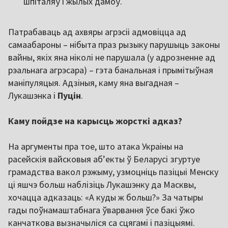
шпіталяў і жылых дамоў.
Патрабаваць ад ахвяры агрэсіі адмовіцца ад
самаабароны – нібыта праз рызыку парушыць законы
вайны, якіх яна ніколі не парушала (у адрозненне ад
рэальнага агрэсара) – гэта банальная і прымітыўная
маніпуляцыя. Адзіныя, каму яна выгадная –
Лукашэнка і
Пуцін
.
Каму пойдзе на карысць жорсткі адказ?
На аргументы пра тое, што атака Украіны на
расейскія вайсковыя абʼекты ў Беларусі згуртуе
грамадства вакол рэжыму, узмоцніць пазіцыі Менску
ці яшчэ больш наблізіць Лукашэнку да Масквы,
хочацца адказаць: «А куды ж больш?» За чатыры
гады поўнамаштабнага ўварвання ўсе бакі ўжо
канчаткова вызначыліся са сцягамі і пазіцыямі.