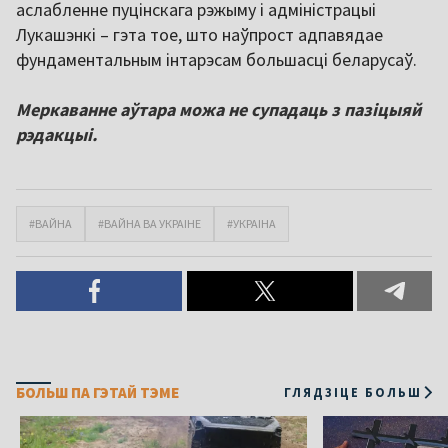
аслабленне пуцінскага рэжыму і адміністрацыі
Лукашэнкі – гэта тое, што наўпрост адпавядае
фундаментальным інтарэсам большасці беларусаў.
Меркаванне аўтара можа не супадаць з пазіцыяй
рэдакцыі.
#ВАЙНА
#ВАЙНА ВА УКРАІНЕ
#УКРАІНА
БОЛЬШ ПА ГЭТАЙ ТЭМЕ
ГЛЯДЗІЦЕ БОЛЬШ