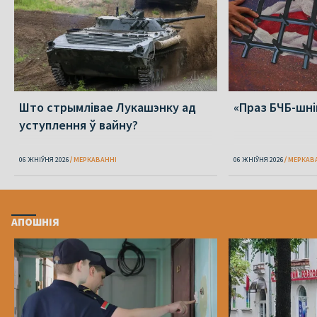
Што стрымлівае Лукашэнку ад
«Праз БЧБ-шні
уступлення ў вайну?
06 ЖНІЎНЯ 2026
МЕРКАВАННI
06 ЖНІЎНЯ 2026
МЕРКАВ
АПОШНІЯ