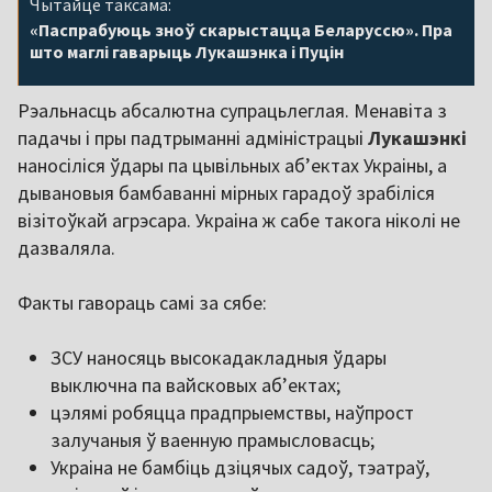
Чытайце таксама:
«Паспрабуюць зноў скарыстацца Беларуссю». Пра
што маглі гаварыць Лукашэнка і Пуцін
Рэальнасць абсалютна супрацьлеглая. Менавіта з
падачы і пры падтрыманні адміністрацыі
Лукашэнкі
наносіліся ўдары па цывільных абʼектах Украіны, а
дывановыя бамбаванні мірных гарадоў зрабіліся
візітоўкай агрэсара. Украіна ж сабе такога ніколі не
дазваляла.
Факты гавораць самі за сябе:
ЗСУ наносяць высокадакладныя ўдары
выключна па вайсковых абʼектах;
цэлямі робяцца прадпрыемствы, наўпрост
залучаныя ў ваенную прамысловасць;
Украіна не бамбіць дзіцячых садоў, тэатраў,