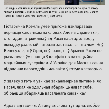
Чорны дым уздымаецца з тэрыторыі Маскоўскага нафтаперапрацоўчага заводу
вытворцы нафты «Газпром нефть» пасля атакі ўкраінскіх беспілотнікаў. Масква,
Расея. 18 чэрвеня 2026 года. Фота: AFP / East News
Гістарычна Крэмль умее прыгожа дэклараваць
вернасць саюзнікам на словах. Але на справе тыя,
хто гадамі атрымліваў ад Расеі нафтадолары, у
выпадку рэальнай пагрозы заставаліся ні з чым. Ні ў
Венесуэле, ні ў Сірыі, ні ў Іране, ні ў Арменіі Расея не
рызыкнула ўмяшацца ў канфлікт з патэнцыйна
мацнейшым супернікам. А Украіна для Масквы сёння
відавочна пераходзіць менавіта ў гэтую катэгорыю.
У звязку з гэтым узнікае заканамернае пытанне: як
Расея, якая не здольная абараніць нават сябе,
збіраецца абараняць васальнага саюзніка?
Адказ відавочны. А таму выснова тут адна: любое