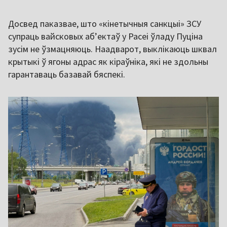
Досвед паказвае, што «кінетычныя санкцыі» ЗСУ
супраць вайсковых абʼектаў у Расеі ўладу Пуціна
зусім не ўзмацняюць. Наадварот, выклікаюць шквал
крытыкі ў ягоны адрас як кіраўніка, які не здольны