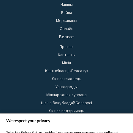
Навіны
Вайна
Меркаванні
Онлайн
Белсат
Пра нас
Кантакты
Місія
Каштоўнасці «Белсату»
Як нас глядзець
Узнагароды
Міжнародная супраца
Ціск з боку ўладаў Беларусі
Як нас падтрымаць
Правілы выкарыстання матэрыялаў
We respect your privacy
Інфармацыя аб адпраўніку
Telewizja Polska S.A. w likwidacji processes your personal data collected