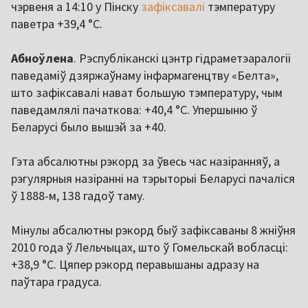
чэрвеня а 14:10 у Пінску
зафіксавалі
тэмпературу
паветра +39,4 °С.
Абноўлена
. Рэспубліканскі цэнтр гідраметэаралогіі
паведаміў дзяржаўнаму інфармагенцтву «Белта»,
што зафіксавалі нават большую тэмпературу, чым
паведамлялі пачаткова: +40,4 °C. Упершыню ў
Беларусі было вышэй за +40.
Гэта абсалютны рэкорд за ўвесь час назіранняў, а
рэгулярныя назіранні на тэрыторыі Беларусі пачаліся
ў 1888-м, 138 гадоў таму.
Мінулы абсалютны рэкорд быў зафіксаваны 8 жніўня
2010 года ў Лельчыцах, што ў Гомельскай вобласці:
+38,9 °C. Цяпер рэкорд перавышаны адразу на
паўтара градуса.