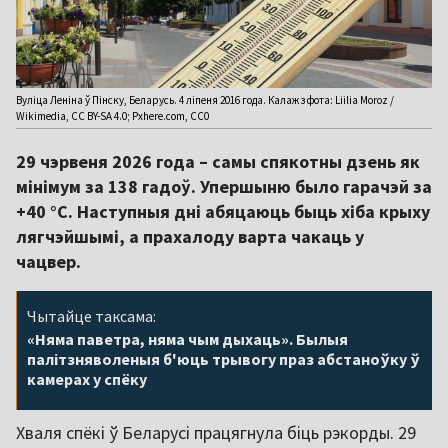
Вуліца Леніна ў Пінску, Беларусь. 4 ліпеня 2016 года. Калаж з фота: Liilia Moroz /
Wikimedia, CC BY-SA 4.0; Pxhere.com, CC0
29 чэрвеня 2026 года – самы спякотны дзень як
мінімум за 138 гадоў. Упершыню было гарачэй за
+40 °C. Наступныя дні абяцаюць быць хіба крыху
лягчэйшымі, а прахалоду варта чакаць у
чацвер.
Чытайце таксама:
«Няма паветра, няма чым дыхаць». Былыя
палітзняволеныя б'юць трывогу праз абстаноўку ў
камерах у спёку
Хваля спёкі ў Беларусі працягнула біць рэкорды. 29