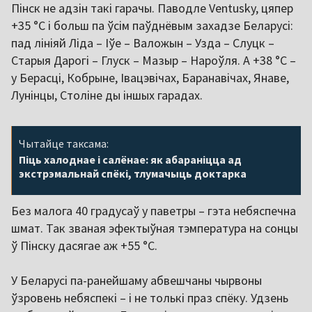
Пінск не адзін такі гарачы. Паводле Ventusky, цяпер
+35 °С і больш па ўсім паўднёвым захадзе Беларусі:
пад лініяй Ліда – Іўе – Валожын – Узда – Слуцк –
Старыя Дарогі – Глуск – Мазыр – Нароўля. А +38 °С –
у Берасці, Кобрыне, Івацэвічах, Баранавічах, Янаве,
Лунінцы, Століне ды іншых гарадах.
Чытайце таксама:
Піць халоднае і салёнае: як абараніцца ад
экстрэмальнай спёкі, тлумачыць доктарка
Без малога 40 градусаў у паветры – гэта небяспечна
шмат. Так званая эфектыўная тэмпература на сонцы
ў Пінску дасягае аж +55 °С.
У Беларусі па-ранейшаму абвешчаны чырвоны
ўзровень небяспекі – і не толькі праз спёку. Удзень