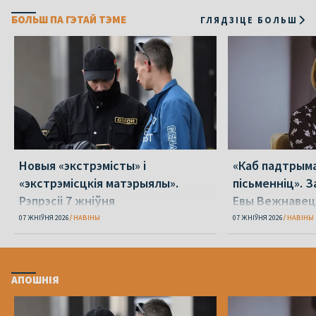
БОЛЬШ ПА ГЭТАЙ ТЭМЕ
ГЛЯДЗІЦЕ БОЛЬШ
Новыя «экстрэмісты» і
«Каб падтрыма
«экстрэмісцкія матэрыялы».
пісьменніц». З
Рэпрэсіі 7 жніўня
Евы Вежнавец
07 ЖНІЎНЯ 2026
НАВІНЫ
07 ЖНІЎНЯ 2026
НАВІНЫ
АПОШНІЯ