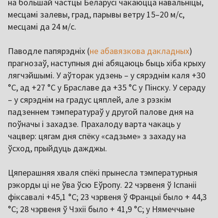
на большай частцы Беларусі чакаюцца навальніцы,
месцамі залевы, град, парывы ветру 15–20 м/с,
месцамі да 24 м/с.
Паводле папярэдніх (
не абавязкова дакладных
)
прагнозаў, наступныя дні абяцаюць быць хіба крыху
лягчэйшымі. У аўторак удзень – у сярэднім каля +30
°С, ад +27 °С у Браславе да +35 °С у Пінску. У сераду
– у сярэднім на градус цяплей, але з рэзкім
падзеннем тэмператураў у другой палове дня на
поўначы і захадзе. Прахалоду варта чакаць у
чацвер: цягам дня спёку «садзьме» з захаду на
ўсход, прыйдуць дажджы.
Цяперашняя хваля спёкі прынесла тэмпературныя
рэкорды ці не ўва ўсю Еўропу. 22 чэрвеня ў Іспаніі
фіксавалі +45,1 °C; 23 чэрвеня ў Францыі было + 44,3
°С; 28 чэрвеня ў Чэхіі было + 41,9 °С; у Нямеччыне