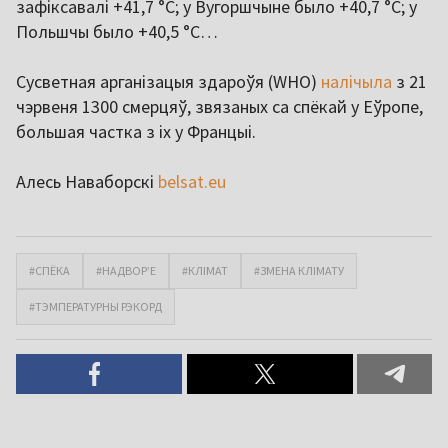
зафіксавалі +41,7 °С; у Вугоршчыне было +40,7 °С; у
Польшчы было +40,5 °С…
Сусветная арганізацыя здароўя (WHO)
налічыла
з 21
чэрвеня 1300 смерцяў, звязаных са спёкай у Еўропе,
большая частка з іх у Францыі.
Алесь Наваборскі
belsat.eu
#СПЁКА
#НАДВОР’Е
#КЛІМАТ
#ЗМЕНА КЛІМАТУ
#ТЭМПЕРАТУРНЫ РЭКОРД