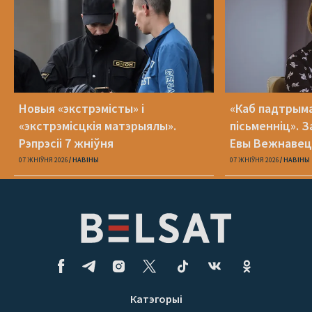
Новыя «экстрэмісты» і
«Каб падтрыма
«экстрэмісцкія матэрыялы».
пісьменніц». З
Рэпрэсіі 7 жніўня
Евы Вежнавец
07 ЖНІЎНЯ 2026
НАВІНЫ
07 ЖНІЎНЯ 2026
НАВІНЫ
Катэгорыі