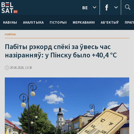
BE
НАВІНЫ
АНАЛІТЫКА
ГІСТОРЫІ
МЕРКАВАННI
АБ'ЕКТЫЎ
ПРАГ
навіны
Пабіты рэкорд спёкі за ўвесь час
назіранняў: у Пінску было +40,4 °С
29.06.2026, 13:38