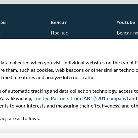
рыі
Белсат
Youtube
ы
Пра нас
Белсат n
Кантакты
Белсат Sh
ванні
Місія
Белсат Li
н
Каштоўнасці «Белсату»
Жэстачай
ata collected when you visit individual websites on the tvp.pl Por
Як нас глядзець
Belsat En
re them, such as cookies, web beacons or other similar technolog
Узнагароды
Biełsat PL
l media features and analyze Internet traffic.
Міжнародная супраца
Белсат N
Ціск з боку ўладаў
Белсат Hi
e of automatic tracking and data collection technology, access t
Беларусі
Белсат Mu
A. w likwidacji,
Trusted Partners from IAB* (1201 company)
and
Як нас падтрымаць
Белсат D
nts to your interests and measuring their effectiveness) and ot
Правілы выкарыстання
cji are as follows:
матэрыялаў
Інфармацыя аб
адпраўніку