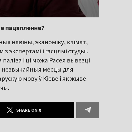
ае пацяпленне?
ыя навіны, эканоміку, клімат,
 з экспертамі і гасцямі студыі.
аліва і ці можа Расея вывезці
ыя незвычайныя месцы для
рускую мову ў Кіеве і як жыве
шчы.
SHARE ON X