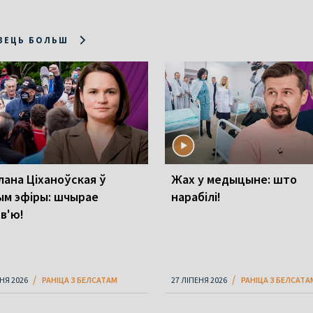
ЗЕЦЬ БОЛЬШ
лана Ціханоўская ў
Жах у медыцыне: што
м эфіры: шчырае
нарабілі!
рв'ю!
НЯ 2026
РАНІЦА З БЕЛСАТАМ
27 ЛІПЕНЯ 2026
РАНІЦА З БЕЛСАТА