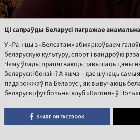
Ці сапраўды Беларусі пагражае анамальн
У «Раніцы з «Белсатам» абмяркоўваем галоўн
беларускую культуру, спорт і вандроўкі разам
Чаму ўлады працягваюць павышаць цэны на п
беларускі бензін? А яшчэ – дзе шукаць сам
падарожжаў па Беларусі, як вывучаюць бела
беларускі футбольны клуб «Пагоня» ў Поль
SHARE ON FACEBOOK