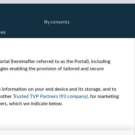
My consents
ews
orts
fe
шы мульт
tal (hereinafter referred to as the Portal), including
glish
ies enabling the provision of tailored and secure
ow
story
o information on your end device and its storage, and to
sic
 other
Trusted TVP Partners (93 company)
, for marketing
oc
hers, which we indicate below.