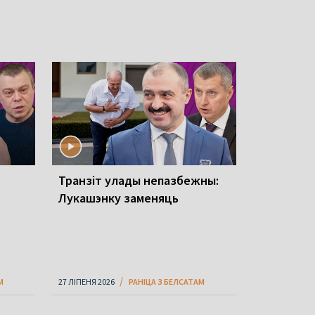
Транзіт улады непазбежны:
Лукашэнку заменяць
М
27 ЛІПЕНЯ 2026
РАНІЦА З БЕЛСАТАМ