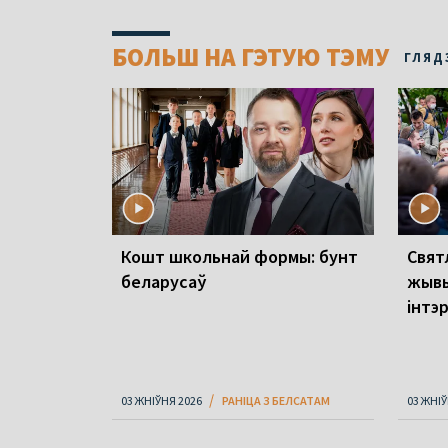
БОЛЬШ НА ГЭТУЮ ТЭМУ
ГЛЯД
Кошт школьнай формы: бунт
Свят
беларусаў
жывы
інтэ
03 ЖНІЎНЯ 2026
РАНІЦА З БЕЛСАТАМ
03 ЖНІЎ