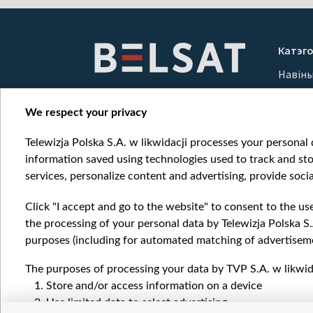
Катэго
Навін
Вайна
Мерка
We respect your privacy
Онлай
Telewizja Polska S.A. w likwidacji processes your personal d
information saved using technologies used to track and sto
services, personalize content and advertising, provide socia
Click "I accept and go to the website" to consent to the us
the processing of your personal data by Telewizja Polska S.
purposes (including for automated matching of advertiseme
The purposes of processing your data by TVP S.A. w likwida
Store and/or access information on a device
Use limited data to select advertising