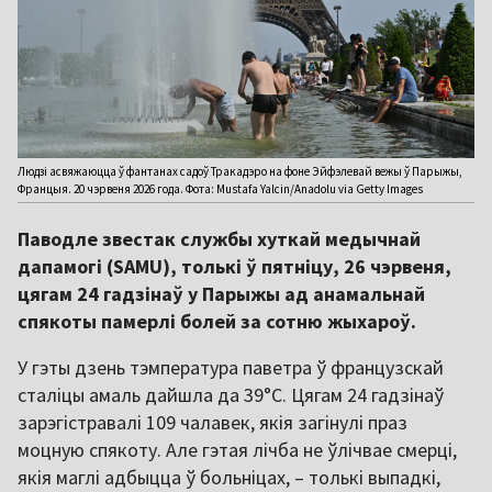
Людзі асвяжаюцца ў фантанах садоў Тракадэро на фоне Эйфэлевай вежы ў Парыжы,
Францыя. 20 чэрвеня 2026 года. Фота: Mustafa Yalcin/Anadolu via Getty Images
Паводле звестак службы хуткай медычнай
дапамогі (SAMU), толькі ў пятніцу, 26 чэрвеня,
цягам 24 гадзінаў у Парыжы ад анамальнай
спякоты памерлі болей за сотню жыхароў.
У гэты дзень тэмпература паветра ў французскай
сталіцы амаль дайшла да 39°C. Цягам 24 гадзінаў
зарэгістравалі 109 чалавек, якія загінулі праз
моцную спякоту. Але гэтая лічба не ўлічвае смерці,
якія маглі адбыцца ў больніцах, – толькі выпадкі,