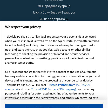
Міжнародная супраца
Ціск з боку ўладаў Беларусі
Як нас падтрымаць
Правілы выкарыстання матэрыялаў
We respect your privacy
Інфармацыя аб адпраўніку
Telewizja Polska S.A. w likwidacji processes your personal data collected
Бяспека
when you visit individual websites on the tvp.pl Portal (hereinafter referred
Youtube
to as the Portal), including information saved using technologies used to
track and store them, such as cookies, web beacons or other similar
Белсат news
technologies enabling the provision of tailored and secure services,
personalize content and advertising, provide social media features and
Белсат Shorts
analyze Internet traffic.
Белсат Life
Click "I accept and go to the website" to consent to the use of automatic
Жэстачайшы мульт
tracking and data collection technology, access to information on your end
Belsat English
device and its storage, and to the processing of your personal data by
Telewizja Polska S.A. w likwidacji,
Trusted Partners from IAB* (1201
Biełsat PL
company)
and other
Trusted TVP Partners (93 company)
, for marketing
Белсат Now
purposes (including for automated matching of advertisements to your
interests and measuring their effectiveness) and others, which we indicate
Белсат History
below.
Белсат Music