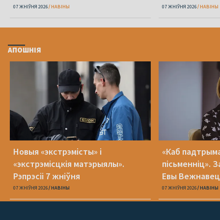
07 ЖНІЎНЯ 2026
НАВІНЫ
07 ЖНІЎНЯ 2026
НАВІНЫ
АПОШНІЯ
Новыя «экстрэмісты» і
«Каб падтрыма
«экстрэмісцкія матэрыялы».
пісьменніц». З
Рэпрэсіі 7 жніўня
Евы Вежнавец
07 ЖНІЎНЯ 2026
НАВІНЫ
07 ЖНІЎНЯ 2026
НАВІНЫ